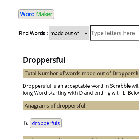
Word
Maker
Find Words :
Droppersful
Total Number of words made out of Droppersfu
Droppersful is an acceptable word in
Scrabble
wi
long Word starting with D and ending with L. Bel
Anagrams of droppersful
1).
dropperfuls