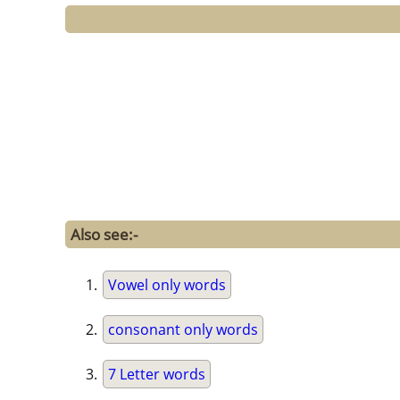
Also see:-
Vowel only words
consonant only words
7 Letter words