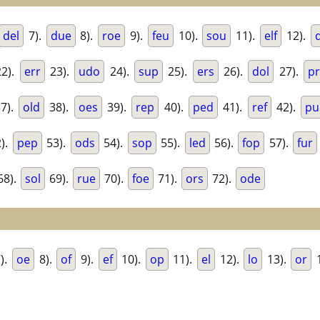
del
7).
due
8).
roe
9).
feu
10).
sou
11).
elf
12).
2).
err
23).
udo
24).
sup
25).
ers
26).
dol
27).
p
7).
old
38).
oes
39).
rep
40).
ped
41).
ref
42).
pu
).
pep
53).
ods
54).
sop
55).
led
56).
fop
57).
fur
68).
sol
69).
rue
70).
foe
71).
ors
72).
ode
).
oe
8).
of
9).
ef
10).
op
11).
el
12).
lo
13).
or
1