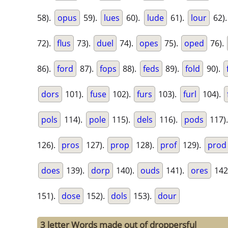
58).
opus
59).
lues
60).
lude
61).
lour
62)
72).
flus
73).
duel
74).
opes
75).
oped
76).
86).
ford
87).
fops
88).
feds
89).
fold
90).
dors
101).
fuse
102).
furs
103).
furl
104).
pols
114).
pole
115).
dels
116).
pods
117)
126).
pros
127).
prop
128).
prof
129).
prod
does
139).
dorp
140).
ouds
141).
ores
142
151).
dose
152).
dols
153).
dour
3 letter Words made out of droppersful