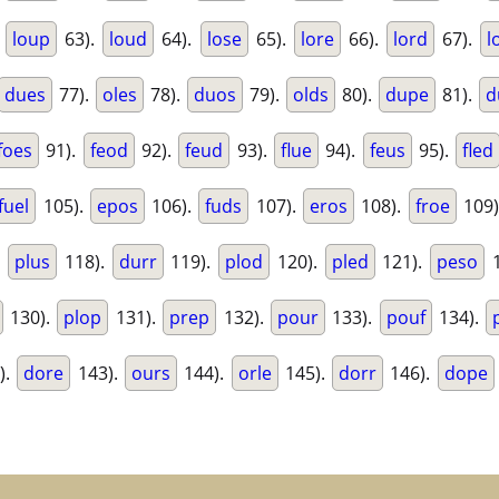
.
loup
63).
loud
64).
lose
65).
lore
66).
lord
67).
l
dues
77).
oles
78).
duos
79).
olds
80).
dupe
81).
d
foes
91).
feod
92).
feud
93).
flue
94).
feus
95).
fled
fuel
105).
epos
106).
fuds
107).
eros
108).
froe
109)
.
plus
118).
durr
119).
plod
120).
pled
121).
peso
1
130).
plop
131).
prep
132).
pour
133).
pouf
134).
).
dore
143).
ours
144).
orle
145).
dorr
146).
dope