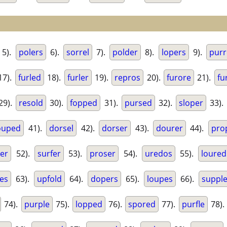
5).
polers
6).
sorrel
7).
polder
8).
lopers
9).
pur
17).
furled
18).
furler
19).
repros
20).
furore
21).
fu
29).
resold
30).
fopped
31).
pursed
32).
sloper
33).
ouped
41).
dorsel
42).
dorser
43).
dourer
44).
pro
er
52).
surfer
53).
proser
54).
uredos
55).
loured
es
63).
upfold
64).
dopers
65).
loupes
66).
suppl
74).
purple
75).
lopped
76).
spored
77).
purfle
78).