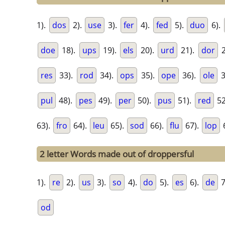
1).
dos
2).
use
3).
fer
4).
fed
5).
duo
6).
doe
18).
ups
19).
els
20).
urd
21).
dor
2
res
33).
rod
34).
ops
35).
ope
36).
ole
3
pul
48).
pes
49).
per
50).
pus
51).
red
52
63).
fro
64).
leu
65).
sod
66).
flu
67).
lop
2 letter Words made out of droppersful
1).
re
2).
us
3).
so
4).
do
5).
es
6).
de
7
od