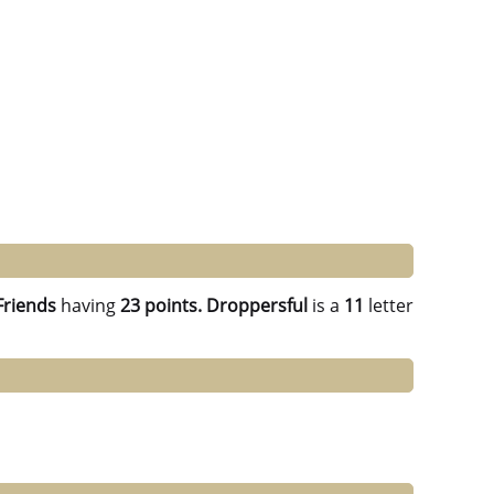
Friends
having
23 points.
Droppersful
is a
11
letter