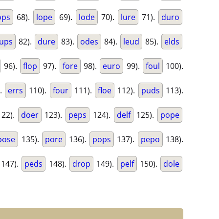
ops
68).
lope
69).
lode
70).
lure
71).
duro
ups
82).
dure
83).
odes
84).
leud
85).
elds
96).
flop
97).
fore
98).
euro
99).
foul
100).
.
errs
110).
four
111).
floe
112).
puds
113).
22).
doer
123).
peps
124).
delf
125).
pope
pose
135).
pore
136).
pops
137).
pepo
138).
147).
peds
148).
drop
149).
pelf
150).
dole