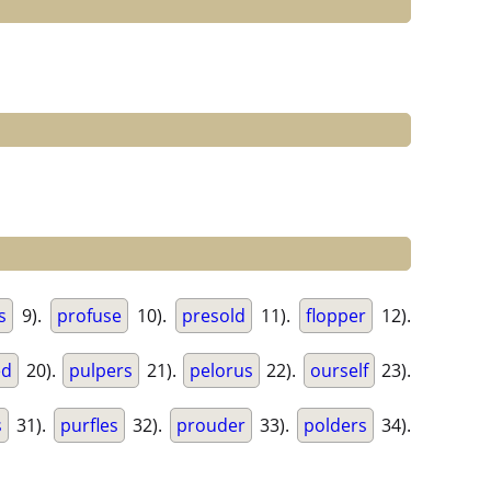
s
9).
profuse
10).
presold
11).
flopper
12).
ed
20).
pulpers
21).
pelorus
22).
ourself
23).
s
31).
purfles
32).
prouder
33).
polders
34).