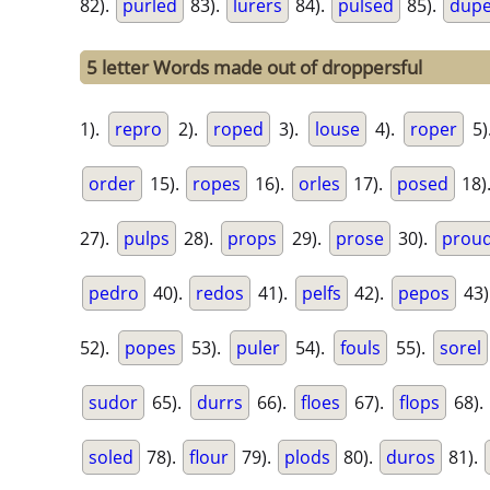
82).
purled
83).
lurers
84).
pulsed
85).
dupe
5 letter Words made out of droppersful
1).
repro
2).
roped
3).
louse
4).
roper
5)
order
15).
ropes
16).
orles
17).
posed
18)
27).
pulps
28).
props
29).
prose
30).
prou
pedro
40).
redos
41).
pelfs
42).
pepos
43)
52).
popes
53).
puler
54).
fouls
55).
sorel
sudor
65).
durrs
66).
floes
67).
flops
68).
soled
78).
flour
79).
plods
80).
duros
81).