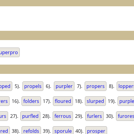
uperpro
opped
5).
propels
6).
purpler
7).
propers
8).
lopper
rers
16).
folders
17).
floured
18).
slurped
19).
purpl
urs
27).
purfled
28).
ferrous
29).
furlers
30).
furore
rred
38).
refolds
39).
sporule
40).
prosper