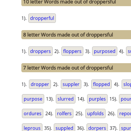
10 letter Words made out of droppersful
1).
dropperful
8 letter Words made out of droppersful
1).
droppers
2).
floppers
3).
purposed
4).
s
7 letter Words made out of droppersful
1).
dropper
2).
suppler
3).
flopped
4).
sl
purpose
13).
slurred
14).
purples
15).
pou
ordures
24).
rolfers
25).
upfolds
26).
repo
leprous
35).
suppled
36).
dorpers
37).
spu