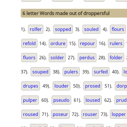
6 letter Words made out of droppersful
1).
rolfer
2).
sopped
3).
souled
4).
flours
refold
14).
ordure
15).
repour
16).
rulers
fluors
26).
solder
27).
perdus
28).
folder
37).
souped
38).
pulers
39).
surfed
40).
l
drupes
49).
louder
50).
prosed
51).
dorp
pulper
60).
pseudo
61).
loused
62).
prud
roused
71).
poseur
72).
rouser
73).
lopper