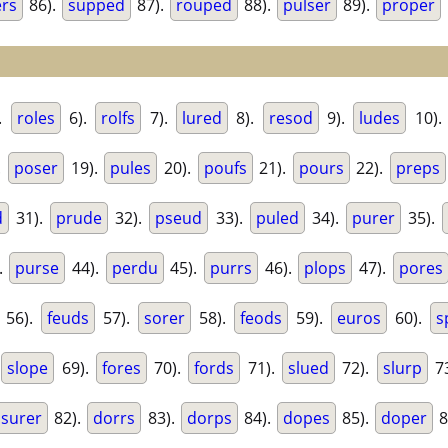
rs
86).
supped
87).
rouped
88).
pulser
89).
proper
.
roles
6).
rolfs
7).
lured
8).
resod
9).
ludes
10).
.
poser
19).
pules
20).
poufs
21).
pours
22).
preps
d
31).
prude
32).
pseud
33).
puled
34).
purer
35).
.
purse
44).
perdu
45).
purrs
46).
plops
47).
pores
56).
feuds
57).
sorer
58).
feods
59).
euros
60).
s
slope
69).
fores
70).
fords
71).
slued
72).
slurp
7
surer
82).
dorrs
83).
dorps
84).
dopes
85).
doper
8