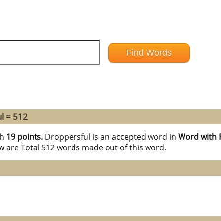
l = 512
th
19 points.
Droppersful is an accepted word in
Word with 
ow are Total 512 words made out of this word.