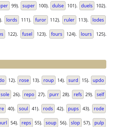
uper
99).
super
100).
dulse
101).
duels
102).
).
lords
111).
furor
112).
ruler
113).
lodes
es
122).
fusel
123).
fours
124).
lours
125).
do
12).
rose
13).
roup
14).
surd
15).
updo
sole
26).
repo
27).
purr
28).
refs
29).
self
re
40).
soul
41).
rods
42).
pups
43).
rode
purl
54).
reps
55).
soup
56).
slop
57).
pulp