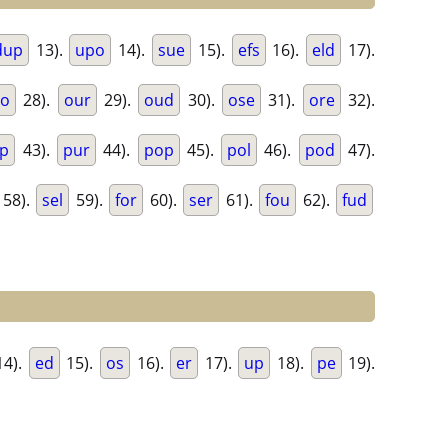
dup
13).
upo
14).
sue
15).
efs
16).
eld
17).
ro
28).
our
29).
oud
30).
ose
31).
ore
32).
p
43).
pur
44).
pop
45).
pol
46).
pod
47).
58).
sel
59).
for
60).
ser
61).
fou
62).
fud
4).
ed
15).
os
16).
er
17).
up
18).
pe
19).