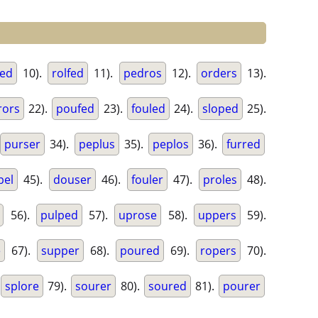
red
10).
rolfed
11).
pedros
12).
orders
13).
rors
22).
poufed
23).
fouled
24).
sloped
25).
purser
34).
peplus
35).
peplos
36).
furred
pel
45).
douser
46).
fouler
47).
proles
48).
56).
pulped
57).
uprose
58).
uppers
59).
e
67).
supper
68).
poured
69).
ropers
70).
splore
79).
sourer
80).
soured
81).
pourer