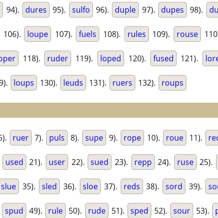
e
94).
dures
95).
sulfo
96).
duple
97).
dupes
98).
d
106).
loupe
107).
fuels
108).
rules
109).
rouse
110
oper
118).
ruder
119).
loped
120).
fused
121).
lor
9).
loups
130).
leuds
131).
ruers
132).
roups
6).
ruer
7).
puls
8).
supe
9).
rope
10).
roue
11).
re
.
used
21).
user
22).
sued
23).
repp
24).
ruse
25).
slue
35).
sled
36).
sloe
37).
reds
38).
sord
39).
so
.
spud
49).
rule
50).
rude
51).
sped
52).
sour
53).