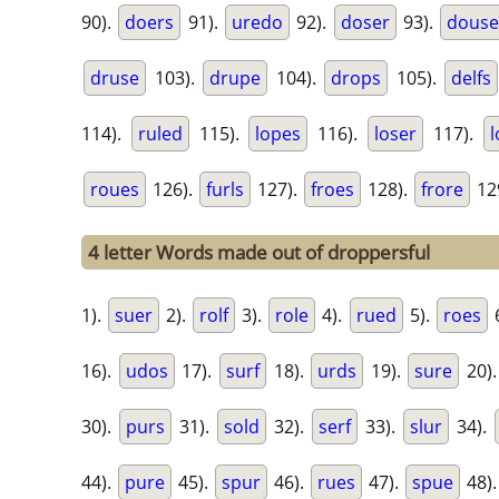
90).
doers
91).
uredo
92).
doser
93).
dous
druse
103).
drupe
104).
drops
105).
delfs
114).
ruled
115).
lopes
116).
loser
117).
l
roues
126).
furls
127).
froes
128).
frore
12
4 letter Words made out of droppersful
1).
suer
2).
rolf
3).
role
4).
rued
5).
roes
16).
udos
17).
surf
18).
urds
19).
sure
20)
30).
purs
31).
sold
32).
serf
33).
slur
34).
44).
pure
45).
spur
46).
rues
47).
spue
48)