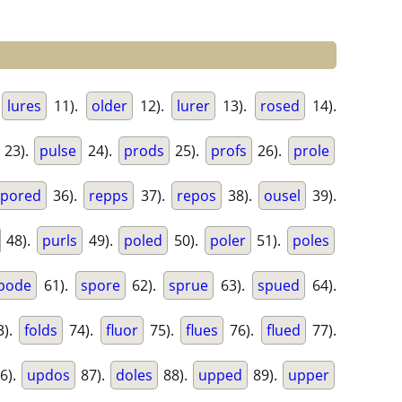
lures
11).
older
12).
lurer
13).
rosed
14).
23).
pulse
24).
prods
25).
profs
26).
prole
pored
36).
repps
37).
repos
38).
ousel
39).
48).
purls
49).
poled
50).
poler
51).
poles
pode
61).
spore
62).
sprue
63).
spued
64).
3).
folds
74).
fluor
75).
flues
76).
flued
77).
6).
updos
87).
doles
88).
upped
89).
upper