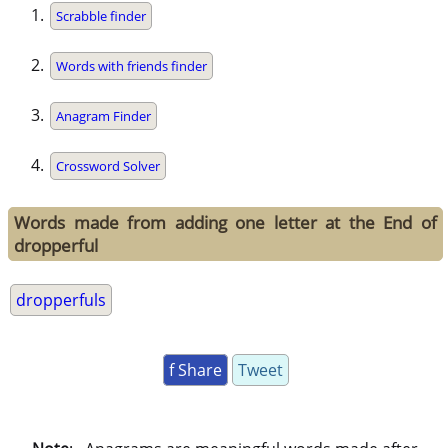
Scrabble finder
Words with friends finder
Anagram Finder
Crossword Solver
Words made from adding one letter at the End of
dropperful
dropperfuls
f Share
Tweet