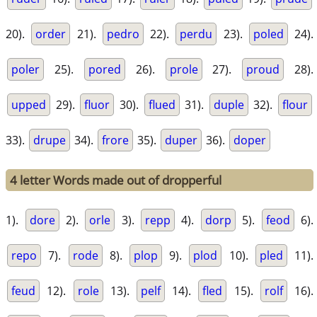
20).
order
21).
pedro
22).
perdu
23).
poled
24).
poler
25).
pored
26).
prole
27).
proud
28).
upped
29).
fluor
30).
flued
31).
duple
32).
flour
33).
drupe
34).
frore
35).
duper
36).
doper
4 letter Words made out of dropperful
1).
dore
2).
orle
3).
repp
4).
dorp
5).
feod
6).
repo
7).
rode
8).
plop
9).
plod
10).
pled
11).
feud
12).
role
13).
pelf
14).
fled
15).
rolf
16).