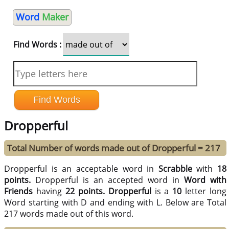
Word
Maker
Find Words :
Dropperful
Total Number of words made out of Dropperful = 217
Dropperful is an acceptable word in
Scrabble
with
18
points.
Dropperful is an accepted word in
Word with
Friends
having
22 points.
Dropperful
is a
10
letter long
Word starting with D and ending with L. Below are Total
217 words made out of this word.