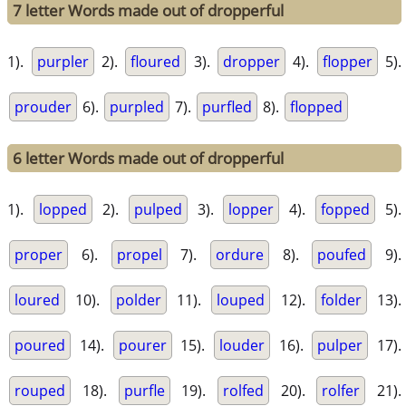
7 letter Words made out of dropperful
1).
purpler
2).
floured
3).
dropper
4).
flopper
5).
prouder
6).
purpled
7).
purfled
8).
flopped
6 letter Words made out of dropperful
1).
lopped
2).
pulped
3).
lopper
4).
fopped
5).
proper
6).
propel
7).
ordure
8).
poufed
9).
loured
10).
polder
11).
louped
12).
folder
13).
poured
14).
pourer
15).
louder
16).
pulper
17).
rouped
18).
purfle
19).
rolfed
20).
rolfer
21).