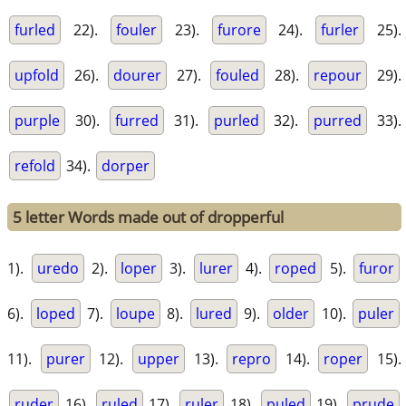
furled
22).
fouler
23).
furore
24).
furler
25).
upfold
26).
dourer
27).
fouled
28).
repour
29).
purple
30).
furred
31).
purled
32).
purred
33).
refold
34).
dorper
5 letter Words made out of dropperful
1).
uredo
2).
loper
3).
lurer
4).
roped
5).
furor
6).
loped
7).
loupe
8).
lured
9).
older
10).
puler
11).
purer
12).
upper
13).
repro
14).
roper
15).
ruder
16).
ruled
17).
ruler
18).
puled
19).
prude