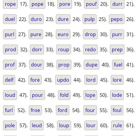
rope
17).
pope
18).
pore
19).
pouf
20).
durr
21).
duel
22).
duro
23).
dure
24).
pulp
25).
pepo
26).
purl
27).
pure
28).
euro
29).
drop
30).
purr
31).
prod
32).
dorr
33).
roup
34).
redo
35).
prep
36).
prof
37).
dour
38).
prop
39).
dupe
40).
fuel
41).
delf
42).
fore
43).
updo
44).
lord
45).
lore
46).
loud
47).
pour
48).
fold
49).
lope
50).
lode
51).
furl
52).
froe
53).
ford
54).
four
55).
foul
56).
pole
57).
leud
58).
loup
59).
lour
60).
rule
61).