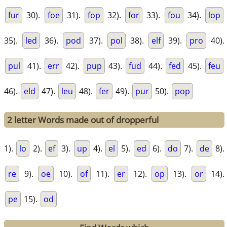
fur
30).
foe
31).
fop
32).
for
33).
fou
34).
lop
35).
led
36).
pod
37).
pol
38).
elf
39).
pro
40).
pul
41).
err
42).
pup
43).
fud
44).
fed
45).
feu
46).
eld
47).
leu
48).
fer
49).
pur
50).
pop
2 letter Words made out of dropperful
1).
lo
2).
ef
3).
up
4).
el
5).
ed
6).
do
7).
de
8).
re
9).
oe
10).
of
11).
er
12).
op
13).
or
14).
pe
15).
od