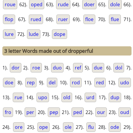
roue
62).
oped
63).
rude
64).
doer
65).
dole
66).
flop
67).
rued
68).
ruer
69).
floe
70).
flue
71).
lure
72).
lude
73).
dope
3 letter Words made out of dropperful
1).
dor
2).
roe
3).
duo
4).
ref
5).
due
6).
dol
7).
doe
8).
rep
9).
del
10).
rod
11).
red
12).
udo
13).
rue
14).
upo
15).
old
16).
urd
17).
dup
18).
fro
19).
per
20).
pep
21).
ped
22).
our
23).
oud
24).
ore
25).
ope
26).
ole
27).
flu
28).
ode
29).