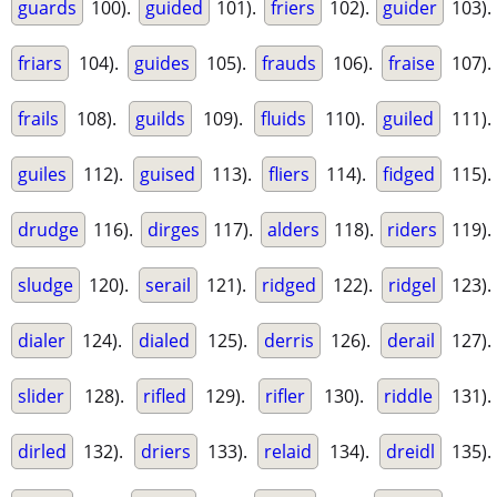
guards
100).
guided
101).
friers
102).
guider
103).
friars
104).
guides
105).
frauds
106).
fraise
107).
frails
108).
guilds
109).
fluids
110).
guiled
111).
guiles
112).
guised
113).
fliers
114).
fidged
115).
drudge
116).
dirges
117).
alders
118).
riders
119).
sludge
120).
serail
121).
ridged
122).
ridgel
123).
dialer
124).
dialed
125).
derris
126).
derail
127).
slider
128).
rifled
129).
rifler
130).
riddle
131).
dirled
132).
driers
133).
relaid
134).
dreidl
135).