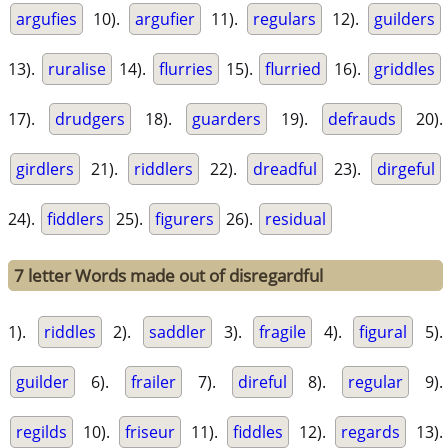
argufies
10).
argufier
11).
regulars
12).
guilders
13).
ruralise
14).
flurries
15).
flurried
16).
griddles
17).
drudgers
18).
guarders
19).
defrauds
20).
girdlers
21).
riddlers
22).
dreadful
23).
dirgeful
24).
fiddlers
25).
figurers
26).
residual
7 letter Words made out of disregardful
1).
riddles
2).
saddler
3).
fragile
4).
figural
5).
guilder
6).
frailer
7).
direful
8).
regular
9).
regilds
10).
friseur
11).
fiddles
12).
regards
13).