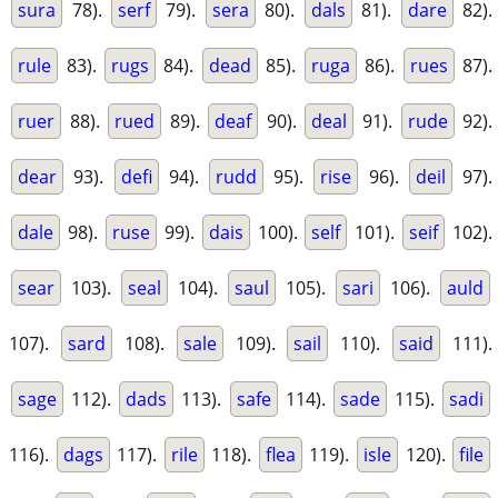
sura
78).
serf
79).
sera
80).
dals
81).
dare
82).
rule
83).
rugs
84).
dead
85).
ruga
86).
rues
87).
ruer
88).
rued
89).
deaf
90).
deal
91).
rude
92).
dear
93).
defi
94).
rudd
95).
rise
96).
deil
97).
dale
98).
ruse
99).
dais
100).
self
101).
seif
102).
sear
103).
seal
104).
saul
105).
sari
106).
auld
107).
sard
108).
sale
109).
sail
110).
said
111).
sage
112).
dads
113).
safe
114).
sade
115).
sadi
116).
dags
117).
rile
118).
flea
119).
isle
120).
file