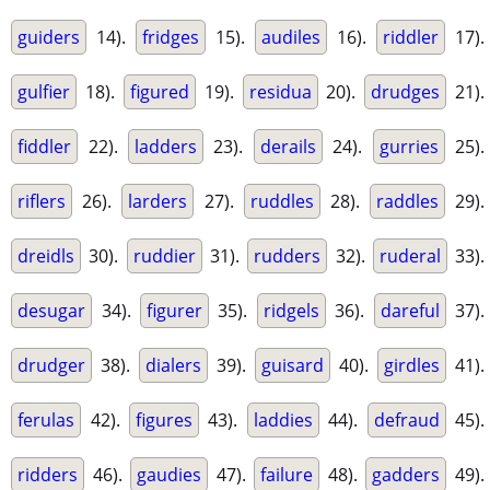
guiders
14).
fridges
15).
audiles
16).
riddler
17).
gulfier
18).
figured
19).
residua
20).
drudges
21).
fiddler
22).
ladders
23).
derails
24).
gurries
25).
riflers
26).
larders
27).
ruddles
28).
raddles
29).
dreidls
30).
ruddier
31).
rudders
32).
ruderal
33).
desugar
34).
figurer
35).
ridgels
36).
dareful
37).
drudger
38).
dialers
39).
guisard
40).
girdles
41).
ferulas
42).
figures
43).
laddies
44).
defraud
45).
ridders
46).
gaudies
47).
failure
48).
gadders
49).