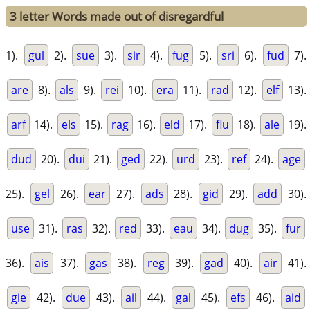
3 letter Words made out of disregardful
1).
gul
2).
sue
3).
sir
4).
fug
5).
sri
6).
fud
7).
are
8).
als
9).
rei
10).
era
11).
rad
12).
elf
13).
arf
14).
els
15).
rag
16).
eld
17).
flu
18).
ale
19).
dud
20).
dui
21).
ged
22).
urd
23).
ref
24).
age
25).
gel
26).
ear
27).
ads
28).
gid
29).
add
30).
use
31).
ras
32).
red
33).
eau
34).
dug
35).
fur
36).
ais
37).
gas
38).
reg
39).
gad
40).
air
41).
gie
42).
due
43).
ail
44).
gal
45).
efs
46).
aid