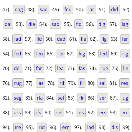
47).
dag
48).
sae
49).
feu
50).
lar
51).
did
52).
dal
53).
die
54).
sad
55).
fid
56).
dig
57).
lag
58).
fad
59).
lid
60).
dad
61).
fie
62).
fig
63).
fer
64).
fed
65).
leu
66).
lei
67).
leg
68).
led
69).
rig
70).
del
71).
far
72).
lea
73).
fas
74).
rue
75).
lie
76).
rug
77).
las
78).
rif
79).
fil
80).
sal
81).
res
82).
seg
83).
ria
84).
sei
85).
fir
86).
ser
87).
lug
88).
ars
89).
ifs
90).
sel
91).
ids
92).
ers
93).
err
94).
ire
95).
rid
96).
erg
97).
lad
98).
dis
99).