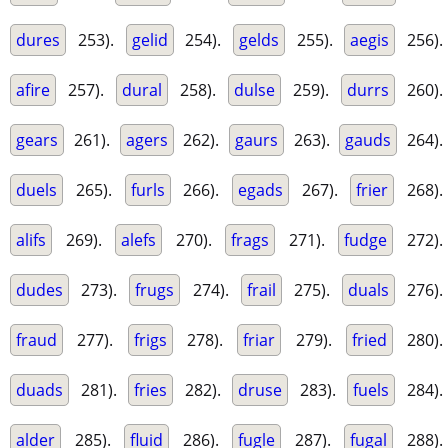
dures
253).
gelid
254).
gelds
255).
aegis
256).
afire
257).
dural
258).
dulse
259).
durrs
260).
gears
261).
agers
262).
gaurs
263).
gauds
264).
duels
265).
furls
266).
egads
267).
frier
268).
alifs
269).
alefs
270).
frags
271).
fudge
272).
dudes
273).
frugs
274).
frail
275).
duals
276).
fraud
277).
frigs
278).
friar
279).
fried
280).
duads
281).
fries
282).
druse
283).
fuels
284).
alder
285).
fluid
286).
fugle
287).
fugal
288).