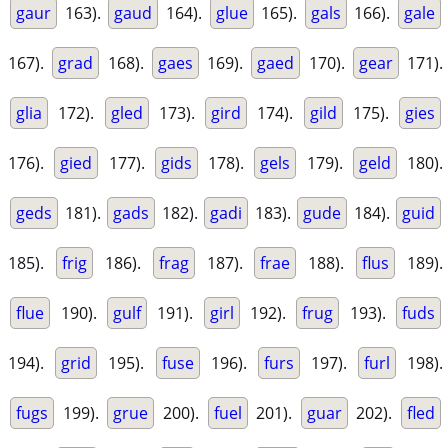
gaur
163).
gaud
164).
glue
165).
gals
166).
gale
167).
grad
168).
gaes
169).
gaed
170).
gear
171).
glia
172).
gled
173).
gird
174).
gild
175).
gies
176).
gied
177).
gids
178).
gels
179).
geld
180).
geds
181).
gads
182).
gadi
183).
gude
184).
guid
185).
frig
186).
frag
187).
frae
188).
flus
189).
flue
190).
gulf
191).
girl
192).
frug
193).
fuds
194).
grid
195).
fuse
196).
furs
197).
furl
198).
fugs
199).
grue
200).
fuel
201).
guar
202).
fled