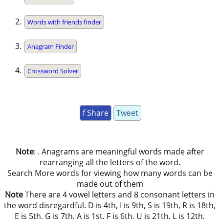
Words with friends finder
Anagram Finder
Crossword Solver
f Share
Tweet
Note
: . Anagrams are meaningful words made after
rearranging all the letters of the word.
Search More words for viewing how many words can be
made out of them
Note
There are 4 vowel letters and 8 consonant letters in
the word disregardful. D is 4th, I is 9th, S is 19th, R is 18th,
E is 5th, G is 7th, A is 1st, F is 6th, U is 21th, L is 12th,