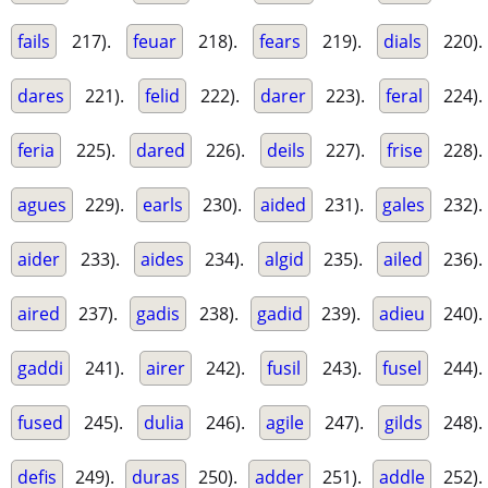
fails
217).
feuar
218).
fears
219).
dials
220).
dares
221).
felid
222).
darer
223).
feral
224).
feria
225).
dared
226).
deils
227).
frise
228).
agues
229).
earls
230).
aided
231).
gales
232).
aider
233).
aides
234).
algid
235).
ailed
236).
aired
237).
gadis
238).
gadid
239).
adieu
240).
gaddi
241).
airer
242).
fusil
243).
fusel
244).
fused
245).
dulia
246).
agile
247).
gilds
248).
defis
249).
duras
250).
adder
251).
addle
252).