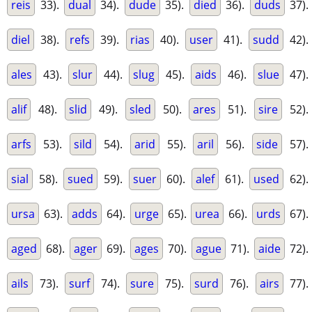
reis
33).
dual
34).
dude
35).
died
36).
duds
37).
diel
38).
refs
39).
rias
40).
user
41).
sudd
42).
ales
43).
slur
44).
slug
45).
aids
46).
slue
47).
alif
48).
slid
49).
sled
50).
ares
51).
sire
52).
arfs
53).
sild
54).
arid
55).
aril
56).
side
57).
sial
58).
sued
59).
suer
60).
alef
61).
used
62).
ursa
63).
adds
64).
urge
65).
urea
66).
urds
67).
aged
68).
ager
69).
ages
70).
ague
71).
aide
72).
ails
73).
surf
74).
sure
75).
surd
76).
airs
77).