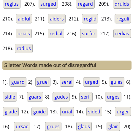
regius
207).
surged
208).
regard
209).
druids
210).
aidful
211).
aiders
212).
regild
213).
reguli
214).
urials
215).
redial
216).
surfer
217).
redias
218).
radius
5 letter Words made out of disregardful
1).
guard
2).
gruel
3).
seral
4).
urged
5).
gules
6).
sidle
7).
guars
8).
gudes
9).
serif
10).
urges
11).
glade
12).
guide
13).
urial
14).
sided
15).
urger
16).
ursae
17).
grues
18).
glads
19).
glair
20).