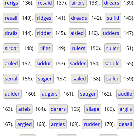
rerigs
136).
resaid
137).
airers
138).
drears
139).
resail
140).
ridges
141).
dreads
142).
sulfid
143).
drails
144).
ridder
145).
aisled
146).
udders
147).
sirdar
148).
rifles
149).
rulers
150).
rulier
151).
ariled
152).
siddur
153).
sadder
154).
saddle
155).
serial
156).
sagier
157).
sailed
158).
sailer
159).
aulder
160).
augers
161).
sauger
162).
audile
163).
ariels
164).
darers
165).
silage
166).
argils
167).
argled
168).
argles
169).
rudder
170).
deasil