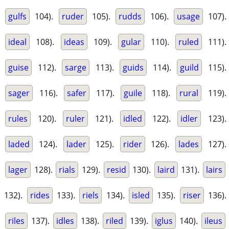
gulfs
104).
ruder
105).
rudds
106).
usage
107).
ideal
108).
ideas
109).
gular
110).
ruled
111).
guise
112).
sarge
113).
guids
114).
guild
115).
sager
116).
safer
117).
guile
118).
rural
119).
rules
120).
ruler
121).
idled
122).
idler
123).
laded
124).
lader
125).
rider
126).
lades
127).
lager
128).
rials
129).
resid
130).
laird
131).
lairs
132).
rides
133).
riels
134).
isled
135).
riser
136).
riles
137).
idles
138).
riled
139).
iglus
140).
ileus