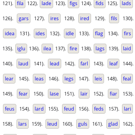
121).
fila
122).
lade
123).
figs
124).
fids
125).
lads
126).
gars
127).
ires
128).
ired
129).
fils
130).
idea
131).
ides
132).
idle
133).
flag
134).
firs
135).
iglu
136).
ilea
137).
fire
138).
lags
139).
laid
140).
laud
141).
lead
142).
farl
143).
leaf
144).
lear
145).
leas
146).
legs
147).
leis
148).
feal
149).
fear
150).
lase
151).
lair
152).
fiar
153).
feus
154).
lard
155).
feud
156).
feds
157).
lari
158).
lars
159).
leud
160).
guls
161).
glad
162).