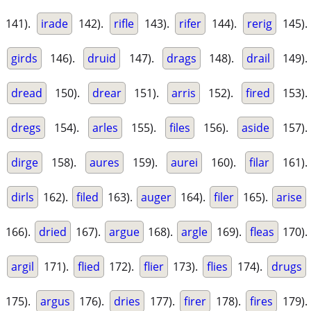
141).
irade
142).
rifle
143).
rifer
144).
rerig
145).
girds
146).
druid
147).
drags
148).
drail
149).
dread
150).
drear
151).
arris
152).
fired
153).
dregs
154).
arles
155).
files
156).
aside
157).
dirge
158).
aures
159).
aurei
160).
filar
161).
dirls
162).
filed
163).
auger
164).
filer
165).
arise
166).
dried
167).
argue
168).
argle
169).
fleas
170).
argil
171).
flied
172).
flier
173).
flies
174).
drugs
175).
argus
176).
dries
177).
firer
178).
fires
179).