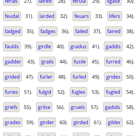
ferias
27).
laired
28).
ferula
29).
ligase
30).
feudal
31).
larded
32).
feuars
33).
lifers
34).
fadged
35).
fadges
36).
failed
37).
faired
38).
faulds
39).
girdle
40).
gradus
41).
gaddis
42).
gadder
43).
grails
44).
fusile
45).
furred
46).
grided
47).
furler
48).
furled
49).
grides
50).
furies
51).
fulgid
52).
fugles
53).
fugled
54).
griefs
55).
grilse
56).
gruels
57).
gadids
58).
grades
59).
girder
60).
girded
61).
gilder
62).