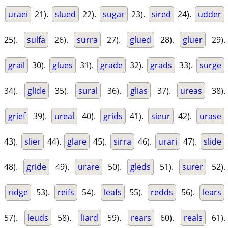
uraei
21).
slued
22).
sugar
23).
sired
24).
udder
25).
sulfa
26).
surra
27).
glued
28).
gluer
29).
grail
30).
glues
31).
grade
32).
grads
33).
surge
34).
glide
35).
sural
36).
glias
37).
ureas
38).
grief
39).
ureal
40).
grids
41).
sieur
42).
urase
43).
slier
44).
glare
45).
sirra
46).
urari
47).
slide
48).
gride
49).
urare
50).
gleds
51).
surer
52).
ridge
53).
reifs
54).
leafs
55).
redds
56).
lears
57).
leuds
58).
liard
59).
rears
60).
reals
61).