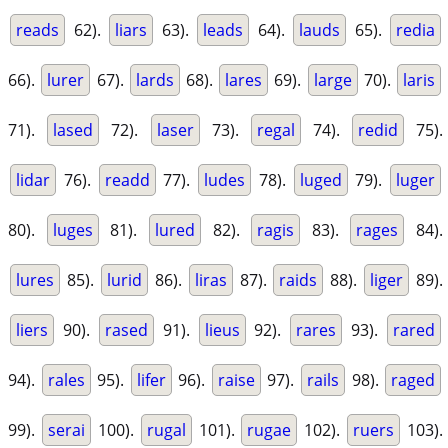
reads
62).
liars
63).
leads
64).
lauds
65).
redia
66).
lurer
67).
lards
68).
lares
69).
large
70).
laris
71).
lased
72).
laser
73).
regal
74).
redid
75).
lidar
76).
readd
77).
ludes
78).
luged
79).
luger
80).
luges
81).
lured
82).
ragis
83).
rages
84).
lures
85).
lurid
86).
liras
87).
raids
88).
liger
89).
liers
90).
rased
91).
lieus
92).
rares
93).
rared
94).
rales
95).
lifer
96).
raise
97).
rails
98).
raged
99).
serai
100).
rugal
101).
rugae
102).
ruers
103).