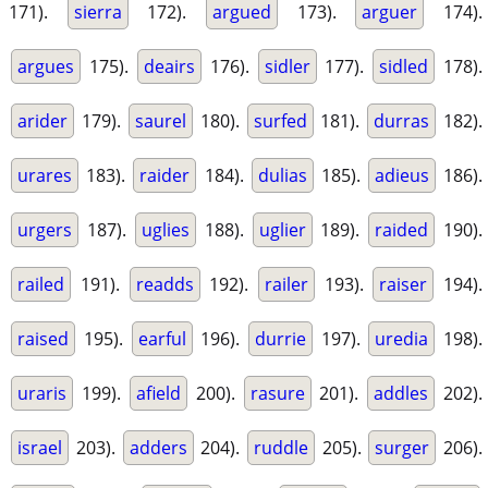
171).
sierra
172).
argued
173).
arguer
174).
argues
175).
deairs
176).
sidler
177).
sidled
178).
arider
179).
saurel
180).
surfed
181).
durras
182).
urares
183).
raider
184).
dulias
185).
adieus
186).
urgers
187).
uglies
188).
uglier
189).
raided
190).
railed
191).
readds
192).
railer
193).
raiser
194).
raised
195).
earful
196).
durrie
197).
uredia
198).
uraris
199).
afield
200).
rasure
201).
addles
202).
israel
203).
adders
204).
ruddle
205).
surger
206).