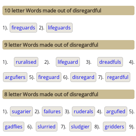
10 letter Words made out of disregardful
1).
fireguards
2).
lifeguards
9 letter Words made out of disregardful
1).
ruralised
2).
lifeguard
3).
dreadfuls
4).
argufiers
5).
fireguard
6).
disregard
7).
regardful
8 letter Words made out of disregardful
1).
sugarier
2).
failures
3).
ruderals
4).
argufied
5).
gadflies
6).
slurried
7).
sludgier
8).
gridders
9).