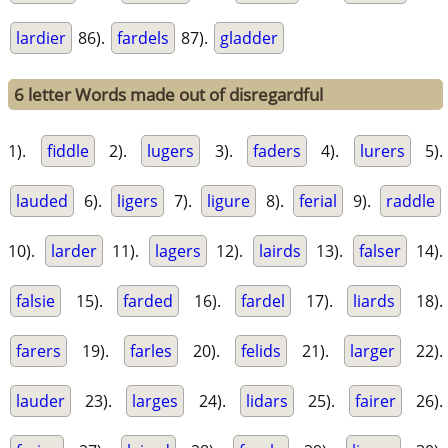
lardier
86).
fardels
87).
gladder
6 letter Words made out of disregardful
1).
fiddle
2).
lugers
3).
faders
4).
lurers
5).
lauded
6).
ligers
7).
ligure
8).
ferial
9).
raddle
10).
larder
11).
lagers
12).
lairds
13).
falser
14).
falsie
15).
farded
16).
fardel
17).
liards
18).
farers
19).
farles
20).
felids
21).
larger
22).
lauder
23).
larges
24).
lidars
25).
fairer
26).