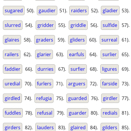
sugared
50).
gaudier
51).
raiders
52).
gladier
53).
slurred
54).
gridder
55).
griddle
56).
sulfide
57).
glaires
58).
graders
59).
gliders
60).
surreal
61).
railers
62).
glarier
63).
earfuls
64).
surlier
65).
faddier
66).
durries
67).
surfier
68).
ligures
69).
uredial
70).
furlers
71).
arguers
72).
farside
73).
girdled
74).
refugia
75).
guarded
76).
girdler
77).
fuddles
78).
refusal
79).
guarder
80).
redials
81).
girders
82).
lauders
83).
glaired
84).
gilders
85).