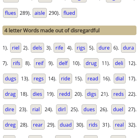
flues
289).
aisle
290).
flued
4 letter Words made out of disregardful
1).
riel
2).
dels
3).
rife
4).
rigs
5).
dure
6).
dura
7).
rifs
8).
reif
9).
delf
10).
drug
11).
deli
12).
dugs
13).
regs
14).
ride
15).
read
16).
dial
17).
drag
18).
dies
19).
redd
20).
digs
21).
reds
22).
dire
23).
rial
24).
dirl
25).
dues
26).
duel
27).
dreg
28).
rear
29).
duad
30).
rids
31).
real
32).