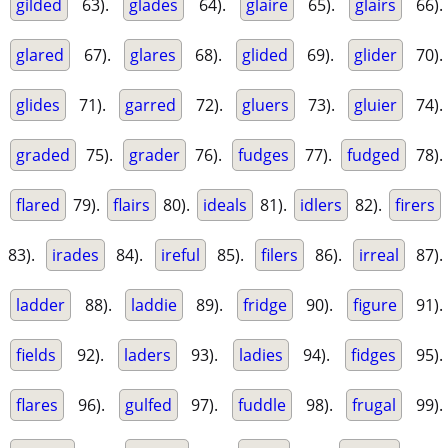
gilded
63).
glades
64).
glaire
65).
glairs
66).
glared
67).
glares
68).
glided
69).
glider
70).
glides
71).
garred
72).
gluers
73).
gluier
74).
graded
75).
grader
76).
fudges
77).
fudged
78).
flared
79).
flairs
80).
ideals
81).
idlers
82).
firers
83).
irades
84).
ireful
85).
filers
86).
irreal
87).
ladder
88).
laddie
89).
fridge
90).
figure
91).
fields
92).
laders
93).
ladies
94).
fidges
95).
flares
96).
gulfed
97).
fuddle
98).
frugal
99).