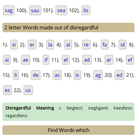
sag
100).
sau
101).
sea
102).
lis
2 letter Words made out of disregardful
1).
si
2).
er
3).
la
4).
al
5).
re
6).
fa
7).
id
8).
ai
9).
ae
10).
if
11).
el
12).
ad
13).
ar
14).
ef
15).
li
16).
de
17).
as
18).
is
19).
ag
20).
ed
21).
es
22).
us
Disregardful Meaning :-
Neglect; negligent; heedless;
regardless.
Find Words which