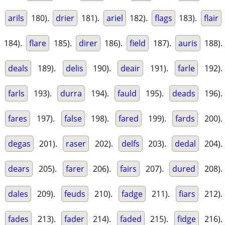
arils
180).
drier
181).
ariel
182).
flags
183).
flair
184).
flare
185).
direr
186).
field
187).
auris
188).
deals
189).
delis
190).
deair
191).
farle
192).
farls
193).
durra
194).
fauld
195).
deads
196).
fares
197).
false
198).
fared
199).
fards
200).
degas
201).
raser
202).
delfs
203).
dedal
204).
dears
205).
farer
206).
fairs
207).
dured
208).
dales
209).
feuds
210).
fadge
211).
fiars
212).
fades
213).
fader
214).
faded
215).
fidge
216).