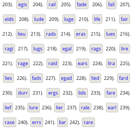
203).
egis
204).
rail
205).
fade
206).
fail
207).
elds
208).
lude
209).
luge
210).
life
211).
fair
212).
lieu
213).
rads
214).
eras
215).
lues
216).
ragi
217).
lugs
218).
egal
219).
rags
220).
lire
221).
rage
222).
raid
223).
ears
224).
lira
225).
lies
226).
fads
227).
egad
228).
lied
229).
fard
230).
durr
231).
ergs
232).
lids
233).
fare
234).
lief
235).
lure
236).
lier
237).
rale
238).
earl
239).
rase
240).
errs
241).
liar
242).
rare