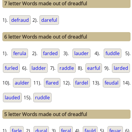
7 letter Words made out of dreadful
1).
defraud
2).
dareful
6 letter Words made out of dreadful
1).
ferula
2).
farded
3).
lauder
4).
fuddle
5).
furled
6).
ladder
7).
raddle
8).
earful
9).
larded
10).
aulder
11).
flared
12).
fardel
13).
feudal
14).
lauded
15).
ruddle
5 letter Words made out of dreadful
1).
farle
2).
dural
3).
feral
4).
fauld
5).
feuar
6).