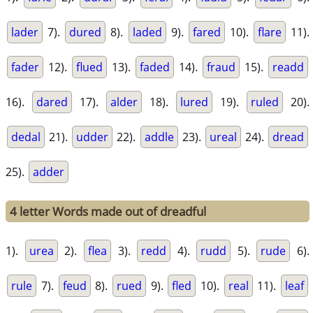
lader
7).
dured
8).
laded
9).
fared
10).
flare
11).
fader
12).
flued
13).
faded
14).
fraud
15).
readd
16).
dared
17).
alder
18).
lured
19).
ruled
20).
dedal
21).
udder
22).
addle
23).
ureal
24).
dread
25).
adder
4 letter Words made out of dreadful
1).
urea
2).
flea
3).
redd
4).
rudd
5).
rude
6).
rule
7).
feud
8).
rued
9).
fled
10).
real
11).
leaf