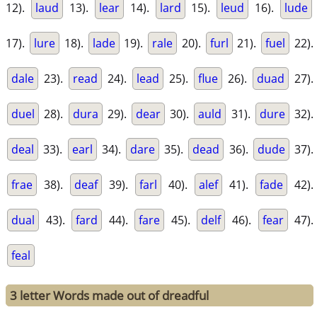
12).
laud
13).
lear
14).
lard
15).
leud
16).
lude
17).
lure
18).
lade
19).
rale
20).
furl
21).
fuel
22).
dale
23).
read
24).
lead
25).
flue
26).
duad
27).
duel
28).
dura
29).
dear
30).
auld
31).
dure
32).
deal
33).
earl
34).
dare
35).
dead
36).
dude
37).
frae
38).
deaf
39).
farl
40).
alef
41).
fade
42).
dual
43).
fard
44).
fare
45).
delf
46).
fear
47).
feal
3 letter Words made out of dreadful