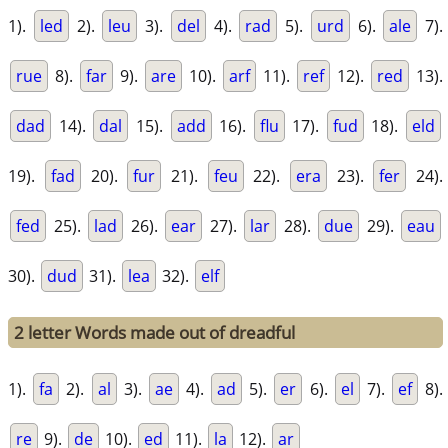
1).
led
2).
leu
3).
del
4).
rad
5).
urd
6).
ale
7).
rue
8).
far
9).
are
10).
arf
11).
ref
12).
red
13).
dad
14).
dal
15).
add
16).
flu
17).
fud
18).
eld
19).
fad
20).
fur
21).
feu
22).
era
23).
fer
24).
fed
25).
lad
26).
ear
27).
lar
28).
due
29).
eau
30).
dud
31).
lea
32).
elf
2 letter Words made out of dreadful
1).
fa
2).
al
3).
ae
4).
ad
5).
er
6).
el
7).
ef
8).
re
9).
de
10).
ed
11).
la
12).
ar