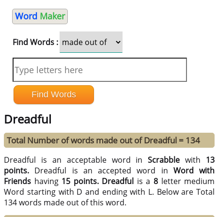
Word
Maker
Find Words :
Dreadful
Total Number of words made out of Dreadful = 134
Dreadful is an acceptable word in
Scrabble
with
13
points.
Dreadful is an accepted word in
Word with
Friends
having
15 points.
Dreadful
is a
8
letter medium
Word starting with D and ending with L. Below are Total
134 words made out of this word.