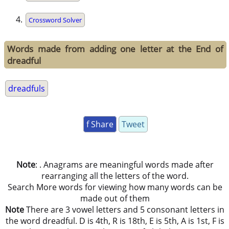
Crossword Solver
Words made from adding one letter at the End of
dreadful
dreadfuls
f Share
Tweet
Note
: . Anagrams are meaningful words made after
rearranging all the letters of the word.
Search More words for viewing how many words can be
made out of them
Note
There are 3 vowel letters and 5 consonant letters in
the word dreadful. D is 4th, R is 18th, E is 5th, A is 1st, F is