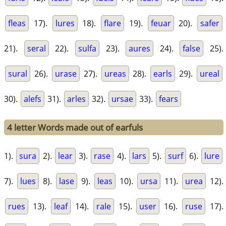
fleas
17).
lures
18).
flare
19).
feuar
20).
safer
21).
seral
22).
sulfa
23).
aures
24).
false
25).
sural
26).
urase
27).
ureas
28).
earls
29).
ureal
30).
alefs
31).
arles
32).
ursae
33).
fears
4 letter Words made out of earfuls
1).
sura
2).
lear
3).
rase
4).
lars
5).
surf
6).
lure
7).
lues
8).
lase
9).
leas
10).
ursa
11).
urea
12).
rues
13).
leaf
14).
rale
15).
user
16).
ruse
17).