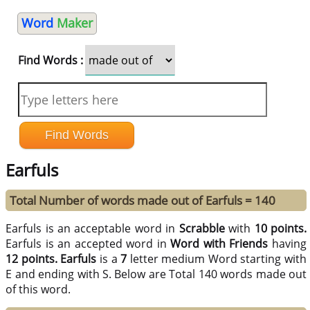
Word
Maker
Find Words :
Earfuls
Total Number of words made out of Earfuls = 140
Earfuls is an acceptable word in
Scrabble
with
10 points.
Earfuls is an accepted word in
Word with Friends
having
12 points.
Earfuls
is a
7
letter medium Word starting with
E and ending with S. Below are Total 140 words made out
of this word.