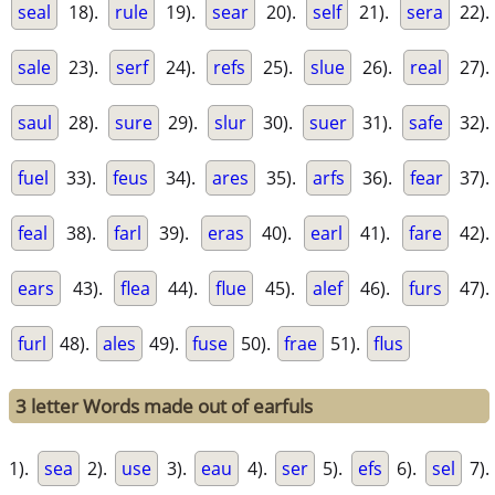
seal
18).
rule
19).
sear
20).
self
21).
sera
22).
sale
23).
serf
24).
refs
25).
slue
26).
real
27).
saul
28).
sure
29).
slur
30).
suer
31).
safe
32).
fuel
33).
feus
34).
ares
35).
arfs
36).
fear
37).
feal
38).
farl
39).
eras
40).
earl
41).
fare
42).
ears
43).
flea
44).
flue
45).
alef
46).
furs
47).
furl
48).
ales
49).
fuse
50).
frae
51).
flus
3 letter Words made out of earfuls
1).
sea
2).
use
3).
eau
4).
ser
5).
efs
6).
sel
7).