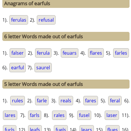
Anagrams of earfuls
1).
ferulas
2).
refusal
6 letter Words made out of earfuls
1).
falser
2).
ferula
3).
feuars
4).
flares
5).
farles
6).
earful
7).
saurel
5 letter Words made out of earfuls
1).
rules
2).
farle
3).
reals
4).
fares
5).
feral
6).
lares
7).
farls
8).
rales
9).
fusel
10).
laser
11).
furls
12).
leafs
13).
fuels
14).
lears
15).
flues
16).