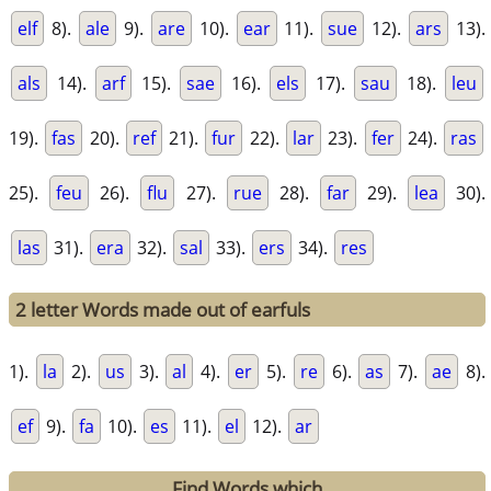
elf
8).
ale
9).
are
10).
ear
11).
sue
12).
ars
13).
als
14).
arf
15).
sae
16).
els
17).
sau
18).
leu
19).
fas
20).
ref
21).
fur
22).
lar
23).
fer
24).
ras
25).
feu
26).
flu
27).
rue
28).
far
29).
lea
30).
las
31).
era
32).
sal
33).
ers
34).
res
2 letter Words made out of earfuls
1).
la
2).
us
3).
al
4).
er
5).
re
6).
as
7).
ae
8).
ef
9).
fa
10).
es
11).
el
12).
ar
Find Words which