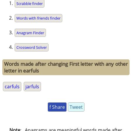
Scrabble finder
Words with friends finder
Anagram Finder
Crossword Solver
Words made after changing First letter with any other
letter in earfuls
carfuls
jarfuls
f Share
Tweet
Note
: . Anagrams are meaningful words made after