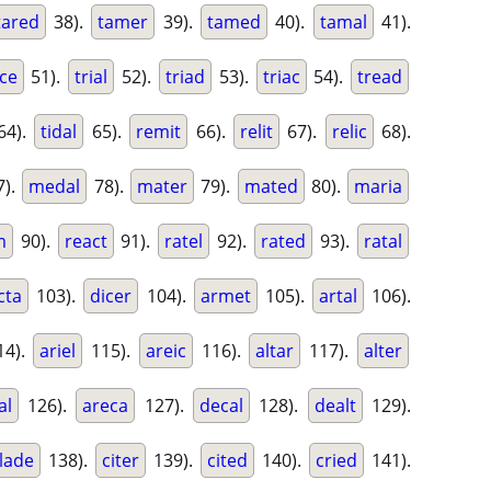
tared
38).
tamer
39).
tamed
40).
tamal
41).
ice
51).
trial
52).
triad
53).
triac
54).
tread
64).
tidal
65).
remit
66).
relit
67).
relic
68).
7).
medal
78).
mater
79).
mated
80).
maria
m
90).
react
91).
ratel
92).
rated
93).
ratal
cta
103).
dicer
104).
armet
105).
artal
106).
4).
ariel
115).
areic
116).
altar
117).
alter
al
126).
areca
127).
decal
128).
dealt
129).
lade
138).
citer
139).
cited
140).
cried
141).