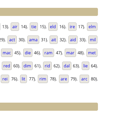
13).
air
14).
tie
15).
eld
16).
ire
17).
elm
9).
act
30).
ama
31).
ait
32).
aid
33).
mil
.
mac
45).
die
46).
ram
47).
mar
48).
met
.
red
60).
dim
61).
rid
62).
dal
63).
lie
64).
.
rei
76).
lit
77).
rim
78).
are
79).
arc
80).