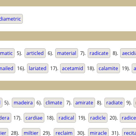
diametric
matic
5).
articled
6).
material
7).
radicate
8).
aecidi
mailed
16).
lariated
17).
acetamid
18).
calamite
19).
d
5).
madeira
6).
climate
7).
amirate
8).
radiate
9).
dera
17).
cardiae
18).
radical
19).
radicle
20).
radice
tier
28).
miltier
29).
reclaim
30).
miracle
31).
recit