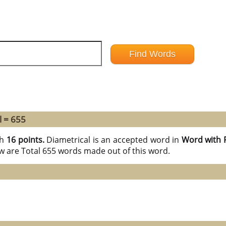
l = 655
th
16 points.
Diametrical is an accepted word in
Word with 
ow are Total 655 words made out of this word.