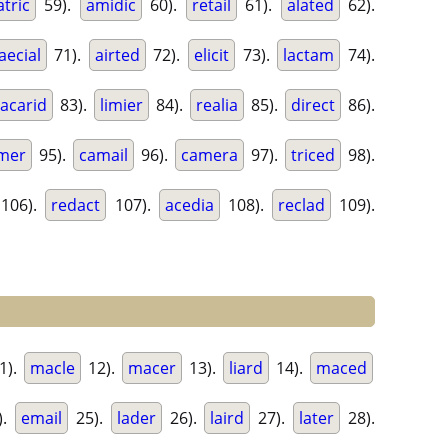
atric
59).
amidic
60).
retail
61).
alated
62).
aecial
71).
airted
72).
elicit
73).
lactam
74).
acarid
83).
limier
84).
realia
85).
direct
86).
mer
95).
camail
96).
camera
97).
triced
98).
106).
redact
107).
acedia
108).
reclad
109).
1).
macle
12).
macer
13).
liard
14).
maced
).
email
25).
lader
26).
laird
27).
later
28).