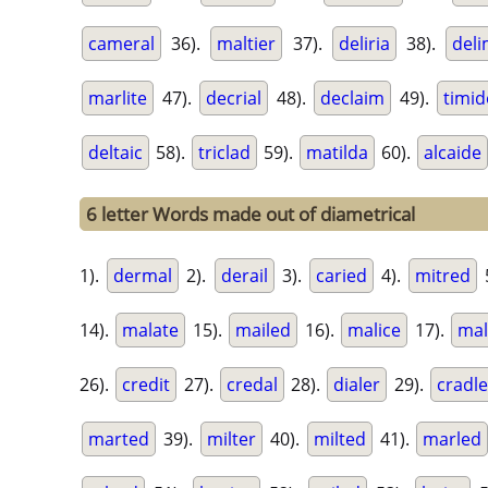
cameral
36).
maltier
37).
deliria
38).
deli
marlite
47).
decrial
48).
declaim
49).
timid
deltaic
58).
triclad
59).
matilda
60).
alcaide
6 letter Words made out of diametrical
1).
dermal
2).
derail
3).
caried
4).
mitred
14).
malate
15).
mailed
16).
malice
17).
mal
26).
credit
27).
credal
28).
dialer
29).
cradl
marted
39).
milter
40).
milted
41).
marled