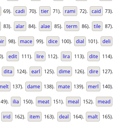
69).
cadi
70).
tier
71).
rami
72).
caid
73).
83).
alar
84).
alae
85).
term
86).
tile
87).
air
98).
mace
99).
dice
100).
dial
101).
deli
0).
edit
111).
lire
112).
lira
113).
dite
114).
.
dita
124).
earl
125).
dime
126).
dire
127).
melt
137).
dame
138).
mate
139).
merl
140).
49).
ilia
150).
meat
151).
meal
152).
mead
.
irid
162).
item
163).
deal
164).
malt
165).