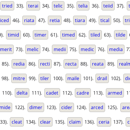
tried
33).
terai
34).
telic
35).
telia
36).
teiid
37).
riced
46).
riata
47).
retia
48).
tiara
49).
tical
50).
tr
).
timid
60).
timer
61).
timed
62).
tiled
63).
tilde
merit
73).
melic
74).
medii
75).
medic
76).
media
7
85).
redia
86).
recti
87).
recta
88).
reata
89).
real
98).
mitre
99).
tiler
100).
maile
101).
drail
102).
di
110).
delta
111).
cadet
112).
cadre
113).
armed
11
mide
122).
dimer
123).
cider
124).
arced
125).
are
33).
cleat
134).
clear
135).
claim
136).
ceria
137).
c