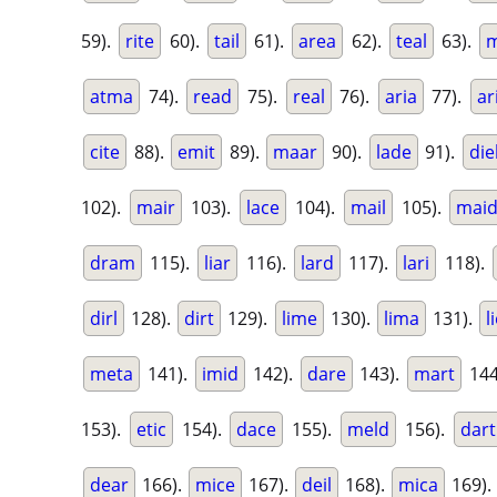
59).
rite
60).
tail
61).
area
62).
teal
63).
m
atma
74).
read
75).
real
76).
aria
77).
ar
cite
88).
emit
89).
maar
90).
lade
91).
die
102).
mair
103).
lace
104).
mail
105).
mai
dram
115).
liar
116).
lard
117).
lari
118).
dirl
128).
dirt
129).
lime
130).
lima
131).
l
meta
141).
imid
142).
dare
143).
mart
144
153).
etic
154).
dace
155).
meld
156).
dart
dear
166).
mice
167).
deil
168).
mica
169).