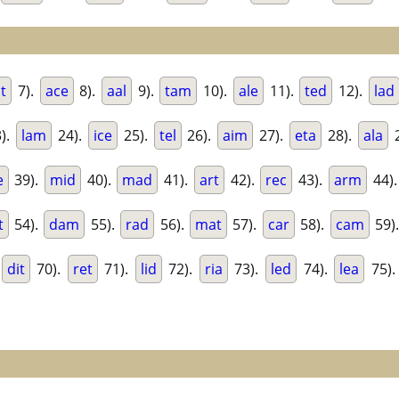
t
7).
ace
8).
aal
9).
tam
10).
ale
11).
ted
12).
lad
).
lam
24).
ice
25).
tel
26).
aim
27).
eta
28).
ala
2
e
39).
mid
40).
mad
41).
art
42).
rec
43).
arm
44)
t
54).
dam
55).
rad
56).
mat
57).
car
58).
cam
59)
dit
70).
ret
71).
lid
72).
ria
73).
led
74).
lea
75)