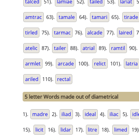
talced
51).
lamiae
52).
tailed
53).
lariat
5
amtrac
63).
tamale
64).
tamari
65).
tirade
tirled
75).
tarmac
76).
alcade
77).
laired
7
atelic
87).
tailer
88).
atrial
89).
ramtil
90).
armlet
99).
arcade
100).
relict
101).
latria
ariled
110).
rectal
5 letter Words made out of diametrical
1).
madre
2).
iliad
3).
ideal
4).
iliac
5).
idl
15).
licit
16).
lidar
17).
litre
18).
limed
19)