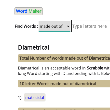
Word
Maker
Find Words :
Diametrical
Total Number of words made out of Diametrica
Diametrical is an acceptable word in
Scrabble
wi
long Word starting with D and ending with L. Bel
10 letter Words made out of diametrical
1).
matricidal