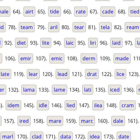
ale
64).
airt
65).
tide
66).
rate
67).
cade
68).
tied
id
78).
team
79).
aril
80).
tear
81).
tela
82).
ream
l
92).
diet
93).
lite
94).
laic
95).
liri
96).
laid
97).
l
d
106).
emir
107).
emic
108).
derm
109).
made
11
late
119).
lear
120).
lead
121).
drat
122).
lice
123)
ier
132).
lama
133).
lame
134).
lati
135).
iced
136).
).
idem
145).
idle
146).
lied
147).
ilea
148).
cram
1
157).
ired
158).
mare
159).
marc
160).
dale
161)
marl
170).
clad
171).
data
172).
idea
173).
date