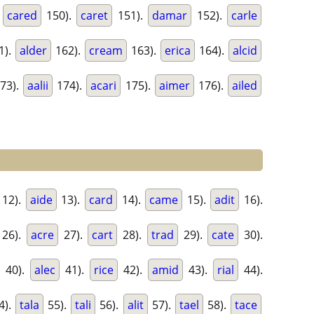
.
cared
150).
caret
151).
damar
152).
carle
1).
alder
162).
cream
163).
erica
164).
alcid
73).
aalii
174).
acari
175).
aimer
176).
ailed
12).
aide
13).
card
14).
came
15).
adit
16).
26).
acre
27).
cart
28).
trad
29).
cate
30).
40).
alec
41).
rice
42).
amid
43).
rial
44).
4).
tala
55).
tali
56).
alit
57).
tael
58).
tace