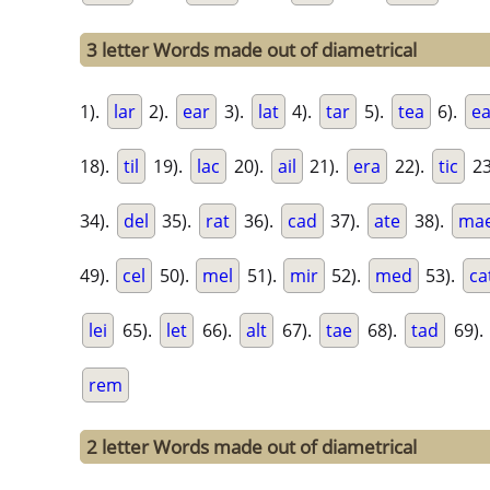
3 letter Words made out of diametrical
1).
lar
2).
ear
3).
lat
4).
tar
5).
tea
6).
ea
18).
til
19).
lac
20).
ail
21).
era
22).
tic
23
34).
del
35).
rat
36).
cad
37).
ate
38).
ma
49).
cel
50).
mel
51).
mir
52).
med
53).
ca
lei
65).
let
66).
alt
67).
tae
68).
tad
69).
rem
2 letter Words made out of diametrical