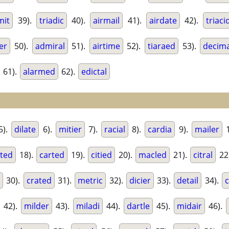
mit
39).
triadic
40).
airmail
41).
airdate
42).
triaci
er
50).
admiral
51).
airtime
52).
tiaraed
53).
decima
61).
alarmed
62).
edictal
5).
dilate
6).
mitier
7).
racial
8).
cardia
9).
mailer
1
ted
18).
carted
19).
citied
20).
macled
21).
citral
22
e
30).
crated
31).
metric
32).
dicier
33).
detail
34).
c
42).
milder
43).
miladi
44).
dartle
45).
midair
46).