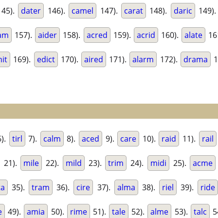
45).
dater
146).
camel
147).
carat
148).
daric
149)
am
157).
aider
158).
acred
159).
acrid
160).
alate
16
it
169).
edict
170).
aired
171).
alarm
172).
drama
1
).
tirl
7).
calm
8).
aced
9).
care
10).
raid
11).
rail
21).
mile
22).
mild
23).
trim
24).
midi
25).
acme
ta
35).
tram
36).
cire
37).
alma
38).
riel
39).
ride
e
49).
amia
50).
rime
51).
tale
52).
alme
53).
talc
5