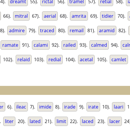
4).
dreamt
55).
rictal
56).
tramel
57).
retial
58).
i
66).
mitral
67).
aerial
68).
amrita
69).
tidier
70).
8).
admire
79).
traced
80).
remail
81).
aramid
82).
ramate
91).
calami
92).
railed
93).
calmed
94).
cal
102).
relaid
103).
redial
104).
acetal
105).
camlet
er
6).
ileac
7).
imide
8).
irade
9).
irate
10).
laari
1
.
liter
20).
lated
21).
limit
22).
laced
23).
lacer
24