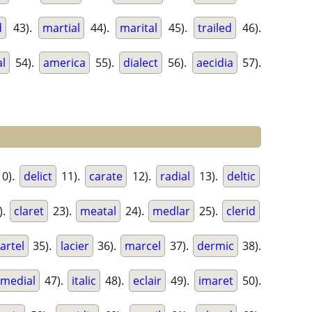
d
43).
martial
44).
marital
45).
trailed
46).
l
54).
america
55).
dialect
56).
aecidia
57).
0).
delict
11).
carate
12).
radial
13).
deltic
).
claret
23).
meatal
24).
medlar
25).
clerid
artel
35).
lacier
36).
marcel
37).
dermic
38).
medial
47).
italic
48).
eclair
49).
imaret
50).