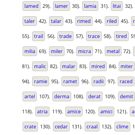
lamed
29).
lamer
30).
lamia
31).
litai
32).
taler
42).
talar
43).
rimed
44).
riled
45).
55).
trail
56).
trade
57).
trace
58).
tired
59
milia
69).
miler
70).
micra
71).
metal
72).
81).
malic
82).
malar
83).
mired
84).
miter
94).
ramie
95).
ramet
96).
radii
97).
raced
artel
107).
derma
108).
derat
109).
demit
118).
atria
119).
amice
120).
amici
121).
a
crate
130).
cedar
131).
craal
132).
clime
1