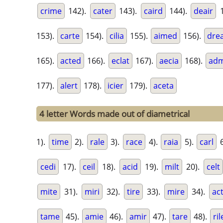
crime
142).
cater
143).
caird
144).
deair
1
153).
carte
154).
cilia
155).
aimed
156).
dre
165).
acted
166).
eclat
167).
aecia
168).
adm
177).
alert
178).
icier
179).
aceta
4 letter Words made out of diametrical
1).
time
2).
rale
3).
race
4).
raia
5).
carl
6
cedi
17).
ceil
18).
acid
19).
milt
20).
celt
mite
31).
miri
32).
tire
33).
mire
34).
ac
tame
45).
amie
46).
amir
47).
tare
48).
ril