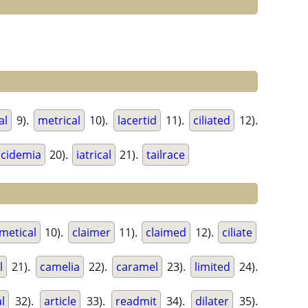
al
9).
metrical
10).
lacertid
11).
ciliated
12).
acidemia
20).
iatrical
21).
tailrace
metical
10).
claimer
11).
claimed
12).
ciliate
l
21).
camelia
22).
caramel
23).
limited
24).
al
32).
article
33).
readmit
34).
dilater
35).