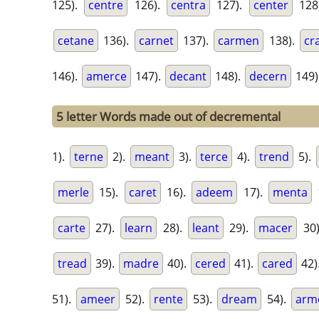
125).
centre
126).
centra
127).
center
128
cetane
136).
carnet
137).
carmen
138).
cr
146).
amerce
147).
decant
148).
decern
149)
5 letter Words made out of decremental
1).
terne
2).
meant
3).
terce
4).
trend
5).
merle
15).
caret
16).
adeem
17).
menta
carte
27).
learn
28).
leant
29).
macer
30
tread
39).
madre
40).
cered
41).
cared
42)
51).
ameer
52).
rente
53).
dream
54).
arm