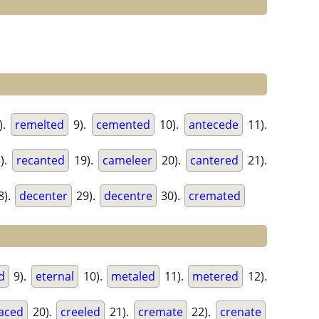
).
remelted
9).
cemented
10).
antecede
11).
).
recanted
19).
cameleer
20).
cantered
21).
8).
decenter
29).
decentre
30).
cremated
d
9).
eternal
10).
metaled
11).
metered
12).
aced
20).
creeled
21).
cremate
22).
crenate