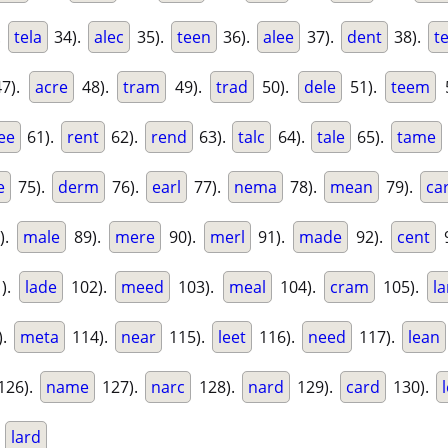
.
tela
34).
alec
35).
teen
36).
alee
37).
dent
38).
t
7).
acre
48).
tram
49).
trad
50).
dele
51).
teem
ee
61).
rent
62).
rend
63).
talc
64).
tale
65).
tame
e
75).
derm
76).
earl
77).
nema
78).
mean
79).
ca
).
male
89).
mere
90).
merl
91).
made
92).
cent
9
).
lade
102).
meed
103).
meal
104).
cram
105).
l
).
meta
114).
near
115).
leet
116).
need
117).
lean
126).
name
127).
narc
128).
nard
129).
card
130).
.
lard