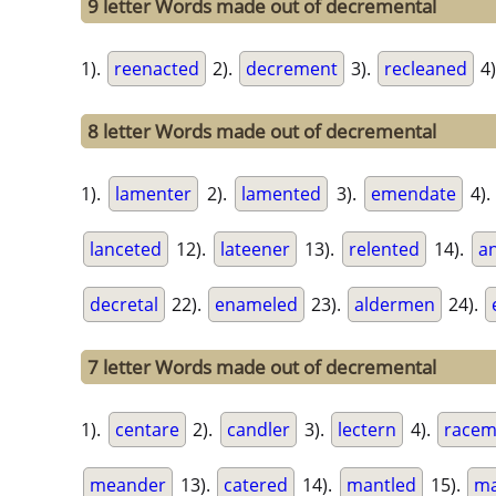
9 letter Words made out of decremental
1).
reenacted
2).
decrement
3).
recleaned
4)
8 letter Words made out of decremental
1).
lamenter
2).
lamented
3).
emendate
4)
lanceted
12).
lateener
13).
relented
14).
an
decretal
22).
enameled
23).
aldermen
24).
7 letter Words made out of decremental
1).
centare
2).
candler
3).
lectern
4).
race
meander
13).
catered
14).
mantled
15).
ma