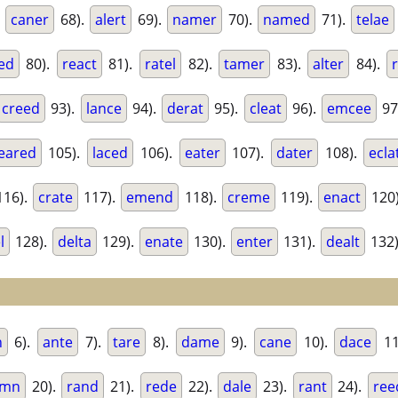
.
caner
68).
alert
69).
namer
70).
named
71).
telae
ed
80).
react
81).
ratel
82).
tamer
83).
alter
84).
creed
93).
lance
94).
derat
95).
cleat
96).
emcee
97
eared
105).
laced
106).
eater
107).
dater
108).
ecla
16).
crate
117).
emend
118).
creme
119).
enact
120
l
128).
delta
129).
enate
130).
enter
131).
dealt
132
n
6).
ante
7).
tare
8).
dame
9).
cane
10).
dace
11
amn
20).
rand
21).
rede
22).
dale
23).
rant
24).
ree