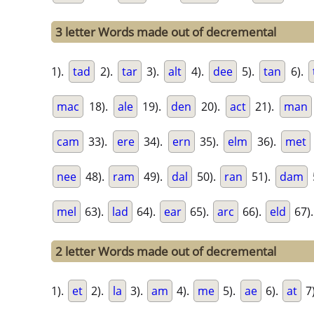
3 letter Words made out of decremental
1).
tad
2).
tar
3).
alt
4).
dee
5).
tan
6).
mac
18).
ale
19).
den
20).
act
21).
man
cam
33).
ere
34).
ern
35).
elm
36).
met
nee
48).
ram
49).
dal
50).
ran
51).
dam
mel
63).
lad
64).
ear
65).
arc
66).
eld
67)
2 letter Words made out of decremental
1).
et
2).
la
3).
am
4).
me
5).
ae
6).
at
7