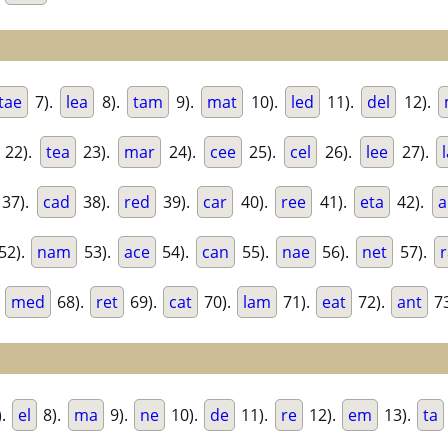
tae
7).
lea
8).
tam
9).
mat
10).
led
11).
del
12).
22).
tea
23).
mar
24).
cee
25).
cel
26).
lee
27).
37).
cad
38).
red
39).
car
40).
ree
41).
eta
42).
a
52).
nam
53).
ace
54).
can
55).
nae
56).
net
57).
r
.
med
68).
ret
69).
cat
70).
lam
71).
eat
72).
ant
73
).
el
8).
ma
9).
ne
10).
de
11).
re
12).
em
13).
ta