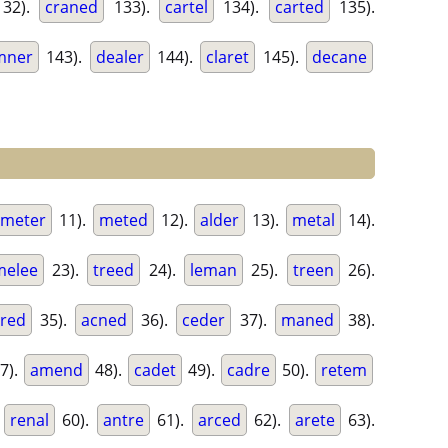
32).
craned
133).
cartel
134).
carted
135).
mner
143).
dealer
144).
claret
145).
decane
meter
11).
meted
12).
alder
13).
metal
14).
melee
23).
treed
24).
leman
25).
treen
26).
red
35).
acned
36).
ceder
37).
maned
38).
7).
amend
48).
cadet
49).
cadre
50).
retem
.
renal
60).
antre
61).
arced
62).
arete
63).