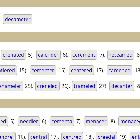
.
decameter
.
crenated
5).
calender
6).
cerement
7).
reteamed
8
tlered
15).
cementer
16).
centered
17).
careened
18
enameler
25).
creneled
26).
trameled
27).
decanter
2
med
5).
needler
6).
cementa
7).
menacer
8).
menace
ndrel
16).
central
17).
centred
18).
creedal
19).
enl