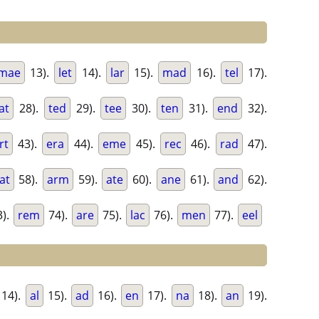
mae
13).
let
14).
lar
15).
mad
16).
tel
17).
lat
28).
ted
29).
tee
30).
ten
31).
end
32).
rt
43).
era
44).
eme
45).
rec
46).
rad
47).
at
58).
arm
59).
ate
60).
ane
61).
and
62).
).
rem
74).
are
75).
lac
76).
men
77).
eel
14).
al
15).
ad
16).
en
17).
na
18).
an
19).