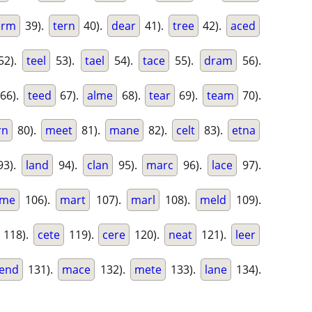
erm
39).
tern
40).
dear
41).
tree
42).
aced
52).
teel
53).
tael
54).
tace
55).
dram
56).
66).
teed
67).
alme
68).
tear
69).
team
70).
rn
80).
meet
81).
mane
82).
celt
83).
etna
3).
land
94).
clan
95).
marc
96).
lace
97).
ame
106).
mart
107).
marl
108).
meld
109).
118).
cete
119).
cere
120).
neat
121).
leer
lend
131).
mace
132).
mete
133).
lane
134).