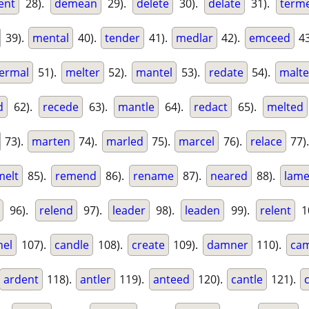
ent
28).
demean
29).
delete
30).
delate
31).
term
39).
mental
40).
tender
41).
medlar
42).
emceed
43
ermal
51).
melter
52).
mantel
53).
redate
54).
malt
d
62).
recede
63).
mantle
64).
redact
65).
melted
73).
marten
74).
marled
75).
marcel
76).
relace
77)
melt
85).
remend
86).
rename
87).
neared
88).
lame
96).
relend
97).
leader
98).
leaden
99).
relent
1
nel
107).
candle
108).
create
109).
damner
110).
cam
ardent
118).
antler
119).
anteed
120).
cantle
121).