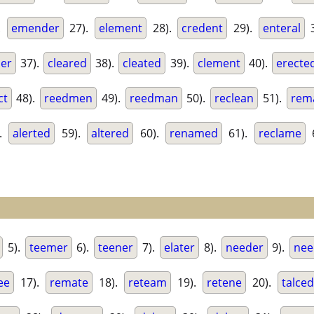
.
emender
27).
element
28).
credent
29).
enteral
3
ner
37).
cleared
38).
cleated
39).
clement
40).
erecte
ct
48).
reedmen
49).
reedman
50).
reclean
51).
rem
).
alerted
59).
altered
60).
renamed
61).
reclame
5).
teemer
6).
teener
7).
elater
8).
needer
9).
nee
ee
17).
remate
18).
reteam
19).
retene
20).
talce