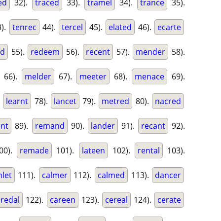
ed
32).
traced
33).
tramel
34).
trance
35).
).
tenrec
44).
tercel
45).
elated
46).
ecarte
ed
55).
redeem
56).
recent
57).
mender
58).
66).
melder
67).
meeter
68).
menace
69).
.
learnt
78).
lancet
79).
metred
80).
nacred
nt
89).
remand
90).
lander
91).
recant
92).
00).
remade
101).
lateen
102).
rental
103).
let
111).
calmer
112).
calmed
113).
dancer
credal
122).
careen
123).
cereal
124).
cerate