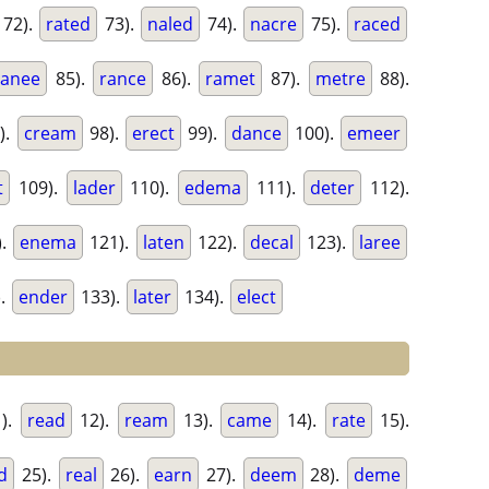
72).
rated
73).
naled
74).
nacre
75).
raced
ranee
85).
rance
86).
ramet
87).
metre
88).
).
cream
98).
erect
99).
dance
100).
emeer
t
109).
lader
110).
edema
111).
deter
112).
).
enema
121).
laten
122).
decal
123).
laree
).
ender
133).
later
134).
elect
).
read
12).
ream
13).
came
14).
rate
15).
d
25).
real
26).
earn
27).
deem
28).
deme