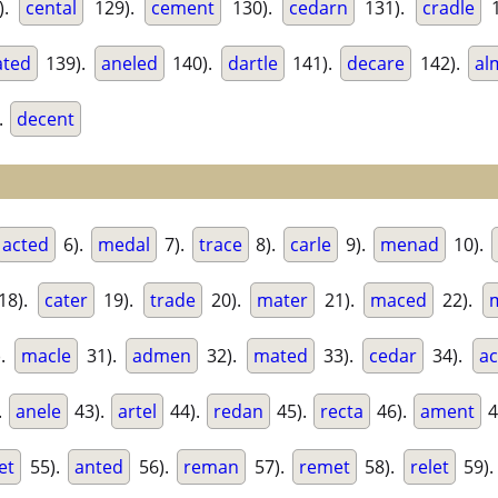
).
cental
129).
cement
130).
cedarn
131).
cradle
1
ated
139).
aneled
140).
dartle
141).
decare
142).
al
.
decent
acted
6).
medal
7).
trace
8).
carle
9).
menad
10).
18).
cater
19).
trade
20).
mater
21).
maced
22).
).
macle
31).
admen
32).
mated
33).
cedar
34).
ac
.
anele
43).
artel
44).
redan
45).
recta
46).
ament
4
et
55).
anted
56).
reman
57).
remet
58).
relet
59)