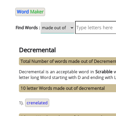
Word
Maker
Find Words :
Decremental
Total Number of words made out of Decrement
Decremental is an acceptable word in
Scrabble
w
letter long Word starting with D and ending with 
10 letter Words made out of decremental
1).
crenelated