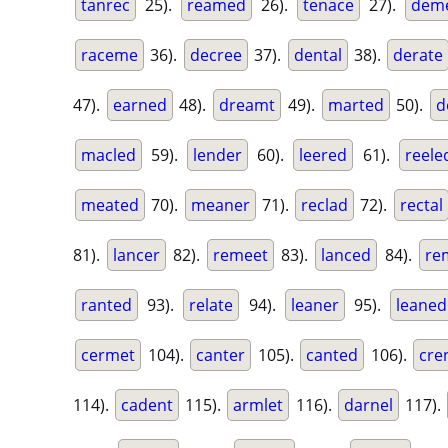
tanrec
25).
reamed
26).
tenace
27).
dem
raceme
36).
decree
37).
dental
38).
derate
47).
earned
48).
dreamt
49).
marted
50).
d
macled
59).
lender
60).
leered
61).
reele
meated
70).
meaner
71).
reclad
72).
rectal
81).
lancer
82).
remeet
83).
lanced
84).
re
ranted
93).
relate
94).
leaner
95).
leaned
cermet
104).
canter
105).
canted
106).
cre
114).
cadent
115).
armlet
116).
darnel
117).