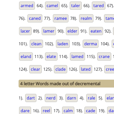
armed
64).
camel
65).
taler
66).
tared
67)
76).
caned
77).
ramee
78).
realm
79).
tam
lacer
89).
lamer
90).
elder
91).
eaten
92).
101).
clean
102).
laden
103).
derma
104).
eland
113).
elate
114).
lamed
115).
crane
1
124).
clear
125).
clade
126).
lated
127).
cree
4 letter Words made out of decremental
1).
dart
2).
nerd
3).
darn
4).
rale
5).
ela
dare
16).
reel
17).
calm
18).
cade
19).
d