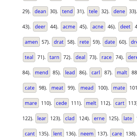
29).
dean
30).
tend
31).
tele
32).
dene
33)
43).
deer
44).
acme
45).
acne
46).
deet
4
amen
57).
drat
58).
rete
59).
date
60).
dr
teal
71).
tarn
72).
deal
73).
race
74).
der
84).
mend
85).
lead
86).
carl
87).
malt
88
cate
98).
meat
99).
mead
100).
mate
101
mare
110).
cede
111).
melt
112).
cart
113
122).
lear
123).
clad
124).
erne
125).
late
cant
135).
lent
136).
neem
137).
care
138)