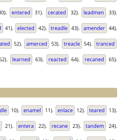
0).
entered
31).
cerated
32).
leadmen
33).
d
41).
elected
42).
treadle
43).
amender
44).
ated
52).
amerced
53).
treacle
54).
tranced
62).
learned
63).
reacted
64).
recaned
65).
dle
10).
enamel
11).
enlace
12).
teared
13).
d
21).
entera
22).
recane
23).
tandem
24).