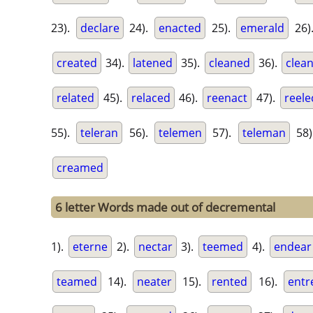
23).
declare
24).
enacted
25).
emerald
26)
created
34).
latened
35).
cleaned
36).
clea
related
45).
relaced
46).
reenact
47).
reele
55).
teleran
56).
telemen
57).
teleman
58
creamed
6 letter Words made out of decremental
1).
eterne
2).
nectar
3).
teemed
4).
endear
teamed
14).
neater
15).
rented
16).
entr