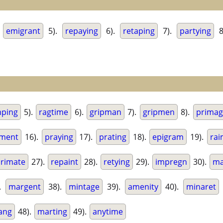
.
emigrant
5).
repaying
6).
retaping
7).
partying
8
ping
5).
ragtime
6).
gripman
7).
gripmen
8).
primag
ment
16).
praying
17).
prating
18).
epigram
19).
rai
rimate
27).
repaint
28).
retying
29).
impregn
30).
ma
.
margent
38).
mintage
39).
amenity
40).
minaret
ang
48).
marting
49).
anytime