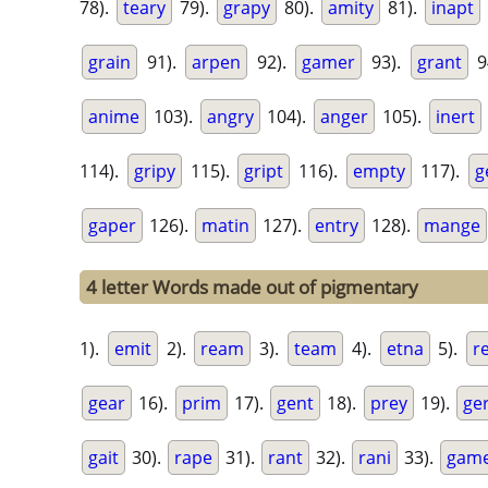
78).
teary
79).
grapy
80).
amity
81).
inapt
grain
91).
arpen
92).
gamer
93).
grant
9
anime
103).
angry
104).
anger
105).
inert
114).
gripy
115).
gript
116).
empty
117).
g
gaper
126).
matin
127).
entry
128).
mange
4 letter Words made out of pigmentary
1).
emit
2).
ream
3).
team
4).
etna
5).
r
gear
16).
prim
17).
gent
18).
prey
19).
ge
gait
30).
rape
31).
rant
32).
rani
33).
gam