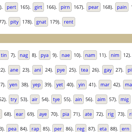
).
pert
165).
girt
166).
pirn
167).
pear
168).
pain
1
77).
pity
178).
gnat
179).
rent
tin
7).
nag
8).
pya
9).
nae
10).
nam
11).
nim
12)
2).
ane
23).
ani
24).
pye
25).
tea
26).
gay
27).
pi
7).
yen
38).
yep
39).
yet
40).
yin
41).
mar
42).
ma
52).
try
53).
air
54).
tye
55).
ain
56).
aim
57).
mig
t
68).
ear
69).
aye
70).
pia
71).
ate
72).
rig
73).
r
3).
pea
84).
rap
85).
per
86).
reg
87).
eta
88).
ern