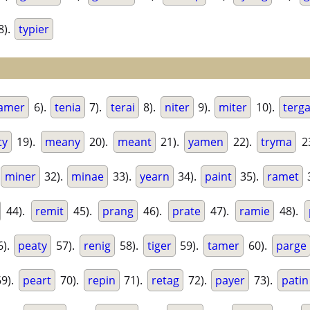
8).
typier
amer
6).
tenia
7).
terai
8).
niter
9).
miter
10).
terg
ty
19).
meany
20).
meant
21).
yamen
22).
tryma
2
miner
32).
minae
33).
yearn
34).
paint
35).
ramet
44).
remit
45).
prang
46).
prate
47).
ramie
48).
6).
peaty
57).
renig
58).
tiger
59).
tamer
60).
parge
9).
peart
70).
repin
71).
retag
72).
payer
73).
patin