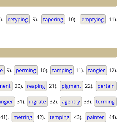
).
retyping
9).
tapering
10).
emptying
11).
e
9).
perming
10).
tamping
11).
tangier
12).
ment
20).
reaping
21).
pigment
22).
pertain
ngier
31).
ingrate
32).
agentry
33).
terming
41).
metring
42).
temping
43).
painter
44).