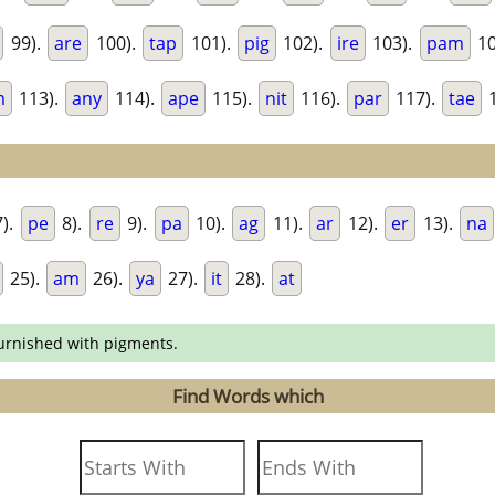
99).
are
100).
tap
101).
pig
102).
ire
103).
pam
10
m
113).
any
114).
ape
115).
nit
116).
par
117).
tae
1
).
pe
8).
re
9).
pa
10).
ag
11).
ar
12).
er
13).
na
25).
am
26).
ya
27).
it
28).
at
furnished with pigments.
Find Words which