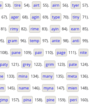
e
53).
tire
54).
airt
55).
airn
56).
tyer
57).
67).
ager
68).
agin
69).
type
70).
tiny
71).
81).
rimy
82).
rime
83).
ayin
84).
earn
85).
5).
gram
96).
temp
97).
ante
98).
anti
99).
108).
pane
109).
pair
110).
page
111).
nite
paty
121).
grey
122).
grim
123).
pate
124).
ne
133).
mina
134).
many
135).
meta
136).
em
145).
name
146).
myna
147).
mien
148).
gimp
157).
pina
158).
pine
159).
peri
160).