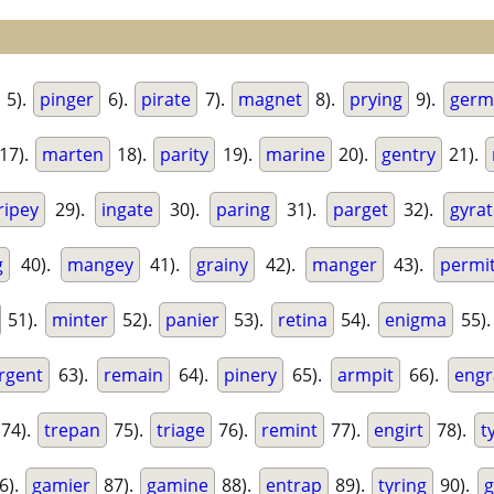
5).
pinger
6).
pirate
7).
magnet
8).
prying
9).
germ
17).
marten
18).
parity
19).
marine
20).
gentry
21).
ripey
29).
ingate
30).
paring
31).
parget
32).
gyra
g
40).
mangey
41).
grainy
42).
manger
43).
permi
51).
minter
52).
panier
53).
retina
54).
enigma
55)
rgent
63).
remain
64).
pinery
65).
armpit
66).
eng
74).
trepan
75).
triage
76).
remint
77).
engirt
78).
t
6).
gamier
87).
gamine
88).
entrap
89).
tyring
90).
g