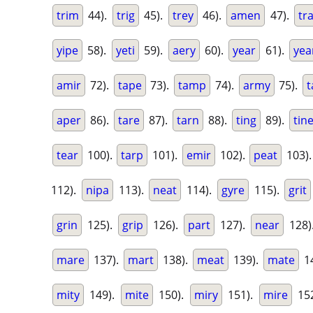
trim
44).
trig
45).
trey
46).
amen
47).
tr
yipe
58).
yeti
59).
aery
60).
year
61).
yea
amir
72).
tape
73).
tamp
74).
army
75).
aper
86).
tare
87).
tarn
88).
ting
89).
tin
tear
100).
tarp
101).
emir
102).
peat
103)
112).
nipa
113).
neat
114).
gyre
115).
grit
grin
125).
grip
126).
part
127).
near
128)
mare
137).
mart
138).
meat
139).
mate
1
mity
149).
mite
150).
miry
151).
mire
15