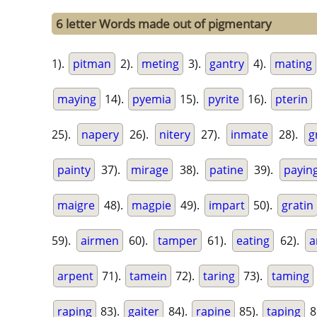
6 letter Words made out of pigmentary
1).
pitman
2).
meting
3).
gantry
4).
mating
maying
14).
pyemia
15).
pyrite
16).
pterin
25).
napery
26).
nitery
27).
inmate
28).
g
painty
37).
mirage
38).
patine
39).
payin
maigre
48).
magpie
49).
impart
50).
gratin
59).
airmen
60).
tamper
61).
eating
62).
a
arpent
71).
tamein
72).
taring
73).
taming
raping
83).
gaiter
84).
rapine
85).
taping
8