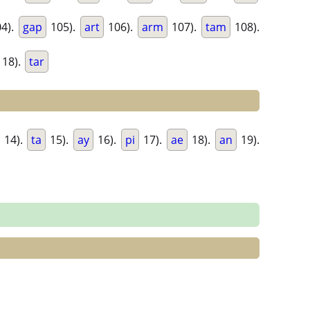
4).
gap
105).
art
106).
arm
107).
tam
108).
18).
tar
14).
ta
15).
ay
16).
pi
17).
ae
18).
an
19).