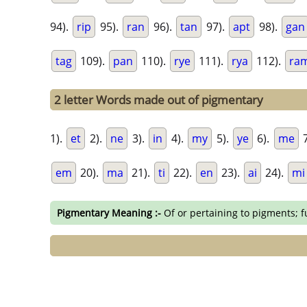
94).
rip
95).
ran
96).
tan
97).
apt
98).
gan
tag
109).
pan
110).
rye
111).
rya
112).
ra
2 letter Words made out of pigmentary
1).
et
2).
ne
3).
in
4).
my
5).
ye
6).
me
7
em
20).
ma
21).
ti
22).
en
23).
ai
24).
mi
Pigmentary Meaning :-
Of or pertaining to pigments; 