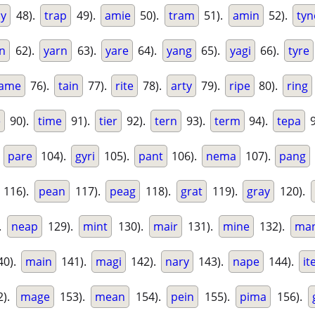
ay
48).
trap
49).
amie
50).
tram
51).
amin
52).
tyn
n
62).
yarn
63).
yare
64).
yang
65).
yagi
66).
tyre
tame
76).
tain
77).
rite
78).
arty
79).
ripe
80).
ring
e
90).
time
91).
tier
92).
tern
93).
term
94).
tepa
9
.
pare
104).
gyri
105).
pant
106).
nema
107).
pang
116).
pean
117).
peag
118).
grat
119).
gray
120).
.
neap
129).
mint
130).
mair
131).
mine
132).
ma
40).
main
141).
magi
142).
nary
143).
nape
144).
it
2).
mage
153).
mean
154).
pein
155).
pima
156).