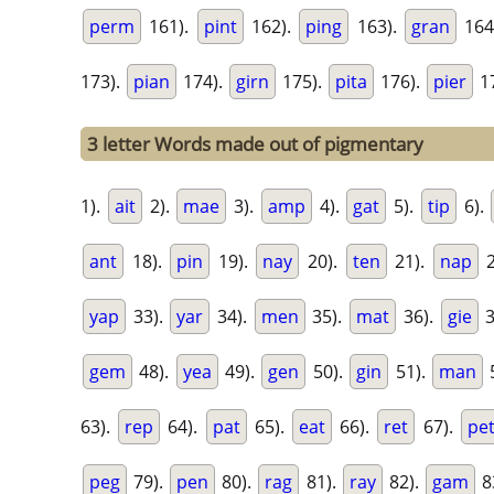
perm
161).
pint
162).
ping
163).
gran
164
173).
pian
174).
girn
175).
pita
176).
pier
1
3 letter Words made out of pigmentary
1).
ait
2).
mae
3).
amp
4).
gat
5).
tip
6).
ant
18).
pin
19).
nay
20).
ten
21).
nap
2
yap
33).
yar
34).
men
35).
mat
36).
gie
3
gem
48).
yea
49).
gen
50).
gin
51).
man
63).
rep
64).
pat
65).
eat
66).
ret
67).
pe
peg
79).
pen
80).
rag
81).
ray
82).
gam
8