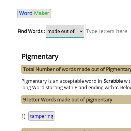
Word
Maker
Find Words :
Pigmentary
Total Number of words made out of Pigmentar
Pigmentary is an acceptable word in
Scrabble
wi
long Word starting with P and ending with Y. Belo
9 letter Words made out of pigmentary
1).
tampering