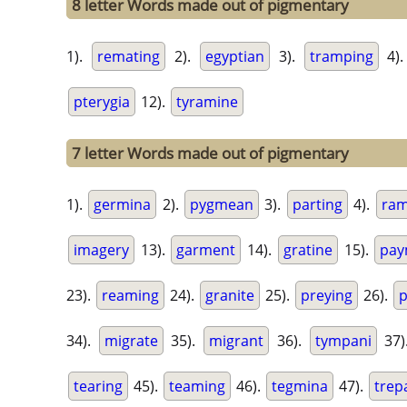
8 letter Words made out of pigmentary
1).
remating
2).
egyptian
3).
tramping
4)
pterygia
12).
tyramine
7 letter Words made out of pigmentary
1).
germina
2).
pygmean
3).
parting
4).
ram
imagery
13).
garment
14).
gratine
15).
pay
23).
reaming
24).
granite
25).
preying
26).
p
34).
migrate
35).
migrant
36).
tympani
37)
tearing
45).
teaming
46).
tegmina
47).
trep