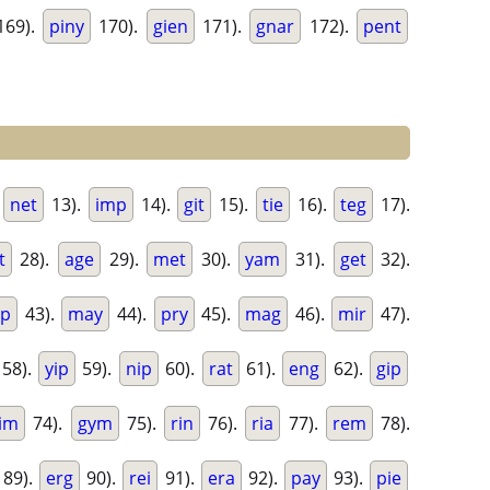
69).
piny
170).
gien
171).
gnar
172).
pent
.
net
13).
imp
14).
git
15).
tie
16).
teg
17).
t
28).
age
29).
met
30).
yam
31).
get
32).
p
43).
may
44).
pry
45).
mag
46).
mir
47).
58).
yip
59).
nip
60).
rat
61).
eng
62).
gip
im
74).
gym
75).
rin
76).
ria
77).
rem
78).
89).
erg
90).
rei
91).
era
92).
pay
93).
pie