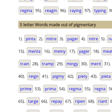
regina
95).
reagin
96).
raying
97).
typing
9
5 letter Words made out of pigmentary
1).
pinta
2).
mitre
3).
pager
4).
nitre
5).
n
15).
menta
16).
meiny
17).
yager
18).
mea
train
28).
tramp
29).
mingy
30).
merit
31).
40).
reign
41).
pigmy
42).
piety
43).
pieta
prime
53).
prima
54).
regma
55).
regna
5
65).
targe
66).
repay
67).
ripen
68).
riant
6