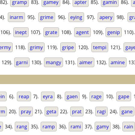
82).
gramp
83).
gamey
84).
apter
85).
gamin
86).
4).
inarm
95).
grime
96).
eying
97).
apery
98).
gr
106).
inept
107).
grate
108).
agent
109).
genip
110)
ermy
118).
grimy
119).
gripe
120).
tempi
121).
gay
129).
garni
130).
mangy
131).
aimer
132).
amine
13
ein
6).
reap
7).
eyra
8).
gaen
9).
rage
10).
gape
1
rm
20).
pray
21).
geta
22).
prat
23).
ragi
24).
gane
e
34).
rang
35).
ramp
36).
rami
37).
gamy
38).
rain