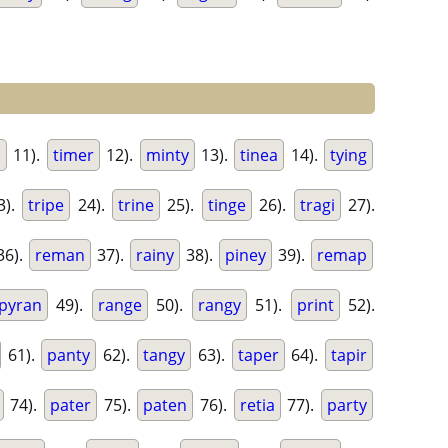
a
11).
timer
12).
minty
13).
tinea
14).
tying
3).
tripe
24).
trine
25).
tinge
26).
tragi
27).
36).
reman
37).
rainy
38).
piney
39).
remap
pyran
49).
range
50).
rangy
51).
print
52).
61).
panty
62).
tangy
63).
taper
64).
tapir
74).
pater
75).
paten
76).
retia
77).
party