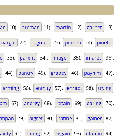
an
10).
preman
11).
martin
12).
garnet
13).
margin
22).
ragmen
23).
pitmen
24).
pineta
te
33).
parent
34).
imager
35).
imaret
36).
t
44).
pantry
45).
grapey
46).
paynim
47).
.
arming
56).
enmity
57).
enrapt
58).
trying
ram
67).
anergy
68).
retain
69).
earing
70).
ympan
79).
aigret
80).
ratine
81).
gainer
82).
aiety
91).
rating
92).
regain
93).
etamin
94).