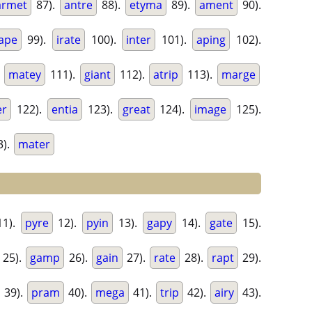
armet
87).
antre
88).
etyma
89).
ament
90).
ape
99).
irate
100).
inter
101).
aping
102).
.
matey
111).
giant
112).
atrip
113).
marge
er
122).
entia
123).
great
124).
image
125).
3).
mater
1).
pyre
12).
pyin
13).
gapy
14).
gate
15).
25).
gamp
26).
gain
27).
rate
28).
rapt
29).
39).
pram
40).
mega
41).
trip
42).
airy
43).