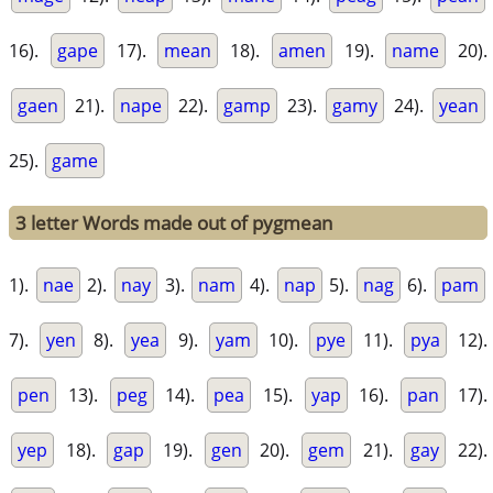
16).
gape
17).
mean
18).
amen
19).
name
20).
gaen
21).
nape
22).
gamp
23).
gamy
24).
yean
25).
game
3 letter Words made out of pygmean
1).
nae
2).
nay
3).
nam
4).
nap
5).
nag
6).
pam
7).
yen
8).
yea
9).
yam
10).
pye
11).
pya
12).
pen
13).
peg
14).
pea
15).
yap
16).
pan
17).
yep
18).
gap
19).
gen
20).
gem
21).
gay
22).