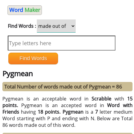
Word
Maker
Find Words :
Pygmean
Total Number of words made out of Pygmean = 86
Pygmean is an acceptable word in
Scrabble
with
15
points.
Pygmean is an accepted word in
Word with
Friends
having
18 points.
Pygmean
is a
7
letter medium
Word starting with P and ending with N. Below are Total
86 words made out of this word.