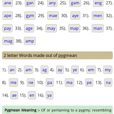
ane
23).
gan
24).
any
25).
gam
26).
eng
27).
ape
28).
gym
29).
mae
30).
aye
31).
men
32).
pay
33).
age
34).
may
35).
map
36).
man
37).
mag
38).
amp
2 letter Words made out of pygmean
1).
an
2).
am
3).
ag
4).
ay
5).
ye
6).
em
7).
my
8).
me
9).
ne
10).
pa
11).
ma
12).
pe
13).
na
14).
ae
15).
en
16).
ya
Pygmean Meaning :-
Of or pertaining to a pygmy; resembling