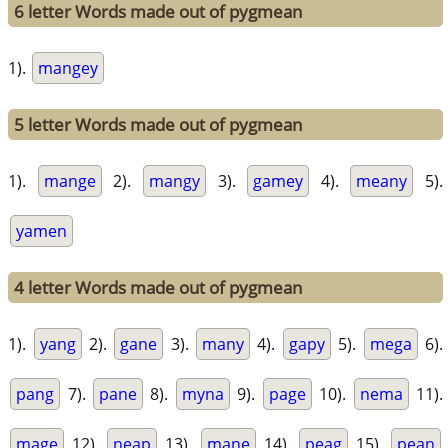
6 letter Words made out of pygmean
1).
mangey
5 letter Words made out of pygmean
1).
mange
2).
mangy
3).
gamey
4).
meany
5).
yamen
4 letter Words made out of pygmean
1).
yang
2).
gane
3).
many
4).
gapy
5).
mega
6).
pang
7).
pane
8).
myna
9).
page
10).
nema
11).
mage
12).
neap
13).
mane
14).
peag
15).
pean