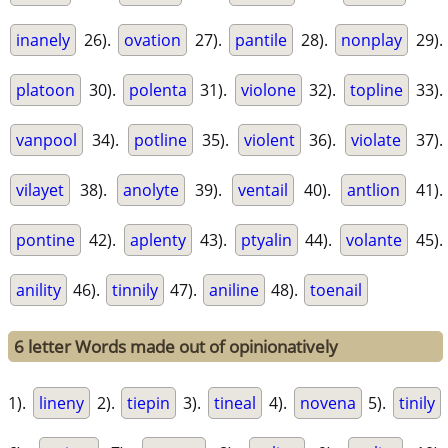
inanely
26).
ovation
27).
pantile
28).
nonplay
29).
platoon
30).
polenta
31).
violone
32).
topline
33).
vanpool
34).
potline
35).
violent
36).
violate
37).
vilayet
38).
anolyte
39).
ventail
40).
antlion
41).
pontine
42).
aplenty
43).
ptyalin
44).
volante
45).
anility
46).
tinnily
47).
aniline
48).
toenail
6 letter Words made out of opinionatively
1).
lineny
2).
tiepin
3).
tineal
4).
novena
5).
tinily