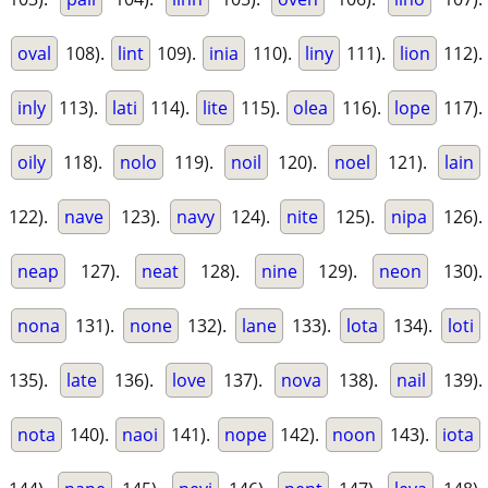
oval
108).
lint
109).
inia
110).
liny
111).
lion
112).
inly
113).
lati
114).
lite
115).
olea
116).
lope
117).
oily
118).
nolo
119).
noil
120).
noel
121).
lain
122).
nave
123).
navy
124).
nite
125).
nipa
126).
neap
127).
neat
128).
nine
129).
neon
130).
nona
131).
none
132).
lane
133).
lota
134).
loti
135).
late
136).
love
137).
nova
138).
nail
139).
nota
140).
naoi
141).
nope
142).
noon
143).
iota