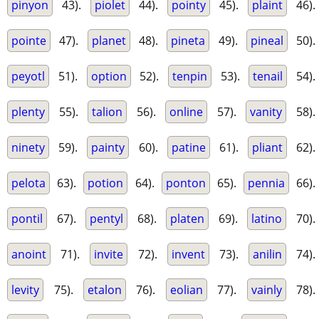
pinyon
43).
piolet
44).
pointy
45).
plaint
46).
pointe
47).
planet
48).
pineta
49).
pineal
50).
peyotl
51).
option
52).
tenpin
53).
tenail
54).
plenty
55).
talion
56).
online
57).
vanity
58).
ninety
59).
painty
60).
patine
61).
pliant
62).
pelota
63).
potion
64).
ponton
65).
pennia
66).
pontil
67).
pentyl
68).
platen
69).
latino
70).
anoint
71).
invite
72).
invent
73).
anilin
74).
levity
75).
etalon
76).
eolian
77).
vainly
78).