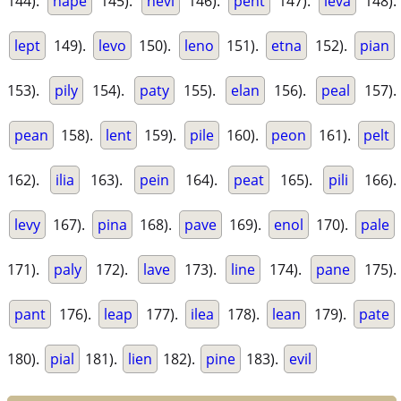
144).
nape
145).
nevi
146).
pent
147).
leva
148).
lept
149).
levo
150).
leno
151).
etna
152).
pian
153).
pily
154).
paty
155).
elan
156).
peal
157).
pean
158).
lent
159).
pile
160).
peon
161).
pelt
162).
ilia
163).
pein
164).
peat
165).
pili
166).
levy
167).
pina
168).
pave
169).
enol
170).
pale
171).
paly
172).
lave
173).
line
174).
pane
175).
pant
176).
leap
177).
ilea
178).
lean
179).
pate
180).
pial
181).
lien
182).
pine
183).
evil