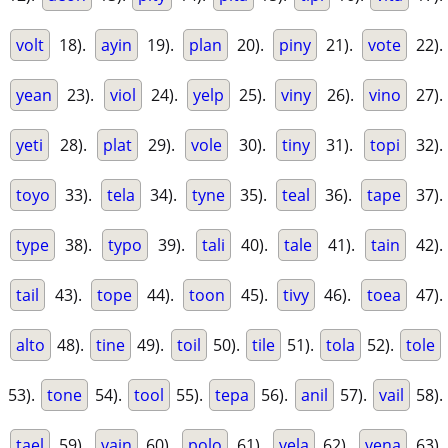
volt
18).
ayin
19).
plan
20).
piny
21).
vote
22).
yean
23).
viol
24).
yelp
25).
viny
26).
vino
27).
yeti
28).
plat
29).
vole
30).
tiny
31).
topi
32).
toyo
33).
tela
34).
tyne
35).
teal
36).
tape
37).
type
38).
typo
39).
tali
40).
tale
41).
tain
42).
tail
43).
tope
44).
toon
45).
tivy
46).
toea
47).
alto
48).
tine
49).
toil
50).
tile
51).
tola
52).
tole
53).
tone
54).
tool
55).
tepa
56).
anil
57).
vail
58).
tael
59).
vain
60).
polo
61).
vela
62).
vena
63).