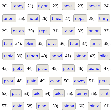
20).
tepoy
21).
nylon
22).
novel
23).
novae
24).
anent
25).
notal
26).
tinea
27).
nopal
28).
tinny
29).
oaten
30).
tepal
31).
talon
32).
onion
33).
telia
34).
olein
35).
olive
36).
teloi
37).
anile
38).
tenia
39).
tenon
40).
nonyl
41).
pinon
42).
pilea
43).
piety
44).
pieta
45).
piton
46).
piano
47).
pivot
48).
plain
49).
avion
50).
envoy
51).
petal
52).
plait
53).
pilei
54).
pilot
55).
pinny
56).
elint
57).
eloin
58).
pinot
59).
pinna
60).
pinta
61).