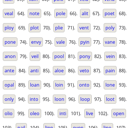
veal
64).
note
65).
pole
66).
alit
67).
poet
68).
ploy
69).
plot
70).
plie
71).
vent
72).
poly
73).
pone
74).
envy
75).
vale
76).
pyin
77).
vane
78).
anon
79).
veil
80).
pool
81).
pony
82).
vein
83).
ante
84).
anti
85).
aloe
86).
veto
87).
pain
88).
opal
89).
loan
90).
loin
91).
onto
92).
lone
93).
only
94).
into
95).
loon
96).
loop
97).
loot
98).
olio
99).
oleo
100).
inti
101).
live
102).
open
103).
pail
104).
linn
105).
oven
106).
lino
107).