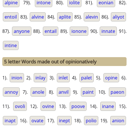
alpine
79).
intone
80).
iolite
81).
eonian
82).
entoil
83).
alvine
84).
aplite
85).
alevin
86).
aliyot
87).
anyone
88).
entail
89).
ionone
90).
innate
91).
intine
5 letter Words made out of opinionatively
1).
inion
2).
inlay
3).
inlet
4).
palet
5).
opine
6).
annoy
7).
anole
8).
anvil
9).
paint
10).
paeon
11).
ovoli
12).
ovine
13).
poove
14).
inane
15).
inapt
16).
ovate
17).
inept
18).
polio
19).
anion