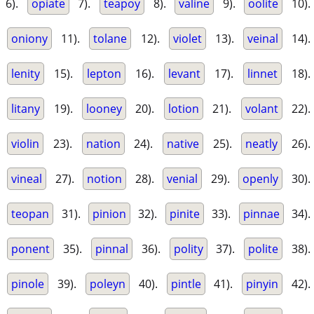
6).
opiate
7).
teapoy
8).
valine
9).
oolite
10).
oniony
11).
tolane
12).
violet
13).
veinal
14).
lenity
15).
lepton
16).
levant
17).
linnet
18).
litany
19).
looney
20).
lotion
21).
volant
22).
violin
23).
nation
24).
native
25).
neatly
26).
vineal
27).
notion
28).
venial
29).
openly
30).
teopan
31).
pinion
32).
pinite
33).
pinnae
34).
ponent
35).
pinnal
36).
polity
37).
polite
38).
pinole
39).
poleyn
40).
pintle
41).
pinyin
42).