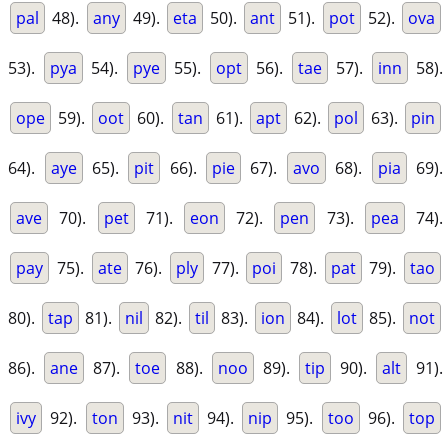
pal
48).
any
49).
eta
50).
ant
51).
pot
52).
ova
53).
pya
54).
pye
55).
opt
56).
tae
57).
inn
58).
ope
59).
oot
60).
tan
61).
apt
62).
pol
63).
pin
64).
aye
65).
pit
66).
pie
67).
avo
68).
pia
69).
ave
70).
pet
71).
eon
72).
pen
73).
pea
74).
pay
75).
ate
76).
ply
77).
poi
78).
pat
79).
tao
80).
tap
81).
nil
82).
til
83).
ion
84).
lot
85).
not
86).
ane
87).
toe
88).
noo
89).
tip
90).
alt
91).
ivy
92).
ton
93).
nit
94).
nip
95).
too
96).
top