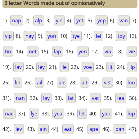
3 letter Words made out of opinionatively
1).
nap
2).
alp
3).
yin
4).
yet
5).
yep
6).
van
7).
yip
8).
nay
9).
yon
10).
tye
11).
lei
12).
toy
13).
tin
14).
net
15).
lap
16).
yen
17).
via
18).
vie
19).
lav
20).
ley
21).
lie
22).
voe
23).
lit
24).
lip
25).
lin
26).
ail
27).
ale
28).
ait
29).
vet
30).
loo
31).
nan
32).
lay
33).
lat
34).
vat
35).
lea
36).
nae
37).
lye
38).
yea
39).
let
40).
yap
41).
lop
42).
lev
43).
ain
44).
eat
45).
ape
46).
pan
47).