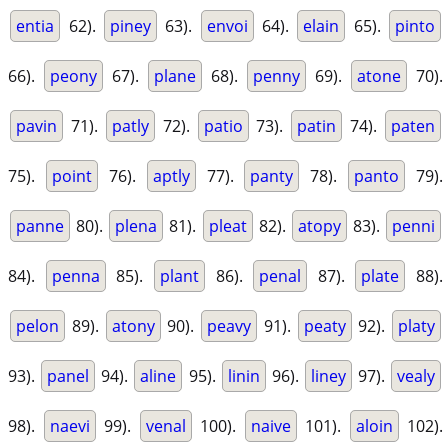
entia
62).
piney
63).
envoi
64).
elain
65).
pinto
66).
peony
67).
plane
68).
penny
69).
atone
70).
pavin
71).
patly
72).
patio
73).
patin
74).
paten
75).
point
76).
aptly
77).
panty
78).
panto
79).
panne
80).
plena
81).
pleat
82).
atopy
83).
penni
84).
penna
85).
plant
86).
penal
87).
plate
88).
pelon
89).
atony
90).
peavy
91).
peaty
92).
platy
93).
panel
94).
aline
95).
linin
96).
liney
97).
vealy
98).
naevi
99).
venal
100).
naive
101).
aloin
102).