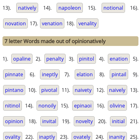
13).
natively
14).
napoleon
15).
notional
16).
novation
17).
venation
18).
venality
7 letter Words made out of opinionatively
1).
opaline
2).
penalty
3).
pinitol
4).
enation
5).
pinnate
6).
ineptly
7).
elation
8).
pintail
9).
pintano
10).
pivotal
11).
naivety
12).
naively
13).
nitinol
14).
nonoily
15).
epinaoi
16).
olivine
17).
opinion
18).
invital
19).
novelty
20).
initial
21).
ovality
22).
inaptly
23).
ovately
24).
inanity
25).