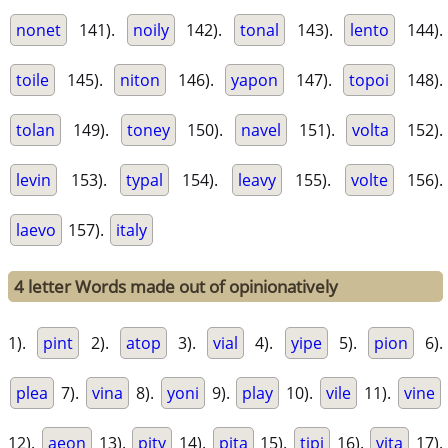
nonet
141).
noily
142).
tonal
143).
lento
144).
toile
145).
niton
146).
yapon
147).
topoi
148).
tolan
149).
toney
150).
navel
151).
volta
152).
levin
153).
typal
154).
leavy
155).
volte
156).
laevo
157).
italy
4 letter Words made out of opinionatively
1).
pint
2).
atop
3).
vial
4).
yipe
5).
pion
6).
plea
7).
vina
8).
yoni
9).
play
10).
vile
11).
vine
12).
aeon
13).
pity
14).
pita
15).
tipi
16).
vita
17).