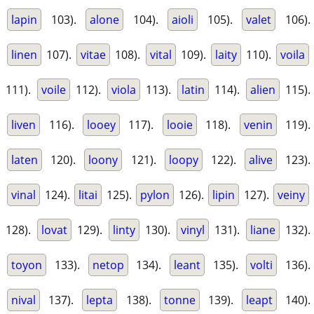
lapin
103).
alone
104).
aioli
105).
valet
106).
linen
107).
vitae
108).
vital
109).
laity
110).
voila
111).
voile
112).
viola
113).
latin
114).
alien
115).
liven
116).
looey
117).
looie
118).
venin
119).
laten
120).
loony
121).
loopy
122).
alive
123).
vinal
124).
litai
125).
pylon
126).
lipin
127).
veiny
128).
lovat
129).
linty
130).
vinyl
131).
liane
132).
toyon
133).
netop
134).
leant
135).
volti
136).
nival
137).
lepta
138).
tonne
139).
leapt
140).