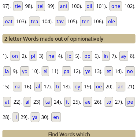
97).
tie
98).
tel
99).
ani
100).
oil
101).
one
102).
oat
103).
tea
104).
tav
105).
ten
106).
ole
2 letter Words made out of opinionatively
1).
on
2).
pi
3).
ne
4).
lo
5).
op
6).
in
7).
ay
8).
la
9).
yo
10).
el
11).
pa
12).
ye
13).
et
14).
no
15).
na
16).
al
17).
ti
18).
oy
19).
oe
20).
an
21).
at
22).
ai
23).
ta
24).
it
25).
ae
26).
to
27).
pe
28).
li
29).
ya
30).
en
Find Words which