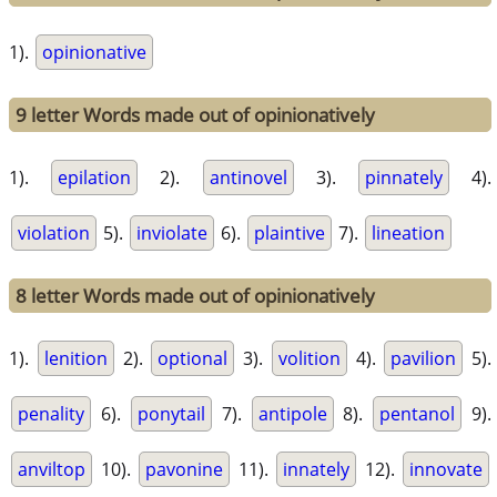
1).
opinionative
9 letter Words made out of opinionatively
1).
epilation
2).
antinovel
3).
pinnately
4).
violation
5).
inviolate
6).
plaintive
7).
lineation
8 letter Words made out of opinionatively
1).
lenition
2).
optional
3).
volition
4).
pavilion
5).
penality
6).
ponytail
7).
antipole
8).
pentanol
9).
anviltop
10).
pavonine
11).
innately
12).
innovate