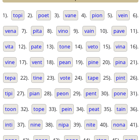
1).
topi
2).
poet
3).
vane
4).
pion
5).
vein
6).
vena
7).
pita
8).
vino
9).
vain
10).
pave
11).
vita
12).
pate
13).
tone
14).
veto
15).
vina
16).
vine
17).
vent
18).
pean
19).
pine
20).
pina
21).
tepa
22).
tine
23).
vote
24).
tape
25).
pint
26).
tipi
27).
pian
28).
peon
29).
pent
30).
pone
31).
toon
32).
tope
33).
pein
34).
peat
35).
tain
36).
inti
37).
nine
38).
nipa
39).
nite
40).
nona
41).