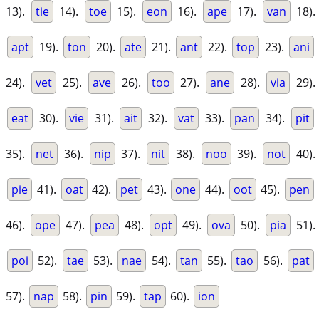
13).
tie
14).
toe
15).
eon
16).
ape
17).
van
18).
apt
19).
ton
20).
ate
21).
ant
22).
top
23).
ani
24).
vet
25).
ave
26).
too
27).
ane
28).
via
29).
eat
30).
vie
31).
ait
32).
vat
33).
pan
34).
pit
35).
net
36).
nip
37).
nit
38).
noo
39).
not
40).
pie
41).
oat
42).
pet
43).
one
44).
oot
45).
pen
46).
ope
47).
pea
48).
opt
49).
ova
50).
pia
51).
poi
52).
tae
53).
nae
54).
tan
55).
tao
56).
pat
57).
nap
58).
pin
59).
tap
60).
ion