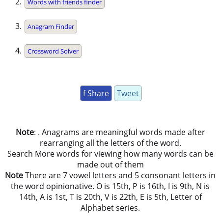
Words with friends finder
Anagram Finder
Crossword Solver
f Share
Tweet
Note
: . Anagrams are meaningful words made after
rearranging all the letters of the word.
Search More words for viewing how many words can be
made out of them
Note
There are 7 vowel letters and 5 consonant letters in
the word opinionative. O is 15th, P is 16th, I is 9th, N is
14th, A is 1st, T is 20th, V is 22th, E is 5th, Letter of
Alphabet series.