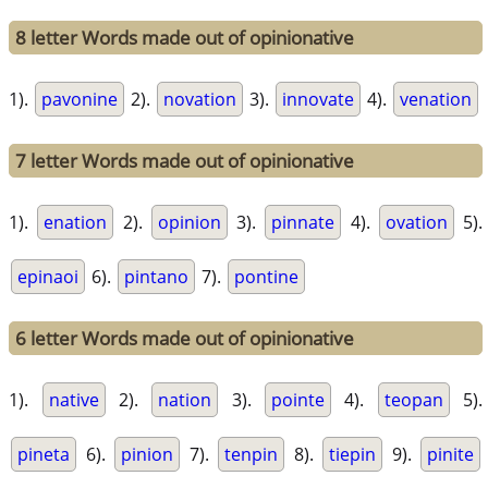
8 letter Words made out of opinionative
1).
pavonine
2).
novation
3).
innovate
4).
venation
7 letter Words made out of opinionative
1).
enation
2).
opinion
3).
pinnate
4).
ovation
5).
epinaoi
6).
pintano
7).
pontine
6 letter Words made out of opinionative
1).
native
2).
nation
3).
pointe
4).
teopan
5).
pineta
6).
pinion
7).
tenpin
8).
tiepin
9).
pinite