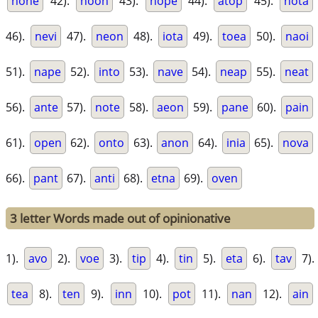
none
42).
noon
43).
nope
44).
atop
45).
nota
46).
nevi
47).
neon
48).
iota
49).
toea
50).
naoi
51).
nape
52).
into
53).
nave
54).
neap
55).
neat
56).
ante
57).
note
58).
aeon
59).
pane
60).
pain
61).
open
62).
onto
63).
anon
64).
inia
65).
nova
66).
pant
67).
anti
68).
etna
69).
oven
3 letter Words made out of opinionative
1).
avo
2).
voe
3).
tip
4).
tin
5).
eta
6).
tav
7).
tea
8).
ten
9).
inn
10).
pot
11).
nan
12).
ain