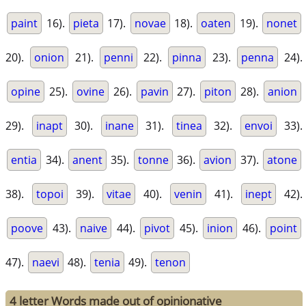
paint
16).
pieta
17).
novae
18).
oaten
19).
nonet
20).
onion
21).
penni
22).
pinna
23).
penna
24).
opine
25).
ovine
26).
pavin
27).
piton
28).
anion
29).
inapt
30).
inane
31).
tinea
32).
envoi
33).
entia
34).
anent
35).
tonne
36).
avion
37).
atone
38).
topoi
39).
vitae
40).
venin
41).
inept
42).
poove
43).
naive
44).
pivot
45).
inion
46).
point
47).
naevi
48).
tenia
49).
tenon
4 letter Words made out of opinionative