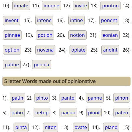
10).
innate
11).
ionone
12).
invite
13).
ponton
14).
invent
15).
intone
16).
intine
17).
ponent
18).
pinnae
19).
potion
20).
notion
21).
eonian
22).
option
23).
novena
24).
opiate
25).
anoint
26).
patine
27).
pennia
5 letter Words made out of opinionative
1).
patin
2).
pinto
3).
panto
4).
panne
5).
pinon
6).
patio
7).
netop
8).
paeon
9).
pinot
10).
paten
11).
pinta
12).
niton
13).
ovate
14).
piano
15).