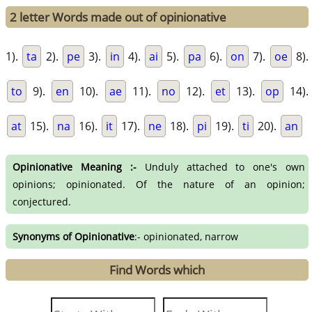
2 letter Words made out of opinionative
1).
ta
2).
pe
3).
in
4).
ai
5).
pa
6).
on
7).
oe
8).
to
9).
en
10).
ae
11).
no
12).
et
13).
op
14).
at
15).
na
16).
it
17).
ne
18).
pi
19).
ti
20).
an
Opinionative Meaning :-
Unduly attached to one's own
opinions; opinionated. Of the nature of an opinion;
conjectured.
Synonyms of Opinionative
:- opinionated, narrow
Find Words which