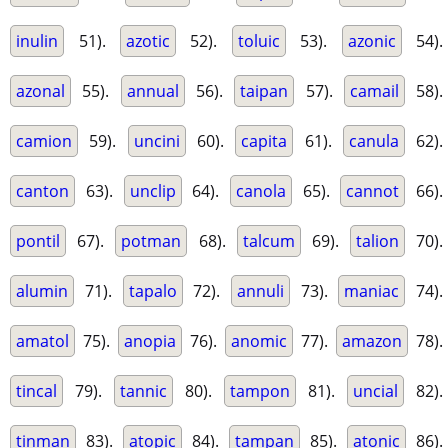
inulin
51).
azotic
52).
toluic
53).
azonic
54).
azonal
55).
annual
56).
taipan
57).
camail
58).
camion
59).
uncini
60).
capita
61).
canula
62).
canton
63).
unclip
64).
canola
65).
cannot
66).
pontil
67).
potman
68).
talcum
69).
talion
70).
alumin
71).
tapalo
72).
annuli
73).
maniac
74).
amatol
75).
anopia
76).
anomic
77).
amazon
78).
tincal
79).
tannic
80).
tampon
81).
uncial
82).
tinman
83).
atopic
84).
tampan
85).
atonic
86).