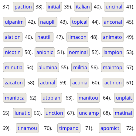
37).
paction
38).
initial
39).
italian
40).
uncinal
41).
ulpanim
42).
nauplii
43).
topical
44).
anconal
45).
alation
46).
nautili
47).
limacon
48).
animato
49).
nicotin
50).
anionic
51).
nominal
52).
lampion
53).
minutia
54).
alumina
55).
militia
56).
maintop
57).
zacaton
58).
actinal
59).
actinia
60).
actinon
61).
manioca
62).
utopian
63).
manitou
64).
unplait
65).
lunatic
66).
unction
67).
unclamp
68).
matinal
69).
tinamou
70).
timpano
71).
apomict
72).