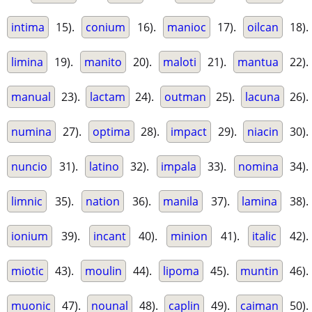
intima
15).
conium
16).
manioc
17).
oilcan
18).
limina
19).
manito
20).
maloti
21).
mantua
22).
manual
23).
lactam
24).
outman
25).
lacuna
26).
numina
27).
optima
28).
impact
29).
niacin
30).
nuncio
31).
latino
32).
impala
33).
nomina
34).
limnic
35).
nation
36).
manila
37).
lamina
38).
ionium
39).
incant
40).
minion
41).
italic
42).
miotic
43).
moulin
44).
lipoma
45).
muntin
46).
muonic
47).
nounal
48).
caplin
49).
caiman
50).