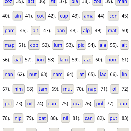
coz
35).
act
36).
zit
37).
pia
38).
zoa
39).
man
40).
ain
41).
cot
42).
cup
43).
ama
44).
con
45).
pam
46).
alt
47).
pan
48).
alp
49).
mat
50).
map
51).
cop
52).
lum
53).
pic
54).
ala
55).
ait
56).
aal
57).
ion
58).
lam
59).
azo
60).
nom
61).
nan
62).
nut
63).
nam
64).
lat
65).
lac
66).
lin
67).
nim
68).
tam
69).
mut
70).
nap
71).
oil
72).
pul
73).
nit
74).
cam
75).
oca
76).
pol
77).
pun
78).
nip
79).
oat
80).
nil
81).
can
82).
put
83).