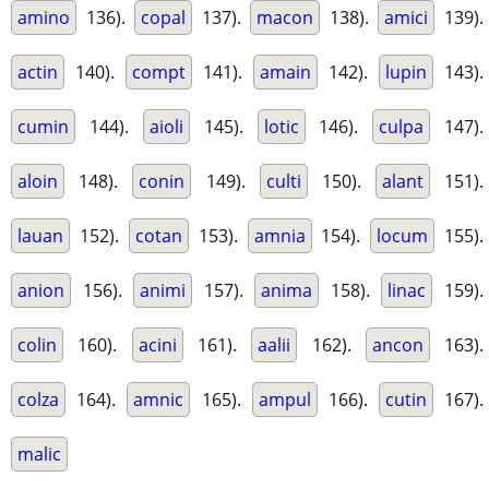
amino
136).
copal
137).
macon
138).
amici
139).
actin
140).
compt
141).
amain
142).
lupin
143).
cumin
144).
aioli
145).
lotic
146).
culpa
147).
aloin
148).
conin
149).
culti
150).
alant
151).
lauan
152).
cotan
153).
amnia
154).
locum
155).
anion
156).
animi
157).
anima
158).
linac
159).
colin
160).
acini
161).
aalii
162).
ancon
163).
colza
164).
amnic
165).
ampul
166).
cutin
167).
malic