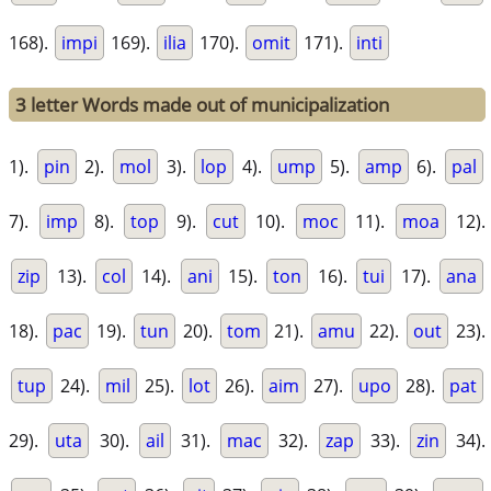
168).
impi
169).
ilia
170).
omit
171).
inti
3 letter Words made out of municipalization
1).
pin
2).
mol
3).
lop
4).
ump
5).
amp
6).
pal
7).
imp
8).
top
9).
cut
10).
moc
11).
moa
12).
zip
13).
col
14).
ani
15).
ton
16).
tui
17).
ana
18).
pac
19).
tun
20).
tom
21).
amu
22).
out
23).
tup
24).
mil
25).
lot
26).
aim
27).
upo
28).
pat
29).
uta
30).
ail
31).
mac
32).
zap
33).
zin
34).