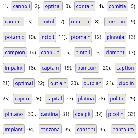
1).
cannoli
2).
optical
3).
contain
4).
comitia
5).
caution
6).
pinitol
7).
opuntia
8).
complin
9).
potamic
10).
incipit
11).
ptomain
12).
pinnula
13).
campion
14).
cannula
15).
pintail
16).
clamant
17).
impaint
18).
captain
19).
panicum
20).
caption
21).
optimal
22).
outlain
23).
outplan
24).
cipolin
25).
capitol
26).
capital
27).
platina
28).
politic
29).
pintano
30).
cantina
31).
coalpit
32).
picolin
33).
implant
34).
canzona
35).
canzoni
36).
pantoum