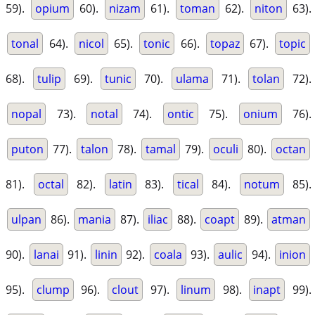
59).
opium
60).
nizam
61).
toman
62).
niton
63).
tonal
64).
nicol
65).
tonic
66).
topaz
67).
topic
68).
tulip
69).
tunic
70).
ulama
71).
tolan
72).
nopal
73).
notal
74).
ontic
75).
onium
76).
puton
77).
talon
78).
tamal
79).
oculi
80).
octan
81).
octal
82).
latin
83).
tical
84).
notum
85).
ulpan
86).
mania
87).
iliac
88).
coapt
89).
atman
90).
lanai
91).
linin
92).
coala
93).
aulic
94).
inion
95).
clump
96).
clout
97).
linum
98).
inapt
99).