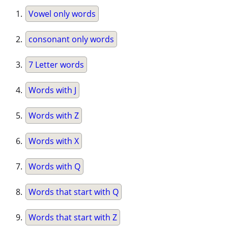
Vowel only words
consonant only words
7 Letter words
Words with J
Words with Z
Words with X
Words with Q
Words that start with Q
Words that start with Z