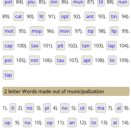
pot
84).
piu
85).
inn
86).
mun
87).
til
88).
nun
89).
cat
90).
lit
91).
opt
92).
ant
93).
tin
94).
mot
95).
mop
96).
mon
97).
tip
98).
lip
99).
cap
100).
tao
101).
pit
102).
tan
103).
lap
104).
poi
105).
not
106).
tau
107).
apt
108).
tic
109).
tap
2 letter Words made out of municipalization
1).
ti
2).
no
3).
pi
4).
nu
5).
ut
6).
ma
7).
ai
8).
up
9).
na
10).
op
11).
an
12).
to
13).
at
14).