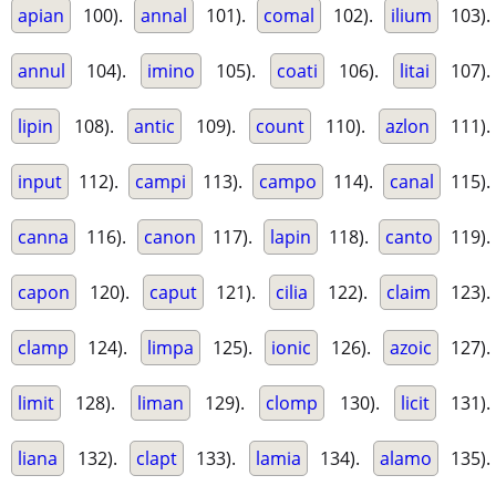
apian
100).
annal
101).
comal
102).
ilium
103).
annul
104).
imino
105).
coati
106).
litai
107).
lipin
108).
antic
109).
count
110).
azlon
111).
input
112).
campi
113).
campo
114).
canal
115).
canna
116).
canon
117).
lapin
118).
canto
119).
capon
120).
caput
121).
cilia
122).
claim
123).
clamp
124).
limpa
125).
ionic
126).
azoic
127).
limit
128).
liman
129).
clomp
130).
licit
131).
liana
132).
clapt
133).
lamia
134).
alamo
135).