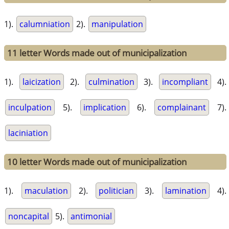
1).
calumniation
2).
manipulation
11 letter Words made out of municipalization
1).
laicization
2).
culmination
3).
incompliant
4).
inculpation
5).
implication
6).
complainant
7).
laciniation
10 letter Words made out of municipalization
1).
maculation
2).
politician
3).
lamination
4).
noncapital
5).
antimonial