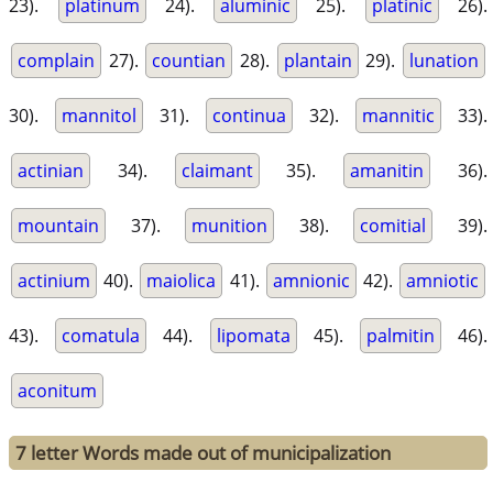
23).
platinum
24).
aluminic
25).
platinic
26).
complain
27).
countian
28).
plantain
29).
lunation
30).
mannitol
31).
continua
32).
mannitic
33).
actinian
34).
claimant
35).
amanitin
36).
mountain
37).
munition
38).
comitial
39).
actinium
40).
maiolica
41).
amnionic
42).
amniotic
43).
comatula
44).
lipomata
45).
palmitin
46).
aconitum
7 letter Words made out of municipalization