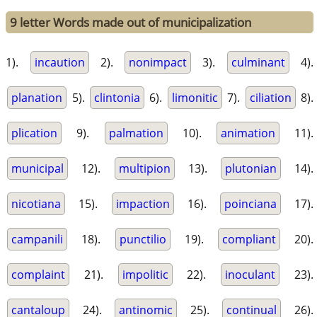
9 letter Words made out of municipalization
1).
incaution
2).
nonimpact
3).
culminant
4).
planation
5).
clintonia
6).
limonitic
7).
ciliation
8).
plication
9).
palmation
10).
animation
11).
municipal
12).
multipion
13).
plutonian
14).
nicotiana
15).
impaction
16).
poinciana
17).
campanili
18).
punctilio
19).
compliant
20).
complaint
21).
impolitic
22).
inoculant
23).
cantaloup
24).
antinomic
25).
continual
26).