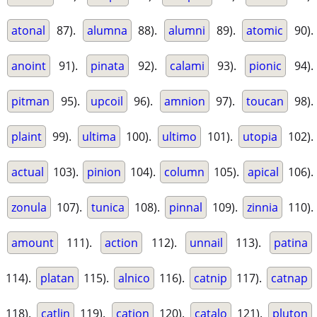
atonal
87).
alumna
88).
alumni
89).
atomic
90).
anoint
91).
pinata
92).
calami
93).
pionic
94).
pitman
95).
upcoil
96).
amnion
97).
toucan
98).
plaint
99).
ultima
100).
ultimo
101).
utopia
102).
actual
103).
pinion
104).
column
105).
apical
106).
zonula
107).
tunica
108).
pinnal
109).
zinnia
110).
amount
111).
action
112).
unnail
113).
patina
114).
platan
115).
alnico
116).
catnip
117).
catnap
118).
catlin
119).
cation
120).
catalo
121).
pluton