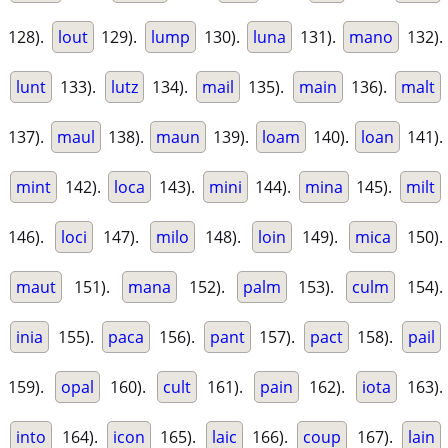
128).
lout
129).
lump
130).
luna
131).
mano
132).
lunt
133).
lutz
134).
mail
135).
main
136).
malt
137).
maul
138).
maun
139).
loam
140).
loan
141).
mint
142).
loca
143).
mini
144).
mina
145).
milt
146).
loci
147).
milo
148).
loin
149).
mica
150).
maut
151).
mana
152).
palm
153).
culm
154).
inia
155).
paca
156).
pant
157).
pact
158).
pail
159).
opal
160).
cult
161).
pain
162).
iota
163).
into
164).
icon
165).
laic
166).
coup
167).
lain