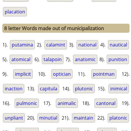
placation
8 letter Words made out of municipalization
1).
putamina
2).
calamint
3).
national
4).
nautical
5).
atomical
6).
talapoin
7).
anatomic
8).
punition
9).
implicit
10).
optician
11).
pointman
12).
inaction
13).
capitula
14).
plutonic
15).
inimical
16).
pulmonic
17).
animalic
18).
cantonal
19).
unpliant
20).
minutial
21).
maintain
22).
platonic