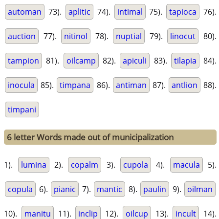
automan
73).
aplitic
74).
intimal
75).
tapioca
76).
auction
77).
nitinol
78).
nuptial
79).
linocut
80).
tampion
81).
oilcamp
82).
apiculi
83).
tilapia
84).
inocula
85).
timpana
86).
antiman
87).
antlion
88).
timpani
6 letter Words made out of municipalization
1).
lumina
2).
copalm
3).
cupola
4).
macula
5).
copula
6).
pianic
7).
mantic
8).
paulin
9).
oilman
10).
manitu
11).
inclip
12).
oilcup
13).
incult
14).