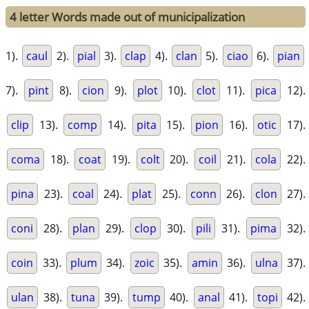
4 letter Words made out of municipalization
1).
caul
2).
pial
3).
clap
4).
clan
5).
ciao
6).
pian
7).
pint
8).
cion
9).
plot
10).
clot
11).
pica
12).
clip
13).
comp
14).
pita
15).
pion
16).
otic
17).
coma
18).
coat
19).
colt
20).
coil
21).
cola
22).
pina
23).
coal
24).
plat
25).
conn
26).
clon
27).
coni
28).
plan
29).
clop
30).
pili
31).
pima
32).
coin
33).
plum
34).
zoic
35).
amin
36).
ulna
37).
ulan
38).
tuna
39).
tump
40).
anal
41).
topi
42).