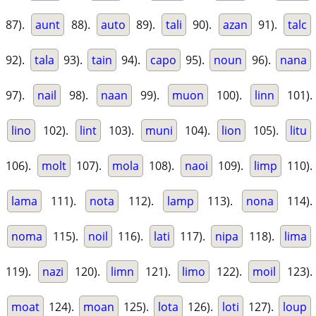
87).
aunt
88).
auto
89).
tali
90).
azan
91).
talc
92).
tala
93).
tain
94).
capo
95).
noun
96).
nana
97).
nail
98).
naan
99).
muon
100).
linn
101).
lino
102).
lint
103).
muni
104).
lion
105).
litu
106).
molt
107).
mola
108).
naoi
109).
limp
110).
lama
111).
nota
112).
lamp
113).
nona
114).
noma
115).
noil
116).
lati
117).
nipa
118).
lima
119).
nazi
120).
limn
121).
limo
122).
moil
123).
moat
124).
moan
125).
lota
126).
loti
127).
loup