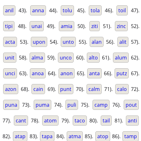
anil
43).
anna
44).
tolu
45).
tola
46).
toil
47).
tipi
48).
unai
49).
amia
50).
ziti
51).
zinc
52).
acta
53).
upon
54).
unto
55).
alan
56).
alit
57).
unit
58).
alma
59).
unco
60).
alto
61).
alum
62).
unci
63).
anoa
64).
anon
65).
anta
66).
putz
67).
azon
68).
cain
69).
punt
70).
calm
71).
calo
72).
puna
73).
puma
74).
puli
75).
camp
76).
pout
77).
cant
78).
atom
79).
taco
80).
tail
81).
anti
82).
atap
83).
tapa
84).
atma
85).
atop
86).
tamp