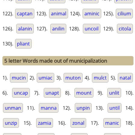
122).
captan
123).
animal
124).
aminic
125).
cilium
126).
alanin
127).
anilin
128).
uncoil
129).
citola
130).
pliant
5 letter Words made out of municipalization
1).
mucin
2).
umiac
3).
muton
4).
mulct
5).
natal
6).
uncap
7).
unapt
8).
mount
9).
unlit
10).
unman
11).
manna
12).
unpin
13).
until
14).
unzip
15).
zamia
16).
zonal
17).
manic
18).