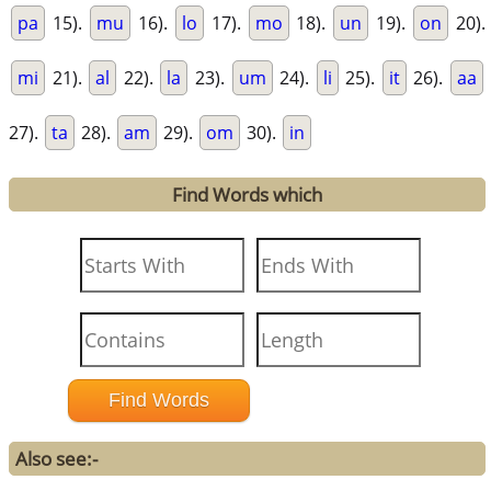
pa
15).
mu
16).
lo
17).
mo
18).
un
19).
on
20).
mi
21).
al
22).
la
23).
um
24).
li
25).
it
26).
aa
27).
ta
28).
am
29).
om
30).
in
Find Words which
Also see:-