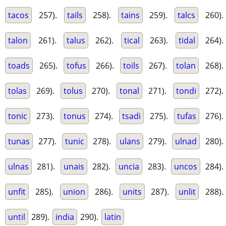
tacos
257).
tails
258).
tains
259).
talcs
260).
talon
261).
talus
262).
tical
263).
tidal
264).
toads
265).
tofus
266).
toils
267).
tolan
268).
tolas
269).
tolus
270).
tonal
271).
tondi
272).
tonic
273).
tonus
274).
tsadi
275).
tufas
276).
tunas
277).
tunic
278).
ulans
279).
ulnad
280).
ulnas
281).
unais
282).
uncia
283).
uncos
284).
unfit
285).
union
286).
units
287).
unlit
288).
until
289).
india
290).
latin