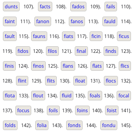
dunts
107).
facts
108).
fados
109).
fails
110).
faint
111).
fanon
112).
fanos
113).
fauld
114).
fault
115).
fauns
116).
fiats
117).
ficin
118).
ficus
119).
fidos
120).
filos
121).
final
122).
finds
123).
finis
124).
finos
125).
flans
126).
flats
127).
flics
128).
flint
129).
flits
130).
float
131).
flocs
132).
flota
133).
flout
134).
fluid
135).
foals
136).
focal
137).
focus
138).
foils
139).
foins
140).
foist
141).
folds
142).
folia
143).
fonds
144).
fondu
145).