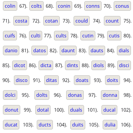
colin
67).
colts
68).
conin
69).
conns
70).
conus
71).
costa
72).
cotan
73).
could
74).
count
75).
cuifs
76).
culti
77).
cults
78).
cutin
79).
cutis
80).
danio
81).
datos
82).
daunt
83).
dauts
84).
dials
85).
dicot
86).
dicta
87).
dints
88).
diols
89).
disci
90).
disco
91).
ditas
92).
doats
93).
doits
94).
dolci
95).
dolts
96).
donas
97).
donna
98).
donut
99).
dotal
100).
duals
101).
ducal
102).
ducat
103).
ducts
104).
duits
105).
dulia
106).