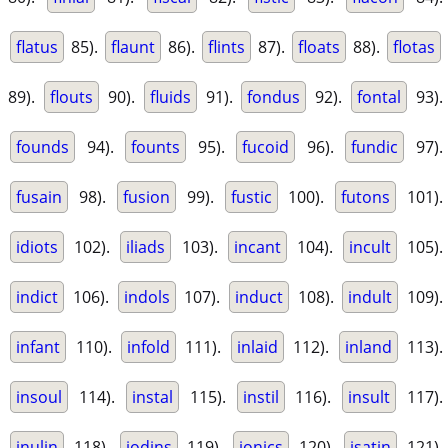
flatus
85).
flaunt
86).
flints
87).
floats
88).
flotas
89).
flouts
90).
fluids
91).
fondus
92).
fontal
93).
founds
94).
founts
95).
fucoid
96).
fundic
97).
fusain
98).
fusion
99).
fustic
100).
futons
101).
idiots
102).
iliads
103).
incant
104).
incult
105).
indict
106).
indols
107).
induct
108).
indult
109).
infant
110).
infold
111).
inlaid
112).
inland
113).
insoul
114).
instal
115).
instil
116).
insult
117).
inulin
118).
iodins
119).
ionics
120).
isatin
121).