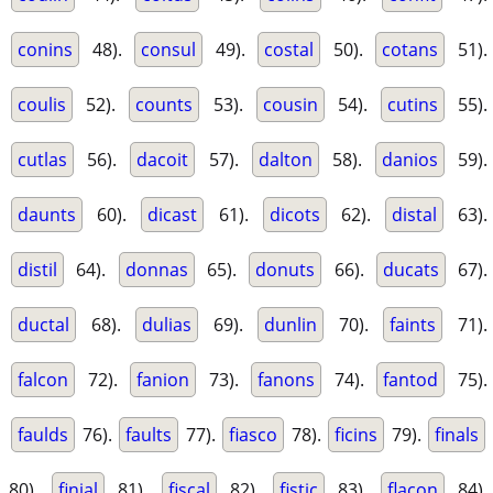
conins
48).
consul
49).
costal
50).
cotans
51).
coulis
52).
counts
53).
cousin
54).
cutins
55).
cutlas
56).
dacoit
57).
dalton
58).
danios
59).
daunts
60).
dicast
61).
dicots
62).
distal
63).
distil
64).
donnas
65).
donuts
66).
ducats
67).
ductal
68).
dulias
69).
dunlin
70).
faints
71).
falcon
72).
fanion
73).
fanons
74).
fantod
75).
faulds
76).
faults
77).
fiasco
78).
ficins
79).
finals
80).
finial
81).
fiscal
82).
fistic
83).
flacon
84).