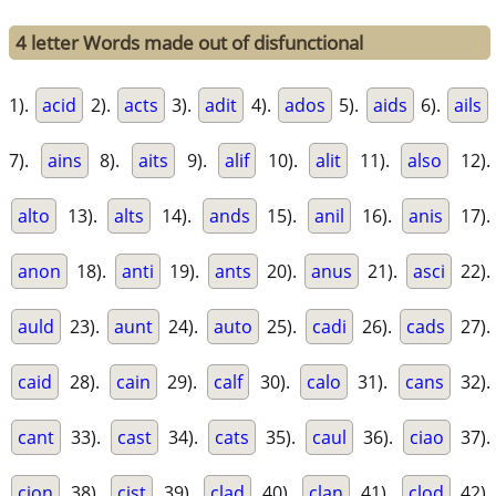
4 letter Words made out of disfunctional
1).
acid
2).
acts
3).
adit
4).
ados
5).
aids
6).
ails
7).
ains
8).
aits
9).
alif
10).
alit
11).
also
12).
alto
13).
alts
14).
ands
15).
anil
16).
anis
17).
anon
18).
anti
19).
ants
20).
anus
21).
asci
22).
auld
23).
aunt
24).
auto
25).
cadi
26).
cads
27).
caid
28).
cain
29).
calf
30).
calo
31).
cans
32).
cant
33).
cast
34).
cats
35).
caul
36).
ciao
37).
cion
38).
cist
39).
clad
40).
clan
41).
clod
42).