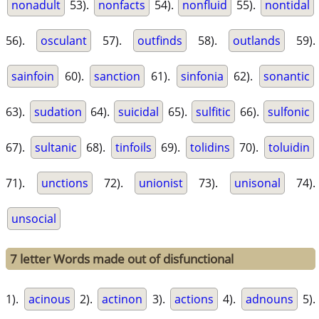
nonadult
53).
nonfacts
54).
nonfluid
55).
nontidal
56).
osculant
57).
outfinds
58).
outlands
59).
sainfoin
60).
sanction
61).
sinfonia
62).
sonantic
63).
sudation
64).
suicidal
65).
sulfitic
66).
sulfonic
67).
sultanic
68).
tinfoils
69).
tolidins
70).
toluidin
71).
unctions
72).
unionist
73).
unisonal
74).
unsocial
7 letter Words made out of disfunctional
1).
acinous
2).
actinon
3).
actions
4).
adnouns
5).