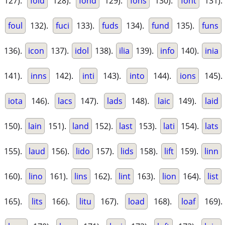
127).
fold
128).
fond
129).
fons
130).
font
131).
foul
132).
fuci
133).
fuds
134).
fund
135).
funs
136).
icon
137).
idol
138).
ilia
139).
info
140).
inia
141).
inns
142).
inti
143).
into
144).
ions
145).
iota
146).
lacs
147).
lads
148).
laic
149).
laid
150).
lain
151).
land
152).
last
153).
lati
154).
lats
155).
laud
156).
lido
157).
lids
158).
lift
159).
linn
160).
lino
161).
lins
162).
lint
163).
lion
164).
list
165).
lits
166).
litu
167).
load
168).
loaf
169).