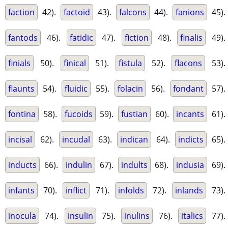
faction
42).
factoid
43).
falcons
44).
fanions
45).
fantods
46).
fatidic
47).
fiction
48).
finalis
49).
finials
50).
finical
51).
fistula
52).
flacons
53).
flaunts
54).
fluidic
55).
folacin
56).
fondant
57).
fontina
58).
fucoids
59).
fustian
60).
incants
61).
incisal
62).
incudal
63).
indican
64).
indicts
65).
inducts
66).
indulin
67).
indults
68).
indusia
69).
infants
70).
inflict
71).
infolds
72).
inlands
73).
inocula
74).
insulin
75).
inulins
76).
italics
77).