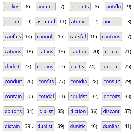
anilins
6).
anionic
7).
anoints
8).
antiflu
9).
antlion
10).
astound
11).
atonics
12).
auction
13).
canfuls
14).
cannoli
15).
cansful
16).
cantons
17).
cations
18).
catlins
19).
caution
20).
citolas
21).
cladist
22).
codlins
23).
colitis
24).
conatus
25).
conduit
26).
confits
27).
conidia
28).
consult
29).
contain
30).
cotidal
31).
couldst
32).
dacoits
33).
daltons
34).
dialist
35).
diction
36).
discant
37).
distain
38).
dualist
39).
dunitic
40).
dunlins
41).