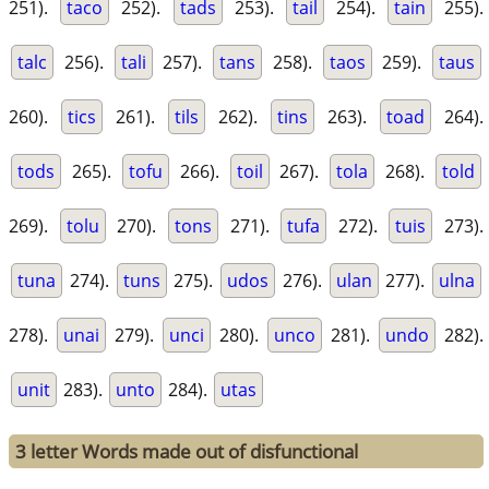
251).
taco
252).
tads
253).
tail
254).
tain
255).
talc
256).
tali
257).
tans
258).
taos
259).
taus
260).
tics
261).
tils
262).
tins
263).
toad
264).
tods
265).
tofu
266).
toil
267).
tola
268).
told
269).
tolu
270).
tons
271).
tufa
272).
tuis
273).
tuna
274).
tuns
275).
udos
276).
ulan
277).
ulna
278).
unai
279).
unci
280).
unco
281).
undo
282).
unit
283).
unto
284).
utas
3 letter Words made out of disfunctional