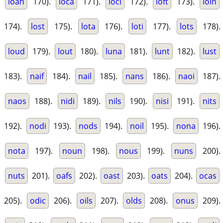
loan
170).
loca
171).
loci
172).
loft
173).
loin
174).
lost
175).
lota
176).
loti
177).
lots
178).
loud
179).
lout
180).
luna
181).
lunt
182).
lust
183).
naif
184).
nail
185).
nans
186).
naoi
187).
naos
188).
nidi
189).
nils
190).
nisi
191).
nits
192).
nodi
193).
nods
194).
noil
195).
nona
196).
nota
197).
noun
198).
nous
199).
nuns
200).
nuts
201).
oafs
202).
oast
203).
oats
204).
ocas
205).
odic
206).
oils
207).
olds
208).
onus
209).