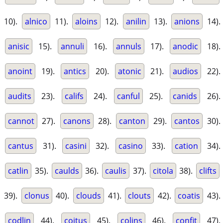
10).
alnico
11).
aloins
12).
anilin
13).
anions
14).
anisic
15).
annuli
16).
annuls
17).
anodic
18).
anoint
19).
antics
20).
atonic
21).
audios
22).
audits
23).
califs
24).
canful
25).
canids
26).
cannot
27).
canons
28).
canton
29).
cantos
30).
cantus
31).
casini
32).
casino
33).
cation
34).
catlin
35).
caulds
36).
caulis
37).
citola
38).
clifts
39).
clonus
40).
clouds
41).
clouts
42).
coatis
43).
codlin
44).
coitus
45).
colins
46).
confit
47).