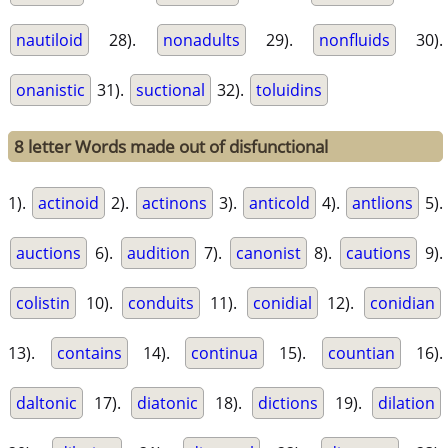
nautiloid
28).
nonadults
29).
nonfluids
30).
onanistic
31).
suctional
32).
toluidins
8 letter Words made out of disfunctional
1).
actinoid
2).
actinons
3).
anticold
4).
antlions
5).
auctions
6).
audition
7).
canonist
8).
cautions
9).
colistin
10).
conduits
11).
conidial
12).
conidian
13).
contains
14).
continua
15).
countian
16).
daltonic
17).
diatonic
18).
dictions
19).
dilation