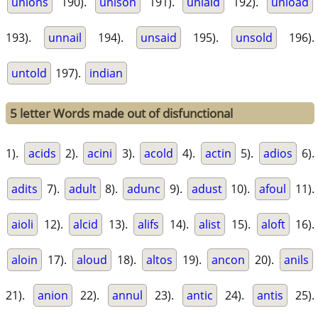
unions
190).
unison
191).
unlaid
192).
unload
193).
unnail
194).
unsaid
195).
unsold
196).
untold
197).
indian
5 letter Words made out of disfunctional
1).
acids
2).
acini
3).
acold
4).
actin
5).
adios
6).
adits
7).
adult
8).
adunc
9).
adust
10).
afoul
11).
aioli
12).
alcid
13).
alifs
14).
alist
15).
aloft
16).
aloin
17).
aloud
18).
altos
19).
ancon
20).
anils
21).
anion
22).
annul
23).
antic
24).
antis
25).