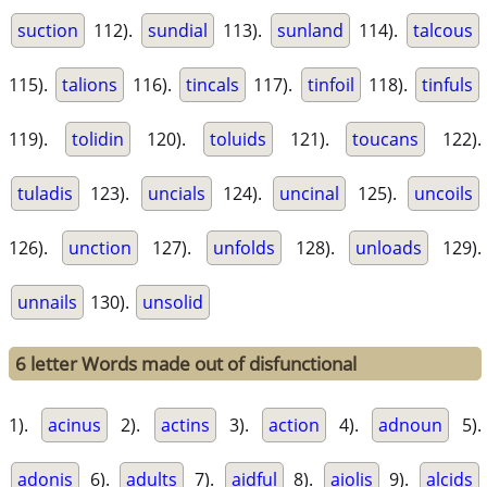
suction
112).
sundial
113).
sunland
114).
talcous
115).
talions
116).
tincals
117).
tinfoil
118).
tinfuls
119).
tolidin
120).
toluids
121).
toucans
122).
tuladis
123).
uncials
124).
uncinal
125).
uncoils
126).
unction
127).
unfolds
128).
unloads
129).
unnails
130).
unsolid
6 letter Words made out of disfunctional
1).
acinus
2).
actins
3).
action
4).
adnoun
5).
adonis
6).
adults
7).
aidful
8).
aiolis
9).
alcids