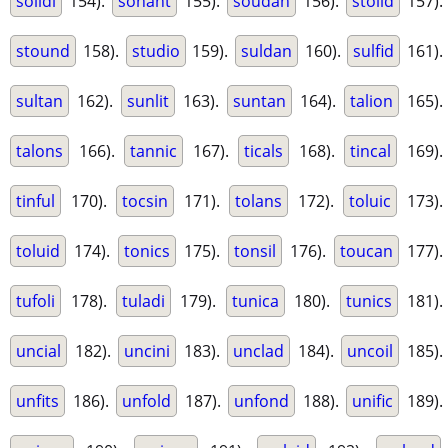
solidi
154).
sonant
155).
soudan
156).
stolid
157).
stound
158).
studio
159).
suldan
160).
sulfid
161).
sultan
162).
sunlit
163).
suntan
164).
talion
165).
talons
166).
tannic
167).
ticals
168).
tincal
169).
tinful
170).
tocsin
171).
tolans
172).
toluic
173).
toluid
174).
tonics
175).
tonsil
176).
toucan
177).
tufoli
178).
tuladi
179).
tunica
180).
tunics
181).
uncial
182).
uncini
183).
unclad
184).
uncoil
185).
unfits
186).
unfold
187).
unfond
188).
unific
189).