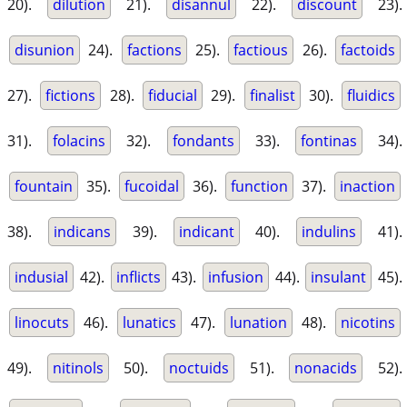
20).
dilution
21).
disannul
22).
discount
23).
disunion
24).
factions
25).
factious
26).
factoids
27).
fictions
28).
fiducial
29).
finalist
30).
fluidics
31).
folacins
32).
fondants
33).
fontinas
34).
fountain
35).
fucoidal
36).
function
37).
inaction
38).
indicans
39).
indicant
40).
indulins
41).
indusial
42).
inflicts
43).
infusion
44).
insulant
45).
linocuts
46).
lunatics
47).
lunation
48).
nicotins
49).
nitinols
50).
noctuids
51).
nonacids
52).