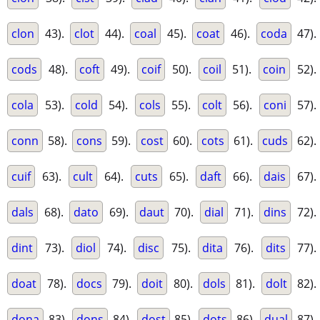
clon
43).
clot
44).
coal
45).
coat
46).
coda
47).
cods
48).
coft
49).
coif
50).
coil
51).
coin
52).
cola
53).
cold
54).
cols
55).
colt
56).
coni
57).
conn
58).
cons
59).
cost
60).
cots
61).
cuds
62).
cuif
63).
cult
64).
cuts
65).
daft
66).
dais
67).
dals
68).
dato
69).
daut
70).
dial
71).
dins
72).
dint
73).
diol
74).
disc
75).
dita
76).
dits
77).
doat
78).
docs
79).
doit
80).
dols
81).
dolt
82).
dona
83).
dons
84).
dost
85).
dots
86).
dual
87).