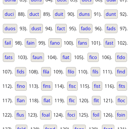
duci
88).
duct
89).
duit
90).
duns
91).
dunt
92).
duos
93).
dust
94).
fact
95).
fado
96).
fads
97).
fail
98).
fain
99).
fano
100).
fans
101).
fast
102).
fats
103).
faun
104).
fiat
105).
fico
106).
fido
107).
fids
108).
fila
109).
filo
110).
fils
111).
find
112).
fino
113).
fins
114).
fisc
115).
fist
116).
fits
117).
flan
118).
flat
119).
flic
120).
flit
121).
floc
122).
flus
123).
foal
124).
foci
125).
foil
126).
foin