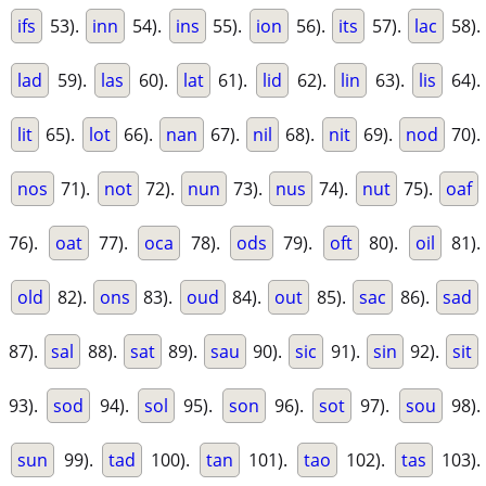
ifs
53).
inn
54).
ins
55).
ion
56).
its
57).
lac
58).
lad
59).
las
60).
lat
61).
lid
62).
lin
63).
lis
64).
lit
65).
lot
66).
nan
67).
nil
68).
nit
69).
nod
70).
nos
71).
not
72).
nun
73).
nus
74).
nut
75).
oaf
76).
oat
77).
oca
78).
ods
79).
oft
80).
oil
81).
old
82).
ons
83).
oud
84).
out
85).
sac
86).
sad
87).
sal
88).
sat
89).
sau
90).
sic
91).
sin
92).
sit
93).
sod
94).
sol
95).
son
96).
sot
97).
sou
98).
sun
99).
tad
100).
tan
101).
tao
102).
tas
103).