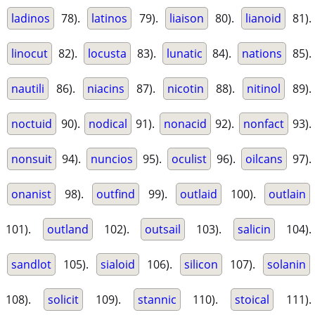
ladinos
78).
latinos
79).
liaison
80).
lianoid
81).
linocut
82).
locusta
83).
lunatic
84).
nations
85).
nautili
86).
niacins
87).
nicotin
88).
nitinol
89).
noctuid
90).
nodical
91).
nonacid
92).
nonfact
93).
nonsuit
94).
nuncios
95).
oculist
96).
oilcans
97).
onanist
98).
outfind
99).
outlaid
100).
outlain
101).
outland
102).
outsail
103).
salicin
104).
sandlot
105).
sialoid
106).
silicon
107).
solanin
108).
solicit
109).
stannic
110).
stoical
111).