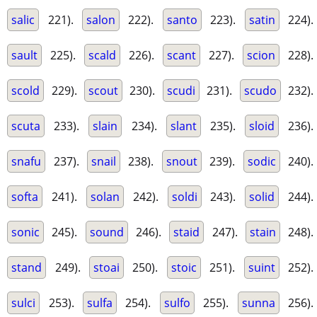
salic
221).
salon
222).
santo
223).
satin
224).
sault
225).
scald
226).
scant
227).
scion
228).
scold
229).
scout
230).
scudi
231).
scudo
232).
scuta
233).
slain
234).
slant
235).
sloid
236).
snafu
237).
snail
238).
snout
239).
sodic
240).
softa
241).
solan
242).
soldi
243).
solid
244).
sonic
245).
sound
246).
staid
247).
stain
248).
stand
249).
stoai
250).
stoic
251).
suint
252).
sulci
253).
sulfa
254).
sulfo
255).
sunna
256).