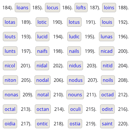
184).
loans
185).
locus
186).
lofts
187).
loins
188).
lotas
189).
lotic
190).
lotus
191).
louis
192).
louts
193).
lucid
194).
ludic
195).
lunas
196).
lunts
197).
naifs
198).
nails
199).
nicad
200).
nicol
201).
nidal
202).
nidus
203).
nitid
204).
niton
205).
nodal
206).
nodus
207).
noils
208).
nonas
209).
notal
210).
nouns
211).
octad
212).
octal
213).
octan
214).
oculi
215).
odist
216).
oidia
217).
ontic
218).
ostia
219).
saint
220).