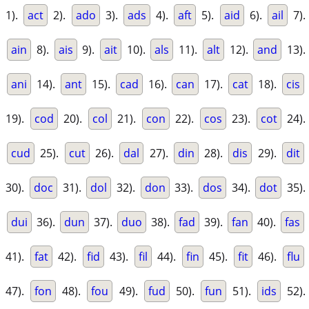
1).
act
2).
ado
3).
ads
4).
aft
5).
aid
6).
ail
7).
ain
8).
ais
9).
ait
10).
als
11).
alt
12).
and
13).
ani
14).
ant
15).
cad
16).
can
17).
cat
18).
cis
19).
cod
20).
col
21).
con
22).
cos
23).
cot
24).
cud
25).
cut
26).
dal
27).
din
28).
dis
29).
dit
30).
doc
31).
dol
32).
don
33).
dos
34).
dot
35).
dui
36).
dun
37).
duo
38).
fad
39).
fan
40).
fas
41).
fat
42).
fid
43).
fil
44).
fin
45).
fit
46).
flu
47).
fon
48).
fou
49).
fud
50).
fun
51).
ids
52).