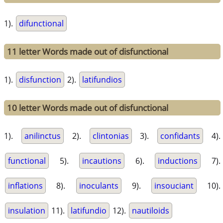
1).
difunctional
11 letter Words made out of disfunctional
1).
disfunction
2).
latifundios
10 letter Words made out of disfunctional
1).
anilinctus
2).
clintonias
3).
confidants
4).
functional
5).
incautions
6).
inductions
7).
inflations
8).
inoculants
9).
insouciant
10).
insulation
11).
latifundio
12).
nautiloids