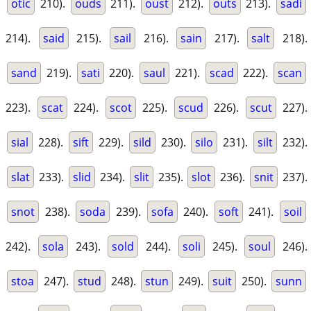
otic
210).
ouds
211).
oust
212).
outs
213).
sadi
214).
said
215).
sail
216).
sain
217).
salt
218).
sand
219).
sati
220).
saul
221).
scad
222).
scan
223).
scat
224).
scot
225).
scud
226).
scut
227).
sial
228).
sift
229).
sild
230).
silo
231).
silt
232).
slat
233).
slid
234).
slit
235).
slot
236).
snit
237).
snot
238).
soda
239).
sofa
240).
soft
241).
soil
242).
sola
243).
sold
244).
soli
245).
soul
246).
stoa
247).
stud
248).
stun
249).
suit
250).
sunn