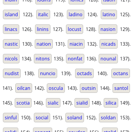
island
122).
italic
123).
ladino
124).
latino
125).
linacs
126).
linins
127).
locust
128).
nasion
129).
nastic
130).
nation
131).
niacin
132).
nicads
133).
nicols
134).
nitons
135).
nonfat
136).
nounal
137).
nudist
138).
nuncio
139).
octads
140).
octans
141).
oilcan
142).
oscula
143).
outsin
144).
santol
145).
scotia
146).
sialic
147).
sialid
148).
silica
149).
sinful
150).
social
151).
soland
152).
soldan
153).