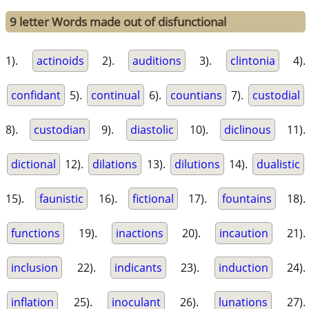
9 letter Words made out of disfunctional
1).
actinoids
2).
auditions
3).
clintonia
4).
confidant
5).
continual
6).
countians
7).
custodial
8).
custodian
9).
diastolic
10).
diclinous
11).
dictional
12).
dilations
13).
dilutions
14).
dualistic
15).
faunistic
16).
fictional
17).
fountains
18).
functions
19).
inactions
20).
incaution
21).
inclusion
22).
indicants
23).
induction
24).
inflation
25).
inoculant
26).
lunations
27).