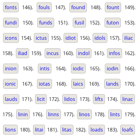
fonts
146).
fouls
147).
found
148).
fount
149).
fundi
150).
funds
151).
fusil
152).
futon
153).
icons
154).
ictus
155).
idiot
156).
idols
157).
iliac
158).
iliad
159).
incus
160).
indol
161).
infos
162).
inion
163).
intis
164).
iodic
165).
iodin
166).
ionic
167).
iotas
168).
laics
169).
lands
170).
lauds
171).
licit
172).
lidos
173).
lifts
174).
linac
175).
linin
176).
linns
177).
linos
178).
lints
179).
lions
180).
litai
181).
litas
182).
loads
183).
loafs