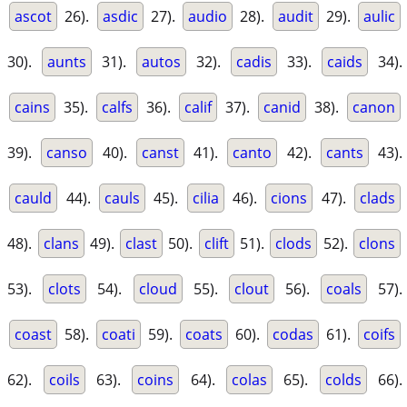
ascot
26).
asdic
27).
audio
28).
audit
29).
aulic
30).
aunts
31).
autos
32).
cadis
33).
caids
34).
cains
35).
calfs
36).
calif
37).
canid
38).
canon
39).
canso
40).
canst
41).
canto
42).
cants
43).
cauld
44).
cauls
45).
cilia
46).
cions
47).
clads
48).
clans
49).
clast
50).
clift
51).
clods
52).
clons
53).
clots
54).
cloud
55).
clout
56).
coals
57).
coast
58).
coati
59).
coats
60).
codas
61).
coifs
62).
coils
63).
coins
64).
colas
65).
colds
66).