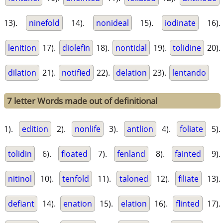
13).
ninefold
14).
nonideal
15).
iodinate
16).
lenition
17).
diolefin
18).
nontidal
19).
tolidine
20).
dilation
21).
notified
22).
delation
23).
lentando
7 letter Words made out of definitional
1).
edition
2).
nonlife
3).
antlion
4).
foliate
5).
tolidin
6).
floated
7).
fenland
8).
fainted
9).
nitinol
10).
tenfold
11).
taloned
12).
filiate
13).
defiant
14).
enation
15).
elation
16).
flinted
17).