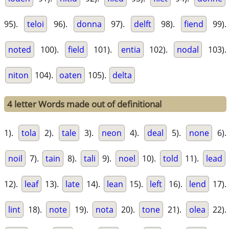
95).
teloi
96).
donna
97).
delft
98).
fiend
99).
noted
100).
field
101).
entia
102).
nodal
103).
niton
104).
oaten
105).
delta
4 letter Words made out of definitional
1).
tola
2).
tale
3).
neon
4).
deal
5).
none
6).
noil
7).
tain
8).
tali
9).
noel
10).
told
11).
lead
12).
leaf
13).
late
14).
lean
15).
left
16).
lend
17).
lint
18).
note
19).
nota
20).
tone
21).
olea
22).