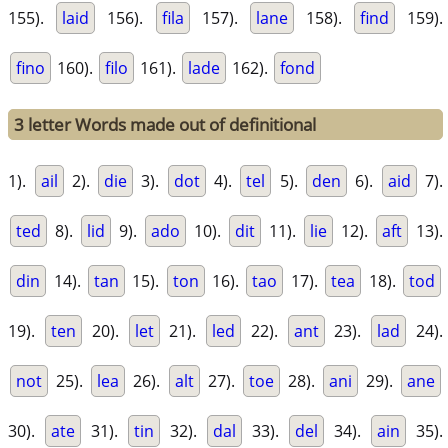
155).
laid
156).
fila
157).
lane
158).
find
159).
fino
160).
filo
161).
lade
162).
fond
3 letter Words made out of definitional
1).
ail
2).
die
3).
dot
4).
tel
5).
den
6).
aid
7).
ted
8).
lid
9).
ado
10).
dit
11).
lie
12).
aft
13).
din
14).
tan
15).
ton
16).
tao
17).
tea
18).
tod
19).
ten
20).
let
21).
led
22).
ant
23).
lad
24).
not
25).
lea
26).
alt
27).
toe
28).
ani
29).
ane
30).
ate
31).
tin
32).
dal
33).
del
34).
ain
35).