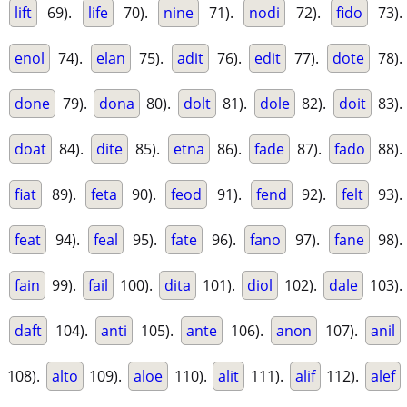
lift
69).
life
70).
nine
71).
nodi
72).
fido
73).
enol
74).
elan
75).
adit
76).
edit
77).
dote
78).
done
79).
dona
80).
dolt
81).
dole
82).
doit
83).
doat
84).
dite
85).
etna
86).
fade
87).
fado
88).
fiat
89).
feta
90).
feod
91).
fend
92).
felt
93).
feat
94).
feal
95).
fate
96).
fano
97).
fane
98).
fain
99).
fail
100).
dita
101).
diol
102).
dale
103).
daft
104).
anti
105).
ante
106).
anon
107).
anil
108).
alto
109).
aloe
110).
alit
111).
alif
112).
alef