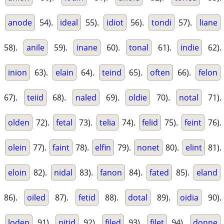
anode
54).
ideal
55).
idiot
56).
tondi
57).
liane
58).
anile
59).
inane
60).
tonal
61).
indie
62).
inion
63).
elain
64).
teind
65).
often
66).
felon
67).
teiid
68).
naled
69).
oldie
70).
notal
71).
olden
72).
fetal
73).
telia
74).
felid
75).
feint
76).
olein
77).
faint
78).
elfin
79).
nonet
80).
elint
81).
eloin
82).
nidal
83).
fanon
84).
fated
85).
eland
86).
oiled
87).
fetid
88).
dotal
89).
oidia
90).
loden
91).
nitid
92).
filed
93).
filet
94).
donne