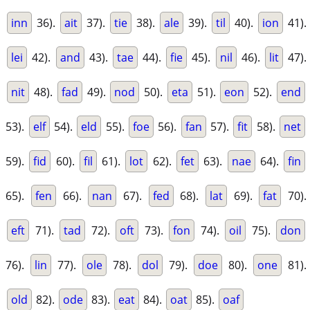
inn
36).
ait
37).
tie
38).
ale
39).
til
40).
ion
41).
lei
42).
and
43).
tae
44).
fie
45).
nil
46).
lit
47).
nit
48).
fad
49).
nod
50).
eta
51).
eon
52).
end
53).
elf
54).
eld
55).
foe
56).
fan
57).
fit
58).
net
59).
fid
60).
fil
61).
lot
62).
fet
63).
nae
64).
fin
65).
fen
66).
nan
67).
fed
68).
lat
69).
fat
70).
eft
71).
tad
72).
oft
73).
fon
74).
oil
75).
don
76).
lin
77).
ole
78).
dol
79).
doe
80).
one
81).
old
82).
ode
83).
eat
84).
oat
85).
oaf