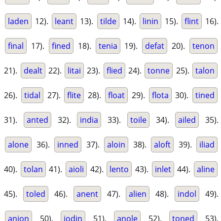
laden
12).
leant
13).
tilde
14).
linin
15).
flint
16).
final
17).
fined
18).
tenia
19).
defat
20).
tenon
21).
dealt
22).
litai
23).
flied
24).
tonne
25).
talon
26).
tidal
27).
flite
28).
float
29).
flota
30).
tined
31).
anted
32).
india
33).
toile
34).
ailed
35).
alone
36).
inned
37).
aloin
38).
aloft
39).
iliad
40).
tolan
41).
aioli
42).
lento
43).
inlet
44).
aline
45).
toled
46).
anent
47).
alien
48).
indol
49).
anion
50).
iodin
51).
anole
52).
toned
53).