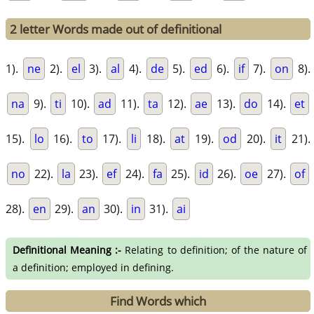
2 letter Words made out of definitional
1).
ne
2).
el
3).
al
4).
de
5).
ed
6).
if
7).
on
8).
na
9).
ti
10).
ad
11).
ta
12).
ae
13).
do
14).
et
15).
lo
16).
to
17).
li
18).
at
19).
od
20).
it
21).
no
22).
la
23).
ef
24).
fa
25).
id
26).
oe
27).
of
28).
en
29).
an
30).
in
31).
ai
Definitional Meaning :-
Relating to definition; of the nature of
a definition; employed in defining.
Find Words which