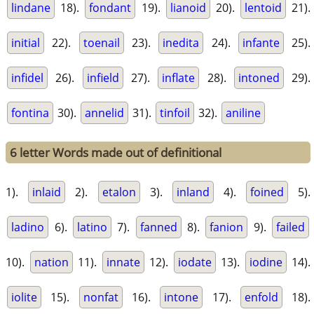
lindane
18).
fondant
19).
lianoid
20).
lentoid
21).
initial
22).
toenail
23).
inedita
24).
infante
25).
infidel
26).
infield
27).
inflate
28).
intoned
29).
fontina
30).
annelid
31).
tinfoil
32).
aniline
6 letter Words made out of definitional
1).
inlaid
2).
etalon
3).
inland
4).
foined
5).
ladino
6).
latino
7).
fanned
8).
fanion
9).
failed
10).
nation
11).
innate
12).
iodate
13).
iodine
14).
iolite
15).
nonfat
16).
intone
17).
enfold
18).