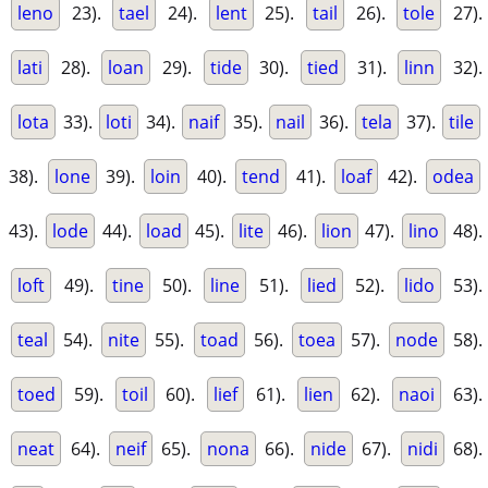
leno
23).
tael
24).
lent
25).
tail
26).
tole
27).
lati
28).
loan
29).
tide
30).
tied
31).
linn
32).
lota
33).
loti
34).
naif
35).
nail
36).
tela
37).
tile
38).
lone
39).
loin
40).
tend
41).
loaf
42).
odea
43).
lode
44).
load
45).
lite
46).
lion
47).
lino
48).
loft
49).
tine
50).
line
51).
lied
52).
lido
53).
teal
54).
nite
55).
toad
56).
toea
57).
node
58).
toed
59).
toil
60).
lief
61).
lien
62).
naoi
63).
neat
64).
neif
65).
nona
66).
nide
67).
nidi
68).