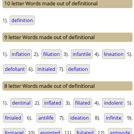
10 letter Words made out of definitional
1).
definition
9 letter Words made out of definitional
1).
inflation
2).
filiation
3).
infantile
4).
lineation
5).
defoliant
6).
initialed
7).
deflation
8 letter Words made out of definitional
1).
dentinal
2).
inflated
3).
filiated
4).
indolent
5).
finialed
6).
antilife
7).
ideation
8).
infinite
9).
fontanel
10).
anointed
11).
foliated
12).
antinode