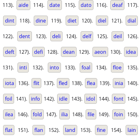
113).
aide
114).
date
115).
dato
116).
deaf
117).
dint
118).
dine
119).
diet
120).
diel
121).
dial
122).
dent
123).
deli
124).
delf
125).
deil
126).
deft
127).
defi
128).
dean
129).
aeon
130).
idea
131).
inti
132).
into
133).
foal
134).
floe
135).
iota
136).
flit
137).
fled
138).
flea
139).
inia
140).
foil
141).
info
142).
idle
143).
idol
144).
font
145).
ilea
146).
fold
147).
ilia
148).
file
149).
foin
150).
flat
151).
flan
152).
land
153).
fine
154).
lain