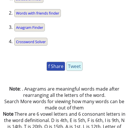
Words with friends finder
Anagram Finder
Crossword Solver
f Share
Tweet
Note
: . Anagrams are meaningful words made after
rearranging all the letters of the word.
Search More words for viewing how many words can be
made out of them
Note
There are 6 vowel letters and 6 consonant letters in
the word definitional. D is 4th, E is 5th, F is 6th, I is 9th, N
is 14th, T is 20th, O is 15th, A is 1st, L is 12th, Letter of