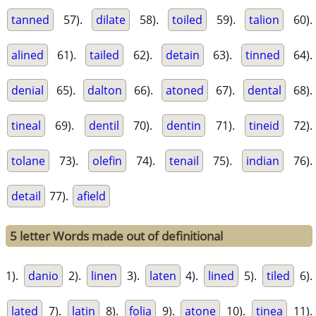
tanned
57).
dilate
58).
toiled
59).
talion
60).
alined
61).
tailed
62).
detain
63).
tinned
64).
denial
65).
dalton
66).
atoned
67).
dental
68).
tineal
69).
dentil
70).
dentin
71).
tineid
72).
tolane
73).
olefin
74).
tenail
75).
indian
76).
detail
77).
afield
5 letter Words made out of definitional
1).
danio
2).
linen
3).
laten
4).
lined
5).
tiled
6).
lated
7).
latin
8).
folia
9).
atone
10).
tinea
11).