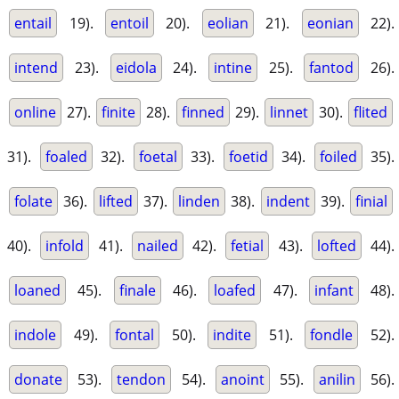
entail
19).
entoil
20).
eolian
21).
eonian
22).
intend
23).
eidola
24).
intine
25).
fantod
26).
online
27).
finite
28).
finned
29).
linnet
30).
flited
31).
foaled
32).
foetal
33).
foetid
34).
foiled
35).
folate
36).
lifted
37).
linden
38).
indent
39).
finial
40).
infold
41).
nailed
42).
fetial
43).
lofted
44).
loaned
45).
finale
46).
loafed
47).
infant
48).
indole
49).
fontal
50).
indite
51).
fondle
52).
donate
53).
tendon
54).
anoint
55).
anilin
56).