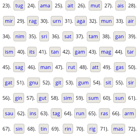
23).
tug
24).
ama
25).
ait
26).
mut
27).
ais
28).
mir
29).
rag
30).
urn
31).
aga
32).
mun
33).
air
34).
nim
35).
sri
36).
sat
37).
tam
38).
gan
39).
ism
40).
its
41).
tan
42).
gam
43).
mag
44).
tar
45).
sag
46).
man
47).
rut
48).
att
49).
gas
50).
gat
51).
gnu
52).
git
53).
gum
54).
sit
55).
sir
56).
gin
57).
gut
58).
sim
59).
sum
60).
sun
61).
sau
62).
ins
63).
tag
64).
run
65).
ras
66).
arm
67).
sin
68).
tin
69).
rin
70).
rig
71).
mas
72).