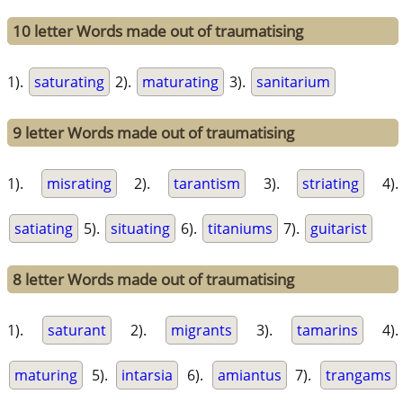
10 letter Words made out of traumatising
1).
saturating
2).
maturating
3).
sanitarium
9 letter Words made out of traumatising
1).
misrating
2).
tarantism
3).
striating
4).
satiating
5).
situating
6).
titaniums
7).
guitarist
8 letter Words made out of traumatising
1).
saturant
2).
migrants
3).
tamarins
4).
maturing
5).
intarsia
6).
amiantus
7).
trangams