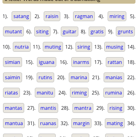
1).
satang
2).
raisin
3).
ragman
4).
miring
5).
mutant
6).
siting
7).
guitar
8).
gratis
9).
grunts
10).
nutria
11).
muting
12).
siring
13).
musing
14).
simian
15).
iguana
16).
inarms
17).
rattan
18).
saimin
19).
rutins
20).
marina
21).
manias
22).
riatas
23).
manitu
24).
riming
25).
rumina
26).
mantas
27).
mantis
28).
mantra
29).
rising
30).
mantua
31).
ruanas
32).
margin
33).
mating
34).