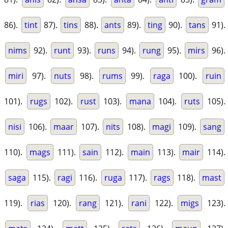
86).
tint
87).
tins
88).
ants
89).
ting
90).
tans
91).
nims
92).
runt
93).
runs
94).
rung
95).
mirs
96).
miri
97).
nuts
98).
rums
99).
raga
100).
ruin
101).
rugs
102).
rust
103).
mana
104).
ruts
105).
nisi
106).
maar
107).
nits
108).
magi
109).
sang
110).
mags
111).
sain
112).
main
113).
mair
114).
saga
115).
ragi
116).
ruga
117).
rags
118).
mast
119).
rias
120).
rang
121).
rani
122).
migs
123).