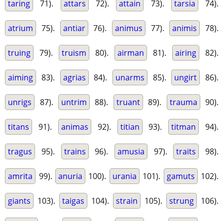
taring
71).
attars
72).
attain
73).
tarsia
74).
atrium
75).
antiar
76).
animus
77).
animis
78).
truing
79).
truism
80).
airman
81).
airing
82).
aiming
83).
agrias
84).
unarms
85).
ungirt
86).
unrigs
87).
untrim
88).
truant
89).
trauma
90).
titans
91).
animas
92).
titian
93).
titman
94).
tragus
95).
trains
96).
amusia
97).
traits
98).
amrita
99).
anuria
100).
urania
101).
gamuts
102).
giants
103).
taigas
104).
strain
105).
strung
106).