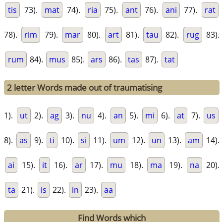
tis
73).
mat
74).
ria
75).
ant
76).
ani
77).
rat
78).
rim
79).
mar
80).
art
81).
tau
82).
rug
83).
rum
84).
mus
85).
ars
86).
tas
87).
tat
2 letter Words made out of traumatising
1).
ut
2).
ag
3).
nu
4).
an
5).
mi
6).
at
7).
us
8).
as
9).
ti
10).
si
11).
um
12).
un
13).
am
14).
ai
15).
it
16).
ar
17).
mu
18).
ma
19).
na
20).
ta
21).
is
22).
in
23).
aa
Find Words which