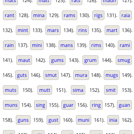
mats
124).
matt
125).
rats
126).
maun
127).
rant
128).
mina
129).
rams
130).
rigs
131).
raia
132).
mint
133).
mars
134).
rins
135).
mart
136).
rain
137).
mini
138).
mans
139).
rims
140).
rami
141).
maut
142).
gums
143).
grum
144).
smug
145).
guts
146).
smut
147).
mura
148).
mugs
149).
muts
150).
mutt
151).
sima
152).
smit
153).
muns
154).
sing
155).
guar
156).
ring
157).
guan
158).
guns
159).
gust
160).
muni
161).
inia
162).