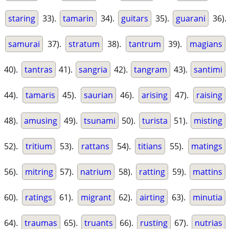
staring
33).
tamarin
34).
guitars
35).
guarani
36).
samurai
37).
stratum
38).
tantrum
39).
magians
40).
tantras
41).
sangria
42).
tangram
43).
santimi
44).
tamaris
45).
saurian
46).
arising
47).
raising
48).
amusing
49).
tsunami
50).
turista
51).
misting
52).
tritium
53).
rattans
54).
titians
55).
matings
56).
mitring
57).
natrium
58).
ratting
59).
mattins
60).
ratings
61).
migrant
62).
airting
63).
minutia
64).
traumas
65).
truants
66).
rusting
67).
nutrias