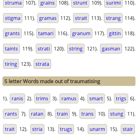
struma
107).
grains
108).
strunt
109).
surimi
110).
stigma
111).
gramas
112).
strait
113).
strang
114).
grants
115).
tamari
116).
granum
117).
gittin
118).
taints
119).
strati
120).
string
121).
gasman
122).
tiring
123).
strata
5 letter Words made out of traumatising
1).
ranis
2).
trims
3).
ramus
4).
smart
5).
trigs
6).
rants
7).
ratan
8).
train
9).
trans
10).
stung
11).
trait
12).
stria
13).
trugs
14).
unarm
15).
stair