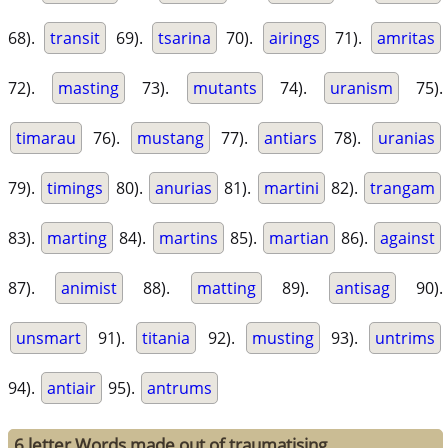
68).
transit
69).
tsarina
70).
airings
71).
amritas
72).
masting
73).
mutants
74).
uranism
75).
timarau
76).
mustang
77).
antiars
78).
uranias
79).
timings
80).
anurias
81).
martini
82).
trangam
83).
marting
84).
martins
85).
martian
86).
against
87).
animist
88).
matting
89).
antisag
90).
unsmart
91).
titania
92).
musting
93).
untrims
94).
antiair
95).
antrums
6 letter Words made out of traumatising