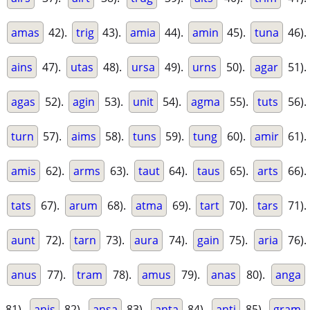
amas
42).
trig
43).
amia
44).
amin
45).
tuna
46).
ains
47).
utas
48).
ursa
49).
urns
50).
agar
51).
agas
52).
agin
53).
unit
54).
agma
55).
tuts
56).
turn
57).
aims
58).
tuns
59).
tung
60).
amir
61).
amis
62).
arms
63).
taut
64).
taus
65).
arts
66).
tats
67).
arum
68).
atma
69).
tart
70).
tars
71).
aunt
72).
tarn
73).
aura
74).
gain
75).
aria
76).
anus
77).
tram
78).
amus
79).
anas
80).
anga
81).
anis
82).
ansa
83).
anta
84).
anti
85).
gram