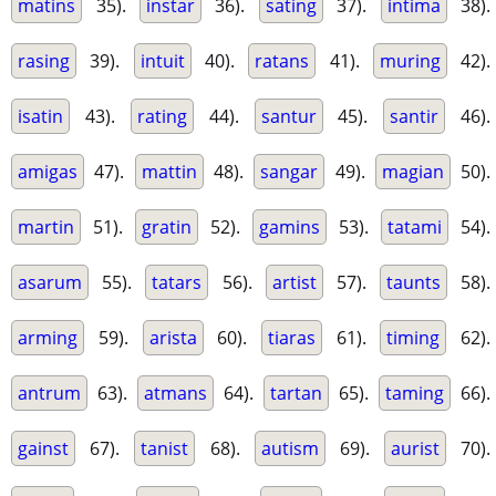
matins
35).
instar
36).
sating
37).
intima
38).
rasing
39).
intuit
40).
ratans
41).
muring
42).
isatin
43).
rating
44).
santur
45).
santir
46).
amigas
47).
mattin
48).
sangar
49).
magian
50).
martin
51).
gratin
52).
gamins
53).
tatami
54).
asarum
55).
tatars
56).
artist
57).
taunts
58).
arming
59).
arista
60).
tiaras
61).
timing
62).
antrum
63).
atmans
64).
tartan
65).
taming
66).
gainst
67).
tanist
68).
autism
69).
aurist
70).