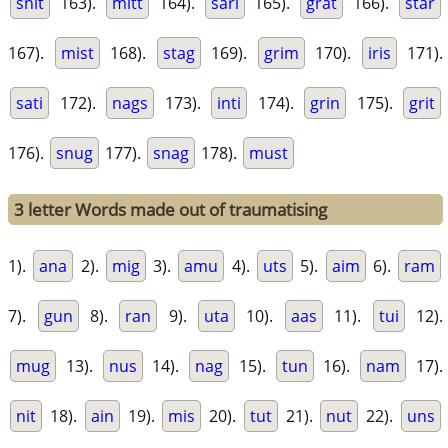
snit
163).
mitt
164).
sari
165).
grat
166).
star
167).
mist
168).
stag
169).
grim
170).
iris
171).
sati
172).
nags
173).
inti
174).
grin
175).
grit
176).
snug
177).
snag
178).
must
3 letter Words made out of traumatising
1).
ana
2).
mig
3).
amu
4).
uts
5).
aim
6).
ram
7).
gun
8).
ran
9).
uta
10).
aas
11).
tui
12).
mug
13).
nus
14).
nag
15).
tun
16).
nam
17).
nit
18).
ain
19).
mis
20).
tut
21).
nut
22).
uns