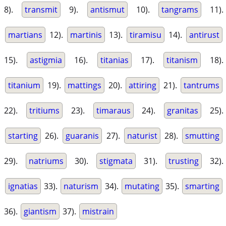
8).
transmit
9).
antismut
10).
tangrams
11).
martians
12).
martinis
13).
tiramisu
14).
antirust
15).
astigmia
16).
titanias
17).
titanism
18).
titanium
19).
mattings
20).
attiring
21).
tantrums
22).
tritiums
23).
timaraus
24).
granitas
25).
starting
26).
guaranis
27).
naturist
28).
smutting
29).
natriums
30).
stigmata
31).
trusting
32).
ignatias
33).
naturism
34).
mutating
35).
smarting
36).
giantism
37).
mistrain