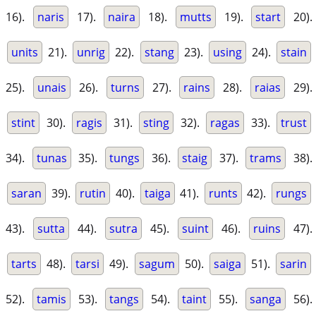
16).
naris
17).
naira
18).
mutts
19).
start
20).
units
21).
unrig
22).
stang
23).
using
24).
stain
25).
unais
26).
turns
27).
rains
28).
raias
29).
stint
30).
ragis
31).
sting
32).
ragas
33).
trust
34).
tunas
35).
tungs
36).
staig
37).
trams
38).
saran
39).
rutin
40).
taiga
41).
runts
42).
rungs
43).
sutta
44).
sutra
45).
suint
46).
ruins
47).
tarts
48).
tarsi
49).
sagum
50).
saiga
51).
sarin
52).
tamis
53).
tangs
54).
taint
55).
sanga
56).