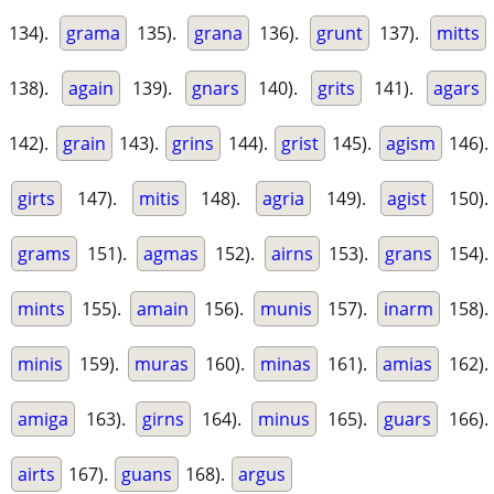
134).
grama
135).
grana
136).
grunt
137).
mitts
138).
again
139).
gnars
140).
grits
141).
agars
142).
grain
143).
grins
144).
grist
145).
agism
146).
girts
147).
mitis
148).
agria
149).
agist
150).
grams
151).
agmas
152).
airns
153).
grans
154).
mints
155).
amain
156).
munis
157).
inarm
158).
minis
159).
muras
160).
minas
161).
amias
162).
amiga
163).
girns
164).
minus
165).
guars
166).
airts
167).
guans
168).
argus