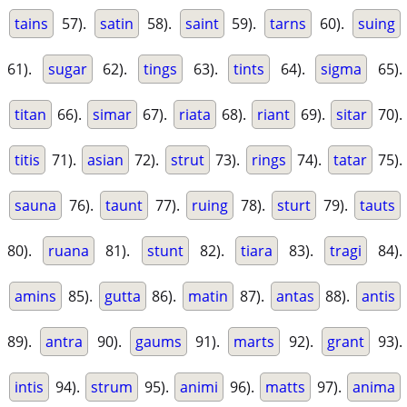
tains
57).
satin
58).
saint
59).
tarns
60).
suing
61).
sugar
62).
tings
63).
tints
64).
sigma
65).
titan
66).
simar
67).
riata
68).
riant
69).
sitar
70).
titis
71).
asian
72).
strut
73).
rings
74).
tatar
75).
sauna
76).
taunt
77).
ruing
78).
sturt
79).
tauts
80).
ruana
81).
stunt
82).
tiara
83).
tragi
84).
amins
85).
gutta
86).
matin
87).
antas
88).
antis
89).
antra
90).
gaums
91).
marts
92).
grant
93).
intis
94).
strum
95).
animi
96).
matts
97).
anima