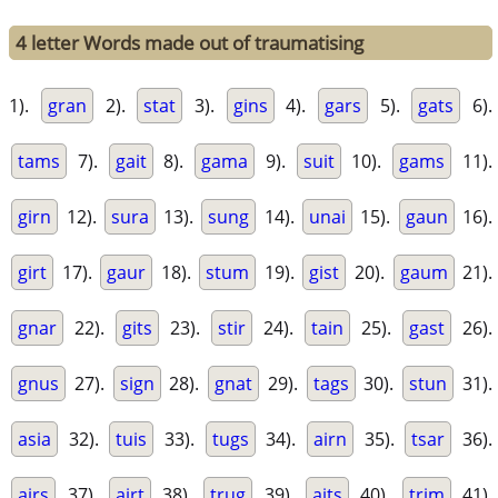
4 letter Words made out of traumatising
1).
gran
2).
stat
3).
gins
4).
gars
5).
gats
6).
tams
7).
gait
8).
gama
9).
suit
10).
gams
11).
girn
12).
sura
13).
sung
14).
unai
15).
gaun
16).
girt
17).
gaur
18).
stum
19).
gist
20).
gaum
21).
gnar
22).
gits
23).
stir
24).
tain
25).
gast
26).
gnus
27).
sign
28).
gnat
29).
tags
30).
stun
31).
asia
32).
tuis
33).
tugs
34).
airn
35).
tsar
36).
airs
37).
airt
38).
trug
39).
aits
40).
trim
41).