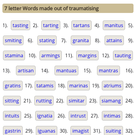
7 letter Words made out of traumatising
1).
tasting
2).
tarting
3).
tartans
4).
manitus
5).
smiting
6).
stating
7).
granita
8).
attains
9).
stamina
10).
armings
11).
margins
12).
tauting
13).
artisan
14).
mantuas
15).
mantras
16).
gratins
17).
tatamis
18).
marinas
19).
atriums
20).
sitting
21).
rutting
22).
simitar
23).
siamang
24).
intuits
25).
ignatia
26).
intrust
27).
intimas
28).
gastrin
29).
iguanas
30).
imagist
31).
suiting
32).