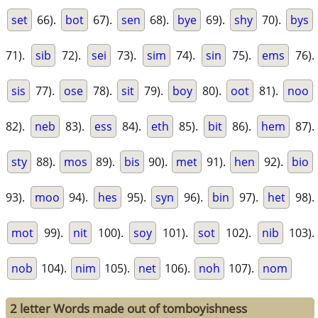
set
66).
bot
67).
sen
68).
bye
69).
shy
70).
bys
71).
sib
72).
sei
73).
sim
74).
sin
75).
ems
76).
sis
77).
ose
78).
sit
79).
boy
80).
oot
81).
noo
82).
neb
83).
ess
84).
eth
85).
bit
86).
hem
87).
sty
88).
mos
89).
bis
90).
met
91).
hen
92).
bio
93).
moo
94).
hes
95).
syn
96).
bin
97).
het
98).
mot
99).
nit
100).
soy
101).
sot
102).
nib
103).
nob
104).
nim
105).
net
106).
noh
107).
nom
2 letter Words made out of tomboyishness