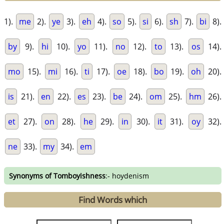
1).
me
2).
ye
3).
eh
4).
so
5).
si
6).
sh
7).
bi
8).
by
9).
hi
10).
yo
11).
no
12).
to
13).
os
14).
mo
15).
mi
16).
ti
17).
oe
18).
bo
19).
oh
20).
is
21).
en
22).
es
23).
be
24).
om
25).
hm
26).
et
27).
on
28).
he
29).
in
30).
it
31).
oy
32).
ne
33).
my
34).
em
Synonyms of Tomboyishness
:- hoydenism
Find Words which