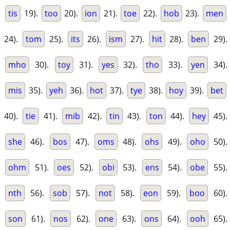
tis
19).
too
20).
ion
21).
toe
22).
hob
23).
men
24).
tom
25).
its
26).
ism
27).
hit
28).
ben
29).
mho
30).
toy
31).
yes
32).
tho
33).
yen
34).
mis
35).
yeh
36).
hot
37).
tye
38).
hoy
39).
bet
40).
tie
41).
mib
42).
tin
43).
ton
44).
hey
45).
she
46).
bos
47).
oms
48).
ohs
49).
oho
50).
ohm
51).
oes
52).
obi
53).
ens
54).
obe
55).
nth
56).
sob
57).
not
58).
eon
59).
boo
60).
son
61).
nos
62).
one
63).
ons
64).
ooh
65).