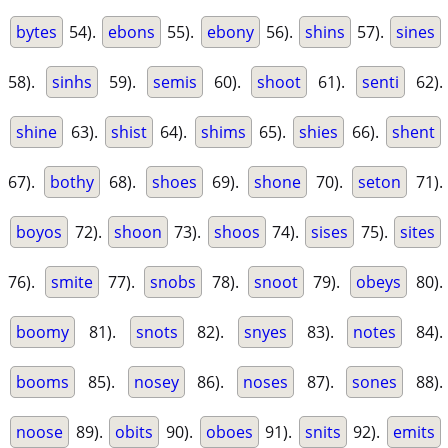
bytes
54).
ebons
55).
ebony
56).
shins
57).
sines
58).
sinhs
59).
semis
60).
shoot
61).
senti
62).
shine
63).
shist
64).
shims
65).
shies
66).
shent
67).
bothy
68).
shoes
69).
shone
70).
seton
71).
boyos
72).
shoon
73).
shoos
74).
sises
75).
sites
76).
smite
77).
snobs
78).
snoot
79).
obeys
80).
boomy
81).
snots
82).
snyes
83).
notes
84).
booms
85).
nosey
86).
noses
87).
sones
88).
noose
89).
obits
90).
oboes
91).
snits
92).
emits