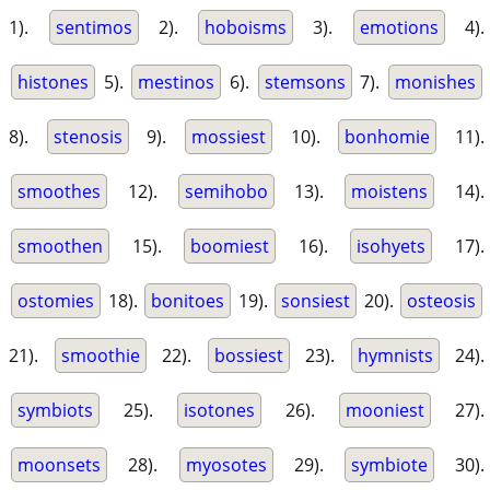
1).
sentimos
2).
hoboisms
3).
emotions
4).
histones
5).
mestinos
6).
stemsons
7).
monishes
8).
stenosis
9).
mossiest
10).
bonhomie
11).
smoothes
12).
semihobo
13).
moistens
14).
smoothen
15).
boomiest
16).
isohyets
17).
ostomies
18).
bonitoes
19).
sonsiest
20).
osteosis
21).
smoothie
22).
bossiest
23).
hymnists
24).
symbiots
25).
isotones
26).
mooniest
27).
moonsets
28).
myosotes
29).
symbiote
30).