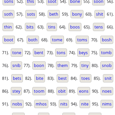
sons
52).
this
53).
soot
54).
bone
55).
soon
56).
soth
57).
sots
58).
beth
59).
bony
60).
shit
61).
thin
62).
bits
63).
tins
64).
boos
65).
tens
66).
boot
67).
both
68).
tome
69).
toms
70).
bosh
71).
tone
72).
bent
73).
tons
74).
beys
75).
tomb
76).
snib
77).
boon
78).
them
79).
tiny
80).
snob
81).
bets
82).
bite
83).
best
84).
toes
85).
snit
86).
stey
87).
toom
88).
obit
89).
eons
90).
noes
91).
nobs
92).
mhos
93).
nits
94).
nite
95).
nims