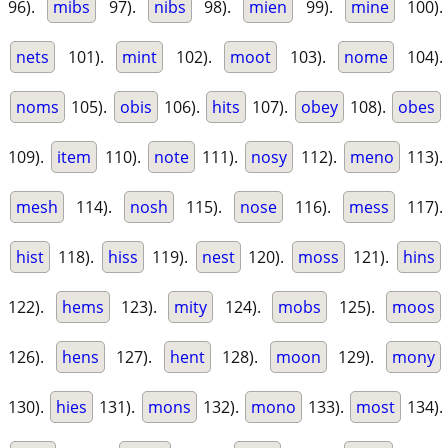
96).
mibs
97).
nibs
98).
mien
99).
mine
100).
nets
101).
mint
102).
moot
103).
nome
104).
noms
105).
obis
106).
hits
107).
obey
108).
obes
109).
item
110).
note
111).
nosy
112).
meno
113).
mesh
114).
nosh
115).
nose
116).
mess
117).
hist
118).
hiss
119).
nest
120).
moss
121).
hins
122).
hems
123).
mity
124).
mobs
125).
moos
126).
hens
127).
hent
128).
moon
129).
mony
130).
hies
131).
mons
132).
mono
133).
most
134).