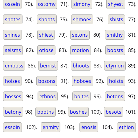
ossein
70).
ostomy
71).
simony
72).
shyest
73).
shotes
74).
shoots
75).
shmoes
76).
shists
77).
shines
78).
shiest
79).
setons
80).
smithy
81).
seisms
82).
otiose
83).
motion
84).
boosts
85).
emboss
86).
bemist
87).
bhoots
88).
etymon
89).
hoises
90).
bosons
91).
hoboes
92).
hoists
93).
bosses
94).
ethnos
95).
boites
96).
betons
97).
betony
98).
booths
99).
boshes
100).
besots
101).
essoin
102).
enmity
103).
enosis
104).
ethion