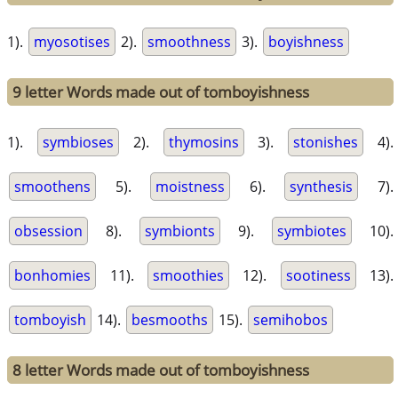
1).
myosotises
2).
smoothness
3).
boyishness
9 letter Words made out of tomboyishness
1).
symbioses
2).
thymosins
3).
stonishes
4).
smoothens
5).
moistness
6).
synthesis
7).
obsession
8).
symbionts
9).
symbiotes
10).
bonhomies
11).
smoothies
12).
sootiness
13).
tomboyish
14).
besmooths
15).
semihobos
8 letter Words made out of tomboyishness