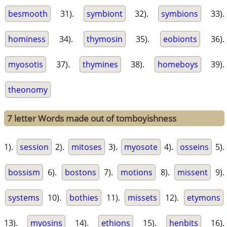
besmooth
31).
symbiont
32).
symbions
33).
hominess
34).
thymosin
35).
eobionts
36).
myosotis
37).
thymines
38).
homeboys
39).
theonomy
7 letter Words made out of tomboyishness
1).
session
2).
mitoses
3).
myosote
4).
osseins
5).
bossism
6).
bostons
7).
motions
8).
missent
9).
systems
10).
bothies
11).
missets
12).
etymons
13).
myosins
14).
ethions
15).
henbits
16).