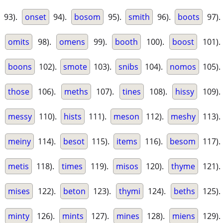
93).
onset
94).
bosom
95).
smith
96).
boots
97).
omits
98).
omens
99).
booth
100).
boost
101).
boons
102).
smote
103).
snibs
104).
nomos
105).
those
106).
meths
107).
tines
108).
hissy
109).
messy
110).
hists
111).
meson
112).
meshy
113).
meiny
114).
besot
115).
items
116).
besom
117).
metis
118).
times
119).
misos
120).
thyme
121).
mises
122).
beton
123).
thymi
124).
beths
125).
minty
126).
mints
127).
mines
128).
miens
129).