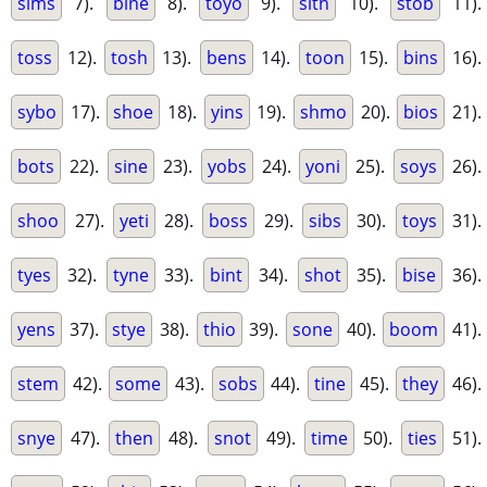
sims
7).
bine
8).
toyo
9).
sith
10).
stob
11).
toss
12).
tosh
13).
bens
14).
toon
15).
bins
16).
sybo
17).
shoe
18).
yins
19).
shmo
20).
bios
21).
bots
22).
sine
23).
yobs
24).
yoni
25).
soys
26).
shoo
27).
yeti
28).
boss
29).
sibs
30).
toys
31).
tyes
32).
tyne
33).
bint
34).
shot
35).
bise
36).
yens
37).
stye
38).
thio
39).
sone
40).
boom
41).
stem
42).
some
43).
sobs
44).
tine
45).
they
46).
snye
47).
then
48).
snot
49).
time
50).
ties
51).