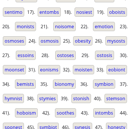
sentimo
17).
entombs
18).
nosiest
19).
oboists
20).
monists
21).
noisome
22).
emotion
23).
osmoses
24).
osmosis
25).
obesity
26).
mysosts
27).
essoins
28).
ostoses
29).
ostosis
30).
moonset
31).
eonisms
32).
moisten
33).
eobiont
34).
bemists
35).
bionomy
36).
symbion
37).
hymnist
38).
stymies
39).
stonish
40).
stemson
41).
hoboism
42).
soothes
43).
intombs
44).
soonest
45).
symbiot
46).
synesis
47).
honesty