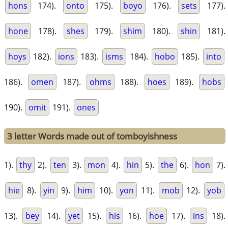
hons
174).
onto
175).
boyo
176).
sets
177).
hone
178).
shes
179).
shim
180).
shin
181).
hoys
182).
ions
183).
isms
184).
hobo
185).
into
186).
omen
187).
ohms
188).
hoes
189).
hobs
190).
omit
191).
ones
3 letter Words made out of tomboyishness
1).
thy
2).
ten
3).
mon
4).
hin
5).
the
6).
hon
7).
hie
8).
yin
9).
him
10).
yon
11).
mob
12).
yob
13).
bey
14).
yet
15).
his
16).
hoe
17).
ins
18).