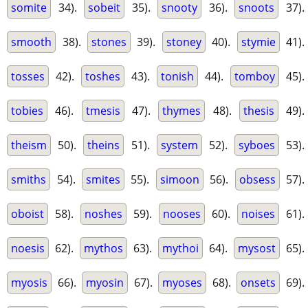
somite
34).
sobeit
35).
snooty
36).
snoots
37).
smooth
38).
stones
39).
stoney
40).
stymie
41).
tosses
42).
toshes
43).
tonish
44).
tomboy
45).
tobies
46).
tmesis
47).
thymes
48).
thesis
49).
theism
50).
theins
51).
system
52).
syboes
53).
smiths
54).
smites
55).
simoon
56).
obsess
57).
oboist
58).
noshes
59).
nooses
60).
noises
61).
noesis
62).
mythos
63).
mythoi
64).
mysost
65).
myosis
66).
myosin
67).
myoses
68).
onsets
69).