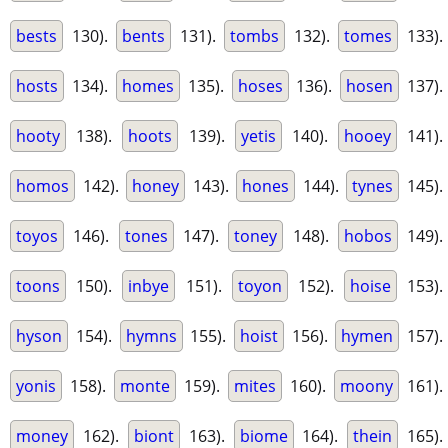
bests
130).
bents
131).
tombs
132).
tomes
133).
hosts
134).
homes
135).
hoses
136).
hosen
137).
hooty
138).
hoots
139).
yetis
140).
hooey
141).
homos
142).
honey
143).
hones
144).
tynes
145).
toyos
146).
tones
147).
toney
148).
hobos
149).
toons
150).
inbye
151).
toyon
152).
hoise
153).
hyson
154).
hymns
155).
hoist
156).
hymen
157).
yonis
158).
monte
159).
mites
160).
moony
161).
money
162).
biont
163).
biome
164).
thein
165).