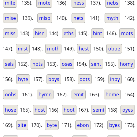
mite
135).
mote
136).
ness
137).
nebs
138).
mise
139).
miso
140).
hets
141).
myth
142).
miss
143).
hisn
144).
eths
145).
hint
146).
mots
147).
mist
148).
moth
149).
hest
150).
oboe
151).
seis
152).
hots
153).
oses
154).
sent
155).
homy
156).
hyte
157).
boys
158).
oots
159).
inby
160).
oohs
161).
hymn
162).
emit
163).
home
164).
hose
165).
host
166).
hoot
167).
semi
168).
oyes
169).
site
170).
byte
171).
ebon
172).
byes
173).