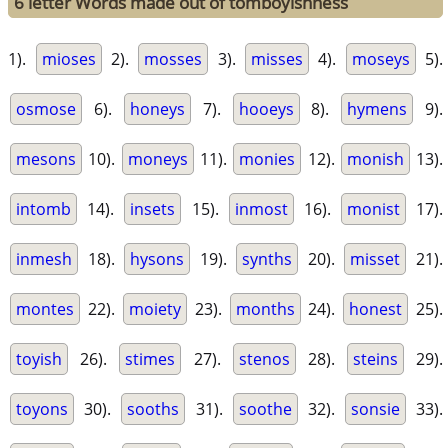
6 letter Words made out of tomboyishness
1).
mioses
2).
mosses
3).
misses
4).
moseys
5).
osmose
6).
honeys
7).
hooeys
8).
hymens
9).
mesons
10).
moneys
11).
monies
12).
monish
13).
intomb
14).
insets
15).
inmost
16).
monist
17).
inmesh
18).
hysons
19).
synths
20).
misset
21).
montes
22).
moiety
23).
months
24).
honest
25).
toyish
26).
stimes
27).
stenos
28).
steins
29).
toyons
30).
sooths
31).
soothe
32).
sonsie
33).