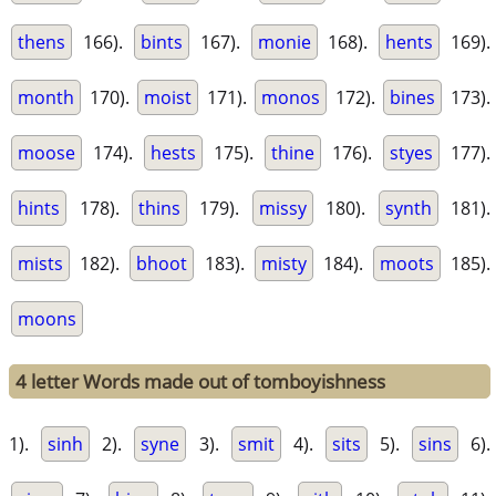
thens
166).
bints
167).
monie
168).
hents
169).
month
170).
moist
171).
monos
172).
bines
173).
moose
174).
hests
175).
thine
176).
styes
177).
hints
178).
thins
179).
missy
180).
synth
181).
mists
182).
bhoot
183).
misty
184).
moots
185).
moons
4 letter Words made out of tomboyishness
1).
sinh
2).
syne
3).
smit
4).
sits
5).
sins
6).