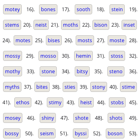
motey
16).
bones
17).
sooth
18).
stein
19).
stems
20).
neist
21).
moths
22).
bison
23).
inset
24).
motes
25).
bises
26).
mosts
27).
moste
28).
mossy
29).
mosso
30).
hemin
31).
stoss
32).
mothy
33).
stone
34).
bitsy
35).
steno
36).
myths
37).
bites
38).
sties
39).
stony
40).
stime
41).
ethos
42).
stimy
43).
heist
44).
stobs
45).
mosey
46).
shiny
47).
shote
48).
shots
49).
bossy
50).
seism
51).
byssi
52).
boson
53).