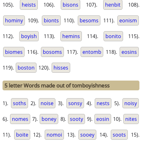
105).
heists
106).
bisons
107).
henbit
108).
hominy
109).
bionts
110).
besoms
111).
eonism
112).
boyish
113).
hemins
114).
bonito
115).
biomes
116).
bosoms
117).
entomb
118).
eosins
119).
boston
120).
hisses
5 letter Words made out of tomboyishness
1).
soths
2).
noise
3).
sonsy
4).
nests
5).
noisy
6).
nomes
7).
boney
8).
sooty
9).
eosin
10).
nites
11).
boite
12).
nomoi
13).
sooey
14).
soots
15).