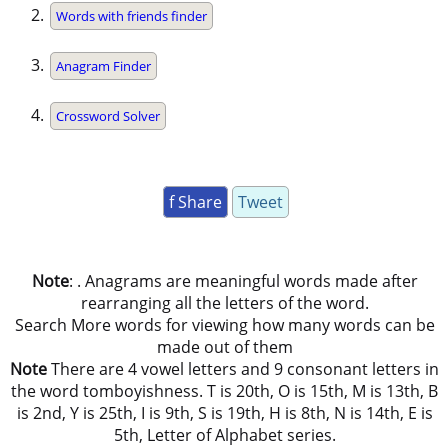
Words with friends finder
Anagram Finder
Crossword Solver
f Share
Tweet
Note
: . Anagrams are meaningful words made after
rearranging all the letters of the word.
Search More words for viewing how many words can be
made out of them
Note
There are 4 vowel letters and 9 consonant letters in
the word tomboyishness. T is 20th, O is 15th, M is 13th, B
is 2nd, Y is 25th, I is 9th, S is 19th, H is 8th, N is 14th, E is
5th, Letter of Alphabet series.