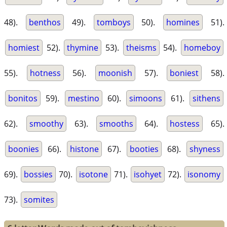
48).
benthos
49).
tomboys
50).
homines
51).
homiest
52).
thymine
53).
theisms
54).
homeboy
55).
hotness
56).
moonish
57).
boniest
58).
bonitos
59).
mestino
60).
simoons
61).
sithens
62).
smoothy
63).
smooths
64).
hostess
65).
boonies
66).
histone
67).
booties
68).
shyness
69).
bossies
70).
isotone
71).
isohyet
72).
isonomy
73).
somites