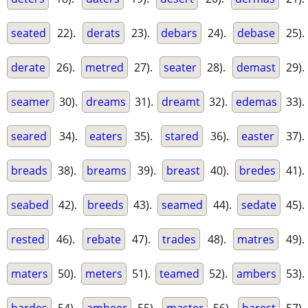
seated
22).
derats
23).
debars
24).
debase
25).
derate
26).
metred
27).
seater
28).
demast
29).
seamer
30).
dreams
31).
dreamt
32).
edemas
33).
seared
34).
eaters
35).
stared
36).
easter
37).
breads
38).
breams
39).
breast
40).
bredes
41).
seabed
42).
breeds
43).
seamed
44).
sedate
45).
rested
46).
rebate
47).
trades
48).
matres
49).
maters
50).
meters
51).
teamed
52).
ambers
53).