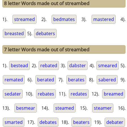
8 letter Words made out of streambed
1).
streamed
2).
bedmates
3).
mastered
4).
breasted
5).
debaters
7 letter Words made out of streambed
1).
bestead
2).
rebated
3).
dabster
4).
smeared
5).
remated
6).
berated
7).
berates
8).
sabered
9).
sedater
10).
rebates
11).
redates
12).
breamed
13).
besmear
14).
steamed
15).
steamer
16).
smarted
17).
debates
18).
beaters
19).
debater