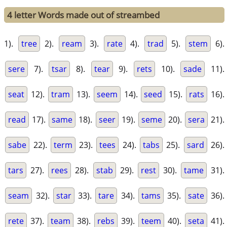
4 letter Words made out of streambed
1).
tree
2).
ream
3).
rate
4).
trad
5).
stem
6).
sere
7).
tsar
8).
tear
9).
rets
10).
sade
11).
seat
12).
tram
13).
seem
14).
seed
15).
rats
16).
read
17).
same
18).
seer
19).
seme
20).
sera
21).
sabe
22).
term
23).
tees
24).
tabs
25).
sard
26).
tars
27).
rees
28).
stab
29).
rest
30).
tame
31).
seam
32).
star
33).
tare
34).
tams
35).
sate
36).
rete
37).
team
38).
rebs
39).
teem
40).
seta
41).