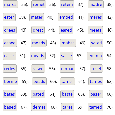
mares
35).
remet
36).
retem
37).
madre
38).
ester
39).
mater
40).
embed
41).
meres
42).
drees
43).
drest
44).
eared
45).
meets
46).
eased
47).
meeds
48).
mabes
49).
sated
50).
eater
51).
meads
52).
saree
53).
edema
54).
redes
55).
rased
56).
embar
57).
reset
58).
berme
59).
beads
60).
tamer
61).
tames
62).
bates
63).
bated
64).
baste
65).
baser
66).
based
67).
demes
68).
tares
69).
tamed
70).