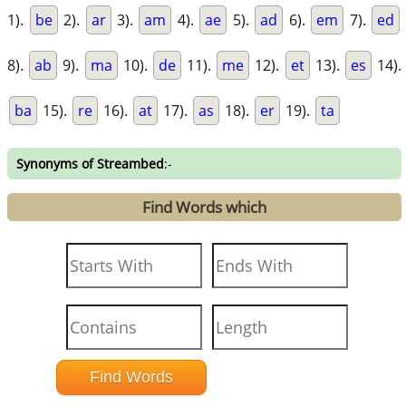
1).
be
2).
ar
3).
am
4).
ae
5).
ad
6).
em
7).
ed
8).
ab
9).
ma
10).
de
11).
me
12).
et
13).
es
14).
ba
15).
re
16).
at
17).
as
18).
er
19).
ta
Synonyms of Streambed
:-
Find Words which