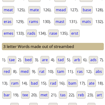
meat
125).
mate
126).
mead
127).
base
128).
eras
129).
rams
130).
mast
131).
mats
132).
emes
133).
rads
134).
rase
135).
erst
3 letter Words made out of streambed
1).
tae
2).
bed
3).
are
4).
tad
5).
arb
6).
ads
7).
red
8).
med
9).
rat
10).
tam
11).
ras
12).
abs
13).
ram
14).
bad
15).
rad
16).
bam
17).
ate
18).
bar
19).
tee
20).
met
21).
tas
22).
reb
23).
art