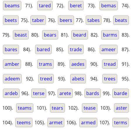
beams
71).
tared
72).
beret
73).
bemas
74).
beets
75).
taber
76).
beers
77).
tabes
78).
beats
79).
beast
80).
bears
81).
beard
82).
barms
83).
bares
84).
bared
85).
trade
86).
ameer
87).
amber
88).
trams
89).
aedes
90).
tread
91).
adeem
92).
treed
93).
abets
94).
trees
95).
ardeb
96).
terse
97).
arete
98).
bards
99).
barde
100).
teams
101).
tears
102).
tease
103).
aster
104).
teems
105).
armet
106).
armed
107).
terms