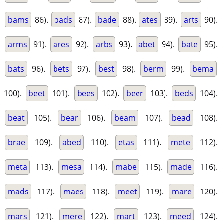
bams
86).
bads
87).
bade
88).
ates
89).
arts
90).
arms
91).
ares
92).
arbs
93).
abet
94).
bate
95).
bats
96).
bets
97).
best
98).
berm
99).
bema
100).
beet
101).
bees
102).
beer
103).
beds
104).
beat
105).
bear
106).
beam
107).
bead
108).
brae
109).
abed
110).
etas
111).
mete
112).
meta
113).
mesa
114).
mabe
115).
made
116).
mads
117).
maes
118).
meet
119).
mare
120).
mars
121).
mere
122).
mart
123).
meed
124).