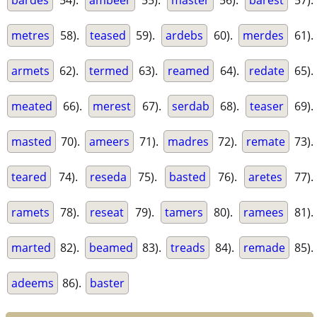
bardes
54).
ambeer
55).
master
56).
barest
57).
metres
58).
teased
59).
ardebs
60).
merdes
61).
armets
62).
termed
63).
reamed
64).
redate
65).
meated
66).
merest
67).
serdab
68).
teaser
69).
masted
70).
ameers
71).
madres
72).
remate
73).
teared
74).
reseda
75).
basted
76).
aretes
77).
ramets
78).
reseat
79).
tamers
80).
ramees
81).
marted
82).
beamed
83).
treads
84).
remade
85).
adeems
86).
baster