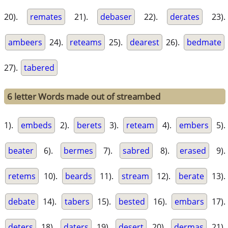
20).
remates
21).
debaser
22).
derates
23).
ambeers
24).
reteams
25).
dearest
26).
bedmate
27).
tabered
6 letter Words made out of streambed
1).
embeds
2).
berets
3).
reteam
4).
embers
5).
beater
6).
bermes
7).
sabred
8).
erased
9).
retems
10).
beards
11).
stream
12).
berate
13).
debate
14).
tabers
15).
bested
16).
embars
17).
deters
18).
daters
19).
desert
20).
dermas
21).