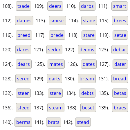
108).
tsade
109).
deers
110).
darbs
111).
smart
112).
dames
113).
smear
114).
stade
115).
brees
116).
breed
117).
brede
118).
stare
119).
setae
120).
dares
121).
seder
122).
deems
123).
debar
124).
dears
125).
mates
126).
dates
127).
dater
128).
sered
129).
darts
130).
bream
131).
bread
132).
steer
133).
stere
134).
debts
135).
betas
136).
steed
137).
steam
138).
beset
139).
braes
140).
berms
141).
brats
142).
stead