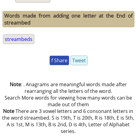
Words made from adding one letter at the End of
streambed
streambeds
f Share
Tweet
Note
: . Anagrams are meaningful words made after
rearranging all the letters of the word.
Search More words for viewing how many words can be
made out of them
Note
There are 3 vowel letters and 6 consonant letters in
the word streambed. S is 19th, T is 20th, R is 18th, E is 5th,
A is 1st, M is 13th, B is 2nd, D is 4th, Letter of Alphabet
series.