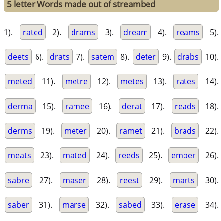
5 letter Words made out of streambed
1).
rated
2).
drams
3).
dream
4).
reams
5).
deets
6).
drats
7).
satem
8).
deter
9).
drabs
10).
meted
11).
metre
12).
metes
13).
rates
14).
derma
15).
ramee
16).
derat
17).
reads
18).
derms
19).
meter
20).
ramet
21).
brads
22).
meats
23).
mated
24).
reeds
25).
ember
26).
sabre
27).
maser
28).
reest
29).
marts
30).
saber
31).
marse
32).
sabed
33).
erase
34).