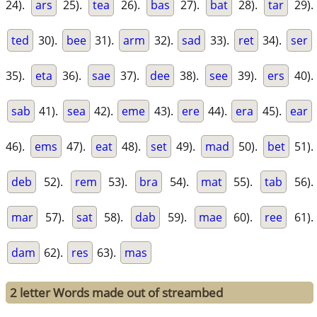
24).
ars
25).
tea
26).
bas
27).
bat
28).
tar
29).
ted
30).
bee
31).
arm
32).
sad
33).
ret
34).
ser
35).
eta
36).
sae
37).
dee
38).
see
39).
ers
40).
sab
41).
sea
42).
eme
43).
ere
44).
era
45).
ear
46).
ems
47).
eat
48).
set
49).
mad
50).
bet
51).
deb
52).
rem
53).
bra
54).
mat
55).
tab
56).
mar
57).
sat
58).
dab
59).
mae
60).
ree
61).
dam
62).
res
63).
mas
2 letter Words made out of streambed