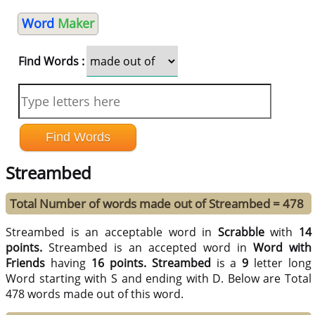
Word
Maker
Find Words :
Streambed
Total Number of words made out of Streambed = 478
Streambed is an acceptable word in
Scrabble
with
14
points.
Streambed is an accepted word in
Word with
Friends
having
16 points.
Streambed
is a
9
letter long
Word starting with S and ending with D. Below are Total
478 words made out of this word.