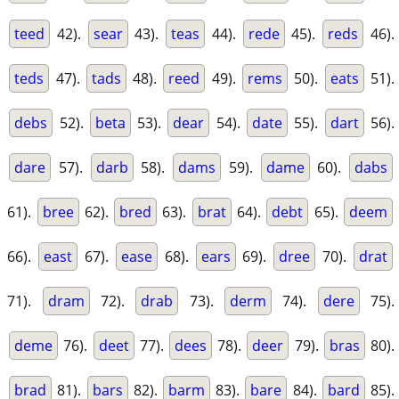
teed
42).
sear
43).
teas
44).
rede
45).
reds
46).
teds
47).
tads
48).
reed
49).
rems
50).
eats
51).
debs
52).
beta
53).
dear
54).
date
55).
dart
56).
dare
57).
darb
58).
dams
59).
dame
60).
dabs
61).
bree
62).
bred
63).
brat
64).
debt
65).
deem
66).
east
67).
ease
68).
ears
69).
dree
70).
drat
71).
dram
72).
drab
73).
derm
74).
dere
75).
deme
76).
deet
77).
dees
78).
deer
79).
bras
80).
brad
81).
bars
82).
barm
83).
bare
84).
bard
85).