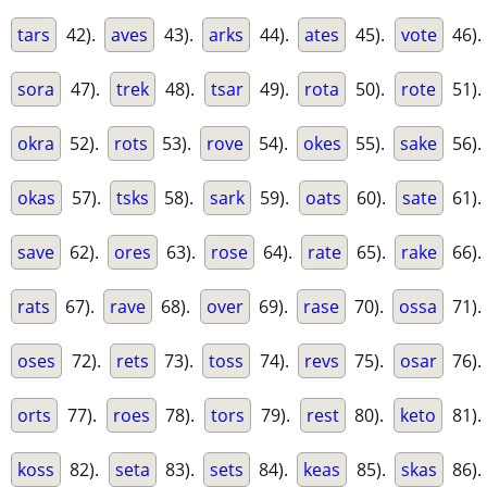
tars
42).
aves
43).
arks
44).
ates
45).
vote
46).
sora
47).
trek
48).
tsar
49).
rota
50).
rote
51).
okra
52).
rots
53).
rove
54).
okes
55).
sake
56).
okas
57).
tsks
58).
sark
59).
oats
60).
sate
61).
save
62).
ores
63).
rose
64).
rate
65).
rake
66).
rats
67).
rave
68).
over
69).
rase
70).
ossa
71).
oses
72).
rets
73).
toss
74).
revs
75).
osar
76).
orts
77).
roes
78).
tors
79).
rest
80).
keto
81).
koss
82).
seta
83).
sets
84).
keas
85).
skas
86).