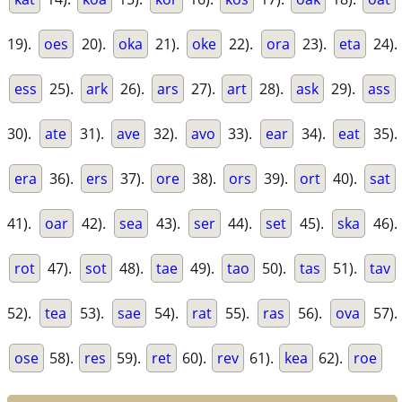
19).
oes
20).
oka
21).
oke
22).
ora
23).
eta
24).
ess
25).
ark
26).
ars
27).
art
28).
ask
29).
ass
30).
ate
31).
ave
32).
avo
33).
ear
34).
eat
35).
era
36).
ers
37).
ore
38).
ors
39).
ort
40).
sat
41).
oar
42).
sea
43).
ser
44).
set
45).
ska
46).
rot
47).
sot
48).
tae
49).
tao
50).
tas
51).
tav
52).
tea
53).
sae
54).
rat
55).
ras
56).
ova
57).
ose
58).
res
59).
ret
60).
rev
61).
kea
62).
roe