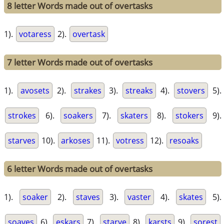
8 letter Words made out of overtasks
1).
votaress
2).
overtask
7 letter Words made out of overtasks
1).
avosets
2).
strakes
3).
streaks
4).
stovers
5).
strokes
6).
soakers
7).
skaters
8).
stokers
9).
starves
10).
arkoses
11).
votress
12).
resoaks
6 letter Words made out of overtasks
1).
soaker
2).
staves
3).
vaster
4).
skates
5).
soaves
6).
eskars
7).
starve
8).
karsts
9).
sorest