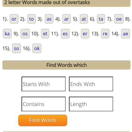
2 letter Words made out of overtasks
1).
or
2).
to
3).
as
4).
ar
5).
at
6).
ta
7).
oe
8).
ka
9).
os
10).
et
11).
es
12).
er
13).
re
14).
ae
15).
so
16).
ok
Find Words which