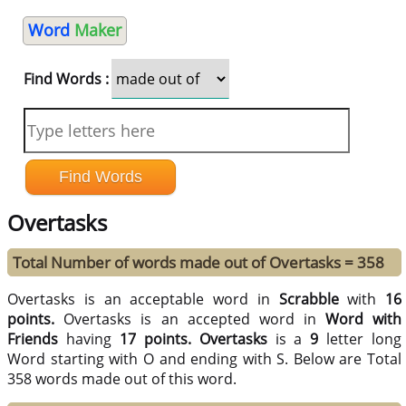
Word
Maker
Find Words :
Overtasks
Total Number of words made out of Overtasks = 358
Overtasks is an acceptable word in
Scrabble
with
16
points.
Overtasks is an accepted word in
Word with
Friends
having
17 points.
Overtasks
is a
9
letter long
Word starting with O and ending with S. Below are Total
358 words made out of this word.