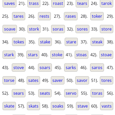
saves
21).
trass
22).
roast
23).
tears
24).
tarok
25).
tares
26).
rests
27).
rases
28).
toker
29).
soave
30).
stork
31).
soras
32).
sores
33).
store
34).
tokes
35).
stake
36).
stare
37).
steak
38).
stark
39).
stars
40).
stoke
41).
stoas
42).
stoae
43).
stove
44).
soars
45).
sarks
46).
saros
47).
torse
48).
sates
49).
saver
50).
savor
51).
tores
52).
sears
53).
seats
54).
servo
55).
toras
56).
skate
57).
skats
58).
soaks
59).
stave
60).
vasts