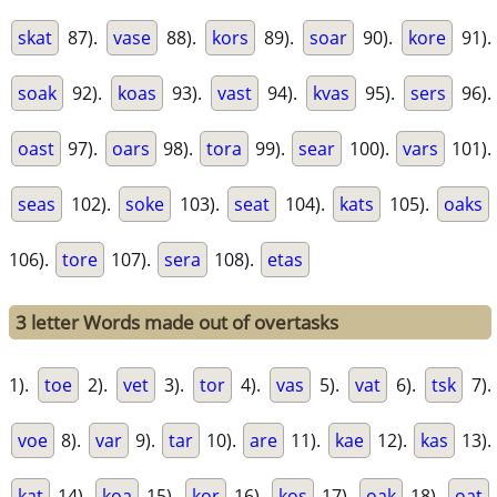
skat
87).
vase
88).
kors
89).
soar
90).
kore
91).
soak
92).
koas
93).
vast
94).
kvas
95).
sers
96).
oast
97).
oars
98).
tora
99).
sear
100).
vars
101).
seas
102).
soke
103).
seat
104).
kats
105).
oaks
106).
tore
107).
sera
108).
etas
3 letter Words made out of overtasks
1).
toe
2).
vet
3).
tor
4).
vas
5).
vat
6).
tsk
7).
voe
8).
var
9).
tar
10).
are
11).
kae
12).
kas
13).
kat
14).
koa
15).
kor
16).
kos
17).
oak
18).
oat