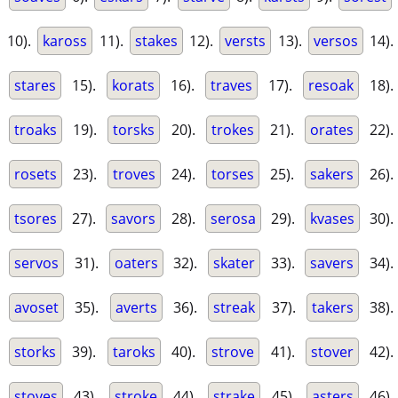
10).
kaross
11).
stakes
12).
versts
13).
versos
14).
stares
15).
korats
16).
traves
17).
resoak
18).
troaks
19).
torsks
20).
trokes
21).
orates
22).
rosets
23).
troves
24).
torses
25).
sakers
26).
tsores
27).
savors
28).
serosa
29).
kvases
30).
servos
31).
oaters
32).
skater
33).
savers
34).
avoset
35).
averts
36).
streak
37).
takers
38).
storks
39).
taroks
40).
strove
41).
stover
42).
stoves
43).
stroke
44).
strake
45).
asters
46).