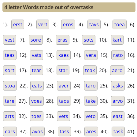
4 letter Words made out of overtasks
1).
erst
2).
vert
3).
eros
4).
tavs
5).
toea
6).
vest
7).
sore
8).
eras
9).
sots
10).
kart
11).
teas
12).
vats
13).
kaes
14).
vera
15).
rato
16).
sort
17).
tear
18).
star
19).
teak
20).
aero
21).
stoa
22).
eats
23).
aver
24).
taro
25).
asks
26).
tare
27).
voes
28).
taos
29).
take
30).
arvo
31).
arts
32).
toes
33).
vets
34).
veto
35).
east
36).
ears
37).
avos
38).
tass
39).
ares
40).
task
41).