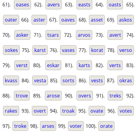
61).
oases
62).
avers
63).
easts
64).
oasts
65).
oater
66).
aster
67).
oaves
68).
asset
69).
askos
70).
asker
71).
tsars
72).
arvos
73).
avert
74).
sokes
75).
karst
76).
vases
77).
korat
78).
verso
79).
verst
80).
eskar
81).
karts
82).
verts
83).
kvass
84).
vesta
85).
sorts
86).
vests
87).
okras
88).
trove
89).
arose
90).
overs
91).
treks
92).
rakes
93).
overt
94).
troak
95).
ovate
96).
votes
97).
troke
98).
arses
99).
voter
100).
orate