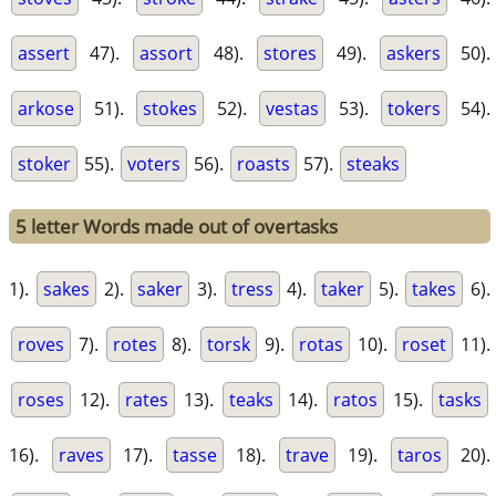
assert
47).
assort
48).
stores
49).
askers
50).
arkose
51).
stokes
52).
vestas
53).
tokers
54).
stoker
55).
voters
56).
roasts
57).
steaks
5 letter Words made out of overtasks
1).
sakes
2).
saker
3).
tress
4).
taker
5).
takes
6).
roves
7).
rotes
8).
torsk
9).
rotas
10).
roset
11).
roses
12).
rates
13).
teaks
14).
ratos
15).
tasks
16).
raves
17).
tasse
18).
trave
19).
taros
20).