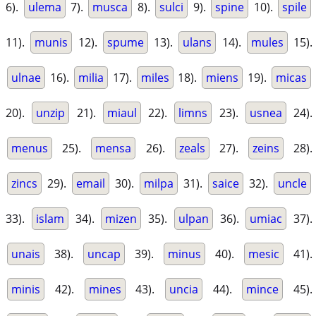
6).
ulema
7).
musca
8).
sulci
9).
spine
10).
spile
11).
munis
12).
spume
13).
ulans
14).
mules
15).
ulnae
16).
milia
17).
miles
18).
miens
19).
micas
20).
unzip
21).
miaul
22).
limns
23).
usnea
24).
menus
25).
mensa
26).
zeals
27).
zeins
28).
zincs
29).
email
30).
milpa
31).
saice
32).
uncle
33).
islam
34).
mizen
35).
ulpan
36).
umiac
37).
unais
38).
uncap
39).
minus
40).
mesic
41).
minis
42).
mines
43).
uncia
44).
mince
45).