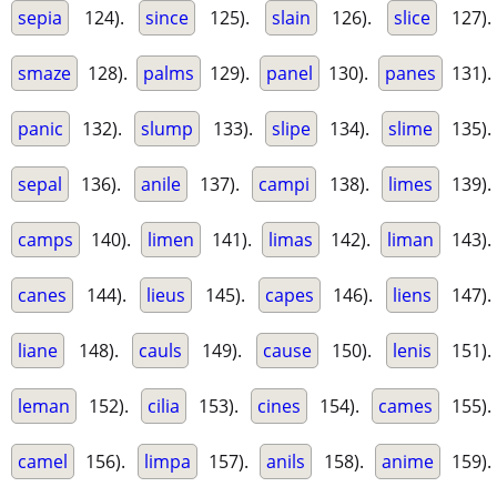
sepia
124).
since
125).
slain
126).
slice
127).
smaze
128).
palms
129).
panel
130).
panes
131).
panic
132).
slump
133).
slipe
134).
slime
135).
sepal
136).
anile
137).
campi
138).
limes
139).
camps
140).
limen
141).
limas
142).
liman
143).
canes
144).
lieus
145).
capes
146).
liens
147).
liane
148).
cauls
149).
cause
150).
lenis
151).
leman
152).
cilia
153).
cines
154).
cames
155).
camel
156).
limpa
157).
anils
158).
anime
159).