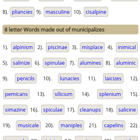
8).
pliancies
9).
masculine
10).
cisalpine
8 letter Words made out of municipalizes
1).
alpinism
2).
piscinae
3).
misplace
4).
inimical
5).
salinize
6).
spinulae
7).
alumines
8).
aluminic
9).
penicils
10).
lunacies
11).
laicizes
12).
pemicans
13).
silicium
14).
splenium
15).
simazine
16).
spiculae
17).
cleanups
18).
salicine
19).
musicale
20).
maniples
21).
capelins
22).