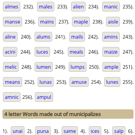
almes
232).
males
233).
alien
234).
manic
235).
manse
236).
mains
237).
maple
238).
aisle
239).
aline
240).
alums
241).
mails
242).
amins
243).
acini
244).
luces
245).
meals
246).
maize
247).
melic
248).
lumen
249).
lumps
250).
ample
251).
means
252).
lunas
253).
amuse
254).
lunes
255).
amnic
256).
ampul
4 letter Words made out of municipalizes
1).
unai
2).
puna
3).
same
4).
ices
5).
salp
6).