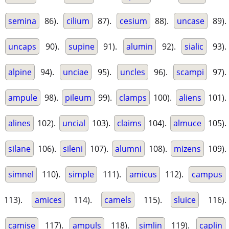
semina
86).
cilium
87).
cesium
88).
uncase
89).
uncaps
90).
supine
91).
alumin
92).
sialic
93).
alpine
94).
unciae
95).
uncles
96).
scampi
97).
ampule
98).
pileum
99).
clamps
100).
aliens
101).
alines
102).
uncial
103).
claims
104).
almuce
105).
silane
106).
sileni
107).
alumni
108).
mizens
109).
simnel
110).
simple
111).
amicus
112).
campus
113).
amices
114).
camels
115).
sluice
116).
camise
117).
ampuls
118).
simlin
119).
caplin