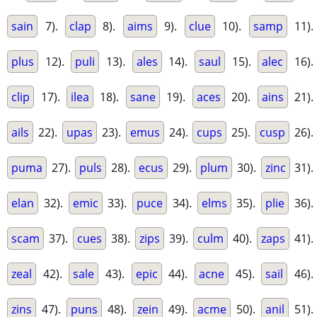
sain
7).
clap
8).
aims
9).
clue
10).
samp
11).
plus
12).
puli
13).
ales
14).
saul
15).
alec
16).
clip
17).
ilea
18).
sane
19).
aces
20).
ains
21).
ails
22).
upas
23).
emus
24).
cups
25).
cusp
26).
puma
27).
puls
28).
ecus
29).
plum
30).
zinc
31).
elan
32).
emic
33).
puce
34).
elms
35).
plie
36).
scam
37).
cues
38).
zips
39).
culm
40).
zaps
41).
zeal
42).
sale
43).
epic
44).
acne
45).
sail
46).
zins
47).
puns
48).
zein
49).
acme
50).
anil
51).