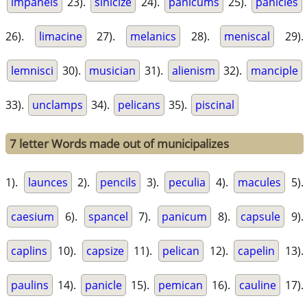
impanels
23).
sinicize
24).
panicums
25).
panicles
26).
limacine
27).
melanics
28).
meniscal
29).
lemnisci
30).
musician
31).
alienism
32).
manciple
33).
unclamps
34).
pelicans
35).
piscinal
7 letter Words made out of municipalizes
1).
launces
2).
pencils
3).
peculia
4).
macules
5).
caesium
6).
spancel
7).
panicum
8).
capsule
9).
caplins
10).
capsize
11).
pelican
12).
capelin
13).
paulins
14).
panicle
15).
pemican
16).
cauline
17).