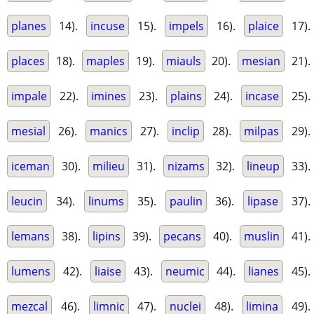
planes
14).
incuse
15).
impels
16).
plaice
17).
places
18).
maples
19).
miauls
20).
mesian
21).
impale
22).
imines
23).
plains
24).
incase
25).
mesial
26).
manics
27).
inclip
28).
milpas
29).
iceman
30).
milieu
31).
nizams
32).
lineup
33).
leucin
34).
linums
35).
paulin
36).
lipase
37).
lemans
38).
lipins
39).
pecans
40).
muslin
41).
lumens
42).
liaise
43).
neumic
44).
lianes
45).
mezcal
46).
limnic
47).
nuclei
48).
limina
49).