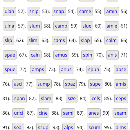
ulan
52).
snip
53).
snap
54).
came
55).
amin
56).
ulna
57).
slum
58).
camp
59).
slue
60).
amie
61).
slip
62).
slim
63).
cams
64).
slap
65).
calm
66).
spae
67).
cain
68).
amus
69).
spin
70).
anis
71).
spue
72).
amps
73).
anus
74).
spun
75).
apse
76).
asci
77).
sump
78).
spaz
79).
supe
80).
amis
81).
span
82).
slam
83).
size
84).
cels
85).
ceps
86).
unci
87).
cine
88).
semi
89).
anes
90).
seam
91).
seal
92).
scup
93).
alps
94).
scum
95).
alms