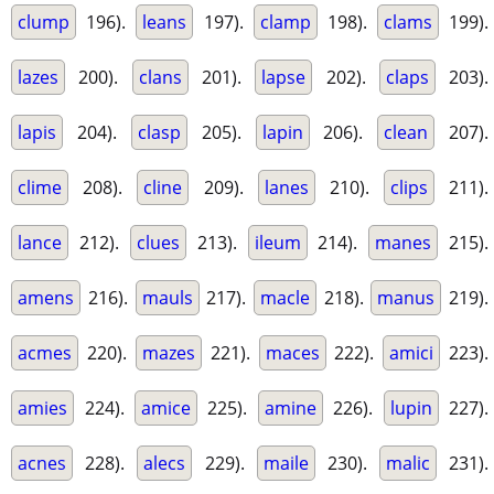
clump
196).
leans
197).
clamp
198).
clams
199).
lazes
200).
clans
201).
lapse
202).
claps
203).
lapis
204).
clasp
205).
lapin
206).
clean
207).
clime
208).
cline
209).
lanes
210).
clips
211).
lance
212).
clues
213).
ileum
214).
manes
215).
amens
216).
mauls
217).
macle
218).
manus
219).
acmes
220).
mazes
221).
maces
222).
amici
223).
amies
224).
amice
225).
amine
226).
lupin
227).
acnes
228).
alecs
229).
maile
230).
malic
231).