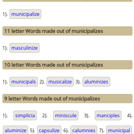
1).
municipalize
11 letter Words made out of municipalizes
1).
masculinize
10 letter Words made out of municipalizes
1).
municipals
2).
musicalize
3).
aluminizes
9 letter Words made out of municipalizes
1).
simplicia
2).
miniscule
3).
manciples
4).
aluminize
5).
capsulize
6).
calumnies
7).
municipal