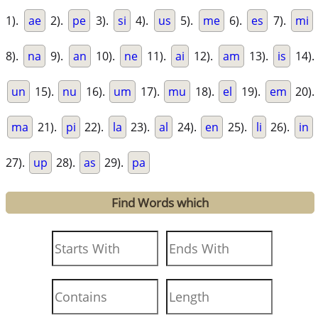
1).
ae
2).
pe
3).
si
4).
us
5).
me
6).
es
7).
mi
8).
na
9).
an
10).
ne
11).
ai
12).
am
13).
is
14).
un
15).
nu
16).
um
17).
mu
18).
el
19).
em
20).
ma
21).
pi
22).
la
23).
al
24).
en
25).
li
26).
in
27).
up
28).
as
29).
pa
Find Words which