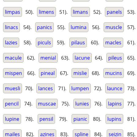
limpas
50).
limens
51).
limans
52).
panels
53).
linacs
54).
panics
55).
lumina
56).
muscle
57).
lazies
58).
piculs
59).
pilaus
60).
macles
61).
macule
62).
menial
63).
lacune
64).
pileus
65).
mispen
66).
pineal
67).
mislie
68).
mucins
69).
muesli
70).
lances
71).
lumpen
72).
launce
73).
pencil
74).
muscae
75).
lunies
76).
lapins
77).
lupine
78).
pensil
79).
pianic
80).
lupins
81).
mailes
82).
azines
83).
spline
84).
seizin
85).