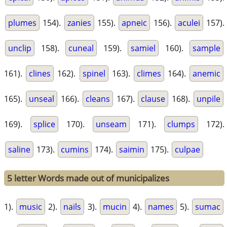
plumes
154).
zanies
155).
apneic
156).
aculei
157).
unclip
158).
cuneal
159).
samiel
160).
sample
161).
clines
162).
spinel
163).
climes
164).
anemic
165).
unseal
166).
cleans
167).
clause
168).
unpile
169).
splice
170).
unseam
171).
clumps
172).
saline
173).
cumins
174).
saimin
175).
culpae
5 letter Words made out of municipalizes
1).
music
2).
nails
3).
mucin
4).
names
5).
sumac