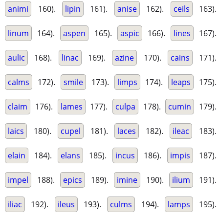
animi
160).
lipin
161).
anise
162).
ceils
163).
linum
164).
aspen
165).
aspic
166).
lines
167).
aulic
168).
linac
169).
azine
170).
cains
171).
calms
172).
smile
173).
limps
174).
leaps
175).
claim
176).
lames
177).
culpa
178).
cumin
179).
laics
180).
cupel
181).
laces
182).
ileac
183).
elain
184).
elans
185).
incus
186).
impis
187).
impel
188).
epics
189).
imine
190).
ilium
191).
iliac
192).
ileus
193).
culms
194).
lamps
195).