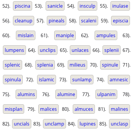
52).
piscina
53).
sanicle
54).
insculp
55).
inulase
56).
cleanup
57).
pineals
58).
scaleni
59).
episcia
60).
mislain
61).
maniple
62).
ampules
63).
lumpens
64).
unclips
65).
unlaces
66).
splenii
67).
splenic
68).
splenia
69).
milieus
70).
spinule
71).
spinula
72).
islamic
73).
sunlamp
74).
amnesic
75).
alumins
76).
alumine
77).
ulpanim
78).
misplan
79).
malices
80).
almuces
81).
malines
82).
uncials
83).
unclamp
84).
lupines
85).
unclasp