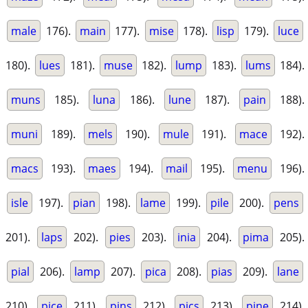
male
176).
main
177).
mise
178).
lisp
179).
luce
180).
lues
181).
muse
182).
lump
183).
lums
184).
muns
185).
luna
186).
lune
187).
pain
188).
muni
189).
mels
190).
mule
191).
mace
192).
macs
193).
maes
194).
mail
195).
menu
196).
isle
197).
pian
198).
lame
199).
pile
200).
pens
201).
laps
202).
pies
203).
inia
204).
pima
205).
pial
206).
lamp
207).
pica
208).
pias
209).
lane
210).
pice
211).
pins
212).
pics
213).
pine
214).