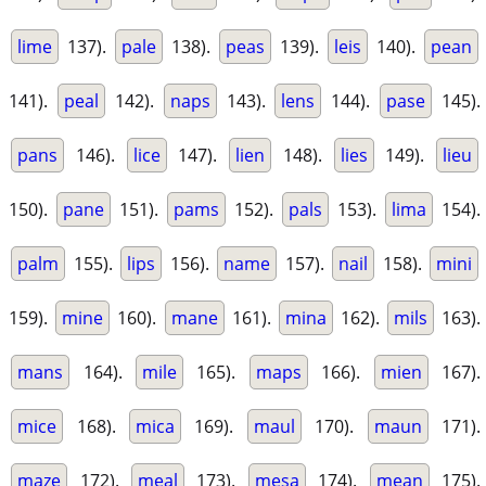
lime
137).
pale
138).
peas
139).
leis
140).
pean
141).
peal
142).
naps
143).
lens
144).
pase
145).
pans
146).
lice
147).
lien
148).
lies
149).
lieu
150).
pane
151).
pams
152).
pals
153).
lima
154).
palm
155).
lips
156).
name
157).
nail
158).
mini
159).
mine
160).
mane
161).
mina
162).
mils
163).
mans
164).
mile
165).
maps
166).
mien
167).
mice
168).
mica
169).
maul
170).
maun
171).
maze
172).
meal
173).
mesa
174).
mean
175).