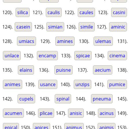
120).
silica
121).
caulis
122).
caules
123).
casini
124).
casein
125).
simian
126).
simile
127).
aminic
128).
umiacs
129).
amines
130).
ulemas
131).
unlace
132).
encamp
133).
spicae
134).
cinema
135).
elains
136).
puisne
137).
aecium
138).
animes
139).
usance
140).
unzips
141).
pumice
142).
cupels
143).
spinal
144).
pneuma
145).
acumen
146).
plicae
147).
anisic
148).
acinus
149).
epical
150).
apices
151).
animus
152).
animis
153).