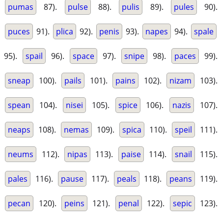
pumas
87).
pulse
88).
pulis
89).
pules
90).
puces
91).
plica
92).
penis
93).
napes
94).
spale
95).
spail
96).
space
97).
snipe
98).
paces
99).
sneap
100).
pails
101).
pains
102).
nizam
103).
spean
104).
nisei
105).
spice
106).
nazis
107).
neaps
108).
nemas
109).
spica
110).
speil
111).
neums
112).
nipas
113).
paise
114).
snail
115).
pales
116).
pause
117).
peals
118).
peans
119).
pecan
120).
peins
121).
penal
122).
sepic
123).