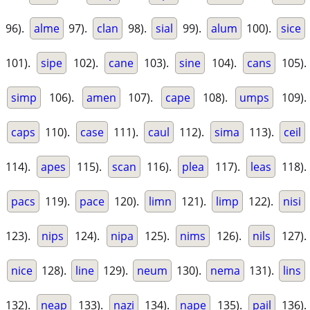
96).
alme
97).
clan
98).
sial
99).
alum
100).
sice
101).
sipe
102).
cane
103).
sine
104).
cans
105).
simp
106).
amen
107).
cape
108).
umps
109).
caps
110).
case
111).
caul
112).
sima
113).
ceil
114).
apes
115).
scan
116).
plea
117).
leas
118).
pacs
119).
pace
120).
limn
121).
limp
122).
nisi
123).
nips
124).
nipa
125).
nims
126).
nils
127).
nice
128).
line
129).
neum
130).
nema
131).
lins
132).
neap
133).
nazi
134).
nape
135).
pail
136).