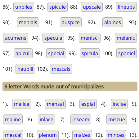
86).
unpiles
87).
spicule
88).
upscale
89).
lineups
90).
menials
91).
auspice
92).
alpines
93).
acumens
94).
specula
95).
menisci
96).
melanic
97).
apiculi
98).
special
99).
spicula
100).
spaniel
101).
nauplii
102).
mezcals
6 letter Words made out of municipalizes
1).
malice
2).
mensal
3).
espial
4).
incise
5).
maline
6).
inlace
7).
inseam
8).
miscue
9).
mescal
10).
plenum
11).
maizes
12).
minces
13).