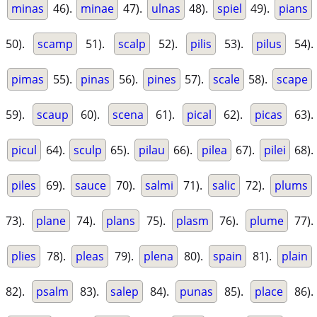
minas
46).
minae
47).
ulnas
48).
spiel
49).
pians
50).
scamp
51).
scalp
52).
pilis
53).
pilus
54).
pimas
55).
pinas
56).
pines
57).
scale
58).
scape
59).
scaup
60).
scena
61).
pical
62).
picas
63).
picul
64).
sculp
65).
pilau
66).
pilea
67).
pilei
68).
piles
69).
sauce
70).
salmi
71).
salic
72).
plums
73).
plane
74).
plans
75).
plasm
76).
plume
77).
plies
78).
pleas
79).
plena
80).
spain
81).
plain
82).
psalm
83).
salep
84).
punas
85).
place
86).