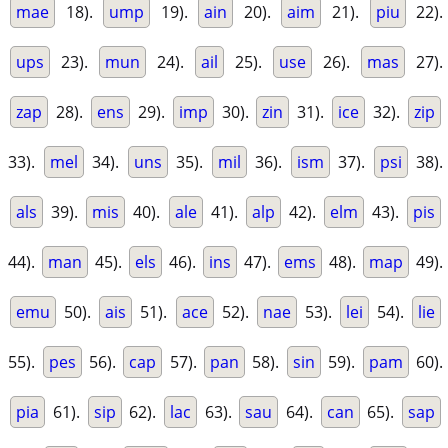
mae
18).
ump
19).
ain
20).
aim
21).
piu
22).
ups
23).
mun
24).
ail
25).
use
26).
mas
27).
zap
28).
ens
29).
imp
30).
zin
31).
ice
32).
zip
33).
mel
34).
uns
35).
mil
36).
ism
37).
psi
38).
als
39).
mis
40).
ale
41).
alp
42).
elm
43).
pis
44).
man
45).
els
46).
ins
47).
ems
48).
map
49).
emu
50).
ais
51).
ace
52).
nae
53).
lei
54).
lie
55).
pes
56).
cap
57).
pan
58).
sin
59).
pam
60).
pia
61).
sip
62).
lac
63).
sau
64).
can
65).
sap