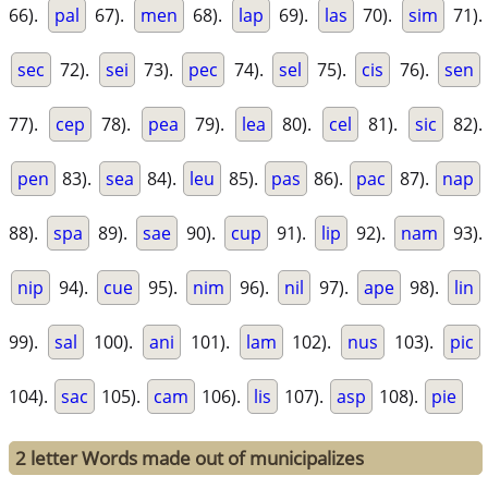
66).
pal
67).
men
68).
lap
69).
las
70).
sim
71).
sec
72).
sei
73).
pec
74).
sel
75).
cis
76).
sen
77).
cep
78).
pea
79).
lea
80).
cel
81).
sic
82).
pen
83).
sea
84).
leu
85).
pas
86).
pac
87).
nap
88).
spa
89).
sae
90).
cup
91).
lip
92).
nam
93).
nip
94).
cue
95).
nim
96).
nil
97).
ape
98).
lin
99).
sal
100).
ani
101).
lam
102).
nus
103).
pic
104).
sac
105).
cam
106).
lis
107).
asp
108).
pie
2 letter Words made out of municipalizes