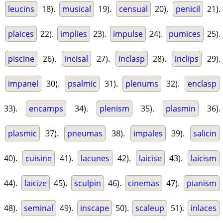
leucins
18).
musical
19).
censual
20).
penicil
21).
plaices
22).
implies
23).
impulse
24).
pumices
25).
piscine
26).
incisal
27).
inclasp
28).
inclips
29).
impanel
30).
psalmic
31).
plenums
32).
enclasp
33).
encamps
34).
plenism
35).
plasmin
36).
plasmic
37).
pneumas
38).
impales
39).
salicin
40).
cuisine
41).
lacunes
42).
laicise
43).
laicism
44).
laicize
45).
sculpin
46).
cinemas
47).
pianism
48).
seminal
49).
inscape
50).
scaleup
51).
inlaces