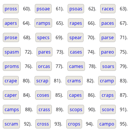
pross
60).
psoae
61).
psoas
62).
races
63).
apers
64).
ramps
65).
rapes
66).
paces
67).
prose
68).
specs
69).
spear
70).
parse
71).
spasm
72).
pares
73).
cases
74).
pareo
75).
proms
76).
orcas
77).
cames
78).
soars
79).
crape
80).
scrap
81).
crams
82).
cramp
83).
caper
84).
coses
85).
capes
86).
craps
87).
camps
88).
crass
89).
scops
90).
score
91).
scram
92).
cross
93).
crops
94).
campo
95).