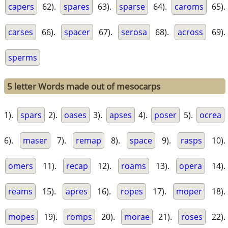
capers
62).
spares
63).
sparse
64).
caroms
65).
carses
66).
spacer
67).
serosa
68).
across
69).
sperms
5 letter Words made out of mesocarps
1).
spars
2).
oases
3).
apses
4).
poser
5).
ocrea
6).
maser
7).
remap
8).
space
9).
rasps
10).
omers
11).
recap
12).
roams
13).
opera
14).
reams
15).
apres
16).
ropes
17).
moper
18).
mopes
19).
romps
20).
morae
21).
roses
22).