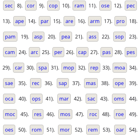
sec
8).
cor
9).
cop
10).
ram
11).
ose
12).
pec
13).
ape
14).
par
15).
are
16).
arm
17).
pro
18).
pam
19).
asp
20).
pea
21).
ass
22).
sop
23).
cam
24).
arc
25).
per
26).
cap
27).
pas
28).
pes
29).
car
30).
spa
31).
mop
32).
rep
33).
moa
34).
sae
35).
rec
36).
sap
37).
mas
38).
ope
39).
oca
40).
ops
41).
mar
42).
sac
43).
oms
44).
moc
45).
res
46).
mos
47).
roc
48).
roe
49).
oes
50).
rom
51).
mor
52).
rem
53).
oar
54).