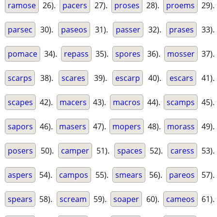
ramose
26).
pacers
27).
proses
28).
proems
29).
parsec
30).
paseos
31).
passer
32).
prases
33).
pomace
34).
repass
35).
spores
36).
mosser
37).
scarps
38).
scares
39).
escarp
40).
escars
41).
scapes
42).
macers
43).
macros
44).
scamps
45).
sapors
46).
masers
47).
mopers
48).
morass
49).
posers
50).
camper
51).
spaces
52).
caress
53).
aspers
54).
campos
55).
smears
56).
pareos
57).
spears
58).
scream
59).
soaper
60).
cameos
61).