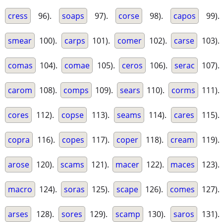
cress
96).
soaps
97).
corse
98).
capos
99).
smear
100).
carps
101).
comer
102).
carse
103).
comas
104).
comae
105).
ceros
106).
serac
107).
carom
108).
comps
109).
sears
110).
corms
111).
cores
112).
copse
113).
seams
114).
cares
115).
copra
116).
copes
117).
coper
118).
cream
119).
arose
120).
scams
121).
macer
122).
maces
123).
macro
124).
soras
125).
scape
126).
comes
127).
arses
128).
sores
129).
scamp
130).
saros
131).