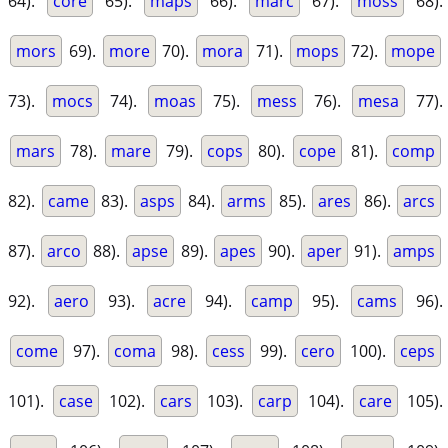
64).
core
65).
maps
66).
marc
67).
moss
68).
mors
69).
more
70).
mora
71).
mops
72).
mope
73).
mocs
74).
moas
75).
mess
76).
mesa
77).
mars
78).
mare
79).
cops
80).
cope
81).
comp
82).
came
83).
asps
84).
arms
85).
ares
86).
arcs
87).
arco
88).
apse
89).
apes
90).
aper
91).
amps
92).
aero
93).
acre
94).
camp
95).
cams
96).
come
97).
coma
98).
cess
99).
cero
100).
ceps
101).
case
102).
cars
103).
carp
104).
care
105).