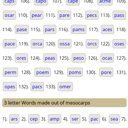
caps
106).
capo
107).
cape
108).
acme
109).
osar
110).
pear
111).
pare
112).
pecs
113).
pass
114).
pase
115).
pars
116).
pams
117).
aces
118).
pace
119).
orca
120).
ossa
121).
orcs
122).
oses
123).
ores
124).
peas
125).
peso
126).
ocas
127).
perm
128).
poem
129).
poms
130).
pore
131).
opes
132).
pacs
133).
omer
3 letter Words made out of mesocarps
1).
ars
2).
cep
3).
amp
4).
ser
5).
pac
6).
sea
7).