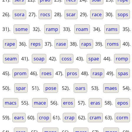
26).
sora
27).
rocs
28).
scar
29).
race
30).
sops
31).
some
32).
ramp
33).
roam
34).
rams
35).
rape
36).
reps
37).
rase
38).
raps
39).
roms
40).
seam
41).
soap
42).
coss
43).
spae
44).
romp
45).
prom
46).
roes
47).
pros
48).
rasp
49).
spas
50).
spar
51).
pose
52).
oars
53).
maes
54).
macs
55).
mace
56).
eros
57).
eras
58).
epos
59).
ears
60).
crop
61).
crap
62).
cram
63).
corm