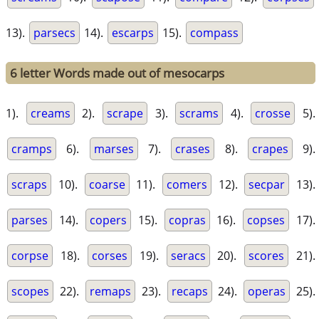
13).
parsecs
14).
escarps
15).
compass
6 letter Words made out of mesocarps
1).
creams
2).
scrape
3).
scrams
4).
crosse
5).
cramps
6).
marses
7).
crases
8).
crapes
9).
scraps
10).
coarse
11).
comers
12).
secpar
13).
parses
14).
copers
15).
copras
16).
copses
17).
corpse
18).
corses
19).
seracs
20).
scores
21).
scopes
22).
remaps
23).
recaps
24).
operas
25).