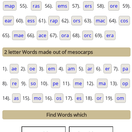
map
55).
ras
56).
ems
57).
ers
58).
ore
59).
ear
60).
ess
61).
rap
62).
ors
63).
mac
64).
cos
65).
mae
66).
ace
67).
ora
68).
orc
69).
era
2 letter Words made out of mesocarps
1).
ae
2).
oe
3).
em
4).
am
5).
ar
6).
er
7).
pa
8).
re
9).
so
10).
pe
11).
me
12).
ma
13).
op
14).
as
15).
mo
16).
os
17).
es
18).
or
19).
om
Find Words which