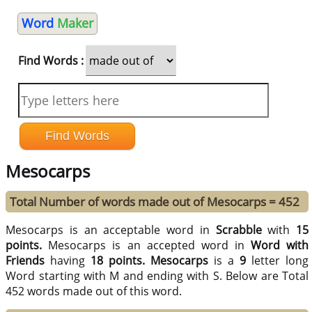
Word
Maker
Find Words :
Mesocarps
Total Number of words made out of Mesocarps = 452
Mesocarps is an acceptable word in
Scrabble
with
15
points.
Mesocarps is an accepted word in
Word with
Friends
having
18 points.
Mesocarps
is a
9
letter long
Word starting with M and ending with S. Below are Total
452 words made out of this word.