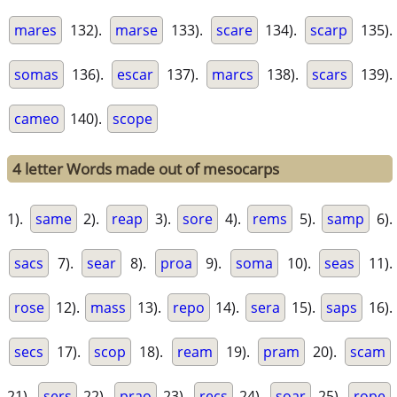
mares
132).
marse
133).
scare
134).
scarp
135).
somas
136).
escar
137).
marcs
138).
scars
139).
cameo
140).
scope
4 letter Words made out of mesocarps
1).
same
2).
reap
3).
sore
4).
rems
5).
samp
6).
sacs
7).
sear
8).
proa
9).
soma
10).
seas
11).
rose
12).
mass
13).
repo
14).
sera
15).
saps
16).
secs
17).
scop
18).
ream
19).
pram
20).
scam
21).
sers
22).
prao
23).
recs
24).
soar
25).
rope