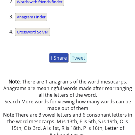
Words with friends finder
Anagram Finder
Crossword Solver
f Share
Tweet
Note
: There are 1 anagrams of the word mesocarps.
Anagrams are meaningful words made after rearranging
all the letters of the word.
Search More words for viewing how many words can be
made out of them
Note
There are 3 vowel letters and 6 consonant letters in
the word mesocarps. M is 13th, E is 5th, S is 19th, O is
15th, C is 3rd, A is 1st, R is 18th, P is 16th, Letter of
Alphabet series.