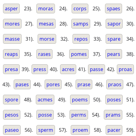
asper
23).
moras
24).
corps
25).
spaes
26).
mores
27).
mesas
28).
samps
29).
sapor
30).
masse
31).
morse
32).
repos
33).
spare
34).
reaps
35).
rases
36).
pomes
37).
pears
38).
presa
39).
press
40).
acres
41).
passe
42).
proas
43).
pases
44).
pores
45).
prase
46).
praos
47).
spore
48).
acmes
49).
poems
50).
poses
51).
pesos
52).
posse
53).
perms
54).
prams
55).
paseo
56).
sperm
57).
proem
58).
pacer
59).