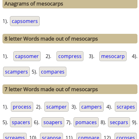
Anagrams of mesocarps
1).
capsomers
8 letter Words made out of mesocarps
1).
capsomer
2).
compress
3).
mesocarp
4).
scampers
5).
compares
7 letter Words made out of mesocarps
1).
process
2).
scamper
3).
campers
4).
scrapes
5).
spacers
6).
soapers
7).
pomaces
8).
secpars
9).
screams
10).
scapose
11).
compare
12).
corpses