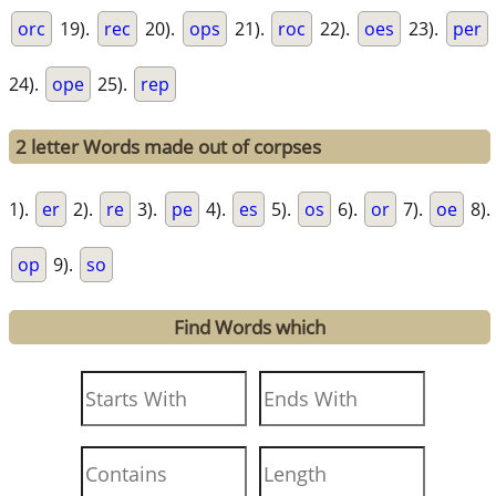
orc
19).
rec
20).
ops
21).
roc
22).
oes
23).
per
24).
ope
25).
rep
2 letter Words made out of corpses
1).
er
2).
re
3).
pe
4).
es
5).
os
6).
or
7).
oe
8).
op
9).
so
Find Words which