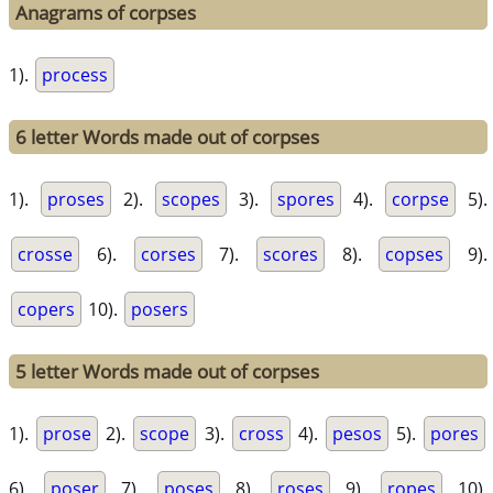
Anagrams of corpses
1).
process
6 letter Words made out of corpses
1).
proses
2).
scopes
3).
spores
4).
corpse
5).
crosse
6).
corses
7).
scores
8).
copses
9).
copers
10).
posers
5 letter Words made out of corpses
1).
prose
2).
scope
3).
cross
4).
pesos
5).
pores
6).
poser
7).
poses
8).
roses
9).
ropes
10).