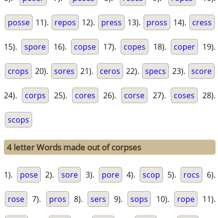
posse
11).
repos
12).
press
13).
pross
14).
cress
15).
spore
16).
copse
17).
copes
18).
coper
19).
crops
20).
sores
21).
ceros
22).
specs
23).
score
24).
corps
25).
cores
26).
corse
27).
coses
28).
scops
4 letter Words made out of corpses
1).
pose
2).
sore
3).
pore
4).
scop
5).
rocs
6).
rose
7).
pros
8).
sers
9).
sops
10).
rope
11).