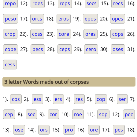
repo
12).
roes
13).
reps
14).
secs
15).
recs
16).
peso
17).
orcs
18).
eros
19).
epos
20).
opes
21).
crop
22).
coss
23).
core
24).
ores
25).
cops
26).
cope
27).
pecs
28).
ceps
29).
cero
30).
oses
31).
cess
3 letter Words made out of corpses
1).
cos
2).
ess
3).
ers
4).
res
5).
cop
6).
ser
7).
cep
8).
sec
9).
cor
10).
roe
11).
sop
12).
pec
13).
ose
14).
ors
15).
pro
16).
ore
17).
pes
18).