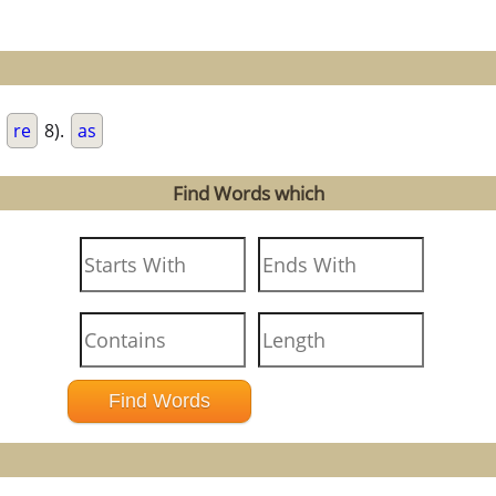
.
re
8).
as
Find Words which