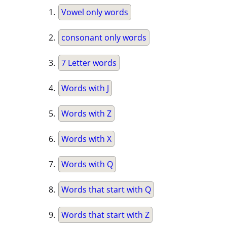
Vowel only words
consonant only words
7 Letter words
Words with J
Words with Z
Words with X
Words with Q
Words that start with Q
Words that start with Z