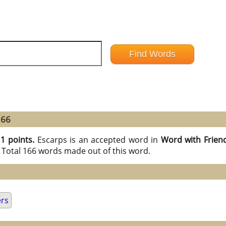
166
11 points.
Escarps is an accepted word in
Word with Frien
 Total 166 words made out of this word.
ers