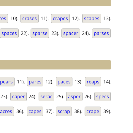
res
10).
crases
11).
crapes
12).
scapes
13).
spaces
22).
sparse
23).
spacer
24).
parses
pears
11).
pares
12).
paces
13).
reaps
14).
23).
caper
24).
serac
25).
asper
26).
specs
acres
36).
capes
37).
scrap
38).
crape
39).