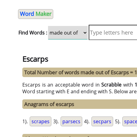
Word
Maker
Find Words :
Escarps
Total Number of words made out of Escarps = 
Escarps is an acceptable word in
Scrabble
with
Word starting with E and ending with S. Below are
Anagrams of escarps
1).
scrapes
3).
parsecs
4).
secpars
5).
spac