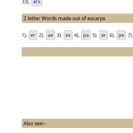
33).
ers
2 letter Words made out of escarps
1).
er
2).
ae
3).
es
4).
pa
5).
ar
6).
pe
7)
Also see:-