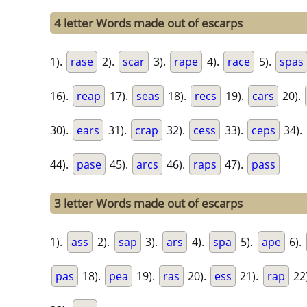
4 letter Words made out of escarps
1).
rase
2).
scar
3).
rape
4).
race
5).
spas
16).
reap
17).
seas
18).
recs
19).
cars
20).
30).
ears
31).
crap
32).
cess
33).
ceps
34).
44).
pase
45).
arcs
46).
raps
47).
pass
3 letter Words made out of escarps
1).
ass
2).
sap
3).
ars
4).
spa
5).
ape
6).
pas
18).
pea
19).
ras
20).
ess
21).
rap
22