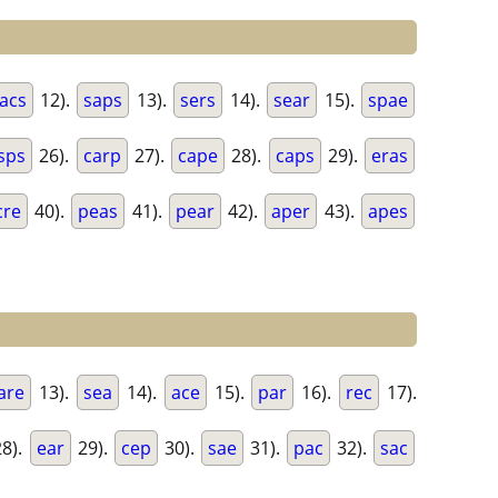
acs
12).
saps
13).
sers
14).
sear
15).
spae
sps
26).
carp
27).
cape
28).
caps
29).
eras
cre
40).
peas
41).
pear
42).
aper
43).
apes
are
13).
sea
14).
ace
15).
par
16).
rec
17).
8).
ear
29).
cep
30).
sae
31).
pac
32).
sac