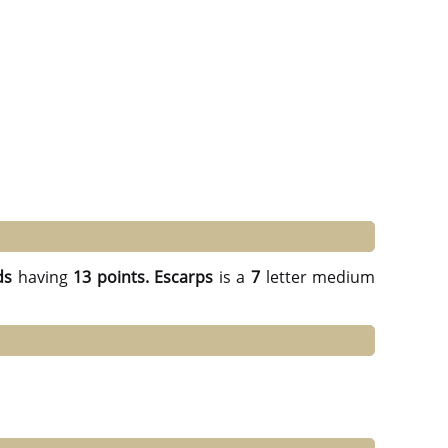
ds
having
13 points.
Escarps
is a
7
letter medium