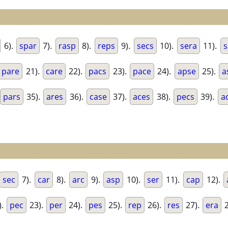
6).
spar
7).
rasp
8).
reps
9).
secs
10).
sera
11).
s
pare
21).
care
22).
pacs
23).
pace
24).
apse
25).
a
pars
35).
ares
36).
case
37).
aces
38).
pecs
39).
a
sec
7).
car
8).
arc
9).
asp
10).
ser
11).
cap
12).
).
pec
23).
per
24).
pes
25).
rep
26).
res
27).
era
2