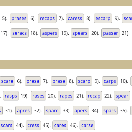
5).
prases
6).
recaps
7).
caress
8).
escarp
9).
sca
17).
seracs
18).
aspers
19).
spears
20).
passer
21).
scare
6).
presa
7).
prase
8).
scarp
9).
carps
10).
.
rasps
19).
rases
20).
rapes
21).
recap
22).
spear
s
31).
apres
32).
spare
33).
apers
34).
spars
35).
scars
44).
cress
45).
cares
46).
carse