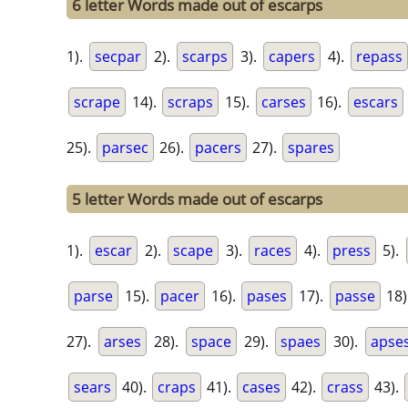
6 letter Words made out of escarps
1).
secpar
2).
scarps
3).
capers
4).
repass
scrape
14).
scraps
15).
carses
16).
escars
25).
parsec
26).
pacers
27).
spares
5 letter Words made out of escarps
1).
escar
2).
scape
3).
races
4).
press
5).
parse
15).
pacer
16).
pases
17).
passe
18)
27).
arses
28).
space
29).
spaes
30).
apse
sears
40).
craps
41).
cases
42).
crass
43).