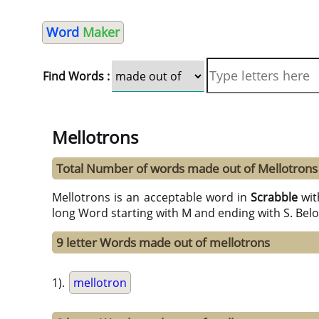
Word
Maker
Find Words :
Mellotrons
Total Number of words made out of Mellotrons
Mellotrons is an acceptable word in
Scrabble
wi
long Word starting with M and ending with S. Bel
9 letter Words made out of mellotrons
1).
mellotron