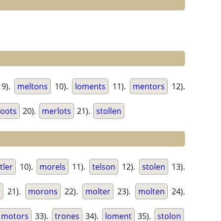
9).
meltons
10).
loments
11).
mentors
12).
oots
20).
merlots
21).
stollen
tler
10).
morels
11).
telson
12).
stolen
13).
r
21).
morons
22).
molter
23).
molten
24).
motors
33).
trones
34).
loment
35).
stolon