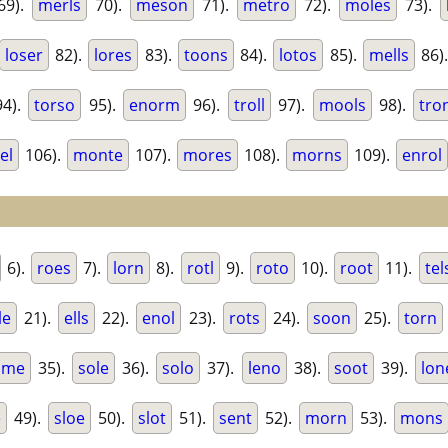
69).
merls
70).
meson
71).
metro
72).
moles
73).
loser
82).
lores
83).
toons
84).
lotos
85).
mells
86)
4).
torso
95).
enorm
96).
troll
97).
mools
98).
tro
el
106).
monte
107).
mores
108).
morns
109).
enrol
6).
roes
7).
lorn
8).
rotl
9).
roto
10).
root
11).
tel
le
21).
ells
22).
enol
23).
rots
24).
soon
25).
torn
ome
35).
sole
36).
solo
37).
leno
38).
soot
39).
lon
e
49).
sloe
50).
slot
51).
sent
52).
morn
53).
mons