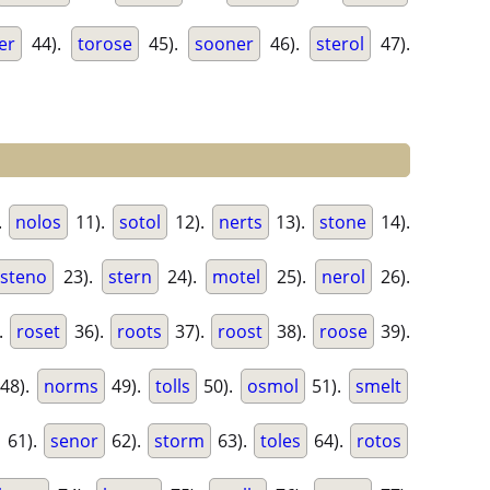
er
44).
torose
45).
sooner
46).
sterol
47).
.
nolos
11).
sotol
12).
nerts
13).
stone
14).
steno
23).
stern
24).
motel
25).
nerol
26).
.
roset
36).
roots
37).
roost
38).
roose
39).
48).
norms
49).
tolls
50).
osmol
51).
smelt
61).
senor
62).
storm
63).
toles
64).
rotos