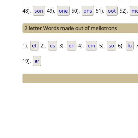
48).
son
49).
one
50).
ons
51).
oot
52).
m
2 letter Words made out of mellotrons
1).
et
2).
es
3).
en
4).
em
5).
so
6).
lo
7
19).
er