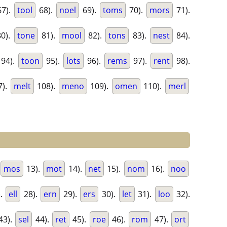
7).
tool
68).
noel
69).
toms
70).
mors
71).
0).
tone
81).
mool
82).
tons
83).
nest
84).
94).
toon
95).
lots
96).
rems
97).
rent
98).
7).
melt
108).
meno
109).
omen
110).
merl
mos
13).
mot
14).
net
15).
nom
16).
noo
).
ell
28).
ern
29).
ers
30).
let
31).
loo
32).
43).
sel
44).
ret
45).
roe
46).
rom
47).
ort