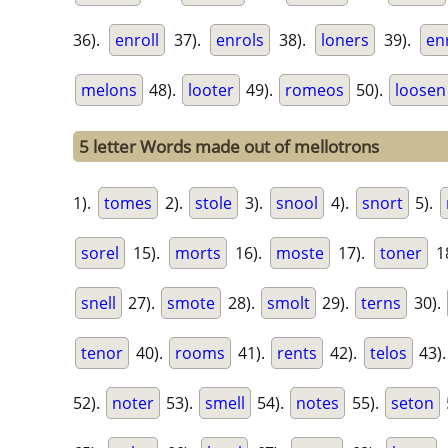
36).
enroll
37).
enrols
38).
loners
39).
en
melons
48).
looter
49).
romeos
50).
loosen
5 letter Words made out of mellotrons
1).
tomes
2).
stole
3).
snool
4).
snort
5).
sorel
15).
morts
16).
moste
17).
toner
1
snell
27).
smote
28).
smolt
29).
terns
30).
tenor
40).
rooms
41).
rents
42).
telos
43)
52).
noter
53).
smell
54).
notes
55).
seton