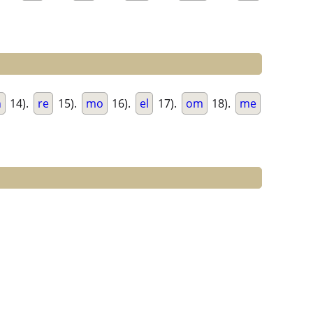
n
14).
re
15).
mo
16).
el
17).
om
18).
me