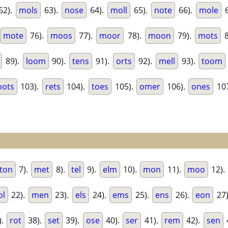
62).
mols
63).
nose
64).
moll
65).
note
66).
mole
6
mote
76).
moos
77).
moor
78).
moon
79).
mots
8
89).
loom
90).
tens
91).
orts
92).
mell
93).
toom
oots
103).
rets
104).
toes
105).
omer
106).
ones
10
ton
7).
met
8).
tel
9).
elm
10).
mon
11).
moo
12).
ol
22).
men
23).
els
24).
ems
25).
ens
26).
eon
27
).
rot
38).
set
39).
ose
40).
ser
41).
rem
42).
sen