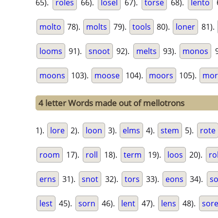
65).
roles
66).
losel
67).
torse
68).
lento
molto
78).
molts
79).
tools
80).
loner
81).
looms
91).
snoot
92).
melts
93).
monos
9
moons
103).
moose
104).
moors
105).
mor
4 letter Words made out of mellotrons
1).
lore
2).
loon
3).
elms
4).
stem
5).
rote
room
17).
roll
18).
term
19).
loos
20).
ro
erns
31).
snot
32).
tors
33).
eons
34).
s
lest
45).
sorn
46).
lent
47).
lens
48).
sor