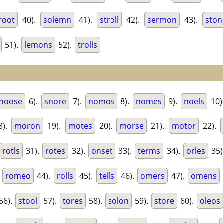
root
40).
solemn
41).
stroll
42).
sermon
43).
ston
51).
lemons
52).
trolls
noose
6).
snore
7).
nomos
8).
nomes
9).
noels
10)
8).
moron
19).
motes
20).
morse
21).
motor
22).
rotls
31).
rotes
32).
onset
33).
terms
34).
orles
35)
.
romeo
44).
rolls
45).
tells
46).
omers
47).
omens
56).
stool
57).
tores
58).
solon
59).
store
60).
oleos