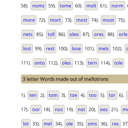
58).
noms
59).
tome
60).
molt
61).
norm
more
72).
mort
73).
most
74).
moot
75).
nets
85).
toll
86).
oleo
87).
ores
88).
orle
lost
99).
rest
100).
lose
101).
mels
102).
111).
onto
112).
oles
113).
tern
114).
tole
3 letter Words made out of mellotrons
1).
ten
2).
tom
3).
toe
4).
too
5).
tor
6).
17).
nor
18).
nos
19).
not
20).
oes
21).
m
lot
33).
mel
34).
ole
35).
oms
36).
res
37