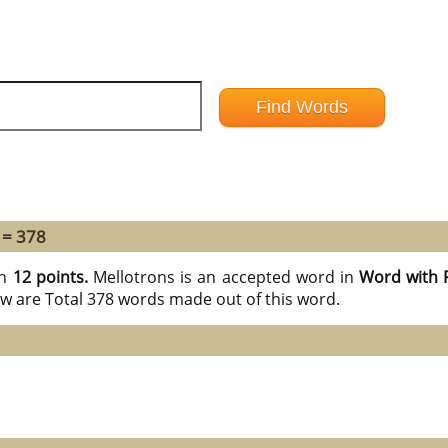
 = 378
th
12 points.
Mellotrons is an accepted word in
Word with 
ow are Total 378 words made out of this word.