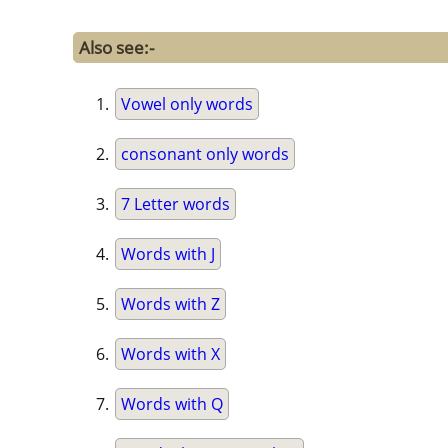
Also see:-
Vowel only words
consonant only words
7 Letter words
Words with J
Words with Z
Words with X
Words with Q