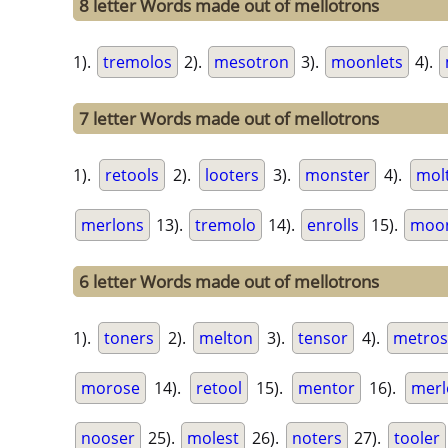
8 letter Words made out of mellotrons
1).
tremolos
2).
mesotron
3).
moonlets
4).
7 letter Words made out of mellotrons
1).
retools
2).
looters
3).
monster
4).
mol
merlons
13).
tremolo
14).
enrolls
15).
moo
6 letter Words made out of mellotrons
1).
toners
2).
melton
3).
tensor
4).
metros
morose
14).
retool
15).
mentor
16).
merl
nooser
25).
molest
26).
noters
27).
tooler