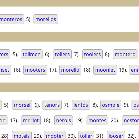
monteros
5).
morellos
ters
5).
tollmen
6).
tollers
7).
toolers
8).
montero
nset
16).
mooters
17).
morello
18).
moonlet
19).
enr
5).
morsel
6).
tenors
7).
lentos
8).
osmole
9).
os
on
17).
merlot
18).
nerols
19).
montes
20).
nesto
28).
motels
29).
mooter
30).
toller
31).
looser
32).