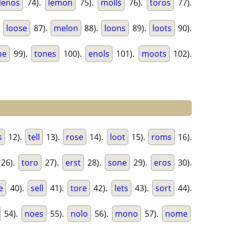
lenos
74).
lemon
75).
molls
76).
toros
77).
.
loose
87).
melon
88).
loons
89).
loots
90).
ne
99).
tones
100).
enols
101).
moots
102).
s
12).
tell
13).
rose
14).
loot
15).
roms
16).
26).
toro
27).
erst
28).
sone
29).
eros
30).
e
40).
sell
41).
tore
42).
lets
43).
sort
44).
54).
noes
55).
nolo
56).
mono
57).
nome