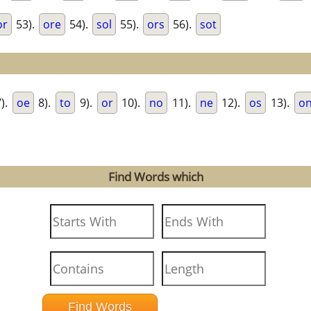
or
53).
ore
54).
sol
55).
ors
56).
sot
).
oe
8).
to
9).
or
10).
no
11).
ne
12).
os
13).
o
Find Words which