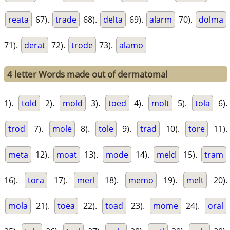
reata
67).
trade
68).
delta
69).
alarm
70).
dolma
71).
derat
72).
trode
73).
alamo
4 letter Words made out of dermatomal
1).
told
2).
mold
3).
toed
4).
molt
5).
tola
6).
trod
7).
mole
8).
tole
9).
trad
10).
tore
11).
meta
12).
moat
13).
mode
14).
meld
15).
tram
16).
tora
17).
merl
18).
memo
19).
melt
20).
mola
21).
toea
22).
toad
23).
mome
24).
oral