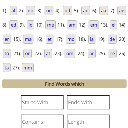
1).
al
2).
do
3).
oe
4).
od
5).
ad
6).
aa
7).
ae
8).
ed
9).
lo
10).
me
11).
am
12).
em
13).
el
14).
er
15).
ma
16).
et
17).
mo
18).
la
19).
de
20).
to
21).
or
22).
at
23).
om
24).
ar
25).
re
26).
ta
27).
mm
Find Words which