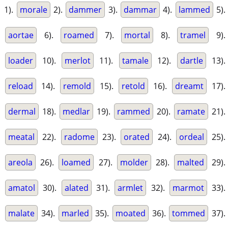
1).
morale
2).
dammer
3).
dammar
4).
lammed
5).
aortae
6).
roamed
7).
mortal
8).
tramel
9).
loader
10).
merlot
11).
tamale
12).
dartle
13).
reload
14).
remold
15).
retold
16).
dreamt
17).
dermal
18).
medlar
19).
rammed
20).
ramate
21).
meatal
22).
radome
23).
orated
24).
ordeal
25).
areola
26).
loamed
27).
molder
28).
malted
29).
amatol
30).
alated
31).
armlet
32).
marmot
33).
malate
34).
marled
35).
moated
36).
tommed
37).