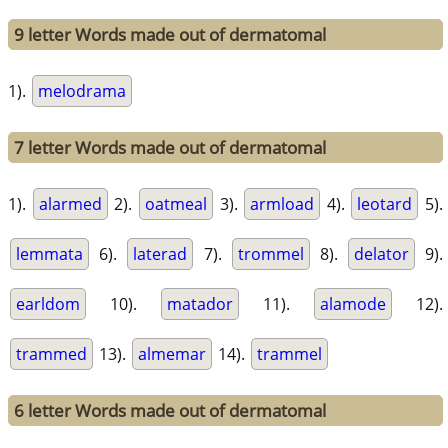
9 letter Words made out of dermatomal
1).
melodrama
7 letter Words made out of dermatomal
1).
alarmed
2).
oatmeal
3).
armload
4).
leotard
5).
lemmata
6).
laterad
7).
trommel
8).
delator
9).
earldom
10).
matador
11).
alamode
12).
trammed
13).
almemar
14).
trammel
6 letter Words made out of dermatomal