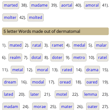
marted
38).
madame
39).
aortal
40).
amoral
41).
molter
42).
molted
5 letter Words made out of dermatomal
1).
mated
2).
ratal
3).
ramet
4).
medal
5).
malar
6).
realm
7).
dotal
8).
doter
9).
metro
10).
ratel
11).
metal
12).
moral
13).
rated
14).
drama
15).
dream
16).
modal
17).
oread
18).
oared
19).
lated
20).
later
21).
motel
22).
lemma
23).
madam
24).
morae
25).
mater
26).
oater
27).