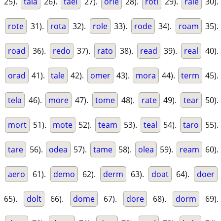
25).
tala
26).
tael
27).
orle
28).
rotl
29).
rale
30).
rote
31).
rota
32).
role
33).
rode
34).
roam
35).
road
36).
redo
37).
rato
38).
read
39).
real
40).
orad
41).
tale
42).
omer
43).
mora
44).
term
45).
tela
46).
more
47).
tome
48).
rate
49).
tear
50).
mort
51).
mote
52).
team
53).
teal
54).
taro
55).
tare
56).
odea
57).
tame
58).
olea
59).
ream
60).
aero
61).
demo
62).
derm
63).
doat
64).
doer
65).
dolt
66).
dome
67).
dore
68).
dorm
69).