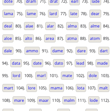
dote
70).
dram
71).
drat
72).
earl
73).
lade
74).
lama
75).
lame
76).
lard
77).
late
78).
dear
79).
deal
80).
alae
81).
alar
82).
alma
83).
alme
84).
aloe
85).
alto
86).
area
87).
atma
88).
atom
89).
dale
90).
ammo
91).
dame
92).
dare
93).
dart
94).
data
95).
date
96).
dato
97).
lead
98).
made
99).
lord
100).
marl
101).
mate
102).
dole
103).
mart
104).
lore
105).
mama
106).
lota
107).
malt
108).
mare
109).
maar
110).
malm
111).
lode
112).