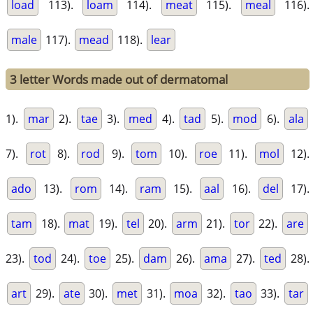
load
113).
loam
114).
meat
115).
meal
116).
male
117).
mead
118).
lear
3 letter Words made out of dermatomal
1).
mar
2).
tae
3).
med
4).
tad
5).
mod
6).
ala
7).
rot
8).
rod
9).
tom
10).
roe
11).
mol
12).
ado
13).
rom
14).
ram
15).
aal
16).
del
17).
tam
18).
mat
19).
tel
20).
arm
21).
tor
22).
are
23).
tod
24).
toe
25).
dam
26).
ama
27).
ted
28).
art
29).
ate
30).
met
31).
moa
32).
tao
33).
tar