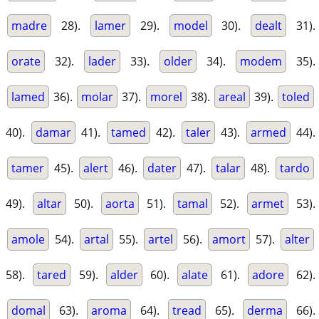
madre
28).
lamer
29).
model
30).
dealt
31).
orate
32).
lader
33).
older
34).
modem
35).
lamed
36).
molar
37).
morel
38).
areal
39).
toled
40).
damar
41).
tamed
42).
taler
43).
armed
44).
tamer
45).
alert
46).
dater
47).
talar
48).
tardo
49).
altar
50).
aorta
51).
tamal
52).
armet
53).
amole
54).
artal
55).
artel
56).
amort
57).
alter
58).
tared
59).
alder
60).
alate
61).
adore
62).
domal
63).
aroma
64).
tread
65).
derma
66).