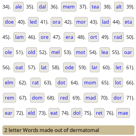
34).
ale
35).
dal
36).
mem
37).
tea
38).
alt
39).
doe
40).
led
41).
ora
42).
mor
43).
lad
44).
eta
45).
lam
46).
ore
47).
era
48).
ort
49).
rad
50).
ole
51).
old
52).
mel
53).
mot
54).
lea
55).
oar
56).
oat
57).
lat
58).
ode
59).
lar
60).
let
61).
elm
62).
rat
63).
dot
64).
mom
65).
lot
66).
rem
67).
dom
68).
red
69).
mad
70).
dor
71).
ear
72).
eld
73).
eat
74).
dol
75).
ret
76).
mae
2 letter Words made out of dermatomal