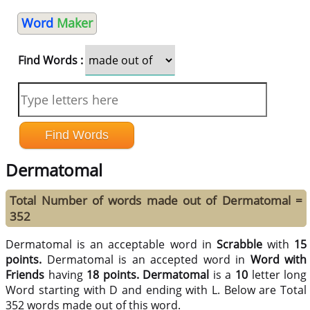
Word
Maker
Find Words :
Dermatomal
Total Number of words made out of Dermatomal =
352
Dermatomal is an acceptable word in
Scrabble
with
15
points.
Dermatomal is an accepted word in
Word with
Friends
having
18 points.
Dermatomal
is a
10
letter long
Word starting with D and ending with L. Below are Total
352 words made out of this word.