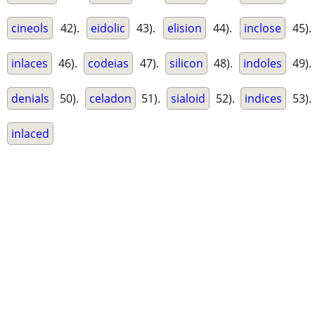
cineols
42).
eidolic
43).
elision
44).
inclose
45).
inlaces
46).
codeias
47).
silicon
48).
indoles
49).
denials
50).
celadon
51).
sialoid
52).
indices
53).
inlaced