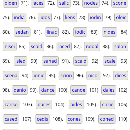
olden
71).
laces
72).
salic
73).
nodes
74).
scone
75).
india
76).
lidos
77).
liens
78).
iodin
79).
oleic
80).
sedan
81).
linac
82).
iodic
83).
nides
84).
nisei
85).
scold
86).
laced
87).
nodal
88).
salon
89).
isled
90).
saned
91).
scald
92).
scale
93).
scena
94).
ionic
95).
scion
96).
nicol
97).
dices
98).
danio
99).
dance
100).
canoe
101).
dales
102).
canso
103).
daces
104).
aides
105).
cosie
106).
cased
107).
cedis
108).
cones
109).
coned
110).