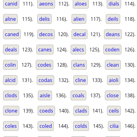
canid
111).
aeons
112).
aloes
113).
dials
114).
aline
115).
delis
116).
alien
117).
deils
118).
caned
119).
decos
120).
decal
121).
deans
122).
deals
123).
canes
124).
alecs
125).
coden
126).
colin
127).
codes
128).
clans
129).
clean
130).
alcid
131).
codas
132).
cline
133).
aioli
134).
clods
135).
aisle
136).
coals
137).
close
138).
clone
139).
coeds
140).
clads
141).
ceils
142).
coles
143).
coled
144).
colds
145).
cilia
146).