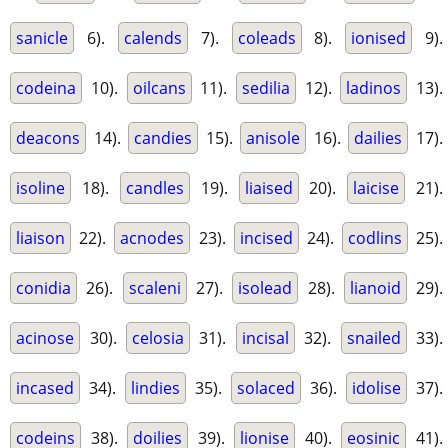
sanicle
6).
calends
7).
coleads
8).
ionised
9).
codeina
10).
oilcans
11).
sedilia
12).
ladinos
13).
deacons
14).
candies
15).
anisole
16).
dailies
17).
isoline
18).
candles
19).
liaised
20).
laicise
21).
liaison
22).
acnodes
23).
incised
24).
codlins
25).
conidia
26).
scaleni
27).
isolead
28).
lianoid
29).
acinose
30).
celosia
31).
incisal
32).
snailed
33).
incased
34).
lindies
35).
solaced
36).
idolise
37).
codeins
38).
doilies
39).
lionise
40).
eosinic
41).