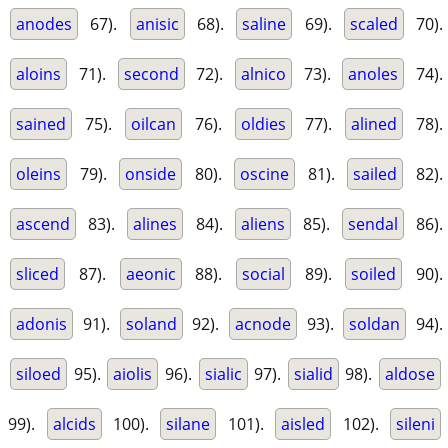
anodes
67).
anisic
68).
saline
69).
scaled
70).
aloins
71).
second
72).
alnico
73).
anoles
74).
sained
75).
oilcan
76).
oldies
77).
alined
78).
oleins
79).
onside
80).
oscine
81).
sailed
82).
ascend
83).
alines
84).
aliens
85).
sendal
86).
sliced
87).
aeonic
88).
social
89).
soiled
90).
adonis
91).
soland
92).
acnode
93).
soldan
94).
siloed
95).
aiolis
96).
sialic
97).
sialid
98).
aldose
99).
alcids
100).
silane
101).
aisled
102).
sileni