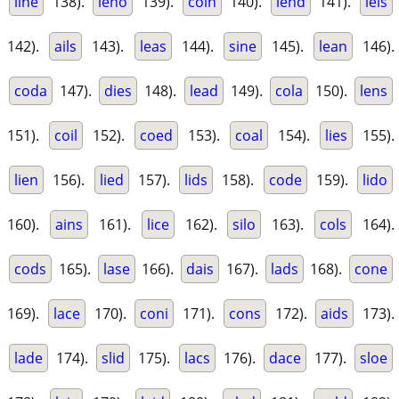
line
138).
leno
139).
coin
140).
lend
141).
leis
142).
ails
143).
leas
144).
sine
145).
lean
146).
coda
147).
dies
148).
lead
149).
cola
150).
lens
151).
coil
152).
coed
153).
coal
154).
lies
155).
lien
156).
lied
157).
lids
158).
code
159).
lido
160).
ains
161).
lice
162).
silo
163).
cols
164).
cods
165).
lase
166).
dais
167).
lads
168).
cone
169).
lace
170).
coni
171).
cons
172).
aids
173).
lade
174).
slid
175).
lacs
176).
dace
177).
sloe