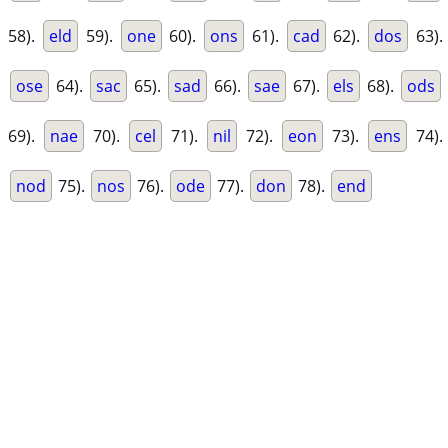
58).
eld
59).
one
60).
ons
61).
cad
62).
dos
63).
ose
64).
sac
65).
sad
66).
sae
67).
els
68).
ods
69).
nae
70).
cel
71).
nil
72).
eon
73).
ens
74).
nod
75).
nos
76).
ode
77).
don
78).
end