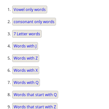
Vowel only words
consonant only words
7 Letter words
Words with J
Words with Z
Words with X
Words with Q
Words that start with Q
Words that start with Z