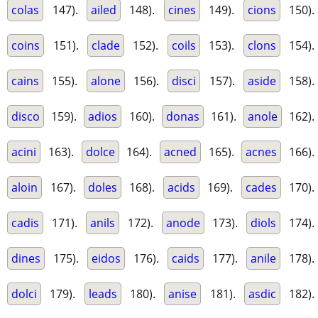
colas
147).
ailed
148).
cines
149).
cions
150).
coins
151).
clade
152).
coils
153).
clons
154).
cains
155).
alone
156).
disci
157).
aside
158).
disco
159).
adios
160).
donas
161).
anole
162).
acini
163).
dolce
164).
acned
165).
acnes
166).
aloin
167).
doles
168).
acids
169).
cades
170).
cadis
171).
anils
172).
anode
173).
diols
174).
dines
175).
eidos
176).
caids
177).
anile
178).
dolci
179).
leads
180).
anise
181).
asdic
182).