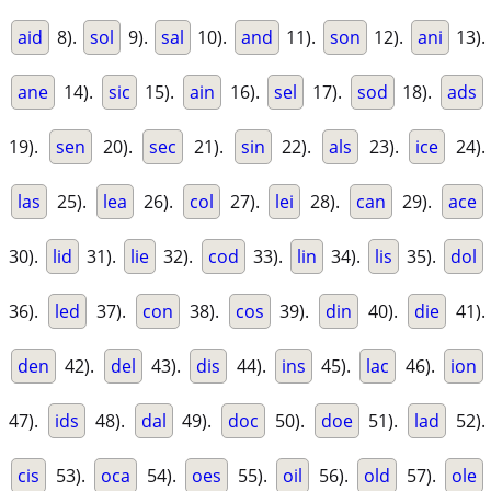
aid
8).
sol
9).
sal
10).
and
11).
son
12).
ani
13).
ane
14).
sic
15).
ain
16).
sel
17).
sod
18).
ads
19).
sen
20).
sec
21).
sin
22).
als
23).
ice
24).
las
25).
lea
26).
col
27).
lei
28).
can
29).
ace
30).
lid
31).
lie
32).
cod
33).
lin
34).
lis
35).
dol
36).
led
37).
con
38).
cos
39).
din
40).
die
41).
den
42).
del
43).
dis
44).
ins
45).
lac
46).
ion
47).
ids
48).
dal
49).
doc
50).
doe
51).
lad
52).
cis
53).
oca
54).
oes
55).
oil
56).
old
57).
ole