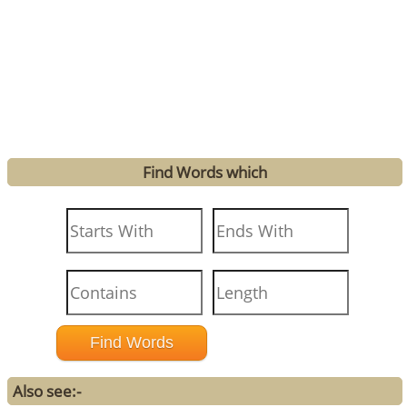
Find Words which
Also see:-