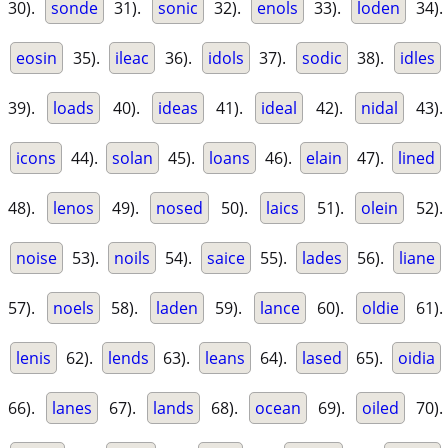
30).
sonde
31).
sonic
32).
enols
33).
loden
34).
eosin
35).
ileac
36).
idols
37).
sodic
38).
idles
39).
loads
40).
ideas
41).
ideal
42).
nidal
43).
icons
44).
solan
45).
loans
46).
elain
47).
lined
48).
lenos
49).
nosed
50).
laics
51).
olein
52).
noise
53).
noils
54).
saice
55).
lades
56).
liane
57).
noels
58).
laden
59).
lance
60).
oldie
61).
lenis
62).
lends
63).
leans
64).
lased
65).
oidia
66).
lanes
67).
lands
68).
ocean
69).
oiled
70).