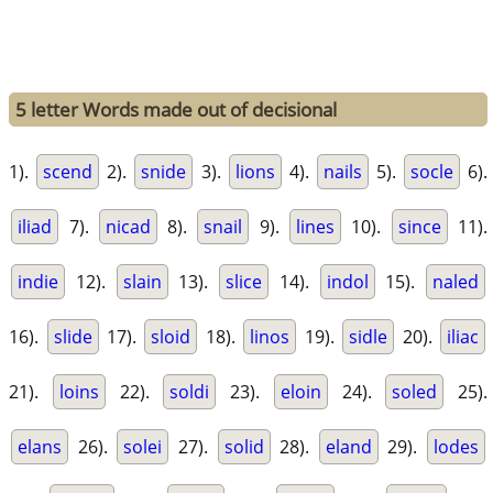
5 letter Words made out of decisional
1).
scend
2).
snide
3).
lions
4).
nails
5).
socle
6).
iliad
7).
nicad
8).
snail
9).
lines
10).
since
11).
indie
12).
slain
13).
slice
14).
indol
15).
naled
16).
slide
17).
sloid
18).
linos
19).
sidle
20).
iliac
21).
loins
22).
soldi
23).
eloin
24).
soled
25).
elans
26).
solei
27).
solid
28).
eland
29).
lodes