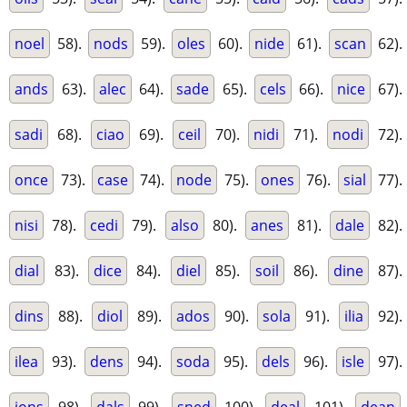
noel
58).
nods
59).
oles
60).
nide
61).
scan
62).
ands
63).
alec
64).
sade
65).
cels
66).
nice
67).
sadi
68).
ciao
69).
ceil
70).
nidi
71).
nodi
72).
once
73).
case
74).
node
75).
ones
76).
sial
77).
nisi
78).
cedi
79).
also
80).
anes
81).
dale
82).
dial
83).
dice
84).
diel
85).
soil
86).
dine
87).
dins
88).
diol
89).
ados
90).
sola
91).
ilia
92).
ilea
93).
dens
94).
soda
95).
dels
96).
isle
97).
ions
98).
dals
99).
sned
100).
deal
101).
dean