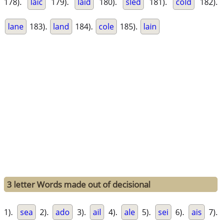
178).
laic
179).
laid
180).
sled
181).
cold
182).
lane
183).
land
184).
cole
185).
lain
3 letter Words made out of decisional
1).
sea
2).
ado
3).
ail
4).
ale
5).
sei
6).
ais
7).