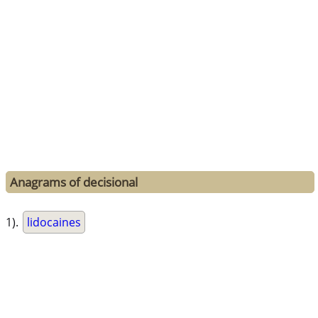
Anagrams of decisional
1).
lidocaines