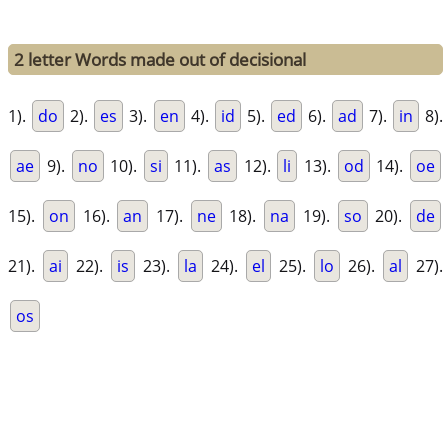
2 letter Words made out of decisional
1).
do
2).
es
3).
en
4).
id
5).
ed
6).
ad
7).
in
8).
ae
9).
no
10).
si
11).
as
12).
li
13).
od
14).
oe
15).
on
16).
an
17).
ne
18).
na
19).
so
20).
de
21).
ai
22).
is
23).
la
24).
el
25).
lo
26).
al
27).
os