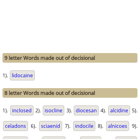
9 letter Words made out of decisional
1).
lidocaine
8 letter Words made out of decisional
1).
inclosed
2).
isocline
3).
diocesan
4).
alcidine
5).
celadons
6).
sciaenid
7).
indocile
8).
alnicoes
9).