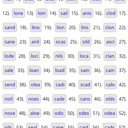
12).
lone
13).
loin
14).
sail
15).
anis
16).
clod
17).
sand
18).
lino
19).
lion
20).
lins
21).
clon
22).
sane
23).
anil
24).
ocas
25).
sild
26).
asci
27).
lode
28).
loci
29).
nils
30).
loca
31).
clan
32).
sale
33).
loan
34).
load
35).
sain
36).
cain
37).
send
38).
olea
39).
cadi
40).
scad
41).
calo
42).
noil
43).
noes
44).
cade
45).
cans
46).
olds
47).
nose
48).
aloe
49).
odic
50).
odes
51).
odea
52).
oils
53).
seal
54).
cane
55).
caid
56).
cads
57).