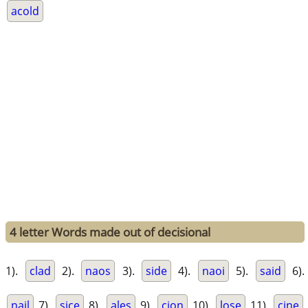
acold
4 letter Words made out of decisional
1).
clad
2).
naos
3).
side
4).
naoi
5).
said
6).
nail
7).
sice
8).
ales
9).
cion
10).
lose
11).
cine