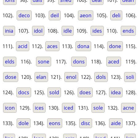
102).
deco
103).
deil
104).
aeon
105).
deli
106).
inia
107).
idol
108).
idle
109).
ides
110).
ends
111).
acid
112).
aces
113).
dona
114).
done
115).
elds
116).
sone
117).
dons
118).
aced
119).
dose
120).
elan
121).
enol
122).
dols
123).
soli
124).
docs
125).
sold
126).
does
127).
idea
128).
icon
129).
ices
130).
iced
131).
sole
132).
acne
133).
dole
134).
eons
135).
disc
136).
aide
137).