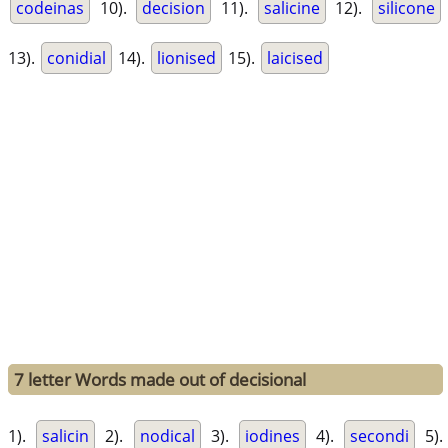
codeinas
10).
decision
11).
salicine
12).
silicone
13).
conidial
14).
lionised
15).
laicised
7 letter Words made out of decisional
1).
salicin
2).
nodical
3).
iodines
4).
secondi
5).