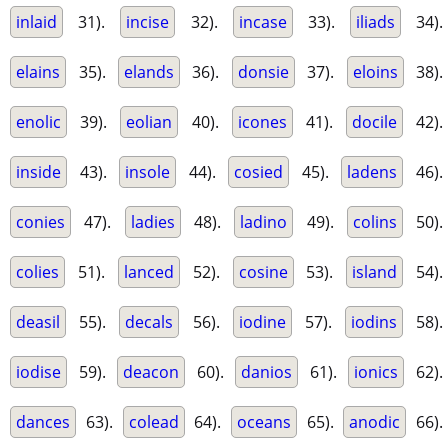
inlaid
31).
incise
32).
incase
33).
iliads
34).
elains
35).
elands
36).
donsie
37).
eloins
38).
enolic
39).
eolian
40).
icones
41).
docile
42).
inside
43).
insole
44).
cosied
45).
ladens
46).
conies
47).
ladies
48).
ladino
49).
colins
50).
colies
51).
lanced
52).
cosine
53).
island
54).
deasil
55).
decals
56).
iodine
57).
iodins
58).
iodise
59).
deacon
60).
danios
61).
ionics
62).
dances
63).
colead
64).
oceans
65).
anodic
66).