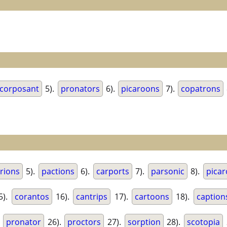
corposant
5).
pronators
6).
picaroons
7).
copatrons
rions
5).
pactions
6).
carports
7).
parsonic
8).
pica
5).
corantos
16).
cantrips
17).
cartoons
18).
caption
.
pronator
26).
proctors
27).
sorption
28).
scotopia