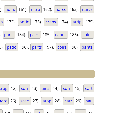
).
noirs
161).
nitro
162).
narco
163).
narcs
an
172).
ontic
173).
craps
174).
atrip
175).
.
paris
184).
pairs
185).
capos
186).
coins
5).
patio
196).
parts
197).
coirs
198).
pants
crop
12).
sori
13).
ains
14).
sorn
15).
cart
narc
26).
scan
27).
atop
28).
carr
29).
sati