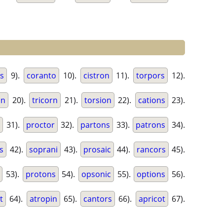
s
9).
coranto
10).
cistron
11).
torpors
12).
on
20).
tricorn
21).
torsion
22).
cations
23).
s
31).
proctor
32).
partons
33).
patrons
34).
s
42).
soprani
43).
prosaic
44).
rancors
45).
53).
protons
54).
opsonic
55).
options
56).
t
64).
atropin
65).
cantors
66).
apricot
67).