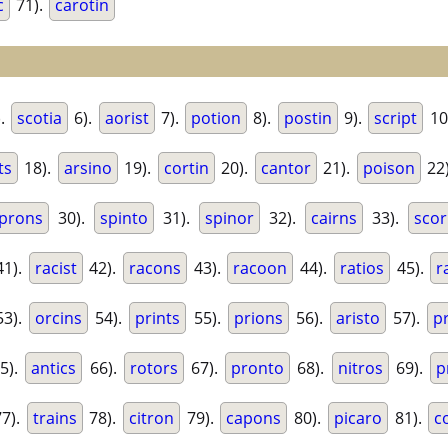
c
71).
carotin
).
scotia
6).
aorist
7).
potion
8).
postin
9).
script
10
ts
18).
arsino
19).
cortin
20).
cantor
21).
poison
22
prons
30).
spinto
31).
spinor
32).
cairns
33).
scor
1).
racist
42).
racons
43).
racoon
44).
ratios
45).
r
3).
orcins
54).
prints
55).
prions
56).
aristo
57).
p
5).
antics
66).
rotors
67).
pronto
68).
nitros
69).
p
7).
trains
78).
citron
79).
capons
80).
picaro
81).
c