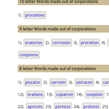
10 letter Words made out of corporations
1).
prorations
9 letter Words made out of corporations
1).
oratorios
2).
corrosion
3).
proration
4).
cooptions
8 letter Words made out of corporations
1).
piscator
2).
carrotin
3).
ostracon
4).
car
12).
orations
13).
copatron
14).
cooption
1
22).
apricots
23).
porticos
24).
protonic
25)