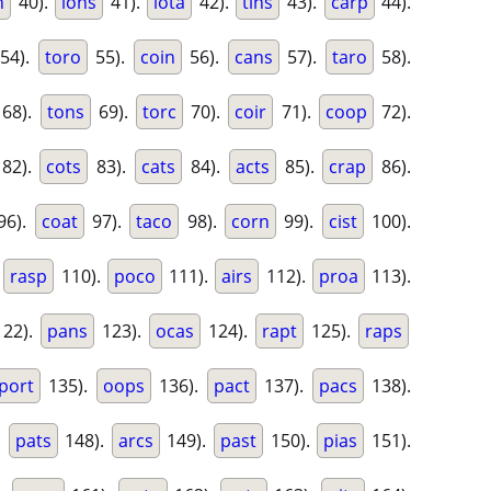
n
40).
ions
41).
iota
42).
tins
43).
carp
44).
54).
toro
55).
coin
56).
cans
57).
taro
58).
68).
tons
69).
torc
70).
coir
71).
coop
72).
82).
cots
83).
cats
84).
acts
85).
crap
86).
96).
coat
97).
taco
98).
corn
99).
cist
100).
.
rasp
110).
poco
111).
airs
112).
proa
113).
22).
pans
123).
ocas
124).
rapt
125).
raps
port
135).
oops
136).
pact
137).
pacs
138).
.
pats
148).
arcs
149).
past
150).
pias
151).