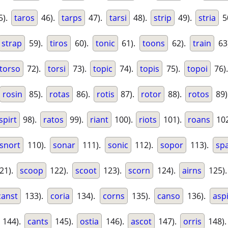
5).
taros
46).
tarps
47).
tarsi
48).
strip
49).
stria
5
strap
59).
tiros
60).
tonic
61).
toons
62).
train
63
torso
72).
torsi
73).
topic
74).
topis
75).
topoi
76)
rosin
85).
rotas
86).
rotis
87).
rotor
88).
rotos
89)
spirt
98).
ratos
99).
riant
100).
riots
101).
roans
102
snort
110).
sonar
111).
sonic
112).
sopor
113).
spa
21).
scoop
122).
scoot
123).
scorn
124).
airns
125)
canst
133).
coria
134).
corns
135).
canso
136).
asp
144).
cants
145).
ostia
146).
ascot
147).
orris
148)