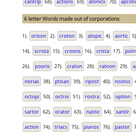
cantrip
68).
actions
69).
atonics
70).
aproti
6 letter Words made out of corporations
1).
orison
2).
croton
3).
atopic
4).
aortic
5
14).
scrota
15).
croons
16).
crista
17).
poin
26).
pooris
27).
craton
28).
ratoon
29).
a
norias
38).
ptisan
39).
ripost
40).
nostoc
4
octopi
50).
octroi
51).
rostra
52).
option
5
sartor
62).
orator
63).
nastic
64).
santir
6
action
74).
triacs
75).
pianos
76).
pastor
7