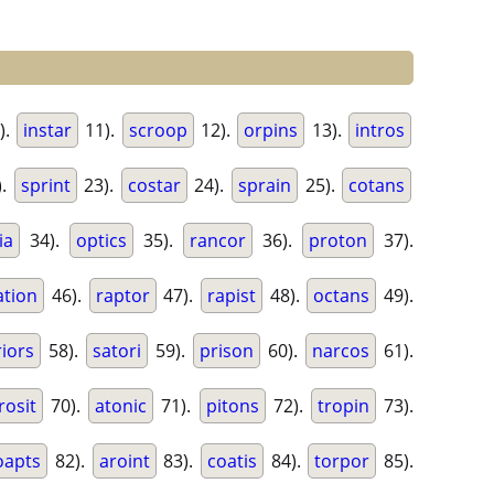
).
instar
11).
scroop
12).
orpins
13).
intros
).
sprint
23).
costar
24).
sprain
25).
cotans
ia
34).
optics
35).
rancor
36).
proton
37).
ation
46).
raptor
47).
rapist
48).
octans
49).
riors
58).
satori
59).
prison
60).
narcos
61).
rosit
70).
atonic
71).
pitons
72).
tropin
73).
oapts
82).
aroint
83).
coatis
84).
torpor
85).