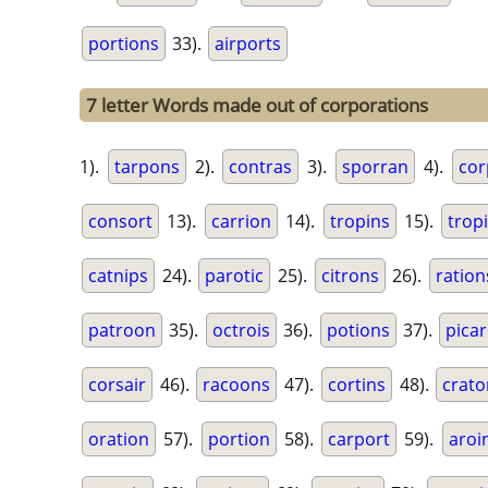
portions
33).
airports
7 letter Words made out of corporations
1).
tarpons
2).
contras
3).
sporran
4).
cor
consort
13).
carrion
14).
tropins
15).
trop
catnips
24).
parotic
25).
citrons
26).
ration
patroon
35).
octrois
36).
potions
37).
pica
corsair
46).
racoons
47).
cortins
48).
crato
oration
57).
portion
58).
carport
59).
aroi