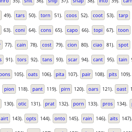
inro
35).
snit
36).
snip
37).
snap
38).
into
39).
car
49).
tars
50).
torn
51).
coos
52).
coot
53).
tarp
63).
coni
64).
cons
65).
capo
66).
topi
67).
toon
r
77).
cain
78).
cost
79).
cion
80).
ciao
81).
spot
s
91).
tors
92).
tans
93).
scar
94).
cant
95).
tain
pons
105).
oats
106).
pita
107).
pair
108).
pits
109)
.
pion
118).
pant
119).
pirn
120).
oars
121).
oast
1
130).
otic
131).
prat
132).
porn
133).
pros
134).
airt
143).
opts
144).
onto
145).
rain
146).
aits
147)