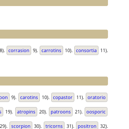
8).
corrasion
9).
carrotins
10).
consortia
11).
roon
9).
carotins
10).
copastor
11).
oratorio
s
19).
atropins
20).
patroons
21).
oosporic
29).
scorpion
30).
tricorns
31).
positron
32).