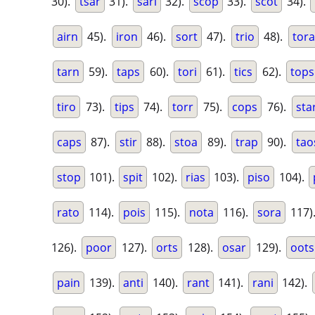
30).
tsar
31).
sari
32).
scop
33).
scot
34).
airn
45).
iron
46).
sort
47).
trio
48).
tora
tarn
59).
taps
60).
tori
61).
tics
62).
tops
tiro
73).
tips
74).
torr
75).
cops
76).
sta
caps
87).
stir
88).
stoa
89).
trap
90).
tao
stop
101).
spit
102).
rias
103).
piso
104).
rato
114).
pois
115).
nota
116).
sora
117)
126).
poor
127).
orts
128).
osar
129).
oots
pain
139).
anti
140).
rant
141).
rani
142).