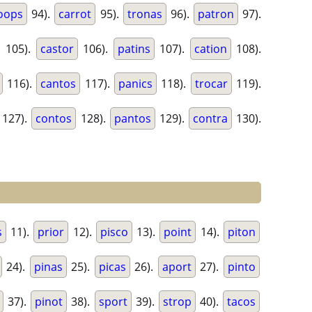
oops
94).
carrot
95).
tronas
96).
patron
97).
105).
castor
106).
patins
107).
cation
108).
116).
cantos
117).
panics
118).
trocar
119).
127).
contos
128).
pantos
129).
contra
130).
s
11).
prior
12).
pisco
13).
point
14).
piton
24).
pinas
25).
picas
26).
aport
27).
pinto
37).
pinot
38).
sport
39).
strop
40).
tacos