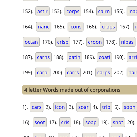
152).
astir
153).
corps
154).
cairn
155).
ina
164).
naric
165).
icons
166).
crops
167).
octan
176).
crisp
177).
croon
178).
nipas
187).
carns
188).
patin
189).
coati
190).
arr
199).
carpi
200).
carrs
201).
carps
202).
pai
4 letter Words made out of corporations
1).
cars
2).
icon
3).
soar
4).
trip
5).
soon
16).
soot
17).
cris
18).
soap
19).
snot
20).