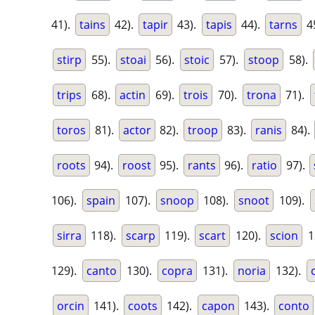
41).
tains
42).
tapir
43).
tapis
44).
tarns
4
stirp
55).
stoai
56).
stoic
57).
stoop
58).
trips
68).
actin
69).
trois
70).
trona
71).
toros
81).
actor
82).
troop
83).
ranis
84).
roots
94).
roost
95).
rants
96).
ratio
97).
106).
spain
107).
snoop
108).
snoot
109).
sirra
118).
scarp
119).
scart
120).
scion
1
129).
canto
130).
copra
131).
noria
132).
orcin
141).
coots
142).
capon
143).
conto