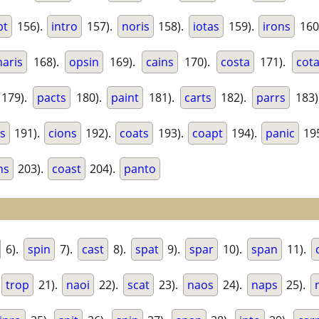
pt
156).
intro
157).
noris
158).
iotas
159).
irons
160
naris
168).
opsin
169).
cains
170).
costa
171).
cot
179).
pacts
180).
paint
181).
carts
182).
parrs
183)
is
191).
cions
192).
coats
193).
coapt
194).
panic
19
ns
203).
coast
204).
panto
6).
spin
7).
cast
8).
spat
9).
spar
10).
span
11).
trop
21).
naoi
22).
scat
23).
naos
24).
naps
25).