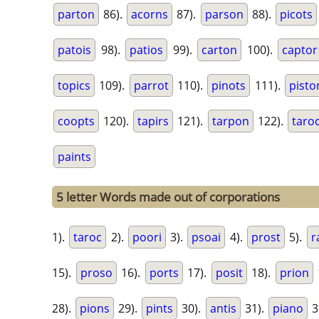
parton
86).
acorns
87).
parson
88).
picots
patois
98).
patios
99).
carton
100).
captor
topics
109).
parrot
110).
pinots
111).
pisto
coopts
120).
tapirs
121).
tarpon
122).
taro
paints
5 letter Words made out of corporations
1).
taroc
2).
poori
3).
psoai
4).
prost
5).
r
15).
proso
16).
ports
17).
posit
18).
prion
28).
pions
29).
pints
30).
antis
31).
piano
3