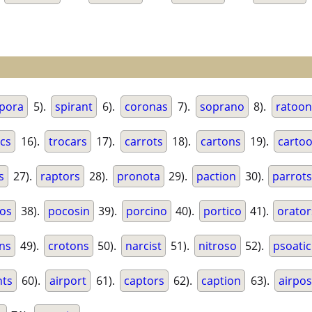
pora
5).
spirant
6).
coronas
7).
soprano
8).
ratoon
ics
16).
trocars
17).
carrots
18).
cartons
19).
carto
s
27).
raptors
28).
pronota
29).
paction
30).
parrot
ros
38).
pocosin
39).
porcino
40).
portico
41).
orator
ns
49).
crotons
50).
narcist
51).
nitroso
52).
psoatic
nts
60).
airport
61).
captors
62).
caption
63).
airpos