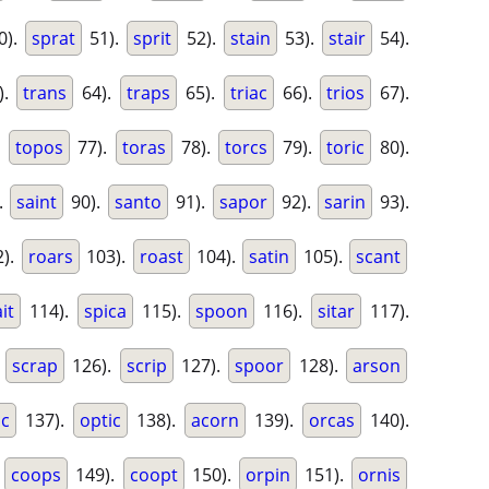
0).
sprat
51).
sprit
52).
stain
53).
stair
54).
).
trans
64).
traps
65).
triac
66).
trios
67).
.
topos
77).
toras
78).
torcs
79).
toric
80).
.
saint
90).
santo
91).
sapor
92).
sarin
93).
).
roars
103).
roast
104).
satin
105).
scant
it
114).
spica
115).
spoon
116).
sitar
117).
.
scrap
126).
scrip
127).
spoor
128).
arson
ic
137).
optic
138).
acorn
139).
orcas
140).
.
coops
149).
coopt
150).
orpin
151).
ornis