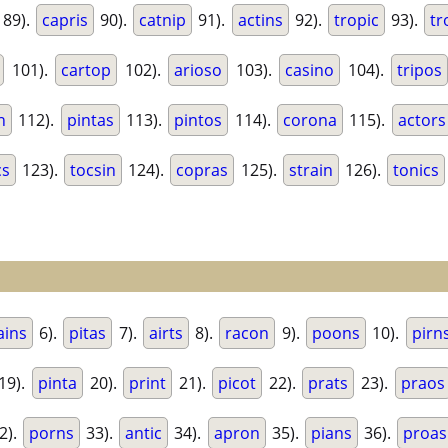
89).
capris
90).
catnip
91).
actins
92).
tropic
93).
tr
101).
cartop
102).
arioso
103).
casino
104).
tripos
n
112).
pintas
113).
pintos
114).
corona
115).
actors
cs
123).
tocsin
124).
copras
125).
strain
126).
tonics
ains
6).
pitas
7).
airts
8).
racon
9).
poons
10).
pirn
19).
pinta
20).
print
21).
picot
22).
prats
23).
praos
2).
porns
33).
antic
34).
apron
35).
pians
36).
proas