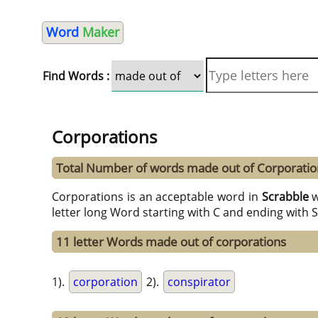
Word
Maker
Find Words :
Corporations
Total Number of words made out of Corporatio
Corporations is an acceptable word in
Scrabble
w
letter long Word starting with C and ending with 
11 letter Words made out of corporations
1).
corporation
2).
conspirator