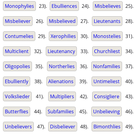
Monophylies
23).
Ebulliences
24).
Misbelieves
25).
Misbeliever
26).
Misbelieved
27).
Lieutenants
28).
Contumelies
29).
Xerophilies
30).
Monostelies
31).
Multiclient
32).
Lieutenancy
33).
Churchliest
34).
Oligopolies
35).
Northerlies
36).
Nonfamilies
37).
Ebulliently
38).
Alienations
39).
Untimeliest
40).
Volkslieder
41).
Multipliers
42).
Consigliere
43).
Butterflies
44).
Subfamilies
45).
Unbelieving
46).
Unbelievers
47).
Disbeliever
48).
Bimonthlies
49).