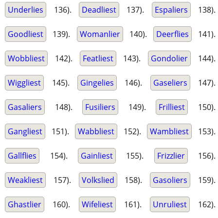
Underlies
136).
Deadliest
137).
Espaliers
138).
Goodliest
139).
Womanlier
140).
Deerflies
141).
Wobbliest
142).
Featliest
143).
Gondolier
144).
Wiggliest
145).
Gingelies
146).
Gaseliers
147).
Gasaliers
148).
Fusiliers
149).
Frilliest
150).
Gangliest
151).
Wabbliest
152).
Wambliest
153).
Gallflies
154).
Gainliest
155).
Frizzlier
156).
Weakliest
157).
Volkslied
158).
Gasoliers
159).
Ghastlier
160).
Wifeliest
161).
Unruliest
162).