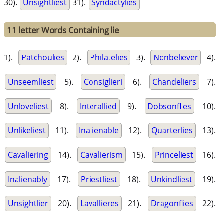
30).
Unsightliest
31).
Syndactylies
11 letter Words Containing lie
1).
Patchoulies
2).
Philatelies
3).
Nonbeliever
4).
Unseemliest
5).
Consiglieri
6).
Chandeliers
7).
Unloveliest
8).
Interallied
9).
Dobsonflies
10).
Unlikeliest
11).
Inalienable
12).
Quarterlies
13).
Cavaliering
14).
Cavalierism
15).
Princeliest
16).
Inalienably
17).
Priestliest
18).
Unkindliest
19).
Unsightlier
20).
Lavallieres
21).
Dragonflies
22).