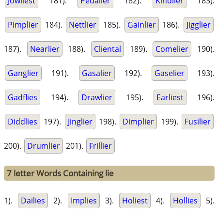
Jowliest
181).
Pedalier
182).
Kindlier
183).
Pimplier
184).
Nettlier
185).
Gainlier
186).
Jigglier
187).
Nearlier
188).
Cliental
189).
Comelier
190).
Ganglier
191).
Gasalier
192).
Gaselier
193).
Gadflies
194).
Drawlier
195).
Earliest
196).
Diddlies
197).
Jinglier
198).
Dimplier
199).
Fusilier
200).
Drumlier
201).
Frillier
7 letter Words Containing lie
1).
Dailies
2).
Implies
3).
Holiest
4).
Hollies
5).