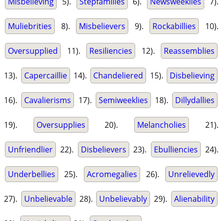
Misbelieving
5).
Stepfamilies
6).
Newsweeklies
7).
Muliebrities
8).
Misbelievers
9).
Rockabillies
10).
Oversupplied
11).
Resiliencies
12).
Reassemblies
13).
Capercaillie
14).
Chandeliered
15).
Disbelieving
16).
Cavalierisms
17).
Semiweeklies
18).
Dillydallies
19).
Oversupplies
20).
Melancholies
21).
Unfriendlier
22).
Disbelievers
23).
Ebulliencies
24).
Underbellies
25).
Acromegalies
26).
Unrelievedly
27).
Unbelievable
28).
Unbelievably
29).
Alienability