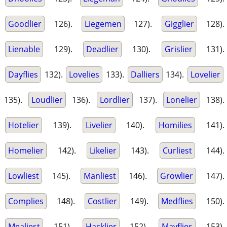
Goodlier
126).
Liegemen
127).
Gigglier
128).
Lienable
129).
Deadlier
130).
Grislier
131).
Dayflies
132).
Lovelies
133).
Dalliers
134).
Lovelier
135).
Loudlier
136).
Lordlier
137).
Lonelier
138).
Hotelier
139).
Livelier
140).
Homilies
141).
Homelier
142).
Likelier
143).
Curliest
144).
Lowliest
145).
Manliest
146).
Growlier
147).
Complies
148).
Costlier
149).
Medflies
150).
Mealiest
151).
Hacklier
152).
Mayflies
153).