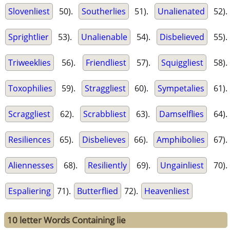
Slovenliest
50).
Southerlies
51).
Unalienated
52).
Sprightlier
53).
Unalienable
54).
Disbelieved
55).
Triweeklies
56).
Friendliest
57).
Squiggliest
58).
Toxophilies
59).
Straggliest
60).
Sympetalies
61).
Scraggliest
62).
Scrabbliest
63).
Damselflies
64).
Resiliences
65).
Disbelieves
66).
Amphibolies
67).
Aliennesses
68).
Resiliently
69).
Ungainliest
70).
Espaliering
71).
Butterflied
72).
Heavenliest
10 letter Words Containing lie