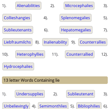
1).
Alienabilities
2).
Microcephalies
3).
Collieshangies
4).
Splenomegalies
5).
Sublieutenants
6).
Hepatomegalies
7).
Liebfraumilchs
8).
Inalienability
9).
Counterrallies
10).
Heterophyllies
11).
Counterrallied
12).
Hydrocephalies
13 letter Words Containing lie
1).
Undersupplies
2).
Sublieutenant
3).
Unbelievingly
4).
Semimonthlies
5).
Bibliophilies
6).