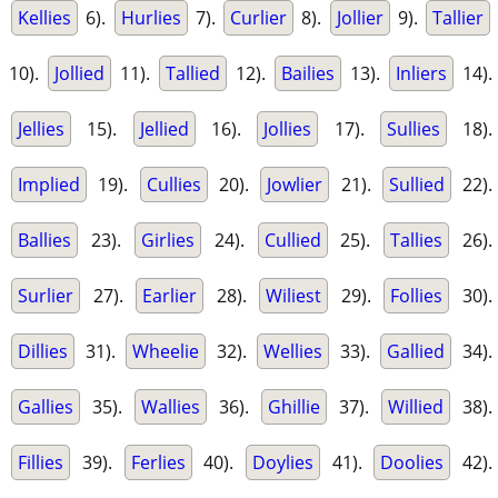
Kellies
6).
Hurlies
7).
Curlier
8).
Jollier
9).
Tallier
10).
Jollied
11).
Tallied
12).
Bailies
13).
Inliers
14).
Jellies
15).
Jellied
16).
Jollies
17).
Sullies
18).
Implied
19).
Cullies
20).
Jowlier
21).
Sullied
22).
Ballies
23).
Girlies
24).
Cullied
25).
Tallies
26).
Surlier
27).
Earlier
28).
Wiliest
29).
Follies
30).
Dillies
31).
Wheelie
32).
Wellies
33).
Gallied
34).
Gallies
35).
Wallies
36).
Ghillie
37).
Willied
38).
Fillies
39).
Ferlies
40).
Doylies
41).
Doolies
42).