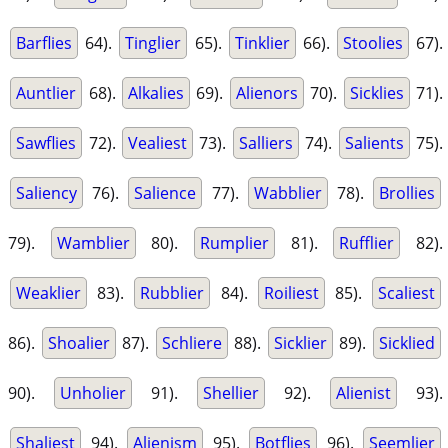
Barflies
64).
Tinglier
65).
Tinklier
66).
Stoolies
67).
Auntlier
68).
Alkalies
69).
Alienors
70).
Sicklies
71).
Sawflies
72).
Vealiest
73).
Salliers
74).
Salients
75).
Saliency
76).
Salience
77).
Wabblier
78).
Brollies
79).
Wamblier
80).
Rumplier
81).
Rufflier
82).
Weaklier
83).
Rubblier
84).
Roiliest
85).
Scaliest
86).
Shoalier
87).
Schliere
88).
Sicklier
89).
Sicklied
90).
Unholier
91).
Shellier
92).
Alienist
93).
Shaliest
94).
Alienism
95).
Botflies
96).
Seemlier