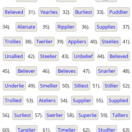
Relieved
31).
Yearlies
32).
Burliest
33).
Puddlier
34).
Alienate
35).
Ripplier
36).
Supplies
37).
Trollies
38).
Twirlier
39).
Appliers
40).
Steelies
41).
Unallied
42).
Steelier
43).
Unbelief
44).
Believed
45).
Believer
46).
Believes
47).
Snarlier
48).
Underlie
49).
Smellier
50).
Silliest
51).
Stillier
52).
Trollied
53).
Ateliers
54).
Supplier
55).
Supplied
56).
Surliest
57).
Swirlier
58).
Superlie
59).
Talliers
60).
Tanglier
61).
Timelier
62).
Studlier
63).