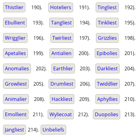
Thistlier
190).
Hoteliers
191).
Tingliest
192).
Ebullient
193).
Tangliest
194).
Tinkliest
195).
Wrigglier
196).
Twirliest
197).
Grizzlies
198).
Apetalies
199).
Antialien
200).
Epibolies
201).
Anomalies
202).
Earthlier
203).
Darkliest
204).
Growliest
205).
Drumliest
206).
Twiddlier
207).
Animalier
208).
Hackliest
209).
Aphyllies
210).
Emollient
211).
Wyliecoat
212).
Duopolies
213).
Jangliest
214).
Unbeliefs