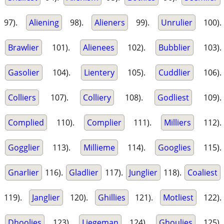
97).
Aliening
98).
Alieners
99).
Unrulier
100).
Brawlier
101).
Alienees
102).
Bubblier
103).
Gasolier
104).
Lientery
105).
Cuddlier
106).
Colliers
107).
Colliery
108).
Godliest
109).
Complied
110).
Complier
111).
Milliers
112).
Gogglier
113).
Millieme
114).
Googlies
115).
Gnarlier
116).
Gladlier
117).
Junglier
118).
Coaliest
119).
Janglier
120).
Ghillies
121).
Motliest
122).
Dhoolies
123).
Liegeman
124).
Ghoulies
125).