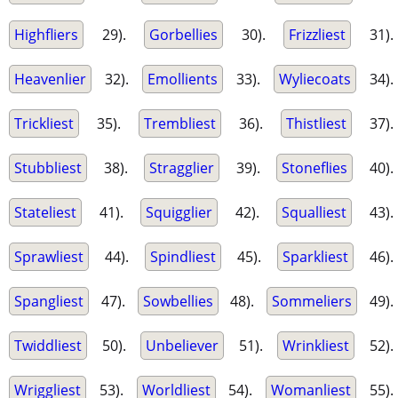
Highfliers
29).
Gorbellies
30).
Frizzliest
31).
Heavenlier
32).
Emollients
33).
Wyliecoats
34).
Trickliest
35).
Trembliest
36).
Thistliest
37).
Stubbliest
38).
Stragglier
39).
Stoneflies
40).
Stateliest
41).
Squigglier
42).
Squalliest
43).
Sprawliest
44).
Spindliest
45).
Sparkliest
46).
Spangliest
47).
Sowbellies
48).
Sommeliers
49).
Twiddliest
50).
Unbeliever
51).
Wrinkliest
52).
Wriggliest
53).
Worldliest
54).
Womanliest
55).