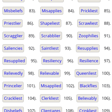
Misbeliefs
83).
Misapplies
84).
Prickliest
85).
Priestlier
86).
Shapeliest
87).
Scrawliest
88).
Scragglier
89).
Scrabblier
90).
Zoophilies
91).
Saliencies
92).
Saintliest
93).
Resupplies
94).
Resupplied
95).
Resiliency
96).
Resilience
97).
Relievedly
98).
Relievable
99).
Queenliest
100).
Princelier
101).
Misapplied
102).
Blackflies
103).
Crackliest
104).
Clerkliest
105).
Believably
106).
Disbeliefs
107).
Clientages
108).
Crinkliest
109).