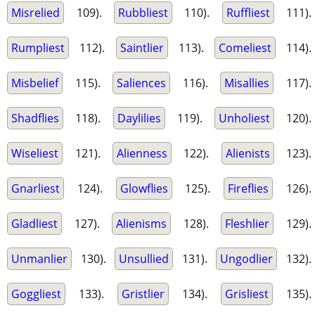
Misrelied
109).
Rubbliest
110).
Ruffliest
111).
Rumpliest
112).
Saintlier
113).
Comeliest
114).
Misbelief
115).
Saliences
116).
Misallies
117).
Shadflies
118).
Daylilies
119).
Unholiest
120).
Wiseliest
121).
Alienness
122).
Alienists
123).
Gnarliest
124).
Glowflies
125).
Fireflies
126).
Gladliest
127).
Alienisms
128).
Fleshlier
129).
Unmanlier
130).
Unsullied
131).
Ungodlier
132).
Goggliest
133).
Gristlier
134).
Grisliest
135).