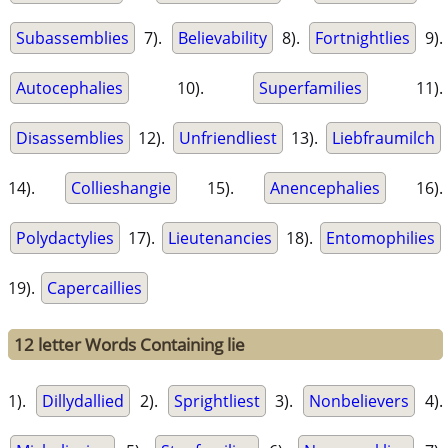
Subassemblies
7).
Believability
8).
Fortnightlies
9).
Autocephalies
10).
Superfamilies
11).
Disassemblies
12).
Unfriendliest
13).
Liebfraumilch
14).
Collieshangie
15).
Anencephalies
16).
Polydactylies
17).
Lieutenancies
18).
Entomophilies
19).
Capercaillies
12 letter Words Containing lie
1).
Dillydallied
2).
Sprightliest
3).
Nonbelievers
4).