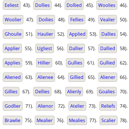
Eeliest
43).
Dollies
44).
Dollied
45).
Woolies
46).
Woolier
47).
Doilies
48).
Fellies
49).
Vealier
50).
Ghoulie
51).
Haulier
52).
Applied
53).
Dallies
54).
Applier
55).
Ugliest
56).
Dallier
57).
Dallied
58).
Applies
59).
Hillier
60).
Gullies
61).
Gullied
62).
Aliened
63).
Alienee
64).
Gillied
65).
Aliener
66).
Gillies
67).
Dellies
68).
Alienly
69).
Goalies
70).
Godlier
71).
Alienor
72).
Atelier
73).
Reliefs
74).
Brawlie
75).
Mealier
76).
Mealies
77).
Scalier
78).