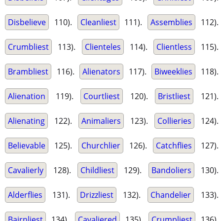
Disbelieve
110).
Cleanliest
111).
Assemblies
112).
Crumbliest
113).
Clienteles
114).
Clientless
115).
Brambliest
116).
Alienators
117).
Biweeklies
118).
Alienation
119).
Courtliest
120).
Bristliest
121).
Alienating
122).
Animaliers
123).
Collieries
124).
Believable
125).
Churchlier
126).
Catchflies
127).
Cavalierly
128).
Childliest
129).
Bandoliers
130).
Alderflies
131).
Drizzliest
132).
Chandelier
133).
Bairnliest
134).
Cavaliered
135).
Crumpliest
136).