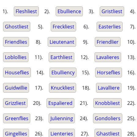
1).
Fleshliest
2).
Ebullience
3).
Gristliest
4).
Ghostliest
5).
Freckliest
6).
Easterlies
7).
Friendlies
8).
Lieutenant
9).
Friendlier
10).
Loblollies
11).
Earthliest
12).
Lavalieres
13).
Houseflies
14).
Ebulliency
15).
Horseflies
16).
Guidwillie
17).
Knuckliest
18).
Lavalliere
19).
Grizzliest
20).
Espaliered
21).
Knobbliest
22).
Greenflies
23).
Julienning
24).
Gondoliers
25).
Gingellies
26).
Lienteries
27).
Ghastliest
28).