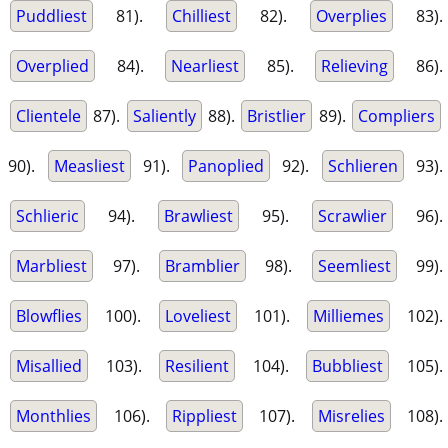
Puddliest
81).
Chilliest
82).
Overplies
83).
Overplied
84).
Nearliest
85).
Relieving
86).
Clientele
87).
Saliently
88).
Bristlier
89).
Compliers
90).
Measliest
91).
Panoplied
92).
Schlieren
93).
Schlieric
94).
Brawliest
95).
Scrawlier
96).
Marbliest
97).
Bramblier
98).
Seemliest
99).
Blowflies
100).
Loveliest
101).
Milliemes
102).
Misallied
103).
Resilient
104).
Bubbliest
105).
Monthlies
106).
Rippliest
107).
Misrelies
108).