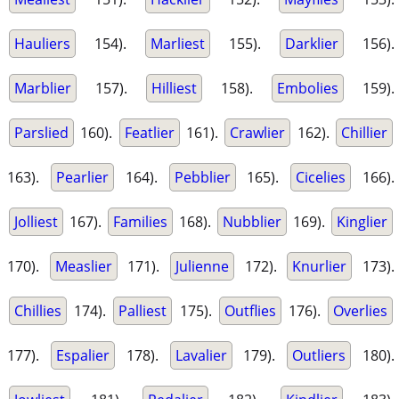
Hauliers
154).
Marliest
155).
Darklier
156).
Marblier
157).
Hilliest
158).
Embolies
159).
Parslied
160).
Featlier
161).
Crawlier
162).
Chillier
163).
Pearlier
164).
Pebblier
165).
Cicelies
166).
Jolliest
167).
Families
168).
Nubblier
169).
Kinglier
170).
Measlier
171).
Julienne
172).
Knurlier
173).
Chillies
174).
Palliest
175).
Outflies
176).
Overlies
177).
Espalier
178).
Lavalier
179).
Outliers
180).