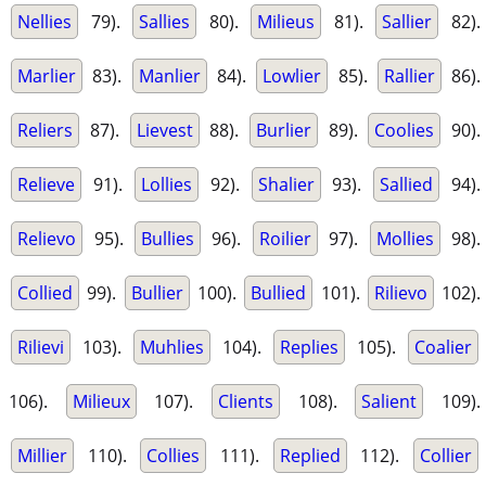
Nellies
79).
Sallies
80).
Milieus
81).
Sallier
82).
Marlier
83).
Manlier
84).
Lowlier
85).
Rallier
86).
Reliers
87).
Lievest
88).
Burlier
89).
Coolies
90).
Relieve
91).
Lollies
92).
Shalier
93).
Sallied
94).
Relievo
95).
Bullies
96).
Roilier
97).
Mollies
98).
Collied
99).
Bullier
100).
Bullied
101).
Rilievo
102).
Rilievi
103).
Muhlies
104).
Replies
105).
Coalier
106).
Milieux
107).
Clients
108).
Salient
109).
Millier
110).
Collies
111).
Replied
112).
Collier