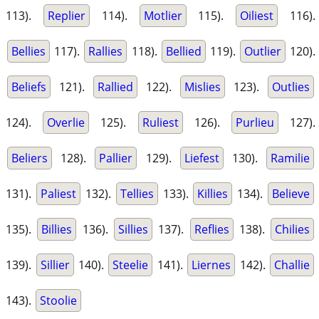
113).
Replier
114).
Motlier
115).
Oiliest
116).
Bellies
117).
Rallies
118).
Bellied
119).
Outlier
120).
Beliefs
121).
Rallied
122).
Mislies
123).
Outlies
124).
Overlie
125).
Ruliest
126).
Purlieu
127).
Beliers
128).
Pallier
129).
Liefest
130).
Ramilie
131).
Paliest
132).
Tellies
133).
Killies
134).
Believe
135).
Billies
136).
Sillies
137).
Reflies
138).
Chilies
139).
Sillier
140).
Steelie
141).
Liernes
142).
Challie
143).
Stoolie