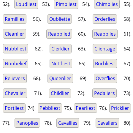
52).
Loudliest
53).
Pimpliest
54).
Chimblies
55).
Ramillies
56).
Oubliette
57).
Orderlies
58).
Cleanlier
59).
Reapplied
60).
Reapplies
61).
Nubbliest
62).
Clerklier
63).
Clientage
64).
Nonbelief
65).
Nettliest
66).
Burbliest
67).
Relievers
68).
Queenlier
69).
Overflies
70).
Chevalier
71).
Childlier
72).
Pedaliers
73).
Portliest
74).
Pebbliest
75).
Pearliest
76).
Pricklier
77).
Panoplies
78).
Cavallies
79).
Cavaliers
80).