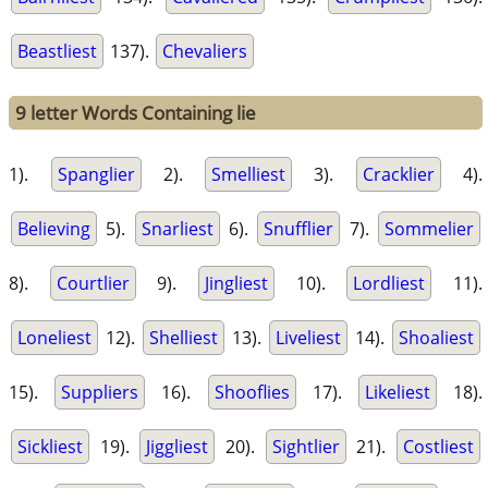
Beastliest
137).
Chevaliers
9 letter Words Containing lie
1).
Spanglier
2).
Smelliest
3).
Cracklier
4).
Believing
5).
Snarliest
6).
Snufflier
7).
Sommelier
8).
Courtlier
9).
Jingliest
10).
Lordliest
11).
Loneliest
12).
Shelliest
13).
Liveliest
14).
Shoaliest
15).
Suppliers
16).
Shooflies
17).
Likeliest
18).
Sickliest
19).
Jiggliest
20).
Sightlier
21).
Costliest