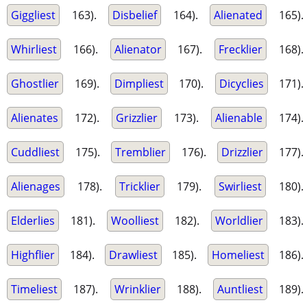
Giggliest
163).
Disbelief
164).
Alienated
165).
Whirliest
166).
Alienator
167).
Frecklier
168).
Ghostlier
169).
Dimpliest
170).
Dicyclies
171).
Alienates
172).
Grizzlier
173).
Alienable
174).
Cuddliest
175).
Tremblier
176).
Drizzlier
177).
Alienages
178).
Tricklier
179).
Swirliest
180).
Elderlies
181).
Woolliest
182).
Worldlier
183).
Highflier
184).
Drawliest
185).
Homeliest
186).
Timeliest
187).
Wrinklier
188).
Auntliest
189).