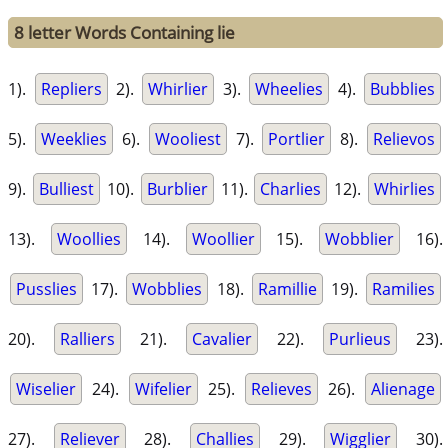
8 letter Words Containing lie
1).
Repliers
2).
Whirlier
3).
Wheelies
4).
Bubblies
5).
Weeklies
6).
Wooliest
7).
Portlier
8).
Relievos
9).
Bulliest
10).
Burblier
11).
Charlies
12).
Whirlies
13).
Woollies
14).
Woollier
15).
Wobblier
16).
Pusslies
17).
Wobblies
18).
Ramillie
19).
Ramilies
20).
Ralliers
21).
Cavalier
22).
Purlieus
23).
Wiselier
24).
Wifelier
25).
Relieves
26).
Alienage
27).
Reliever
28).
Challies
29).
Wigglier
30).