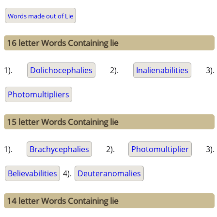
Words made out of Lie
16 letter Words Containing lie
1).
Dolichocephalies
2).
Inalienabilities
3).
Photomultipliers
15 letter Words Containing lie
1).
Brachycephalies
2).
Photomultiplier
3).
Believabilities
4).
Deuteranomalies
14 letter Words Containing lie