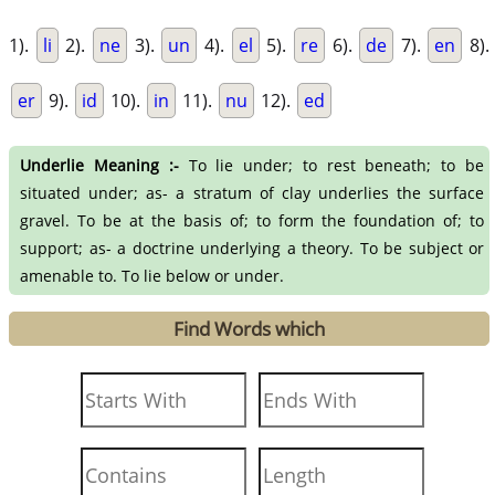
1).
li
2).
ne
3).
un
4).
el
5).
re
6).
de
7).
en
8).
er
9).
id
10).
in
11).
nu
12).
ed
Underlie Meaning :-
To lie under; to rest beneath; to be
situated under; as- a stratum of clay underlies the surface
gravel. To be at the basis of; to form the foundation of; to
support; as- a doctrine underlying a theory. To be subject or
amenable to. To lie below or under.
Find Words which