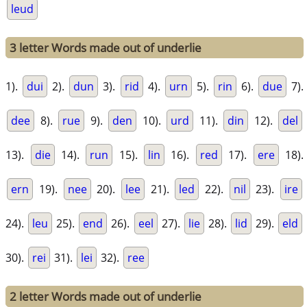
leud
3 letter Words made out of underlie
1).
dui
2).
dun
3).
rid
4).
urn
5).
rin
6).
due
7).
dee
8).
rue
9).
den
10).
urd
11).
din
12).
del
13).
die
14).
run
15).
lin
16).
red
17).
ere
18).
ern
19).
nee
20).
lee
21).
led
22).
nil
23).
ire
24).
leu
25).
end
26).
eel
27).
lie
28).
lid
29).
eld
30).
rei
31).
lei
32).
ree
2 letter Words made out of underlie