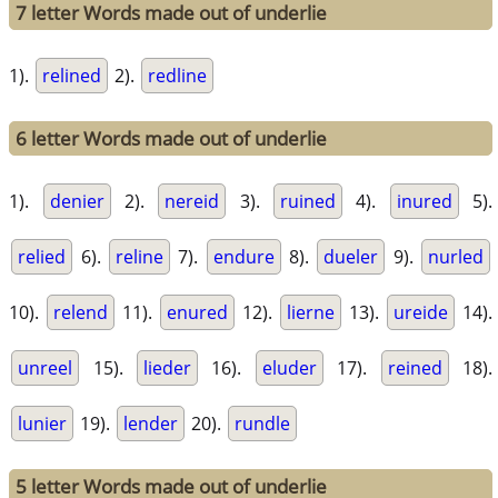
7 letter Words made out of underlie
1).
relined
2).
redline
6 letter Words made out of underlie
1).
denier
2).
nereid
3).
ruined
4).
inured
5).
relied
6).
reline
7).
endure
8).
dueler
9).
nurled
10).
relend
11).
enured
12).
lierne
13).
ureide
14).
unreel
15).
lieder
16).
eluder
17).
reined
18).
lunier
19).
lender
20).
rundle
5 letter Words made out of underlie