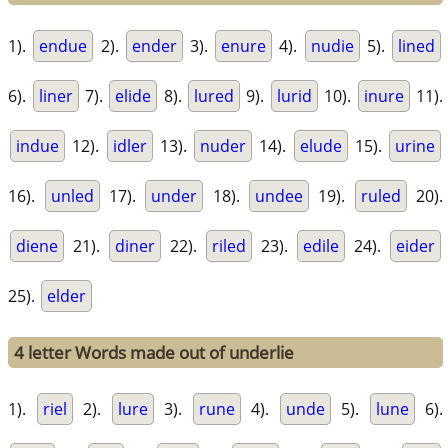
1).
endue
2).
ender
3).
enure
4).
nudie
5).
lined
6).
liner
7).
elide
8).
lured
9).
lurid
10).
inure
11).
indue
12).
idler
13).
nuder
14).
elude
15).
urine
16).
unled
17).
under
18).
undee
19).
ruled
20).
diene
21).
diner
22).
riled
23).
edile
24).
eider
25).
elder
4 letter Words made out of underlie
1).
riel
2).
lure
3).
rune
4).
unde
5).
lune
6).