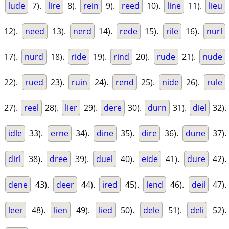
lude
7).
lire
8).
rein
9).
reed
10).
line
11).
lieu
12).
need
13).
nerd
14).
rede
15).
rile
16).
nurl
17).
nurd
18).
ride
19).
rind
20).
rude
21).
nude
22).
rued
23).
ruin
24).
rend
25).
nide
26).
rule
27).
reel
28).
lier
29).
dere
30).
durn
31).
diel
32).
idle
33).
erne
34).
dine
35).
dire
36).
dune
37).
dirl
38).
dree
39).
duel
40).
eide
41).
dure
42).
dene
43).
deer
44).
ired
45).
lend
46).
deil
47).
leer
48).
lien
49).
lied
50).
dele
51).
deli
52).