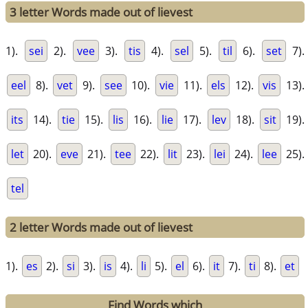
3 letter Words made out of lievest
1).
sei
2).
vee
3).
tis
4).
sel
5).
til
6).
set
7).
eel
8).
vet
9).
see
10).
vie
11).
els
12).
vis
13).
its
14).
tie
15).
lis
16).
lie
17).
lev
18).
sit
19).
let
20).
eve
21).
tee
22).
lit
23).
lei
24).
lee
25).
tel
2 letter Words made out of lievest
1).
es
2).
si
3).
is
4).
li
5).
el
6).
it
7).
ti
8).
et
Find Words which