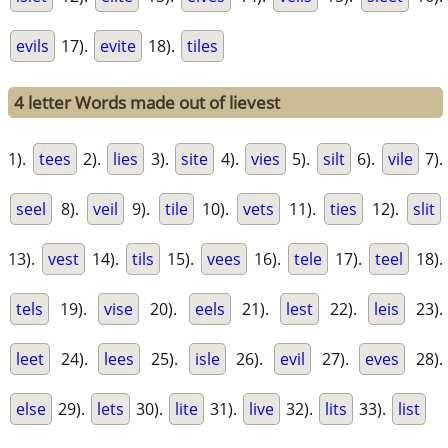
evils
17).
evite
18).
tiles
4 letter Words made out of lievest
1).
tees
2).
lies
3).
site
4).
vies
5).
silt
6).
vile
7).
seel
8).
veil
9).
tile
10).
vets
11).
ties
12).
slit
13).
vest
14).
tils
15).
vees
16).
tele
17).
teel
18).
tels
19).
vise
20).
eels
21).
lest
22).
leis
23).
leet
24).
lees
25).
isle
26).
evil
27).
eves
28).
else
29).
lets
30).
lite
31).
live
32).
lits
33).
list