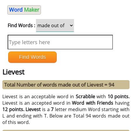
Word
Maker
Find Words :
Lievest
Total Number of words made out of Lievest = 94
Lievest is an acceptable word in
Scrabble
with
10 points.
Lievest is an accepted word in
Word with Friends
having
12 points.
Lievest
is a
7
letter medium Word starting with
L and ending with T. Below are Total 94 words made out
of this word.