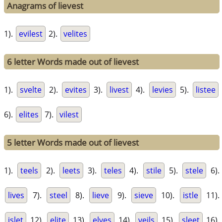
Anagrams of lievest
1).
evilest
2).
velites
6 letter Words made out of lievest
1).
svelte
2).
evites
3).
livest
4).
levies
5).
listee
6).
elites
7).
vilest
5 letter Words made out of lievest
1).
teels
2).
leets
3).
teles
4).
stile
5).
stele
6).
lives
7).
steel
8).
lieve
9).
sieve
10).
istle
11).
islet
12).
elite
13).
elves
14).
veils
15).
sleet
16).