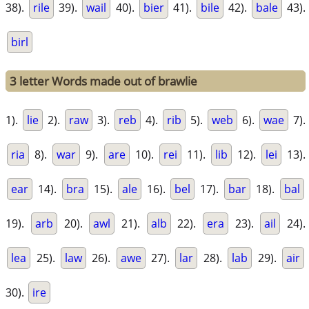
38).
rile
39).
wail
40).
bier
41).
bile
42).
bale
43).
birl
3 letter Words made out of brawlie
1).
lie
2).
raw
3).
reb
4).
rib
5).
web
6).
wae
7).
ria
8).
war
9).
are
10).
rei
11).
lib
12).
lei
13).
ear
14).
bra
15).
ale
16).
bel
17).
bar
18).
bal
19).
arb
20).
awl
21).
alb
22).
era
23).
ail
24).
lea
25).
law
26).
awe
27).
lar
28).
lab
29).
air
30).
ire