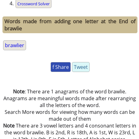
Crossword Solver
Words made from adding one letter at the End of
brawlie
brawlier
f Share
Tweet
Note
: There are 1 anagrams of the word brawlie.
Anagrams are meaningful words made after rearranging
all the letters of the word.
Search More words for viewing how many words can be
made out of them
Note
There are 3 vowel letters and 4 consonant letters in
the word brawlie. B is 2nd, R is 18th, A is 1st, W is 23rd, L