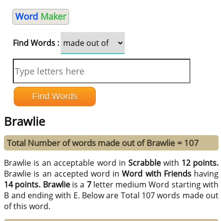
Word
Maker
Find Words :
Brawlie
Total Number of words made out of Brawlie = 107
Brawlie is an acceptable word in
Scrabble
with
12 points.
Brawlie is an accepted word in
Word with Friends
having
14 points.
Brawlie
is a
7
letter medium Word starting with
B and ending with E. Below are Total 107 words made out
of this word.