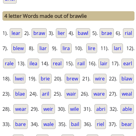
4 letter Words made out of brawlie
1).
lear
2).
braw
3).
lier
4).
bawl
5).
brae
6).
rial
7).
blew
8).
liar
9).
lira
10).
lire
11).
lari
12).
rale
13).
ilea
14).
real
15).
rail
16).
lair
17).
earl
18).
lwei
19).
brie
20).
brew
21).
wire
22).
blaw
23).
blae
24).
aril
25).
wair
26).
ware
27).
weal
28).
wear
29).
weir
30).
wile
31).
abri
32).
able
33).
bare
34).
wale
35).
bail
36).
riel
37).
bear