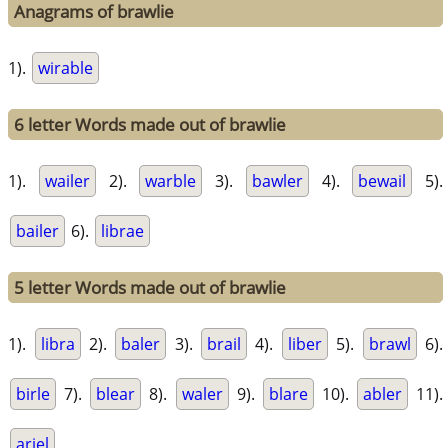
Anagrams of brawlie
1).
wirable
6 letter Words made out of brawlie
1).
wailer
2).
warble
3).
bawler
4).
bewail
5).
bailer
6).
librae
5 letter Words made out of brawlie
1).
libra
2).
baler
3).
brail
4).
liber
5).
brawl
6).
birle
7).
blear
8).
waler
9).
blare
10).
abler
11).
ariel