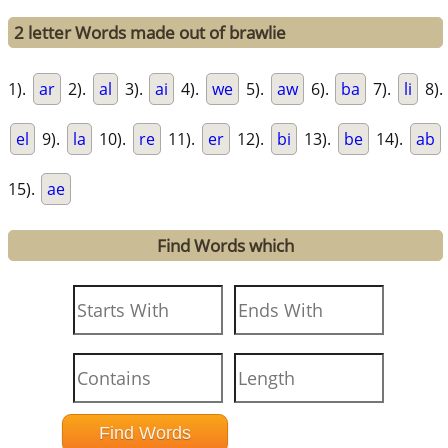
2 letter Words made out of brawlie
1).
ar
2).
al
3).
ai
4).
we
5).
aw
6).
ba
7).
li
8).
el
9).
la
10).
re
11).
er
12).
bi
13).
be
14).
ab
15).
ae
Find Words which