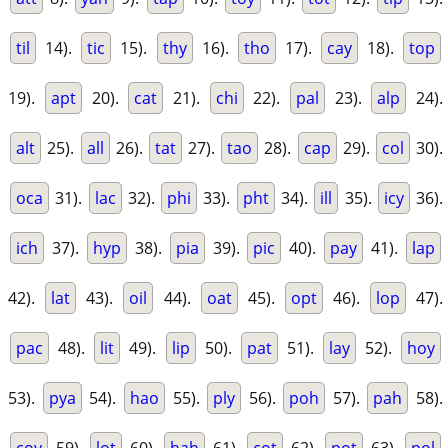
til
14).
tic
15).
thy
16).
tho
17).
cay
18).
top
19).
apt
20).
cat
21).
chi
22).
pal
23).
alp
24).
alt
25).
all
26).
tat
27).
tao
28).
cap
29).
col
30).
oca
31).
lac
32).
phi
33).
pht
34).
ill
35).
icy
36).
ich
37).
hyp
38).
pia
39).
pic
40).
pay
41).
lap
42).
lat
43).
oil
44).
oat
45).
opt
46).
lop
47).
pac
48).
lit
49).
lip
50).
pat
51).
lay
52).
hoy
53).
pya
54).
hao
55).
ply
56).
poh
57).
pah
58).