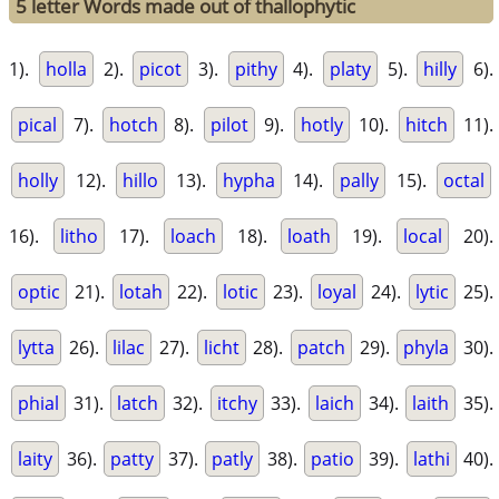
5 letter Words made out of thallophytic
1).
holla
2).
picot
3).
pithy
4).
platy
5).
hilly
6).
pical
7).
hotch
8).
pilot
9).
hotly
10).
hitch
11).
holly
12).
hillo
13).
hypha
14).
pally
15).
octal
16).
litho
17).
loach
18).
loath
19).
local
20).
optic
21).
lotah
22).
lotic
23).
loyal
24).
lytic
25).
lytta
26).
lilac
27).
licht
28).
patch
29).
phyla
30).
phial
31).
latch
32).
itchy
33).
laich
34).
laith
35).
laity
36).
patty
37).
patly
38).
patio
39).
lathi
40).