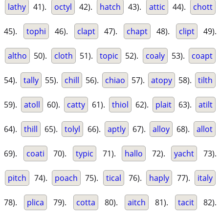
lathy
41).
octyl
42).
hatch
43).
attic
44).
chott
45).
tophi
46).
clapt
47).
chapt
48).
clipt
49).
altho
50).
cloth
51).
topic
52).
coaly
53).
coapt
54).
tally
55).
chill
56).
chiao
57).
atopy
58).
tilth
59).
atoll
60).
catty
61).
thiol
62).
plait
63).
atilt
64).
thill
65).
tolyl
66).
aptly
67).
alloy
68).
allot
69).
coati
70).
typic
71).
hallo
72).
yacht
73).
pitch
74).
poach
75).
tical
76).
haply
77).
italy
78).
plica
79).
cotta
80).
aitch
81).
tacit
82).