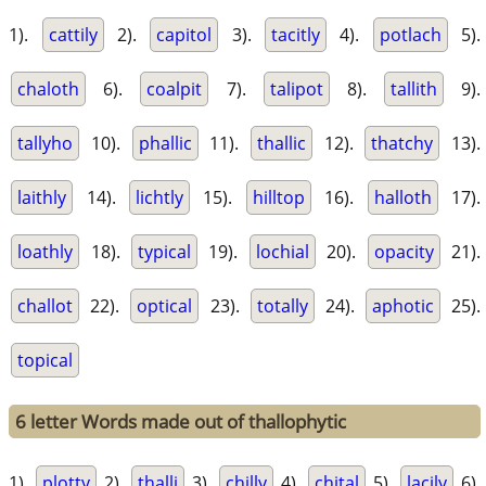
1).
cattily
2).
capitol
3).
tacitly
4).
potlach
5).
chaloth
6).
coalpit
7).
talipot
8).
tallith
9).
tallyho
10).
phallic
11).
thallic
12).
thatchy
13).
laithly
14).
lichtly
15).
hilltop
16).
halloth
17).
loathly
18).
typical
19).
lochial
20).
opacity
21).
challot
22).
optical
23).
totally
24).
aphotic
25).
topical
6 letter Words made out of thallophytic
1).
plotty
2).
thalli
3).
chilly
4).
chital
5).
lacily
6).