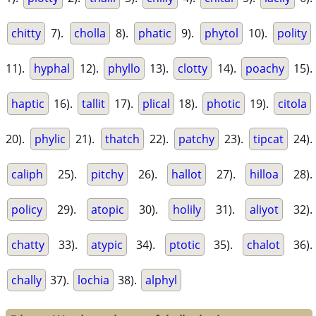
chitty
7).
cholla
8).
phatic
9).
phytol
10).
polity
11).
hyphal
12).
phyllo
13).
clotty
14).
poachy
15).
haptic
16).
tallit
17).
plical
18).
photic
19).
citola
20).
phylic
21).
thatch
22).
patchy
23).
tipcat
24).
caliph
25).
pitchy
26).
hallot
27).
hilloa
28).
policy
29).
atopic
30).
holily
31).
aliyot
32).
chatty
33).
atypic
34).
ptotic
35).
chalot
36).
chally
37).
lochia
38).
alphyl