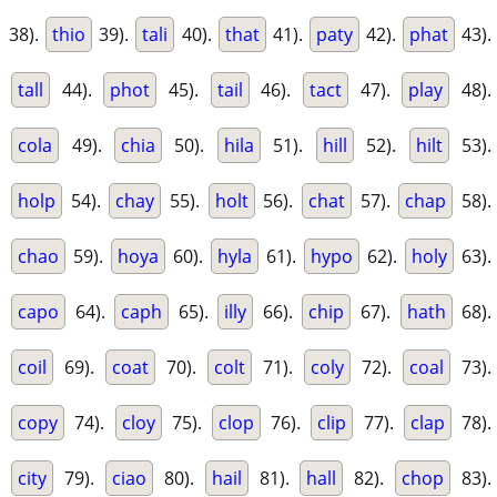
38).
thio
39).
tali
40).
that
41).
paty
42).
phat
43).
tall
44).
phot
45).
tail
46).
tact
47).
play
48).
cola
49).
chia
50).
hila
51).
hill
52).
hilt
53).
holp
54).
chay
55).
holt
56).
chat
57).
chap
58).
chao
59).
hoya
60).
hyla
61).
hypo
62).
holy
63).
capo
64).
caph
65).
illy
66).
chip
67).
hath
68).
coil
69).
coat
70).
colt
71).
coly
72).
coal
73).
copy
74).
cloy
75).
clop
76).
clip
77).
clap
78).
city
79).
ciao
80).
hail
81).
hall
82).
chop
83).