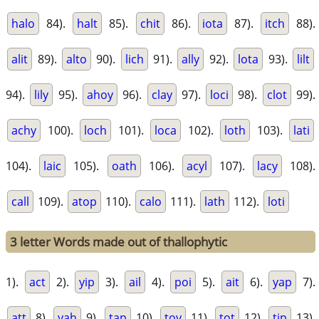
halo
84).
halt
85).
chit
86).
iota
87).
itch
88).
alit
89).
alto
90).
lich
91).
ally
92).
lota
93).
lilt
94).
lily
95).
ahoy
96).
clay
97).
loci
98).
clot
99).
achy
100).
loch
101).
loca
102).
loth
103).
lati
104).
laic
105).
oath
106).
acyl
107).
lacy
108).
call
109).
atop
110).
calo
111).
lath
112).
loti
3 letter Words made out of thallophytic
1).
act
2).
yip
3).
ail
4).
poi
5).
ait
6).
yap
7).
att
8).
yah
9).
tap
10).
toy
11).
tot
12).
tip
13).