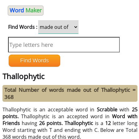
Word
Maker
Find Words :
Thallophytic
Total Number of words made out of Thallophytic =
368
Thallophytic is an acceptable word in
Scrabble
with
25
points.
Thallophytic is an accepted word in
Word with
Friends
having
26 points.
Thallophytic
is a
12
letter long
Word starting with T and ending with C. Below are Total
368 words made out of this word.