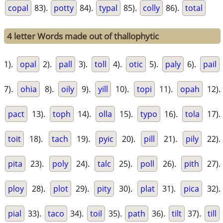
copal
83).
potty
84).
typal
85).
colly
86).
total
4 letter Words made out of thallophytic
1).
opal
2).
pall
3).
toll
4).
otic
5).
paly
6).
pail
7).
ohia
8).
oily
9).
yill
10).
topi
11).
opah
12).
pact
13).
toph
14).
olla
15).
typo
16).
tola
17).
toit
18).
tach
19).
pyic
20).
pill
21).
pily
22).
pita
23).
poly
24).
talc
25).
poll
26).
pith
27).
ploy
28).
plot
29).
pity
30).
plat
31).
pica
32).
pial
33).
taco
34).
toil
35).
path
36).
tilt
37).
till