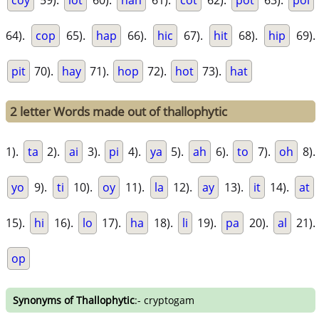
coy
59).
lot
60).
hah
61).
cot
62).
pot
63).
pol
64).
cop
65).
hap
66).
hic
67).
hit
68).
hip
69).
pit
70).
hay
71).
hop
72).
hot
73).
hat
2 letter Words made out of thallophytic
1).
ta
2).
ai
3).
pi
4).
ya
5).
ah
6).
to
7).
oh
8).
yo
9).
ti
10).
oy
11).
la
12).
ay
13).
it
14).
at
15).
hi
16).
lo
17).
ha
18).
li
19).
pa
20).
al
21).
op
Synonyms of Thallophytic
:- cryptogam