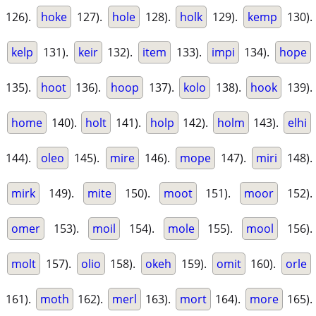
126).
hoke
127).
hole
128).
holk
129).
kemp
130).
kelp
131).
keir
132).
item
133).
impi
134).
hope
135).
hoot
136).
hoop
137).
kolo
138).
hook
139).
home
140).
holt
141).
holp
142).
holm
143).
elhi
144).
oleo
145).
mire
146).
mope
147).
miri
148).
mirk
149).
mite
150).
moot
151).
moor
152).
omer
153).
moil
154).
mole
155).
mool
156).
molt
157).
olio
158).
okeh
159).
omit
160).
orle
161).
moth
162).
merl
163).
mort
164).
more
165).