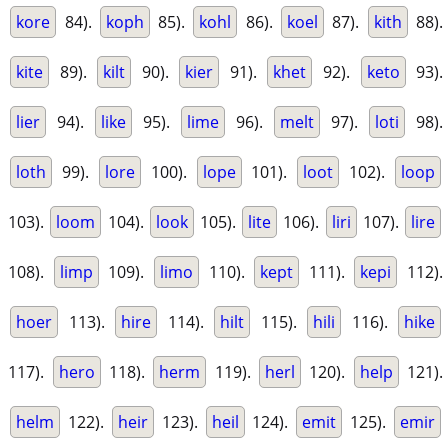
kore
84).
koph
85).
kohl
86).
koel
87).
kith
88).
kite
89).
kilt
90).
kier
91).
khet
92).
keto
93).
lier
94).
like
95).
lime
96).
melt
97).
loti
98).
loth
99).
lore
100).
lope
101).
loot
102).
loop
103).
loom
104).
look
105).
lite
106).
liri
107).
lire
108).
limp
109).
limo
110).
kept
111).
kepi
112).
hoer
113).
hire
114).
hilt
115).
hili
116).
hike
117).
hero
118).
herm
119).
herl
120).
help
121).
helm
122).
heir
123).
heil
124).
emit
125).
emir