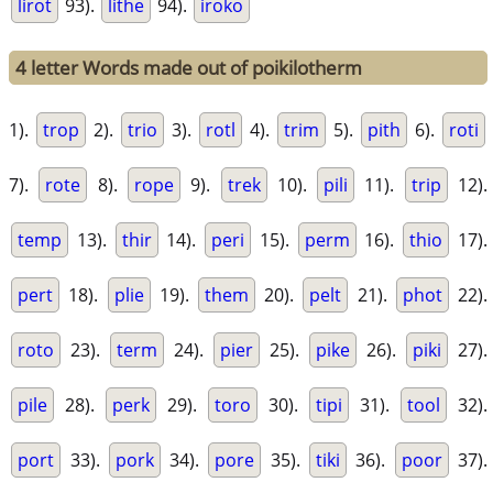
lirot
93).
lithe
94).
iroko
4 letter Words made out of poikilotherm
1).
trop
2).
trio
3).
rotl
4).
trim
5).
pith
6).
roti
7).
rote
8).
rope
9).
trek
10).
pili
11).
trip
12).
temp
13).
thir
14).
peri
15).
perm
16).
thio
17).
pert
18).
plie
19).
them
20).
pelt
21).
phot
22).
roto
23).
term
24).
pier
25).
pike
26).
piki
27).
pile
28).
perk
29).
toro
30).
tipi
31).
tool
32).
port
33).
pork
34).
pore
35).
tiki
36).
poor
37).