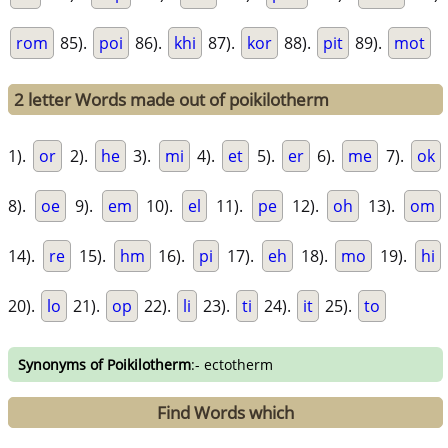
rom
85).
poi
86).
khi
87).
kor
88).
pit
89).
mot
2 letter Words made out of poikilotherm
1).
or
2).
he
3).
mi
4).
et
5).
er
6).
me
7).
ok
8).
oe
9).
em
10).
el
11).
pe
12).
oh
13).
om
14).
re
15).
hm
16).
pi
17).
eh
18).
mo
19).
hi
20).
lo
21).
op
22).
li
23).
ti
24).
it
25).
to
Synonyms of Poikilotherm
:- ectotherm
Find Words which