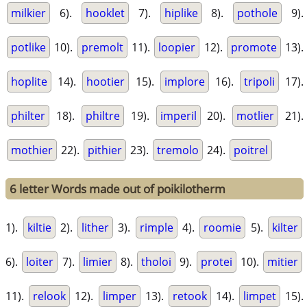
milkier
6).
hooklet
7).
hiplike
8).
pothole
9).
potlike
10).
premolt
11).
loopier
12).
promote
13).
hoplite
14).
hootier
15).
implore
16).
tripoli
17).
philter
18).
philtre
19).
imperil
20).
motlier
21).
mothier
22).
pithier
23).
tremolo
24).
poitrel
6 letter Words made out of poikilotherm
1).
kiltie
2).
lither
3).
rimple
4).
roomie
5).
kilter
6).
loiter
7).
limier
8).
tholoi
9).
protei
10).
mitier
11).
relook
12).
limper
13).
retook
14).
limpet
15).