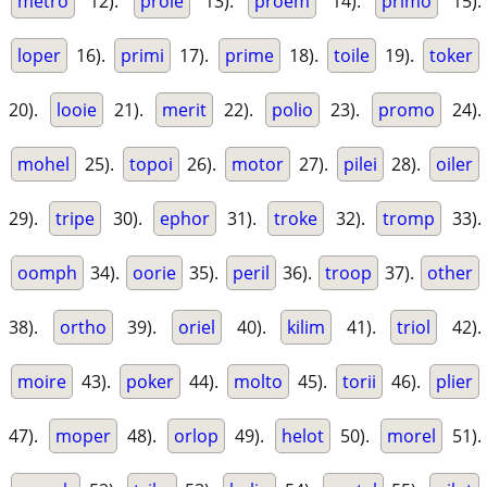
metro
12).
prole
13).
proem
14).
primo
15).
loper
16).
primi
17).
prime
18).
toile
19).
toker
20).
looie
21).
merit
22).
polio
23).
promo
24).
mohel
25).
topoi
26).
motor
27).
pilei
28).
oiler
29).
tripe
30).
ephor
31).
troke
32).
tromp
33).
oomph
34).
oorie
35).
peril
36).
troop
37).
other
38).
ortho
39).
oriel
40).
kilim
41).
triol
42).
moire
43).
poker
44).
molto
45).
torii
46).
plier
47).
moper
48).
orlop
49).
helot
50).
morel
51).