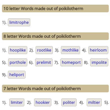
10 letter Words made out of poikilotherm
1).
limitrophe
8 letter Words made out of poikilotherm
1).
hooplike
2).
rootlike
3).
mothlike
4).
heirloom
5).
porthole
6).
prelimit
7).
homeport
8).
impolite
9).
heliport
7 letter Words made out of poikilotherm
1).
limiter
2).
hookier
3).
politer
4).
miltier
5).