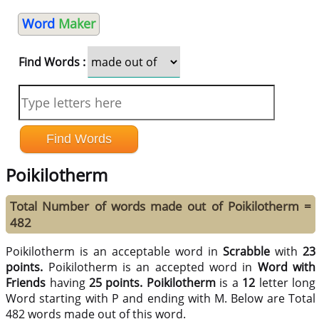
Word
Maker
Find Words :
Poikilotherm
Total Number of words made out of Poikilotherm =
482
Poikilotherm is an acceptable word in
Scrabble
with
23
points.
Poikilotherm is an accepted word in
Word with
Friends
having
25 points.
Poikilotherm
is a
12
letter long
Word starting with P and ending with M. Below are Total
482 words made out of this word.