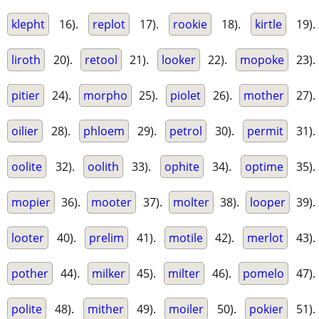
klepht
16).
replot
17).
rookie
18).
kirtle
19).
liroth
20).
retool
21).
looker
22).
mopoke
23).
pitier
24).
morpho
25).
piolet
26).
mother
27).
oilier
28).
phloem
29).
petrol
30).
permit
31).
oolite
32).
oolith
33).
ophite
34).
optime
35).
mopier
36).
mooter
37).
molter
38).
looper
39).
looter
40).
prelim
41).
motile
42).
merlot
43).
pother
44).
milker
45).
milter
46).
pomelo
47).
polite
48).
mither
49).
moiler
50).
pokier
51).