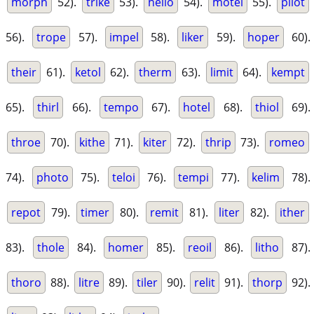
morph
52).
trike
53).
helio
54).
motel
55).
pilot
56).
trope
57).
impel
58).
liker
59).
hoper
60).
their
61).
ketol
62).
therm
63).
limit
64).
kempt
65).
thirl
66).
tempo
67).
hotel
68).
thiol
69).
throe
70).
kithe
71).
kiter
72).
thrip
73).
romeo
74).
photo
75).
teloi
76).
tempi
77).
kelim
78).
repot
79).
timer
80).
remit
81).
liter
82).
ither
83).
thole
84).
homer
85).
reoil
86).
litho
87).
thoro
88).
litre
89).
tiler
90).
relit
91).
thorp
92).