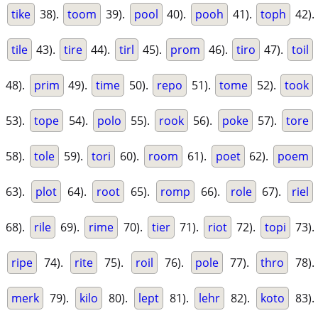
tike
38).
toom
39).
pool
40).
pooh
41).
toph
42).
tile
43).
tire
44).
tirl
45).
prom
46).
tiro
47).
toil
48).
prim
49).
time
50).
repo
51).
tome
52).
took
53).
tope
54).
polo
55).
rook
56).
poke
57).
tore
58).
tole
59).
tori
60).
room
61).
poet
62).
poem
63).
plot
64).
root
65).
romp
66).
role
67).
riel
68).
rile
69).
rime
70).
tier
71).
riot
72).
topi
73).
ripe
74).
rite
75).
roil
76).
pole
77).
thro
78).
merk
79).
kilo
80).
lept
81).
lehr
82).
koto
83).