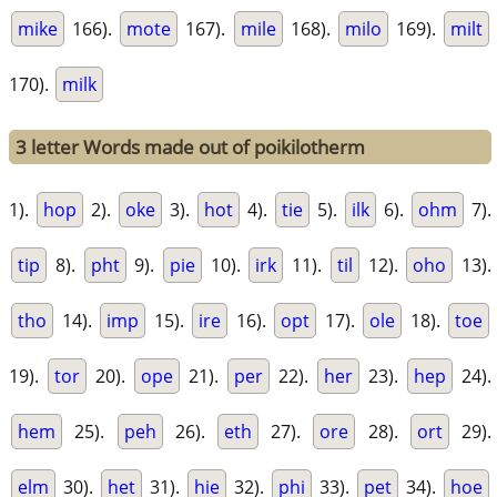
mike
166).
mote
167).
mile
168).
milo
169).
milt
170).
milk
3 letter Words made out of poikilotherm
1).
hop
2).
oke
3).
hot
4).
tie
5).
ilk
6).
ohm
7).
tip
8).
pht
9).
pie
10).
irk
11).
til
12).
oho
13).
tho
14).
imp
15).
ire
16).
opt
17).
ole
18).
toe
19).
tor
20).
ope
21).
per
22).
her
23).
hep
24).
hem
25).
peh
26).
eth
27).
ore
28).
ort
29).
elm
30).
het
31).
hie
32).
phi
33).
pet
34).
hoe