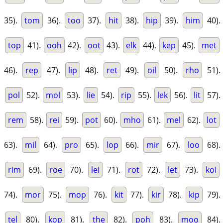
35).
tom
36).
too
37).
hit
38).
hip
39).
him
40).
top
41).
ooh
42).
oot
43).
elk
44).
kep
45).
met
46).
rep
47).
lip
48).
ret
49).
oil
50).
rho
51).
pol
52).
mol
53).
lie
54).
rip
55).
lek
56).
lit
57).
rem
58).
rei
59).
pot
60).
mho
61).
mel
62).
lot
63).
mil
64).
pro
65).
lop
66).
mir
67).
loo
68).
rim
69).
roe
70).
lei
71).
rot
72).
let
73).
koi
74).
mor
75).
mop
76).
kit
77).
kir
78).
kip
79).
tel
80).
kop
81).
the
82).
poh
83).
moo
84).