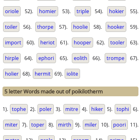
oriole
52).
homier
53).
triple
54).
hokier
55).
toiler
56).
thorpe
57).
hoolie
58).
hooker
59).
import
60).
heriot
61).
hooper
62).
tooler
63).
hirple
64).
ephori
65).
eolith
66).
trompe
67).
holier
68).
hermit
69).
iolite
5 letter Words made out of poikilotherm
1).
tophe
2).
poler
3).
mitre
4).
hiker
5).
tophi
6).
miter
7).
toper
8).
mirth
9).
miler
10).
poori
11).