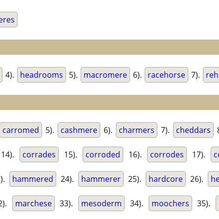
eres
4).
headrooms
5).
macromere
6).
racehorse
7).
re
carromed
5).
cashmere
6).
charmers
7).
cheddars
14).
corrades
15).
corroded
16).
corrodes
17).
c
).
hammered
24).
hammerer
25).
hardcore
26).
h
2).
marchese
33).
mesoderm
34).
moochers
35).