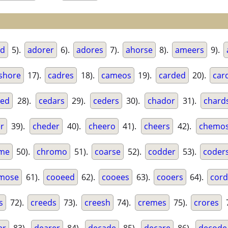
ed
5).
adorer
6).
adores
7).
ahorse
8).
ameers
9).
shore
17).
cadres
18).
cameos
19).
carded
20).
car
sed
28).
cedars
29).
ceders
30).
chador
31).
chard
r
39).
cheder
40).
cheero
41).
cheers
42).
chemo
me
50).
chromo
51).
coarse
52).
codder
53).
coder
mose
61).
cooeed
62).
cooees
63).
cooers
64).
cor
s
72).
creeds
73).
creesh
74).
cremes
75).
crores
7