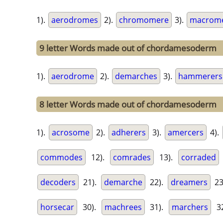
1).
aerodromes
2).
chromomere
3).
macrom
9 letter Words made out of chordamesoderm
1).
aerodrome
2).
demarches
3).
hammerers
8 letter Words made out of chordamesoderm
1).
acrosome
2).
adherers
3).
amercers
4).
commodes
12).
comrades
13).
corraded
decoders
21).
demarche
22).
dreamers
23
horsecar
30).
machrees
31).
marchers
3