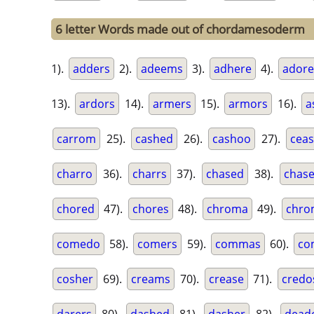
6 letter Words made out of chordamesoderm
1).
adders
2).
adeems
3).
adhere
4).
ador
13).
ardors
14).
armers
15).
armors
16).
a
carrom
25).
cashed
26).
cashoo
27).
cea
charro
36).
charrs
37).
chased
38).
chase
chored
47).
chores
48).
chroma
49).
chro
comedo
58).
comers
59).
commas
60).
co
cosher
69).
creams
70).
crease
71).
credo