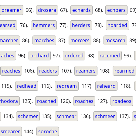
dreamer
66).
drosera
67).
echards
68).
echoers
69
earsed
76).
hemmers
77).
herders
78).
hoarded
79
marcher
86).
marches
87).
mercers
88).
mesarch
89
raches
96).
orchard
97).
ordered
98).
racemed
99).
reaches
106).
readers
107).
reamers
108).
rearmed
115).
redhead
116).
redream
117).
reheard
118).
rhodora
125).
roached
126).
roaches
127).
roadeos
134).
schemer
135).
schmear
136).
schmeer
137).
smearer
144).
soroche