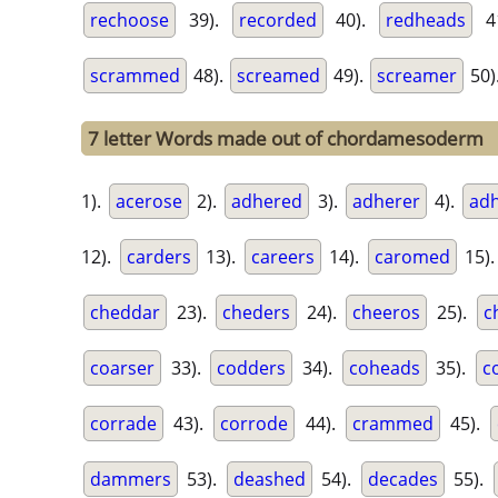
rechoose
39).
recorded
40).
redheads
4
scrammed
48).
screamed
49).
screamer
50)
7 letter Words made out of chordamesoderm
1).
acerose
2).
adhered
3).
adherer
4).
ad
12).
carders
13).
careers
14).
caromed
15)
cheddar
23).
cheders
24).
cheeros
25).
c
coarser
33).
codders
34).
coheads
35).
c
corrade
43).
corrode
44).
crammed
45).
dammers
53).
deashed
54).
decades
55).