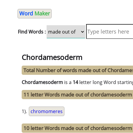
Word
Maker
Find Words :
Chordamesoderm
Total Number of words made out of Chordam
Chordamesoderm
is a
14
letter long Word startin
11 letter Words made out of chordamesoderm
1).
chromomeres
10 letter Words made out of chordamesoderm