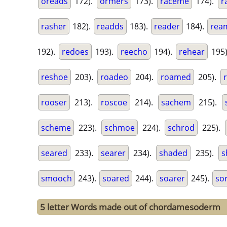
oreads
172).
ormers
173).
raceme
174).
r
rasher
182).
readds
183).
reader
184).
rea
192).
redoes
193).
reecho
194).
rehear
195
reshoe
203).
roadeo
204).
roamed
205).
rooser
213).
roscoe
214).
sachem
215).
scheme
223).
schmoe
224).
schrod
225).
seared
233).
searer
234).
shaded
235).
s
smooch
243).
soared
244).
soarer
245).
so
5 letter Words made out of chordamesoderm