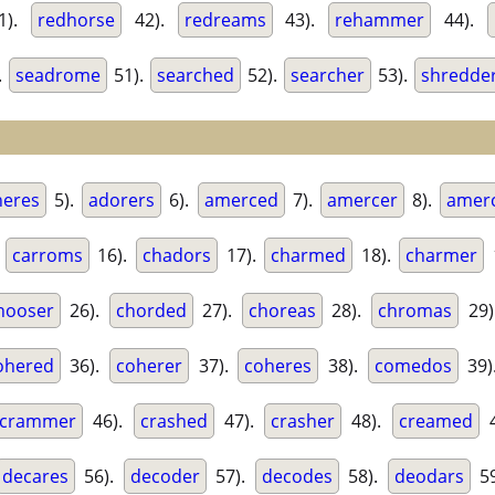
1).
redhorse
42).
redreams
43).
rehammer
44).
.
seadrome
51).
searched
52).
searcher
53).
shredde
heres
5).
adorers
6).
amerced
7).
amercer
8).
amer
.
carroms
16).
chadors
17).
charmed
18).
charmer
hooser
26).
chorded
27).
choreas
28).
chromas
29)
ohered
36).
coherer
37).
coheres
38).
comedos
39)
crammer
46).
crashed
47).
crasher
48).
creamed
4
decares
56).
decoder
57).
decodes
58).
deodars
59