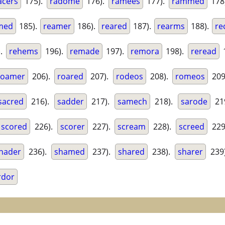
acers
175).
radome
176).
ramees
177).
rammed
178
med
185).
reamer
186).
reared
187).
rearms
188).
re
).
rehems
196).
remade
197).
remora
198).
reread
1
roamer
206).
roared
207).
rodeos
208).
romeos
209
sacred
216).
sadder
217).
samech
218).
sarode
21
scored
226).
scorer
227).
scream
228).
screed
229
hader
236).
shamed
237).
shared
238).
sharer
239
rdor