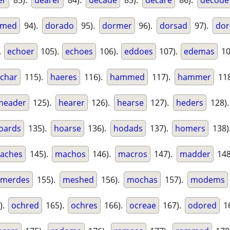
er
83).
dearer
84).
decade
85).
decare
86).
decode
omed
94).
dorado
95).
dormer
96).
dorsad
97).
dor
.
echoer
105).
echoes
106).
eddoes
107).
edemas
10
char
115).
haeres
116).
hammed
117).
hammer
11
header
125).
hearer
126).
hearse
127).
heders
128)
oards
135).
hoarse
136).
hodads
137).
homers
138)
aches
145).
machos
146).
macros
147).
madder
148
merdes
155).
meshed
156).
mochas
157).
modems
).
ochred
165).
ochres
166).
ocreae
167).
odored
1