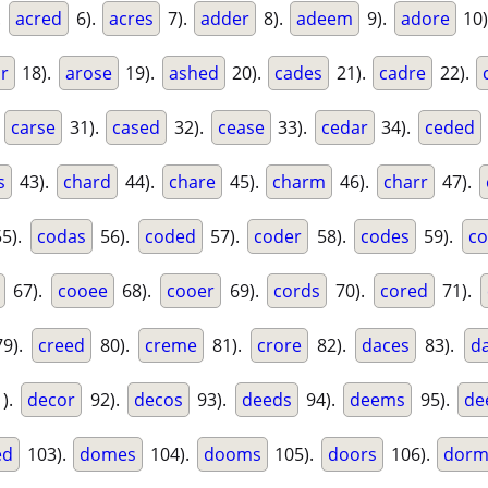
.
acred
6).
acres
7).
adder
8).
adeem
9).
adore
10)
r
18).
arose
19).
ashed
20).
cades
21).
cadre
22).
.
carse
31).
cased
32).
cease
33).
cedar
34).
ceded
s
43).
chard
44).
chare
45).
charm
46).
charr
47).
5).
codas
56).
coded
57).
coder
58).
codes
59).
co
67).
cooee
68).
cooer
69).
cords
70).
cored
71).
9).
creed
80).
creme
81).
crore
82).
daces
83).
d
).
decor
92).
decos
93).
deeds
94).
deems
95).
de
ed
103).
domes
104).
dooms
105).
doors
106).
dorm