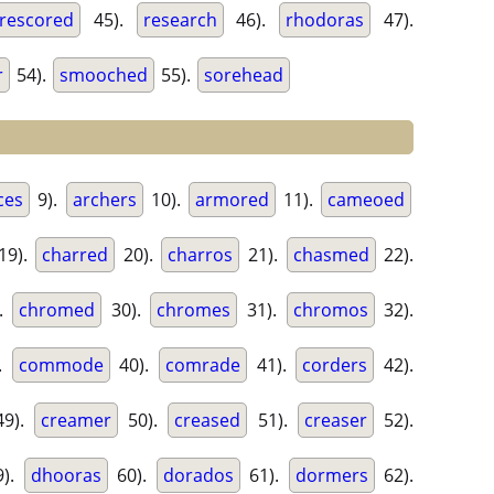
rescored
45).
research
46).
rhodoras
47).
r
54).
smooched
55).
sorehead
ces
9).
archers
10).
armored
11).
cameoed
19).
charred
20).
charros
21).
chasmed
22).
.
chromed
30).
chromes
31).
chromos
32).
.
commode
40).
comrade
41).
corders
42).
9).
creamer
50).
creased
51).
creaser
52).
).
dhooras
60).
dorados
61).
dormers
62).