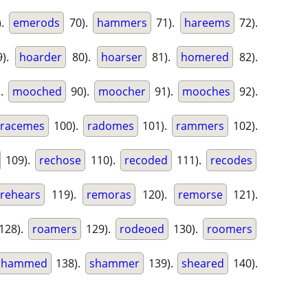
).
emerods
70).
hammers
71).
hareems
72).
).
hoarder
80).
hoarser
81).
homered
82).
).
mooched
90).
moocher
91).
mooches
92).
racemes
100).
radomes
101).
rammers
102).
109).
rechose
110).
recoded
111).
recodes
rehears
119).
remoras
120).
remorse
121).
128).
roamers
129).
rodeoed
130).
roomers
shammed
138).
shammer
139).
sheared
140).