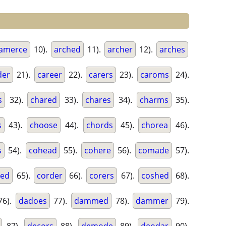
amerce
10).
arched
11).
archer
12).
arches
der
21).
career
22).
carers
23).
caroms
24).
s
32).
chared
33).
chares
34).
charms
35).
s
43).
choose
44).
chords
45).
chorea
46).
s
54).
cohead
55).
cohere
56).
comade
57).
ded
65).
corder
66).
corers
67).
coshed
68).
6).
dadoes
77).
dammed
78).
dammer
79).