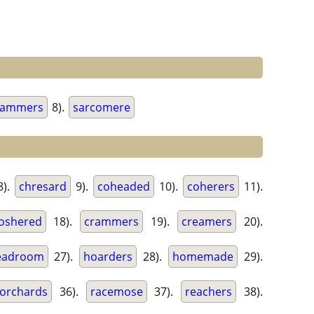
hammers
8).
sarcomere
8).
chresard
9).
coheaded
10).
coherers
11).
oshered
18).
crammers
19).
creamers
20).
eadroom
27).
hoarders
28).
homemade
29).
orchards
36).
racemose
37).
reachers
38).