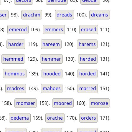
87).
decors
88).
demode
89).
deodar
90).
ser
98).
drachm
99).
dreads
100).
dreams
8).
emerod
109).
emmers
110).
erased
111).
8).
harder
119).
hareem
120).
harems
121).
.
hemmed
129).
hemmer
130).
herded
131).
.
hommos
139).
hooded
140).
horded
141).
).
madres
149).
mahoes
150).
marred
151).
158).
momser
159).
moored
160).
morose
68).
oedema
169).
orache
170).
orders
171).