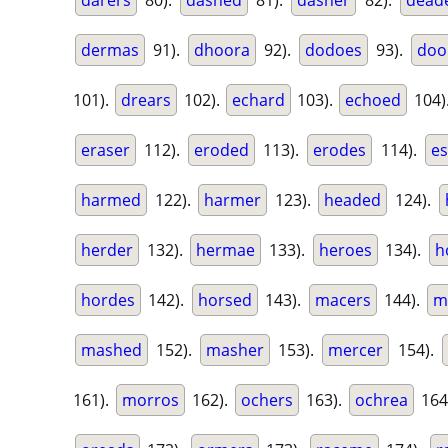
darers
80).
dashed
81).
dasher
82).
dead
dermas
91).
dhoora
92).
dodoes
93).
do
101).
drears
102).
echard
103).
echoed
104)
eraser
112).
eroded
113).
erodes
114).
es
harmed
122).
harmer
123).
headed
124).
herder
132).
hermae
133).
heroes
134).
h
hordes
142).
horsed
143).
macers
144).
m
mashed
152).
masher
153).
mercer
154).
161).
morros
162).
ochers
163).
ochrea
164