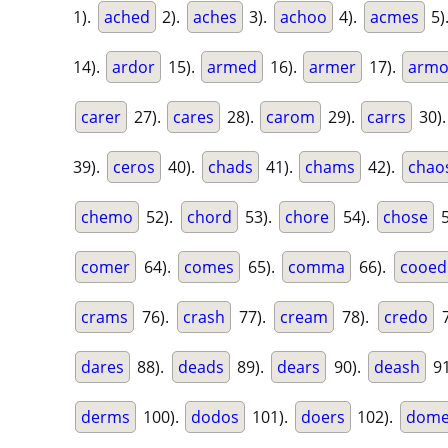
1).
ached
2).
aches
3).
achoo
4).
acmes
5)
14).
ardor
15).
armed
16).
armer
17).
armo
carer
27).
cares
28).
carom
29).
carrs
30)
39).
ceros
40).
chads
41).
chams
42).
chao
chemo
52).
chord
53).
chore
54).
chose
5
comer
64).
comes
65).
comma
66).
cooed
crams
76).
crash
77).
cream
78).
credo
7
dares
88).
deads
89).
dears
90).
deash
91
derms
100).
dodos
101).
doers
102).
dom