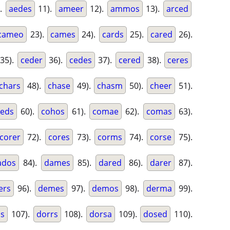
.
aedes
11).
ameer
12).
ammos
13).
arced
cameo
23).
cames
24).
cards
25).
cared
26).
35).
ceder
36).
cedes
37).
cered
38).
ceres
chars
48).
chase
49).
chasm
50).
cheer
51).
eds
60).
cohos
61).
comae
62).
comas
63).
corer
72).
cores
73).
corms
74).
corse
75).
ados
84).
dames
85).
dared
86).
darer
87).
ers
96).
demes
97).
demos
98).
derma
99).
s
107).
dorrs
108).
dorsa
109).
dosed
110).