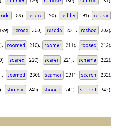
).
rammer
179).
ramose
180).
ramrod
181).
code
189).
record
190).
redder
191).
redear
99).
rerose
200).
reseda
201).
reshod
202).
).
roomed
210).
roomer
211).
roosed
212).
9).
scared
220).
scarer
221).
schema
222).
).
seamed
230).
seamer
231).
search
232).
).
shmear
240).
shooed
241).
shored
242).