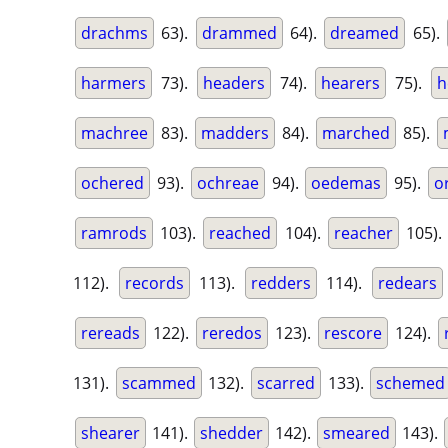
drachms
63).
drammed
64).
dreamed
65).
harmers
73).
headers
74).
hearers
75).
h
machree
83).
madders
84).
marched
85).
ochered
93).
ochreae
94).
oedemas
95).
o
ramrods
103).
reached
104).
reacher
105).
112).
records
113).
redders
114).
redears
rereads
122).
reredos
123).
rescore
124).
131).
scammed
132).
scarred
133).
schemed
shearer
141).
shedder
142).
smeared
143).