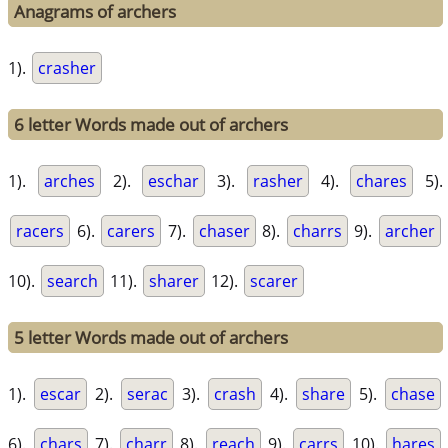
Anagrams of archers
1).
crasher
6 letter Words made out of archers
1).
arches
2).
eschar
3).
rasher
4).
chares
5).
racers
6).
carers
7).
chaser
8).
charrs
9).
archer
10).
search
11).
sharer
12).
scarer
5 letter Words made out of archers
1).
escar
2).
serac
3).
crash
4).
share
5).
chase
6).
chars
7).
charr
8).
reach
9).
carrs
10).
hares