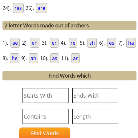
24).
ras
25).
are
2 letter Words made out of archers
1).
ae
2).
eh
3).
er
4).
re
5).
sh
6).
es
7).
ha
8).
he
9).
ah
10).
as
11).
ar
Find Words which