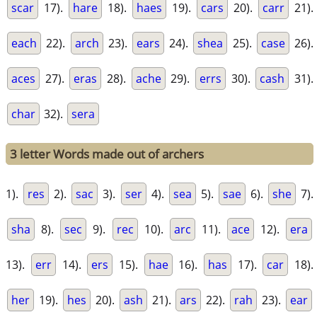
scar
17).
hare
18).
haes
19).
cars
20).
carr
21).
each
22).
arch
23).
ears
24).
shea
25).
case
26).
aces
27).
eras
28).
ache
29).
errs
30).
cash
31).
char
32).
sera
3 letter Words made out of archers
1).
res
2).
sac
3).
ser
4).
sea
5).
sae
6).
she
7).
sha
8).
sec
9).
rec
10).
arc
11).
ace
12).
era
13).
err
14).
ers
15).
hae
16).
has
17).
car
18).
her
19).
hes
20).
ash
21).
ars
22).
rah
23).
ear