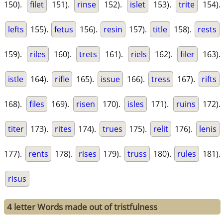
150).
filet
151).
rinse
152).
islet
153).
trite
154).
lefts
155).
fetus
156).
resin
157).
title
158).
rests
159).
riles
160).
trets
161).
riels
162).
filer
163).
istle
164).
rifle
165).
issue
166).
tress
167).
rifts
168).
files
169).
risen
170).
isles
171).
ruins
172).
titer
173).
rites
174).
trues
175).
relit
176).
lenis
177).
rents
178).
rises
179).
truss
180).
rules
181).
risus
4 letter Words made out of tristfulness