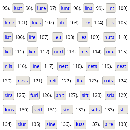
95).
lust
96).
lure
97).
lunt
98).
lins
99).
lint
100).
lune
101).
lues
102).
litu
103).
lire
104).
lits
105).
list
106).
life
107).
lieu
108).
lies
109).
nuts
110).
lief
111).
lien
112).
nurl
113).
nits
114).
nite
115).
nils
116).
line
117).
nett
118).
nets
119).
nest
120).
ness
121).
neif
122).
lite
123).
ruts
124).
sirs
125).
furl
126).
snit
127).
sift
128).
sris
129).
funs
130).
sett
131).
stet
132).
sets
133).
silt
134).
slur
135).
sine
136).
fuss
137).
sire
138).