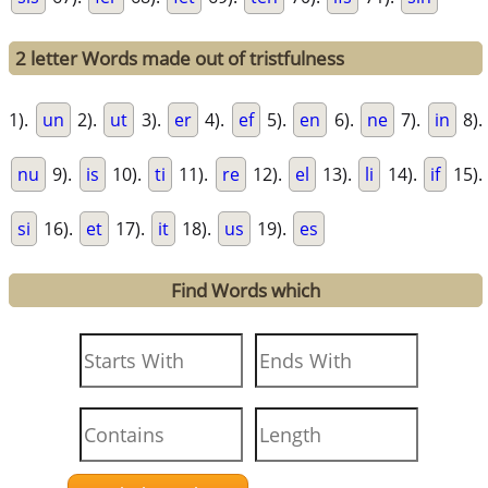
2 letter Words made out of tristfulness
1).
un
2).
ut
3).
er
4).
ef
5).
en
6).
ne
7).
in
8).
nu
9).
is
10).
ti
11).
re
12).
el
13).
li
14).
if
15).
si
16).
et
17).
it
18).
us
19).
es
Find Words which