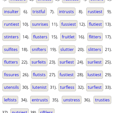
insulter
6).
tristful
7).
intrusts
8).
rustiest
9).
runtiest
10).
sunrises
11).
fussiest
12).
flutiest
13).
stinters
14).
flusters
15).
fruitlet
16).
flitters
17).
sulfites
18).
snifters
19).
sluttier
20).
slitters
21).
flutters
22).
surfeits
23).
surfiest
24).
surliest
25).
fissures
26).
flutists
27).
fustiest
28).
lustiest
29).
utensils
30).
lutenist
31).
turfless
32).
turfiest
33).
leftists
34).
entrusts
35).
unstress
36).
trusties
37).
nutsiest
38).
riftless