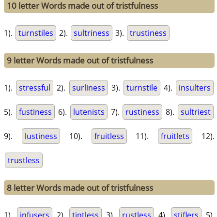
10 letter Words made out of tristfulness
1).
turnstiles
2).
sultriness
3).
trustiness
9 letter Words made out of tristfulness
1).
stressful
2).
surliness
3).
turnstile
4).
insulters
5).
fustiness
6).
lutenists
7).
rustiness
8).
sultriest
9).
lustiness
10).
fruitless
11).
fruitlets
12).
trustless
8 letter Words made out of tristfulness
1).
infusers
2).
tintless
3).
rustless
4).
stiflers
5).