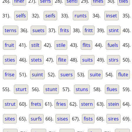
26).
finer
27).
serfs
28).
senti
29).
fines
30).
tiles
31).
selfs
32).
seifs
33).
runts
34).
inset
35).
terns
36).
suets
37).
frits
38).
fritt
39).
stint
40).
fruit
41).
stilt
42).
stile
43).
flits
44).
fuels
45).
sties
46).
stets
47).
flite
48).
suits
49).
stirs
50).
frise
51).
suint
52).
suers
53).
suite
54).
flute
55).
sturt
56).
stunt
57).
stuns
58).
flues
59).
strut
60).
frets
61).
fries
62).
stern
63).
stein
64).
sites
65).
surfs
66).
sises
67).
fists
68).
sires
69).