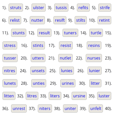
1).
struts
2).
ulster
3).
tussis
4).
refits
5).
strife
6).
relist
7).
nutter
8).
resift
9).
stilts
10).
retint
11).
stunts
12).
result
13).
tuners
14).
turtle
15).
stress
16).
stints
17).
resist
18).
resins
19).
tusser
20).
utters
21).
nutlet
22).
nurses
23).
nitres
24).
unsets
25).
lunies
26).
lunier
27).
lunets
28).
unties
29).
urines
30).
litter
31).
litten
32).
litres
33).
liters
34).
ursine
35).
luster
36).
unrest
37).
niters
38).
uniter
39).
unfelt
40).