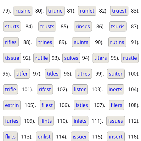
79).
rusine
80).
triune
81).
runlet
82).
truest
83).
sturts
84).
trusts
85).
rinses
86).
tsuris
87).
rifles
88).
trines
89).
suints
90).
rutins
91).
tissue
92).
rutile
93).
suites
94).
titers
95).
rustle
96).
titfer
97).
titles
98).
titres
99).
suiter
100).
trifle
101).
rifest
102).
lister
103).
inerts
104).
estrin
105).
fliest
106).
istles
107).
filers
108).
furies
109).
flints
110).
inlets
111).
issues
112).
flirts
113).
enlist
114).
issuer
115).
insert
116).