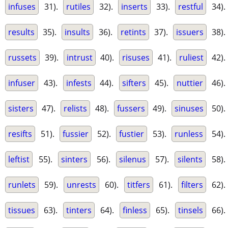
infuses
31).
rutiles
32).
inserts
33).
restful
34).
results
35).
insults
36).
retints
37).
issuers
38).
russets
39).
intrust
40).
risuses
41).
ruliest
42).
infuser
43).
infests
44).
sifters
45).
nuttier
46).
sisters
47).
relists
48).
fussers
49).
sinuses
50).
resifts
51).
fussier
52).
fustier
53).
runless
54).
leftist
55).
sinters
56).
silenus
57).
silents
58).
runlets
59).
unrests
60).
titfers
61).
filters
62).
tissues
63).
tinters
64).
finless
65).
tinsels
66).