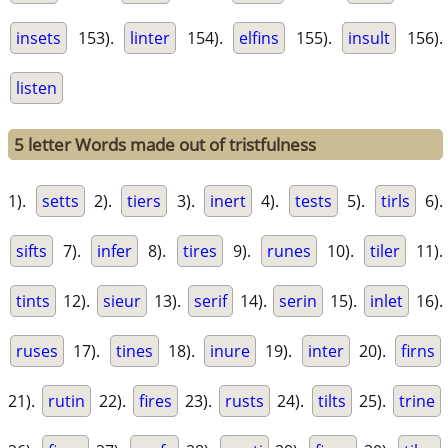
insets
153).
linter
154).
elfins
155).
insult
156).
listen
5 letter Words made out of tristfulness
1).
setts
2).
tiers
3).
inert
4).
tests
5).
tirls
6).
sifts
7).
infer
8).
tires
9).
runes
10).
tiler
11).
tints
12).
sieur
13).
serif
14).
serin
15).
inlet
16).
ruses
17).
tines
18).
inure
19).
inter
20).
firns
21).
rutin
22).
fires
23).
rusts
24).
tilts
25).
trine