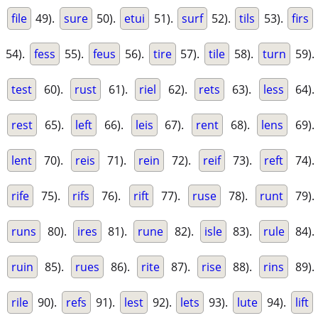
file
49).
sure
50).
etui
51).
surf
52).
tils
53).
firs
54).
fess
55).
feus
56).
tire
57).
tile
58).
turn
59).
test
60).
rust
61).
riel
62).
rets
63).
less
64).
rest
65).
left
66).
leis
67).
rent
68).
lens
69).
lent
70).
reis
71).
rein
72).
reif
73).
reft
74).
rife
75).
rifs
76).
rift
77).
ruse
78).
runt
79).
runs
80).
ires
81).
rune
82).
isle
83).
rule
84).
ruin
85).
rues
86).
rite
87).
rise
88).
rins
89).
rile
90).
refs
91).
lest
92).
lets
93).
lute
94).
lift