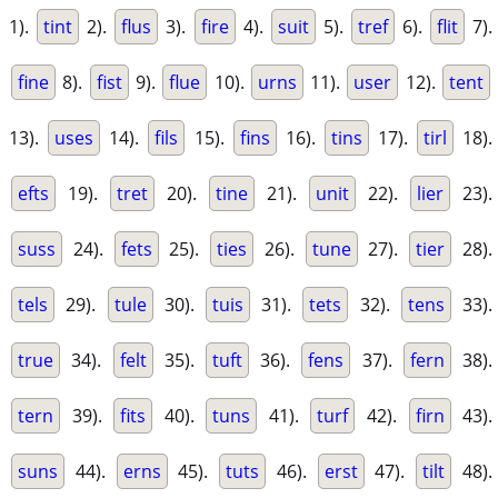
1).
tint
2).
flus
3).
fire
4).
suit
5).
tref
6).
flit
7).
fine
8).
fist
9).
flue
10).
urns
11).
user
12).
tent
13).
uses
14).
fils
15).
fins
16).
tins
17).
tirl
18).
efts
19).
tret
20).
tine
21).
unit
22).
lier
23).
suss
24).
fets
25).
ties
26).
tune
27).
tier
28).
tels
29).
tule
30).
tuis
31).
tets
32).
tens
33).
true
34).
felt
35).
tuft
36).
fens
37).
fern
38).
tern
39).
fits
40).
tuns
41).
turf
42).
firn
43).
suns
44).
erns
45).
tuts
46).
erst
47).
tilt
48).