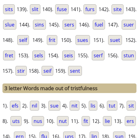
sits
139).
slit
140).
fuse
141).
furs
142).
site
143).
slue
144).
sins
145).
sers
146).
fuel
147).
suer
148).
self
149).
frit
150).
sues
151).
suet
152).
fret
153).
sels
154).
seis
155).
serf
156).
stun
157).
stir
158).
seif
159).
sent
3 letter Words made out of tristfulness
1).
efs
2).
nil
3).
sue
4).
nit
5).
lis
6).
tut
7).
sit
8).
uts
9).
nus
10).
nut
11).
fit
12).
lie
13).
ers
14).
ern
15).
flu
16).
uns
17).
lin
18).
sun
19).