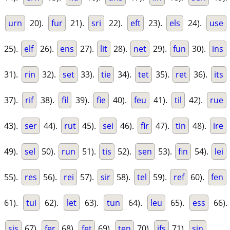
urn
20).
fur
21).
sri
22).
eft
23).
els
24).
use
25).
elf
26).
ens
27).
lit
28).
net
29).
fun
30).
ins
31).
rin
32).
set
33).
tie
34).
tet
35).
ret
36).
its
37).
rif
38).
fil
39).
fie
40).
feu
41).
til
42).
rue
43).
ser
44).
rut
45).
sei
46).
fir
47).
tin
48).
ire
49).
sel
50).
run
51).
tis
52).
sen
53).
fin
54).
lei
55).
res
56).
rei
57).
sir
58).
tel
59).
ref
60).
fen
61).
tui
62).
let
63).
tun
64).
leu
65).
ess
66).
sis
67).
fer
68).
fet
69).
ten
70).
ifs
71).
sin