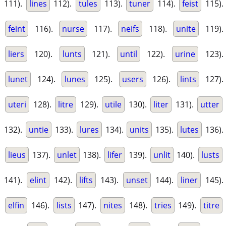
111).
lines
112).
tules
113).
tuner
114).
feist
115).
feint
116).
nurse
117).
neifs
118).
unite
119).
liers
120).
lunts
121).
until
122).
urine
123).
lunet
124).
lunes
125).
users
126).
lints
127).
uteri
128).
litre
129).
utile
130).
liter
131).
utter
132).
untie
133).
lures
134).
units
135).
lutes
136).
lieus
137).
unlet
138).
lifer
139).
unlit
140).
lusts
141).
elint
142).
lifts
143).
unset
144).
liner
145).
elfin
146).
lists
147).
nites
148).
tries
149).
titre