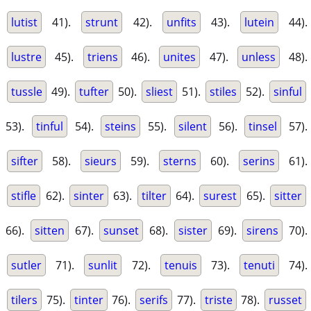
lutist
41).
strunt
42).
unfits
43).
lutein
44).
lustre
45).
triens
46).
unites
47).
unless
48).
tussle
49).
tufter
50).
sliest
51).
stiles
52).
sinful
53).
tinful
54).
steins
55).
silent
56).
tinsel
57).
sifter
58).
sieurs
59).
sterns
60).
serins
61).
stifle
62).
sinter
63).
tilter
64).
surest
65).
sitter
66).
sitten
67).
sunset
68).
sister
69).
sirens
70).
sutler
71).
sunlit
72).
tenuis
73).
tenuti
74).
tilers
75).
tinter
76).
serifs
77).
triste
78).
russet