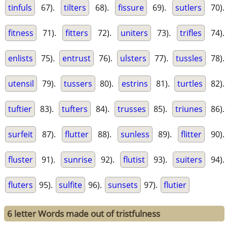
tinfuls
67).
tilters
68).
fissure
69).
sutlers
70).
fitness
71).
fitters
72).
uniters
73).
trifles
74).
enlists
75).
entrust
76).
ulsters
77).
tussles
78).
utensil
79).
tussers
80).
estrins
81).
turtles
82).
tuftier
83).
tufters
84).
trusses
85).
triunes
86).
surfeit
87).
flutter
88).
sunless
89).
flitter
90).
fluster
91).
sunrise
92).
flutist
93).
suiters
94).
fluters
95).
sulfite
96).
sunsets
97).
flutier
6 letter Words made out of tristfulness