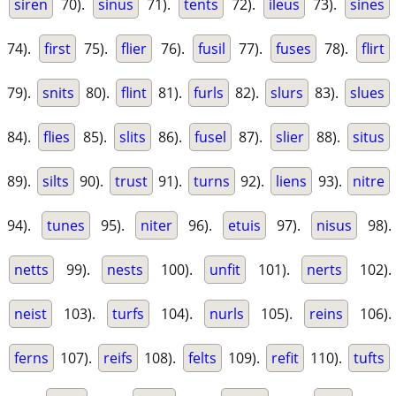
siren
70).
sinus
71).
tents
72).
ileus
73).
sines
74).
first
75).
flier
76).
fusil
77).
fuses
78).
flirt
79).
snits
80).
flint
81).
furls
82).
slurs
83).
slues
84).
flies
85).
slits
86).
fusel
87).
slier
88).
situs
89).
silts
90).
trust
91).
turns
92).
liens
93).
nitre
94).
tunes
95).
niter
96).
etuis
97).
nisus
98).
netts
99).
nests
100).
unfit
101).
nerts
102).
neist
103).
turfs
104).
nurls
105).
reins
106).
ferns
107).
reifs
108).
felts
109).
refit
110).
tufts