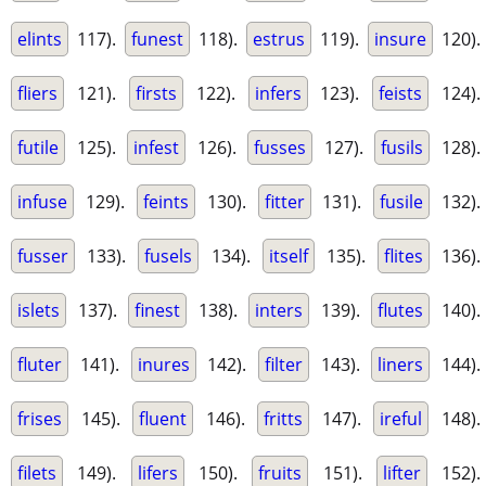
elints
117).
funest
118).
estrus
119).
insure
120).
fliers
121).
firsts
122).
infers
123).
feists
124).
futile
125).
infest
126).
fusses
127).
fusils
128).
infuse
129).
feints
130).
fitter
131).
fusile
132).
fusser
133).
fusels
134).
itself
135).
flites
136).
islets
137).
finest
138).
inters
139).
flutes
140).
fluter
141).
inures
142).
filter
143).
liners
144).
frises
145).
fluent
146).
fritts
147).
ireful
148).
filets
149).
lifers
150).
fruits
151).
lifter
152).