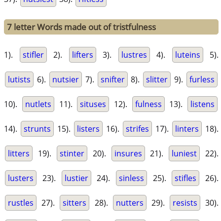
7 letter Words made out of tristfulness
1).
stifler
2).
lifters
3).
lustres
4).
luteins
5).
lutists
6).
nutsier
7).
snifter
8).
slitter
9).
furless
10).
nutlets
11).
situses
12).
fulness
13).
listens
14).
strunts
15).
listers
16).
strifes
17).
linters
18).
litters
19).
stinter
20).
insures
21).
luniest
22).
lusters
23).
lustier
24).
sinless
25).
stifles
26).
rustles
27).
sitters
28).
nutters
29).
resists
30).