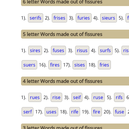
6 letter Words made out of fissures
1).
serifs
2).
frises
3).
furies
4).
sieurs
5).
5 letter Words made out of fissures
1).
sires
2).
fuses
3).
risus
4).
surfs
5).
ri
suers
16).
fires
17).
sises
18).
fries
4 letter Words made out of fissures
1).
rues
2).
rise
3).
seif
4).
ruse
5).
rifs
6
serf
17).
uses
18).
rife
19).
fire
20).
fuse
2
3 letter Words made out of fissures