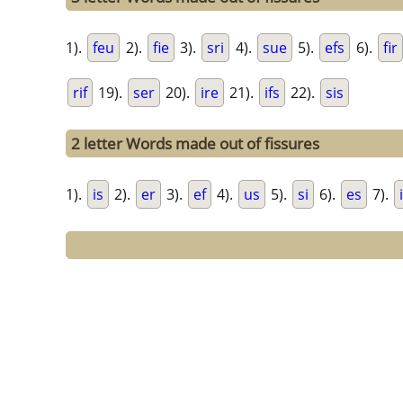
1).
feu
2).
fie
3).
sri
4).
sue
5).
efs
6).
fir
rif
19).
ser
20).
ire
21).
ifs
22).
sis
2 letter Words made out of fissures
1).
is
2).
er
3).
ef
4).
us
5).
si
6).
es
7).