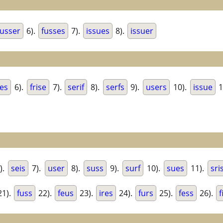
fusser
6).
fusses
7).
issues
8).
issuer
ses
6).
frise
7).
serif
8).
serfs
9).
users
10).
issue
1
).
seis
7).
user
8).
suss
9).
surf
10).
sues
11).
sri
1).
fuss
22).
feus
23).
ires
24).
furs
25).
fess
26).
f