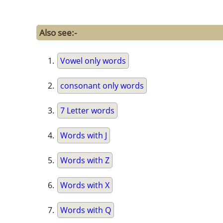
Also see:-
Vowel only words
consonant only words
7 Letter words
Words with J
Words with Z
Words with X
Words with Q