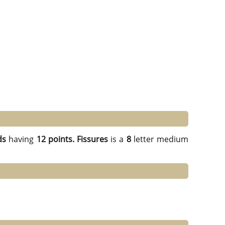
ds
having
12 points.
Fissures
is a
8
letter medium