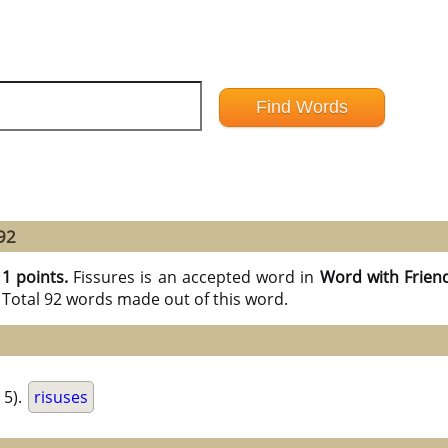
92
11 points.
Fissures is an accepted word in
Word with Frien
 Total 92 words made out of this word.
5).
risuses