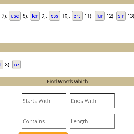
7).
use
8).
fer
9).
ess
10).
ers
11).
fur
12).
sir
13
if
8).
re
Find Words which