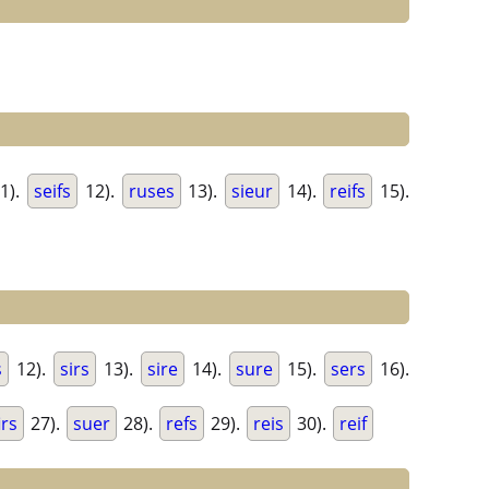
1).
seifs
12).
ruses
13).
sieur
14).
reifs
15).
s
12).
sirs
13).
sire
14).
sure
15).
sers
16).
irs
27).
suer
28).
refs
29).
reis
30).
reif