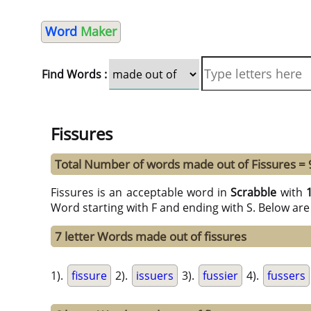
Word
Maker
Find Words :
Fissures
Total Number of words made out of Fissures = 
Fissures is an acceptable word in
Scrabble
with
Word starting with F and ending with S. Below are
7 letter Words made out of fissures
1).
fissure
2).
issuers
3).
fussier
4).
fussers