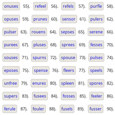
onuses
55).
refeel
56).
refels
57).
purfle
58).
opuses
59).
prunes
60).
sensor
61).
pulers
62).
pulser
63).
rouens
64).
sepses
65).
serene
66).
purees
67).
pluses
68).
sprees
69).
fesses
70).
souses
71).
spurns
72).
spouse
73).
pulses
74).
eposes
75).
spense
76).
fleers
77).
speels
78).
unfree
79).
enures
80).
spleen
81).
spores
82).
supers
83).
fusees
84).
fosses
85).
feeler
86).
ferule
87).
fouler
88).
fusels
89).
fusser
90).