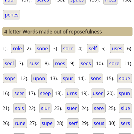
penes
4 letter Words made out of reposefulness
1).
role
2).
sone
3).
sorn
4).
self
5).
uses
6).
seel
7).
suss
8).
roes
9).
sees
10).
sore
11).
sops
12).
upon
13).
spur
14).
sons
15).
spue
16).
seer
17).
seep
18).
urns
19).
user
20).
spun
21).
sols
22).
slur
23).
suer
24).
sere
25).
slue
26).
rune
27).
supe
28).
serf
29).
sous
30).
sers