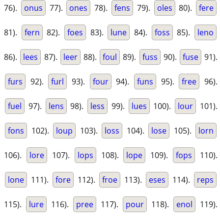
76).
onus
77).
ones
78).
fens
79).
oles
80).
fere
81).
fern
82).
foes
83).
lune
84).
foss
85).
leno
86).
lees
87).
leer
88).
foul
89).
fuss
90).
fuse
91).
furs
92).
furl
93).
four
94).
funs
95).
free
96).
fuel
97).
lens
98).
less
99).
lues
100).
lour
101).
fons
102).
loup
103).
loss
104).
lose
105).
lorn
106).
lore
107).
lops
108).
lope
109).
fops
110).
lone
111).
fore
112).
froe
113).
eses
114).
reps
115).
lure
116).
pree
117).
pour
118).
enol
119).