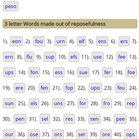
peso
3 letter Words made out of reposefulness
1).
eon
2).
fou
3).
urn
4).
elf
5).
ens
6).
ers
7).
ern
8).
flu
9).
sup
10).
efs
11).
use
12).
fee
13).
ups
14).
fon
15).
ess
16).
sue
17).
fer
18).
foe
19).
ere
20).
fen
21).
fop
22).
upo
23).
feu
24).
sun
25).
els
26).
uns
27).
for
28).
fro
29).
rep
30).
pen
31).
sel
32).
res
33).
sen
34).
pee
35).
our
36).
ose
37).
ors
38).
ser
39).
ore
40).
ops