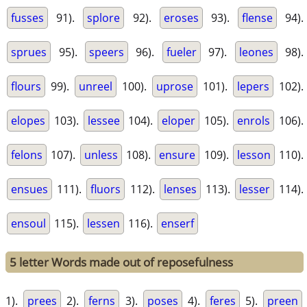
fusses
91).
splore
92).
eroses
93).
flense
94).
sprues
95).
speers
96).
fueler
97).
leones
98).
flours
99).
unreel
100).
uprose
101).
lepers
102).
elopes
103).
lessee
104).
eloper
105).
enrols
106).
felons
107).
unless
108).
ensure
109).
lesson
110).
ensues
111).
fluors
112).
lenses
113).
lesser
114).
ensoul
115).
lessen
116).
enserf
5 letter Words made out of reposefulness
1).
prees
2).
ferns
3).
poses
4).
feres
5).
preen