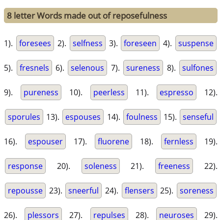
8 letter Words made out of reposefulness
1).
foresees
2).
selfness
3).
foreseen
4).
suspense
5).
fresnels
6).
selenous
7).
sureness
8).
sulfones
9).
pureness
10).
peerless
11).
espresso
12).
sporules
13).
espouses
14).
foulness
15).
senseful
16).
espouser
17).
fluorene
18).
fernless
19).
response
20).
soleness
21).
freeness
22).
repousse
23).
sneerful
24).
flensers
25).
soreness
26).
plessors
27).
repulses
28).
neuroses
29).