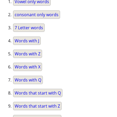
Vowel only words
consonant only words
7 Letter words
Words with J
Words with Z
Words with X
Words with Q
Words that start with Q
Words that start with Z