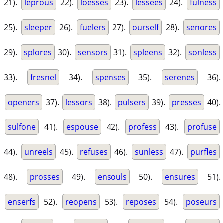
21).
leprous
22).
loesses
23).
lessees
24).
fulness
25).
sleeper
26).
fuelers
27).
ourself
28).
senores
29).
splores
30).
sensors
31).
spleens
32).
sonless
33).
fresnel
34).
spenses
35).
serenes
36).
openers
37).
lessors
38).
pulsers
39).
presses
40).
sulfone
41).
espouse
42).
profess
43).
profuse
44).
unreels
45).
refuses
46).
sunless
47).
purfles
48).
prosses
49).
ensouls
50).
ensures
51).
enserfs
52).
reopens
53).
reposes
54).
poseurs