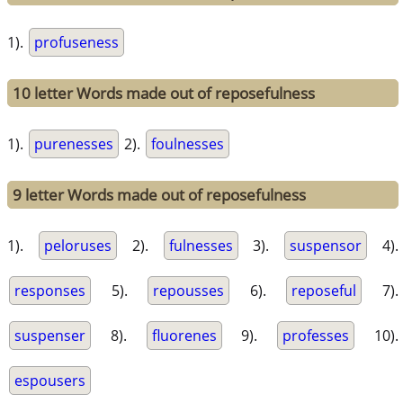
1).
profuseness
10 letter Words made out of reposefulness
1).
purenesses
2).
foulnesses
9 letter Words made out of reposefulness
1).
peloruses
2).
fulnesses
3).
suspensor
4).
responses
5).
repousses
6).
reposeful
7).
suspenser
8).
fluorenes
9).
professes
10).
espousers