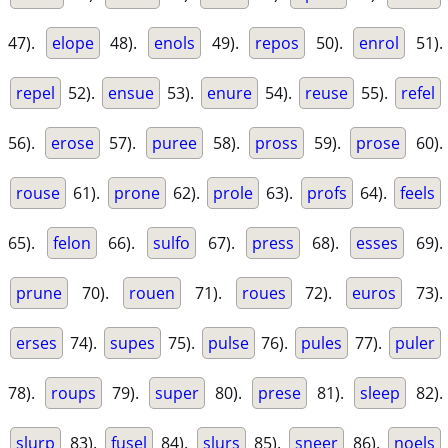
47).
elope
48).
enols
49).
repos
50).
enrol
51).
repel
52).
ensue
53).
enure
54).
reuse
55).
refel
56).
erose
57).
puree
58).
pross
59).
prose
60).
rouse
61).
prone
62).
prole
63).
profs
64).
feels
65).
felon
66).
sulfo
67).
press
68).
esses
69).
prune
70).
rouen
71).
roues
72).
euros
73).
erses
74).
supes
75).
pulse
76).
pules
77).
puler
78).
roups
79).
super
80).
prese
81).
sleep
82).
slurp
83).
fusel
84).
slurs
85).
sneer
86).
noels