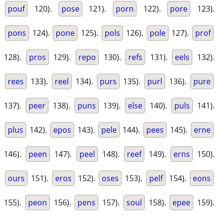
pouf
120).
pose
121).
porn
122).
pore
123).
pons
124).
pone
125).
pols
126).
pole
127).
prof
128).
pros
129).
repo
130).
refs
131).
eels
132).
rees
133).
reel
134).
purs
135).
purl
136).
pure
137).
peer
138).
puns
139).
else
140).
puls
141).
plus
142).
epos
143).
pele
144).
pees
145).
erne
146).
peen
147).
peel
148).
reef
149).
erns
150).
ours
151).
eros
152).
oses
153).
pelf
154).
eons
155).
peon
156).
pens
157).
soul
158).
epee
159).