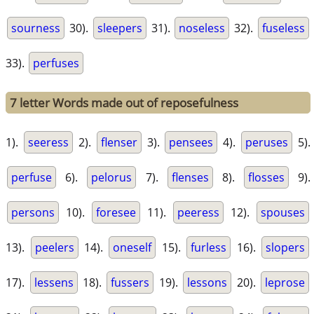
sourness
30).
sleepers
31).
noseless
32).
fuseless
33).
perfuses
7 letter Words made out of reposefulness
1).
seeress
2).
flenser
3).
pensees
4).
peruses
5).
perfuse
6).
pelorus
7).
flenses
8).
flosses
9).
persons
10).
foresee
11).
peeress
12).
spouses
13).
peelers
14).
oneself
15).
furless
16).
slopers
17).
lessens
18).
fussers
19).
lessons
20).
leprose