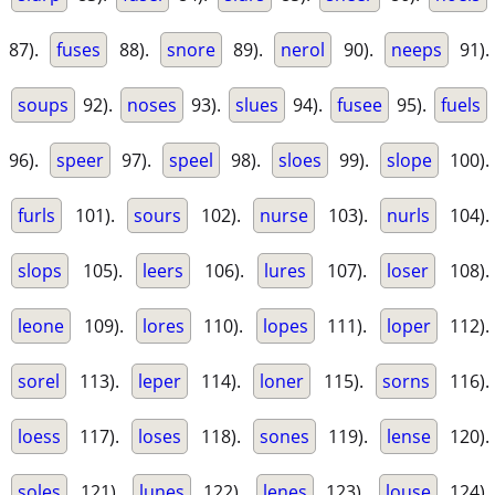
87).
fuses
88).
snore
89).
nerol
90).
neeps
91).
soups
92).
noses
93).
slues
94).
fusee
95).
fuels
96).
speer
97).
speel
98).
sloes
99).
slope
100).
furls
101).
sours
102).
nurse
103).
nurls
104).
slops
105).
leers
106).
lures
107).
loser
108).
leone
109).
lores
110).
lopes
111).
loper
112).
sorel
113).
leper
114).
loner
115).
sorns
116).
loess
117).
loses
118).
sones
119).
lense
120).
soles
121).
lunes
122).
lenes
123).
louse
124).