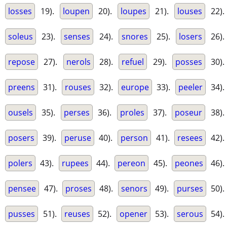
losses
19).
loupen
20).
loupes
21).
louses
22).
soleus
23).
senses
24).
snores
25).
losers
26).
repose
27).
nerols
28).
refuel
29).
posses
30).
preens
31).
rouses
32).
europe
33).
peeler
34).
ousels
35).
perses
36).
proles
37).
poseur
38).
posers
39).
peruse
40).
person
41).
resees
42).
polers
43).
rupees
44).
pereon
45).
peones
46).
pensee
47).
proses
48).
senors
49).
purses
50).
pusses
51).
reuses
52).
opener
53).
serous
54).