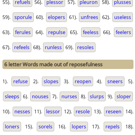
55).
refuels
56).
plessor
57).
pleuron
58).
plusses
59).
sporule
60).
elopers
61).
unfrees
62).
useless
63).
ferules
64).
repulse
65).
feeless
66).
feelers
67).
refeels
68).
runless
69).
resoles
6 letter Words made out of reposefulness
1).
refuse
2).
slopes
3).
reopen
4).
sneers
5).
sleeps
6).
nouses
7).
nurses
8).
slurps
9).
sloper
10).
nesses
11).
lessor
12).
resole
13).
reseen
14).
loners
15).
sorels
16).
lopers
17).
repels
18).