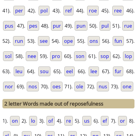
41).
per
42).
pol
43).
ref
44).
roe
45).
ree
46).
pus
47).
pes
48).
pur
49).
pun
50).
pul
51).
rue
52).
run
53).
see
54).
ope
55).
ons
56).
fun
57).
sol
58).
nee
59).
pro
60).
son
61).
sop
62).
lop
63).
leu
64).
sou
65).
eel
66).
lee
67).
fur
68).
nor
69).
nos
70).
oes
71).
ole
72).
nus
73).
one
2 letter Words made out of reposefulness
1).
on
2).
lo
3).
of
4).
re
5).
us
6).
ef
7).
or
8).