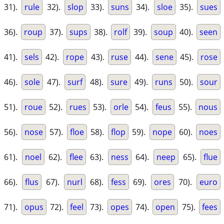
31).
rule
32).
slop
33).
suns
34).
sloe
35).
sues
36).
roup
37).
sups
38).
rolf
39).
soup
40).
seen
41).
sels
42).
rope
43).
ruse
44).
sene
45).
rose
46).
sole
47).
surf
48).
sure
49).
runs
50).
sour
51).
roue
52).
rues
53).
orle
54).
feus
55).
nous
56).
nose
57).
floe
58).
flop
59).
nope
60).
noes
61).
noel
62).
flee
63).
ness
64).
neep
65).
flue
66).
flus
67).
nurl
68).
fess
69).
ores
70).
euro
71).
opus
72).
feel
73).
opes
74).
open
75).
fees