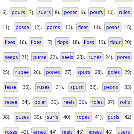
6).
pours
7).
suers
8).
poser
9).
poufs
10).
rules
11).
posse
12).
porns
13).
fleer
14).
pesos
15).
flees
16).
floes
17).
flops
18).
floss
19).
flour
20).
seeps
21).
purse
22).
seels
23).
runes
24).
pores
25).
rupee
26).
pones
27).
spurs
28).
poles
29).
fesse
30).
ruses
31).
spurn
32).
peons
33).
resee
34).
poler
35).
reefs
36).
roles
37).
rolfs
38).
puses
39).
surfs
40).
ropes
41).
purls
42).
roses
43).
ernes
44).
reels
45).
epees
46).
users