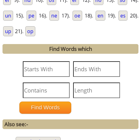
el
9).
nu
10).
os
11).
er
12).
no
13).
so
14).
un
15).
pe
16).
ne
17).
oe
18).
en
19).
es
20).
up
21).
op
Find Words which
Also see:-