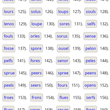
lours
125).
solus
126).
loups
127).
souls
128).
lenos
129).
loupe
130).
sores
131).
selfs
132).
fouls
133).
orles
134).
sorus
135).
sense
136).
fosse
137).
spore
138).
ousel
139).
pelon
140).
pelfs
141).
fores
142).
senor
143).
peles
144).
sprue
145).
peers
146).
spree
147).
peens
148).
peels
149).
seers
150).
fours
151).
opens
152).
froes
153).
frons
154).
flues
155).
serfs
156).
fluor
157).
seres
158).
spues
159).
frees
160).