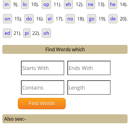
in
9).
lo
10).
op
11).
eh
12).
ne
13).
he
14).
on
15).
do
16).
el
17).
no
18).
go
19).
de
20).
ed
21).
pi
22).
oh
Find Words which
Also see:-