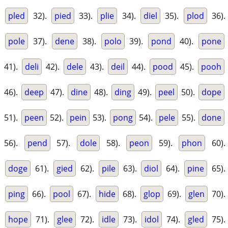
pled
32).
pied
33).
plie
34).
diel
35).
plod
36).
pole
37).
dene
38).
polo
39).
pond
40).
pone
41).
deli
42).
dele
43).
deil
44).
pood
45).
pooh
46).
deep
47).
dine
48).
ding
49).
peel
50).
dope
51).
peen
52).
pein
53).
pong
54).
pele
55).
done
56).
pend
57).
dole
58).
peon
59).
phon
60).
doge
61).
gied
62).
pile
63).
diol
64).
pine
65).
ping
66).
pool
67).
hide
68).
glop
69).
glen
70).
hope
71).
glee
72).
idle
73).
idol
74).
gled
75).