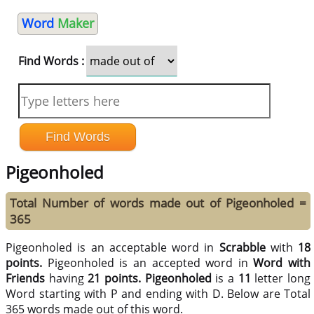
Word
Maker
Find Words :
Pigeonholed
Total Number of words made out of Pigeonholed =
365
Pigeonholed is an acceptable word in
Scrabble
with
18
points.
Pigeonholed is an accepted word in
Word with
Friends
having
21 points.
Pigeonholed
is a
11
letter long
Word starting with P and ending with D. Below are Total
365 words made out of this word.