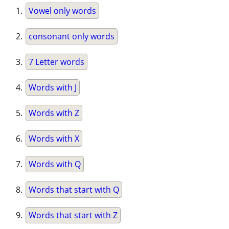
Vowel only words
consonant only words
7 Letter words
Words with J
Words with Z
Words with X
Words with Q
Words that start with Q
Words that start with Z