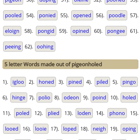
pooled
54).
ponied
55).
opened
56).
poodle
57).
eloign
58).
pongid
59).
opined
60).
pongee
61).
peeing
62).
oohing
5 letter Words made out of pigeonholed
1).
igloo
2).
honed
3).
pined
4).
piled
5).
pingo
6).
hinge
7).
polio
8).
odeon
9).
poind
10).
holed
11).
poled
12).
plied
13).
loden
14).
phono
15).
looed
16).
looie
17).
loped
18).
neigh
19).
oping