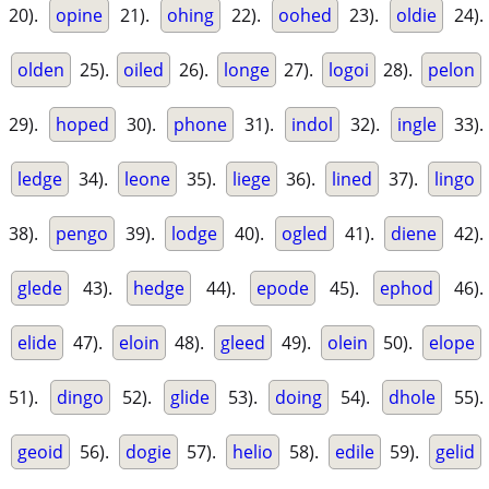
20).
opine
21).
ohing
22).
oohed
23).
oldie
24).
olden
25).
oiled
26).
longe
27).
logoi
28).
pelon
29).
hoped
30).
phone
31).
indol
32).
ingle
33).
ledge
34).
leone
35).
liege
36).
lined
37).
lingo
38).
pengo
39).
lodge
40).
ogled
41).
diene
42).
glede
43).
hedge
44).
epode
45).
ephod
46).
elide
47).
eloin
48).
gleed
49).
olein
50).
elope
51).
dingo
52).
glide
53).
doing
54).
dhole
55).
geoid
56).
dogie
57).
helio
58).
edile
59).
gelid