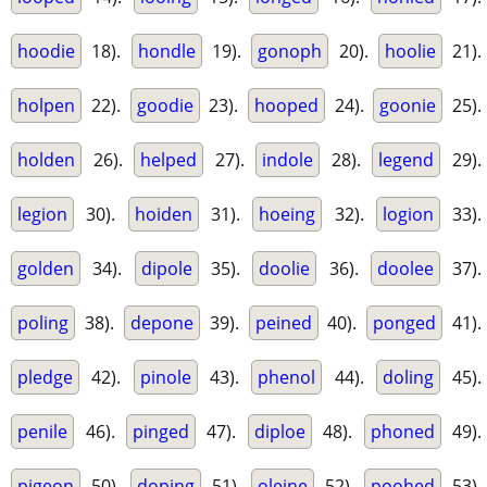
hoodie
18).
hondle
19).
gonoph
20).
hoolie
21).
holpen
22).
goodie
23).
hooped
24).
goonie
25).
holden
26).
helped
27).
indole
28).
legend
29).
legion
30).
hoiden
31).
hoeing
32).
logion
33).
golden
34).
dipole
35).
doolie
36).
doolee
37).
poling
38).
depone
39).
peined
40).
ponged
41).
pledge
42).
pinole
43).
phenol
44).
doling
45).
penile
46).
pinged
47).
diploe
48).
phoned
49).
pigeon
50).
doping
51).
oleine
52).
poohed
53).