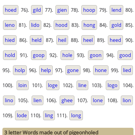
hoed
76).
gild
77).
gien
78).
hoop
79).
lend
80).
leno
81).
lido
82).
hood
83).
hong
84).
gold
85).
hied
86).
held
87).
heil
88).
heel
89).
heed
90).
hold
91).
goop
92).
hole
93).
goon
94).
good
95).
holp
96).
help
97).
gone
98).
hone
99).
lied
100).
loin
101).
loge
102).
line
103).
logo
104).
lino
105).
lien
106).
ghee
107).
lone
108).
lion
109).
lode
110).
ling
111).
long
3 letter Words made out of pigeonholed