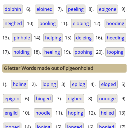
dolphin
6).
eloined
7).
peeling
8).
epigone
9).
neighed
10).
pooling
11).
eloping
12).
hooding
13).
pinhole
14).
helping
15).
deleing
16).
heeding
17).
holding
18).
heeling
19).
poohing
20).
looping
6 letter Words made out of pigeonholed
1).
holing
2).
loping
3).
epilog
4).
eloped
5).
epigon
6).
hinged
7).
nighed
8).
noodge
9).
engild
10).
noodle
11).
hoping
12).
heiled
13).
looped
14).
looing
15).
longed
16).
honied
17).