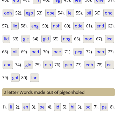
46).
eld
47).
lin
48).
leg
49).
lee
50).
one
51).
ooh
52).
ego
53).
ope
54).
lei
55).
oil
56).
oho
57).
lie
58).
eng
59).
noh
60).
ode
61).
end
62).
lid
63).
gie
64).
gid
65).
nog
66).
nod
67).
led
68).
nil
69).
ped
70).
pee
71).
peg
72).
peh
73).
eon
74).
gin
75).
nip
76).
pen
77).
edh
78).
eel
79).
ghi
80).
ion
2 letter Words made out of pigeonholed
1).
li
2).
en
3).
oe
4).
id
5).
hi
6).
od
7).
pe
8).