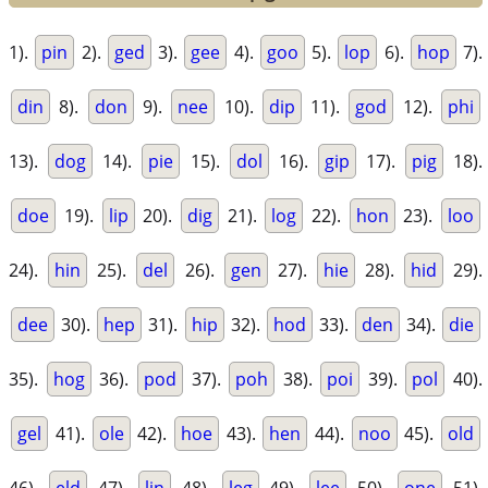
1).
pin
2).
ged
3).
gee
4).
goo
5).
lop
6).
hop
7).
din
8).
don
9).
nee
10).
dip
11).
god
12).
phi
13).
dog
14).
pie
15).
dol
16).
gip
17).
pig
18).
doe
19).
lip
20).
dig
21).
log
22).
hon
23).
loo
24).
hin
25).
del
26).
gen
27).
hie
28).
hid
29).
dee
30).
hep
31).
hip
32).
hod
33).
den
34).
die
35).
hog
36).
pod
37).
poh
38).
poi
39).
pol
40).
gel
41).
ole
42).
hoe
43).
hen
44).
noo
45).
old