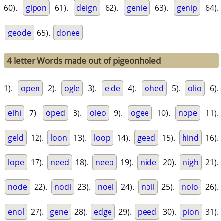
60).
gipon
61).
deign
62).
genie
63).
genip
64).
geode
65).
donee
4 letter Words made out of pigeonholed
1).
open
2).
ogle
3).
eide
4).
ohed
5).
olio
6).
elhi
7).
oped
8).
oleo
9).
ogee
10).
nope
11).
geld
12).
loon
13).
loop
14).
geed
15).
hind
16).
lope
17).
need
18).
neep
19).
nide
20).
nigh
21).
node
22).
nodi
23).
noel
24).
noil
25).
nolo
26).
enol
27).
gene
28).
edge
29).
peed
30).
pion
31).