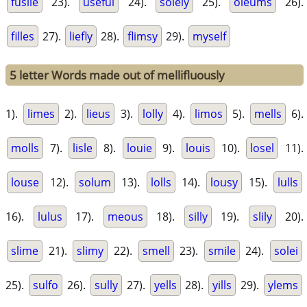
fusile
23).
useful
24).
solely
25).
oleums
26).
filles
27).
liefly
28).
flimsy
29).
myself
5 letter Words made out of mellifluously
1).
limes
2).
lieus
3).
lolly
4).
limos
5).
mells
6).
molls
7).
lisle
8).
louie
9).
louis
10).
losel
11).
louse
12).
solum
13).
lolls
14).
lousy
15).
lulls
16).
lulus
17).
meous
18).
silly
19).
slily
20).
slime
21).
slimy
22).
smell
23).
smile
24).
solei
25).
sulfo
26).
sully
27).
yells
28).
yills
29).
ylems