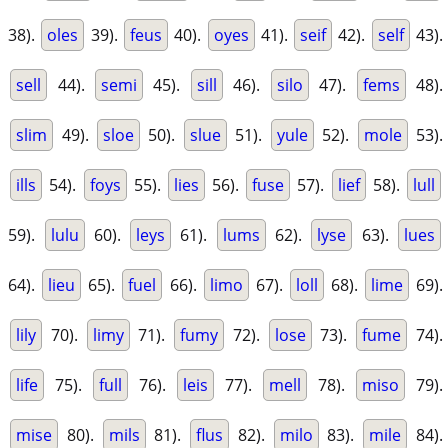
38).
oles
39).
feus
40).
oyes
41).
seif
42).
self
43).
sell
44).
semi
45).
sill
46).
silo
47).
fems
48).
slim
49).
sloe
50).
slue
51).
yule
52).
mole
53).
ills
54).
foys
55).
lies
56).
fuse
57).
lief
58).
lull
59).
lulu
60).
leys
61).
lums
62).
lyse
63).
lues
64).
lieu
65).
fuel
66).
limo
67).
loll
68).
lime
69).
lily
70).
limy
71).
fumy
72).
lose
73).
fume
74).
life
75).
full
76).
leis
77).
mell
78).
miso
79).
mise
80).
mils
81).
flus
82).
milo
83).
mile
84).