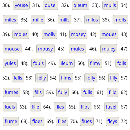
30).
youse
31).
ousel
32).
oleum
33).
mulls
34).
miles
35).
mille
36).
mills
37).
milos
38).
moils
39).
moles
40).
molly
41).
mosey
42).
moues
43).
mouse
44).
mousy
45).
mules
46).
muley
47).
yules
48).
fouls
49).
ileum
50).
filmy
51).
foils
52).
fells
53).
felly
54).
films
55).
folly
56).
filly
57).
fumes
58).
fills
59).
fully
60).
fulls
61).
fillo
62).
fuels
63).
fille
64).
files
65).
filos
66).
fusel
67).
flume
68).
floes
69).
flies
70).
flues
71).
fleys
72).