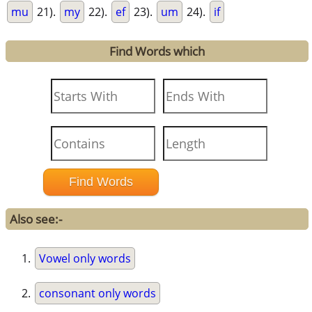
mu
21).
my
22).
ef
23).
um
24).
if
Find Words which
Also see:-
Vowel only words
consonant only words