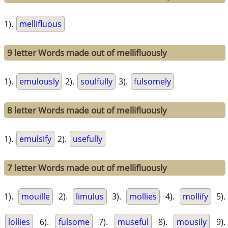
1).
mellifluous
9 letter Words made out of mellifluously
1).
emulously
2).
soulfully
3).
fulsomely
8 letter Words made out of mellifluously
1).
emulsify
2).
usefully
7 letter Words made out of mellifluously
1).
mouille
2).
limulus
3).
mollies
4).
mollify
5).
lollies
6).
fulsome
7).
museful
8).
mousily
9).