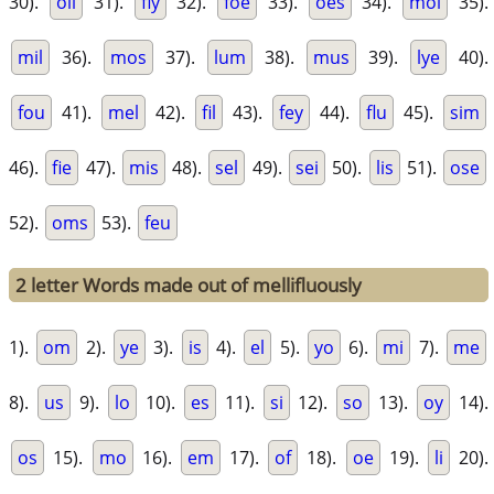
30).
oil
31).
fly
32).
foe
33).
oes
34).
mol
35).
mil
36).
mos
37).
lum
38).
mus
39).
lye
40).
fou
41).
mel
42).
fil
43).
fey
44).
flu
45).
sim
46).
fie
47).
mis
48).
sel
49).
sei
50).
lis
51).
ose
52).
oms
53).
feu
2 letter Words made out of mellifluously
1).
om
2).
ye
3).
is
4).
el
5).
yo
6).
mi
7).
me
8).
us
9).
lo
10).
es
11).
si
12).
so
13).
oy
14).
os
15).
mo
16).
em
17).
of
18).
oe
19).
li
20).