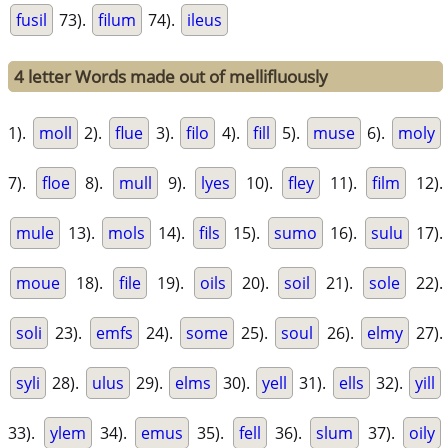
fusil
73).
filum
74).
ileus
4 letter Words made out of mellifluously
1).
moll
2).
flue
3).
filo
4).
fill
5).
muse
6).
moly
7).
floe
8).
mull
9).
lyes
10).
fley
11).
film
12).
mule
13).
mols
14).
fils
15).
sumo
16).
sulu
17).
moue
18).
file
19).
oils
20).
soil
21).
sole
22).
soli
23).
emfs
24).
some
25).
soul
26).
elmy
27).
syli
28).
ulus
29).
elms
30).
yell
31).
ells
32).
yill
33).
ylem
34).
emus
35).
fell
36).
slum
37).
oily