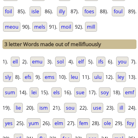
foil
85).
isle
86).
illy
87).
foes
88).
foul
89).
meou
90).
mels
91).
moil
92).
mill
3 letter Words made out of mellifluously
1).
ell
2).
emu
3).
sol
4).
elf
5).
ifs
6).
you
7).
sly
8).
efs
9).
ems
10).
leu
11).
ulu
12).
ley
13).
sum
14).
lei
15).
els
16).
sue
17).
soy
18).
emf
19).
lie
20).
ism
21).
sou
22).
use
23).
ill
24).
yes
25).
yum
26).
elm
27).
fem
28).
ole
29).
foy