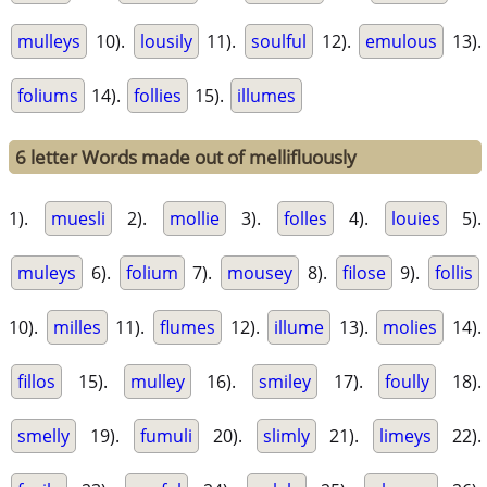
mulleys
10).
lousily
11).
soulful
12).
emulous
13).
foliums
14).
follies
15).
illumes
6 letter Words made out of mellifluously
1).
muesli
2).
mollie
3).
folles
4).
louies
5).
muleys
6).
folium
7).
mousey
8).
filose
9).
follis
10).
milles
11).
flumes
12).
illume
13).
molies
14).
fillos
15).
mulley
16).
smiley
17).
foully
18).
smelly
19).
fumuli
20).
slimly
21).
limeys
22).