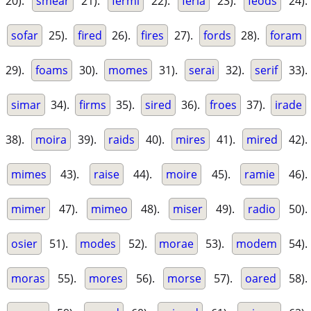
20).
smear
21).
fermi
22).
feria
23).
feods
24).
sofar
25).
fired
26).
fires
27).
fords
28).
foram
29).
foams
30).
momes
31).
serai
32).
serif
33).
simar
34).
firms
35).
sired
36).
froes
37).
irade
38).
moira
39).
raids
40).
mires
41).
mired
42).
mimes
43).
raise
44).
moire
45).
ramie
46).
mimer
47).
mimeo
48).
miser
49).
radio
50).
osier
51).
modes
52).
morae
53).
modem
54).
moras
55).
mores
56).
morse
57).
oared
58).