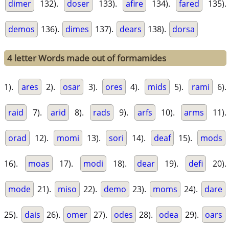
dimer
132).
doser
133).
afire
134).
fared
135).
demos
136).
dimes
137).
dears
138).
dorsa
4 letter Words made out of formamides
1).
ares
2).
osar
3).
ores
4).
mids
5).
rami
6).
raid
7).
arid
8).
rads
9).
arfs
10).
arms
11).
orad
12).
momi
13).
sori
14).
deaf
15).
mods
16).
moas
17).
modi
18).
dear
19).
defi
20).
mode
21).
miso
22).
demo
23).
moms
24).
dare
25).
dais
26).
omer
27).
odes
28).
odea
29).
oars