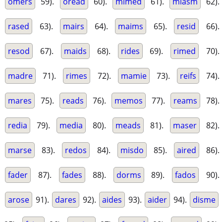
omers
59).
oread
60).
mimed
61).
miasm
62).
rased
63).
mairs
64).
maims
65).
resid
66).
resod
67).
maids
68).
rides
69).
rimed
70).
madre
71).
rimes
72).
mamie
73).
reifs
74).
mares
75).
reads
76).
memos
77).
reams
78).
redia
79).
media
80).
meads
81).
maser
82).
marse
83).
redos
84).
misdo
85).
aired
86).
fader
87).
fades
88).
dorms
89).
fados
90).
arose
91).
dares
92).
aides
93).
aider
94).
disme