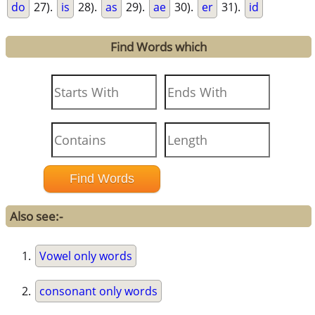
do
27).
is
28).
as
29).
ae
30).
er
31).
id
Find Words which
Also see:-
Vowel only words
consonant only words