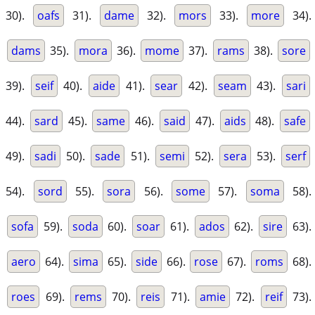
30).
oafs
31).
dame
32).
mors
33).
more
34).
dams
35).
mora
36).
mome
37).
rams
38).
sore
39).
seif
40).
aide
41).
sear
42).
seam
43).
sari
44).
sard
45).
same
46).
said
47).
aids
48).
safe
49).
sadi
50).
sade
51).
semi
52).
sera
53).
serf
54).
sord
55).
sora
56).
some
57).
soma
58).
sofa
59).
soda
60).
soar
61).
ados
62).
sire
63).
aero
64).
sima
65).
side
66).
rose
67).
roms
68).
roes
69).
rems
70).
reis
71).
amie
72).
reif
73).