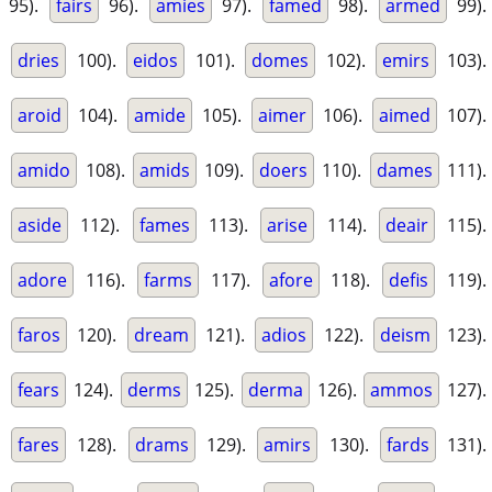
95).
fairs
96).
amies
97).
famed
98).
armed
99).
dries
100).
eidos
101).
domes
102).
emirs
103).
aroid
104).
amide
105).
aimer
106).
aimed
107).
amido
108).
amids
109).
doers
110).
dames
111).
aside
112).
fames
113).
arise
114).
deair
115).
adore
116).
farms
117).
afore
118).
defis
119).
faros
120).
dream
121).
adios
122).
deism
123).
fears
124).
derms
125).
derma
126).
ammos
127).
fares
128).
drams
129).
amirs
130).
fards
131).