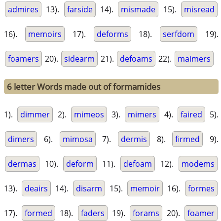
admires
13).
farside
14).
mismade
15).
misread
16).
memoirs
17).
deforms
18).
serfdom
19).
foamers
20).
sidearm
21).
defoams
22).
maimers
6 letter Words made out of formamides
1).
dimmer
2).
mimeos
3).
mimers
4).
faired
5).
dimers
6).
mimosa
7).
dermis
8).
firmed
9).
dermas
10).
deform
11).
defoam
12).
modems
13).
deairs
14).
disarm
15).
memoir
16).
formes
17).
formed
18).
faders
19).
forams
20).
foamer