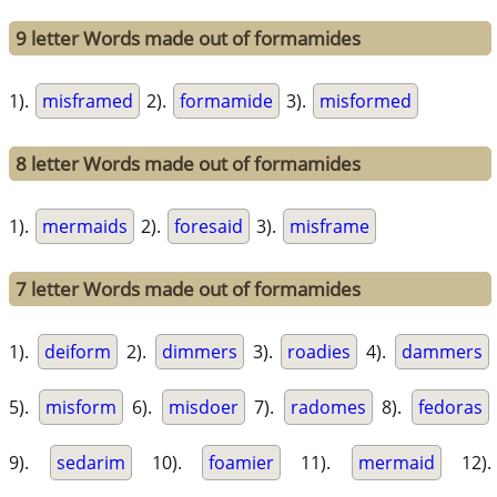
9 letter Words made out of formamides
1).
misframed
2).
formamide
3).
misformed
8 letter Words made out of formamides
1).
mermaids
2).
foresaid
3).
misframe
7 letter Words made out of formamides
1).
deiform
2).
dimmers
3).
roadies
4).
dammers
5).
misform
6).
misdoer
7).
radomes
8).
fedoras
9).
sedarim
10).
foamier
11).
mermaid
12).