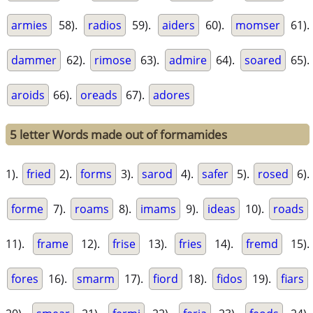
armies
58).
radios
59).
aiders
60).
momser
61).
dammer
62).
rimose
63).
admire
64).
soared
65).
aroids
66).
oreads
67).
adores
5 letter Words made out of formamides
1).
fried
2).
forms
3).
sarod
4).
safer
5).
rosed
6).
forme
7).
roams
8).
imams
9).
ideas
10).
roads
11).
frame
12).
frise
13).
fries
14).
fremd
15).
fores
16).
smarm
17).
fiord
18).
fidos
19).
fiars