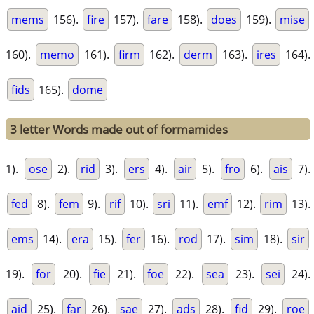
mems
156).
fire
157).
fare
158).
does
159).
mise
160).
memo
161).
firm
162).
derm
163).
ires
164).
fids
165).
dome
3 letter Words made out of formamides
1).
ose
2).
rid
3).
ers
4).
air
5).
fro
6).
ais
7).
fed
8).
fem
9).
rif
10).
sri
11).
emf
12).
rim
13).
ems
14).
era
15).
fer
16).
rod
17).
sim
18).
sir
19).
for
20).
fie
21).
foe
22).
sea
23).
sei
24).
aid
25).
far
26).
sae
27).
ads
28).
fid
29).
roe