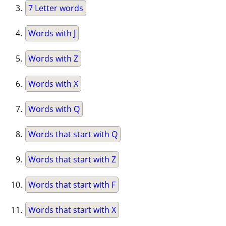
7 Letter words
Words with J
Words with Z
Words with X
Words with Q
Words that start with Q
Words that start with Z
Words that start with F
Words that start with X