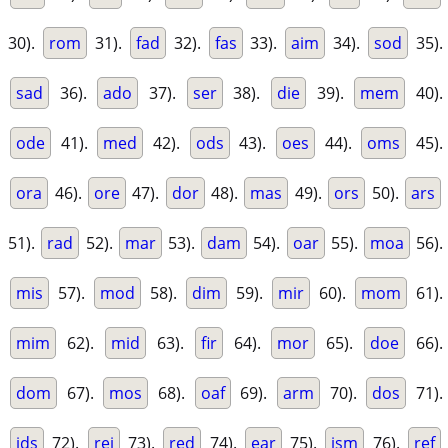
30).
rom
31).
fad
32).
fas
33).
aim
34).
sod
35).
sad
36).
ado
37).
ser
38).
die
39).
mem
40).
ode
41).
med
42).
ods
43).
oes
44).
oms
45).
ora
46).
ore
47).
dor
48).
mas
49).
ors
50).
ars
51).
rad
52).
mar
53).
dam
54).
oar
55).
moa
56).
mis
57).
mod
58).
dim
59).
mir
60).
mom
61).
mim
62).
mid
63).
fir
64).
mor
65).
doe
66).
dom
67).
mos
68).
oaf
69).
arm
70).
dos
71).
ids
72).
rei
73).
red
74).
ear
75).
ism
76).
ref