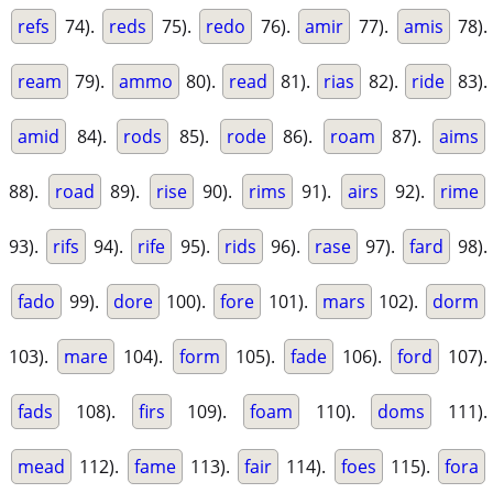
refs
74).
reds
75).
redo
76).
amir
77).
amis
78).
ream
79).
ammo
80).
read
81).
rias
82).
ride
83).
amid
84).
rods
85).
rode
86).
roam
87).
aims
88).
road
89).
rise
90).
rims
91).
airs
92).
rime
93).
rifs
94).
rife
95).
rids
96).
rase
97).
fard
98).
fado
99).
dore
100).
fore
101).
mars
102).
dorm
103).
mare
104).
form
105).
fade
106).
ford
107).
fads
108).
firs
109).
foam
110).
doms
111).
mead
112).
fame
113).
fair
114).
foes
115).
fora