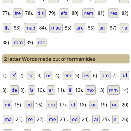
77).
ire
78).
dis
79).
efs
80).
rem
81).
res
82).
ifs
83).
mad
84).
mae
85).
are
86).
arf
87).
ria
88).
ram
89).
ras
2 letter Words made out of formamides
1).
ef
2).
so
3).
os
4).
em
5).
es
6).
am
7).
ad
8).
de
9).
fa
10).
ar
11).
if
12).
mo
13).
mm
14).
mi
15).
ed
16).
om
17).
of
18).
or
19).
oe
20).
ma
21).
re
22).
me
23).
od
24).
ai
25).
si
26).