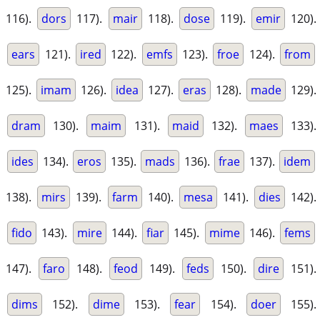
116).
dors
117).
mair
118).
dose
119).
emir
120).
ears
121).
ired
122).
emfs
123).
froe
124).
from
125).
imam
126).
idea
127).
eras
128).
made
129).
dram
130).
maim
131).
maid
132).
maes
133).
ides
134).
eros
135).
mads
136).
frae
137).
idem
138).
mirs
139).
farm
140).
mesa
141).
dies
142).
fido
143).
mire
144).
fiar
145).
mime
146).
fems
147).
faro
148).
feod
149).
feds
150).
dire
151).
dims
152).
dime
153).
fear
154).
doer
155).