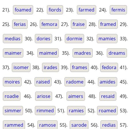
21).
foamed
22).
fiords
23).
farmed
24).
fermis
25).
ferias
26).
femora
27).
fraise
28).
framed
29).
medias
30).
dories
31).
dormie
32).
mamies
33).
maimer
34).
maimed
35).
madres
36).
dreams
37).
isomer
38).
irades
39).
frames
40).
fedora
41).
moires
42).
raised
43).
radome
44).
amides
45).
roadie
46).
ariose
47).
aimers
48).
resaid
49).
simmer
50).
rimmed
51).
ramies
52).
roamed
53).
rammed
54).
ramose
55).
sarode
56).
redias
57).