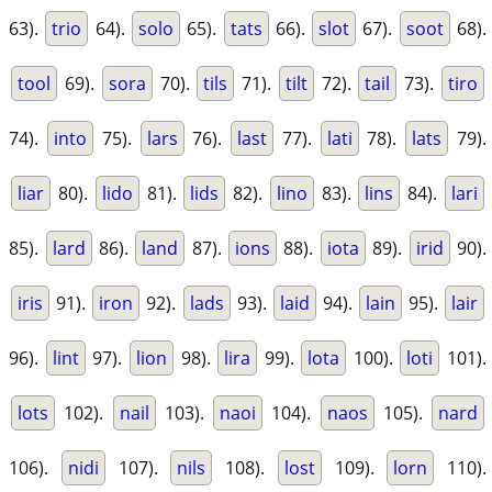
63).
trio
64).
solo
65).
tats
66).
slot
67).
soot
68).
tool
69).
sora
70).
tils
71).
tilt
72).
tail
73).
tiro
74).
into
75).
lars
76).
last
77).
lati
78).
lats
79).
liar
80).
lido
81).
lids
82).
lino
83).
lins
84).
lari
85).
lard
86).
land
87).
ions
88).
iota
89).
irid
90).
iris
91).
iron
92).
lads
93).
laid
94).
lain
95).
lair
96).
lint
97).
lion
98).
lira
99).
lota
100).
loti
101).
lots
102).
nail
103).
naoi
104).
naos
105).
nard
106).
nidi
107).
nils
108).
lost
109).
lorn
110).