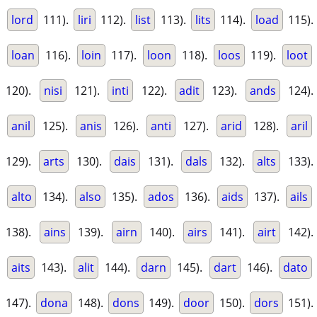
lord
111).
liri
112).
list
113).
lits
114).
load
115).
loan
116).
loin
117).
loon
118).
loos
119).
loot
120).
nisi
121).
inti
122).
adit
123).
ands
124).
anil
125).
anis
126).
anti
127).
arid
128).
aril
129).
arts
130).
dais
131).
dals
132).
alts
133).
alto
134).
also
135).
ados
136).
aids
137).
ails
138).
ains
139).
airn
140).
airs
141).
airt
142).
aits
143).
alit
144).
darn
145).
dart
146).
dato
147).
dona
148).
dons
149).
door
150).
dors
151).