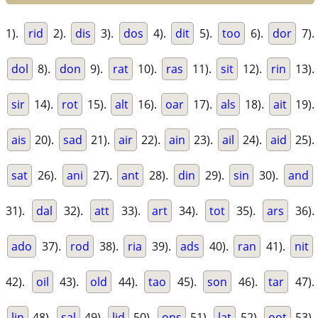
1).
rid
2).
dis
3).
dos
4).
dit
5).
too
6).
dor
7).
dol
8).
don
9).
rat
10).
ras
11).
sit
12).
rin
13).
sir
14).
rot
15).
alt
16).
oar
17).
als
18).
ait
19).
ais
20).
sad
21).
air
22).
ain
23).
ail
24).
aid
25).
sat
26).
ani
27).
ant
28).
din
29).
sin
30).
and
31).
dal
32).
att
33).
art
34).
tot
35).
ars
36).
ado
37).
rod
38).
ria
39).
ads
40).
ran
41).
nit
42).
oil
43).
old
44).
tao
45).
son
46).
tar
47).
lin
48).
sal
49).
lid
50).
ons
51).
lat
52).
oot
53).