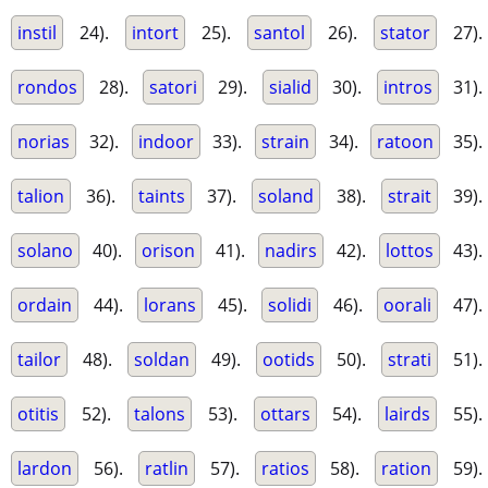
instil
24).
intort
25).
santol
26).
stator
27).
rondos
28).
satori
29).
sialid
30).
intros
31).
norias
32).
indoor
33).
strain
34).
ratoon
35).
talion
36).
taints
37).
soland
38).
strait
39).
solano
40).
orison
41).
nadirs
42).
lottos
43).
ordain
44).
lorans
45).
solidi
46).
oorali
47).
tailor
48).
soldan
49).
ootids
50).
strati
51).
otitis
52).
talons
53).
ottars
54).
lairds
55).
lardon
56).
ratlin
57).
ratios
58).
ration
59).