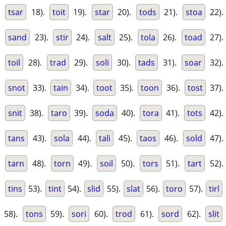
tsar
18).
toit
19).
star
20).
tods
21).
stoa
22).
sand
23).
stir
24).
salt
25).
tola
26).
toad
27).
toil
28).
trad
29).
soli
30).
tads
31).
soar
32).
snot
33).
tain
34).
toot
35).
toon
36).
tost
37).
snit
38).
taro
39).
soda
40).
tora
41).
tots
42).
tans
43).
sola
44).
tali
45).
taos
46).
sold
47).
tarn
48).
torn
49).
soil
50).
tors
51).
tart
52).
tins
53).
tint
54).
slid
55).
slat
56).
toro
57).
tirl
58).
tons
59).
sori
60).
trod
61).
sord
62).
slit