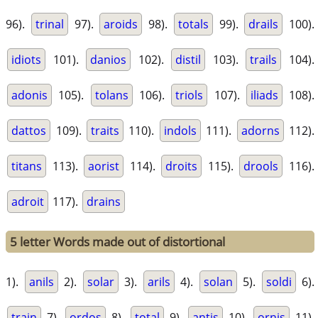
96).
trinal
97).
aroids
98).
totals
99).
drails
100).
idiots
101).
danios
102).
distil
103).
trails
104).
adonis
105).
tolans
106).
triols
107).
iliads
108).
dattos
109).
traits
110).
indols
111).
adorns
112).
titans
113).
aorist
114).
droits
115).
drools
116).
adroit
117).
drains
5 letter Words made out of distortional
1).
anils
2).
solar
3).
arils
4).
solan
5).
soldi
6).
train
7).
ordos
8).
total
9).
antis
10).
ornis
11).