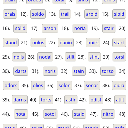
orals
12).
soldo
13).
trail
14).
aroid
15).
sloid
16).
solid
17).
arson
18).
noria
19).
stair
20).
stand
21).
nolos
22).
danio
23).
noirs
24).
start
25).
noils
26).
nodal
27).
stilt
28).
stint
29).
torsi
30).
darts
31).
noris
32).
stain
33).
torso
34).
odors
35).
olios
36).
solon
37).
sonar
38).
oidia
39).
darns
40).
torts
41).
astir
42).
odist
43).
atilt
44).
notal
45).
sotol
46).
staid
47).
nitro
48).