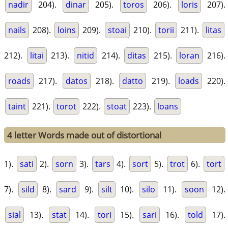
nadir
204).
dinar
205).
toros
206).
loris
207).
nails
208).
loins
209).
stoai
210).
torii
211).
litas
212).
litai
213).
nitid
214).
ditas
215).
loran
216).
roads
217).
datos
218).
datto
219).
loads
220).
taint
221).
torot
222).
stoat
223).
loans
4 letter Words made out of distortional
1).
sati
2).
sorn
3).
tars
4).
sort
5).
trot
6).
tort
7).
sild
8).
sard
9).
silt
10).
silo
11).
soon
12).
sial
13).
stat
14).
tori
15).
sari
16).
told
17).