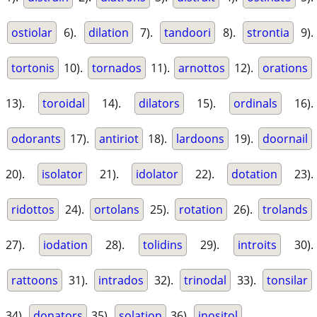
ostiolar
6).
dilation
7).
tandoori
8).
strontia
9).
tortonis
10).
tornados
11).
arnottos
12).
orations
13).
toroidal
14).
dilators
15).
ordinals
16).
odorants
17).
antiriot
18).
lardoons
19).
doornail
20).
isolator
21).
idolator
22).
dotation
23).
ridottos
24).
ortolans
25).
rotation
26).
trolands
27).
iodation
28).
tolidins
29).
introits
30).
rattoons
31).
intrados
32).
trinodal
33).
tonsilar
34).
donators
35).
solation
36).
inositol