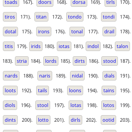
toads
167).
doors
168).
dorsa
169).
tirls
170).
tiros
171).
titan
172).
tondo
173).
tondi
174).
dotal
175).
irons
176).
tonal
177).
drail
178).
titis
179).
irids
180).
iotas
181).
indol
182).
talon
183).
stria
184).
lords
185).
dirts
186).
stood
187).
nards
188).
naris
189).
nidal
190).
dials
191).
loots
192).
tails
193).
loons
194).
tains
195).
diols
196).
stool
197).
lotas
198).
lotos
199).
dints
200).
lotto
201).
dirls
202).
ootid
203).