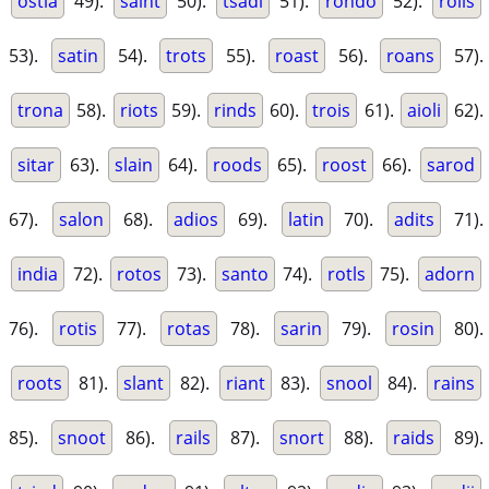
ostia
49).
saint
50).
tsadi
51).
rondo
52).
roils
53).
satin
54).
trots
55).
roast
56).
roans
57).
trona
58).
riots
59).
rinds
60).
trois
61).
aioli
62).
sitar
63).
slain
64).
roods
65).
roost
66).
sarod
67).
salon
68).
adios
69).
latin
70).
adits
71).
india
72).
rotos
73).
santo
74).
rotls
75).
adorn
76).
rotis
77).
rotas
78).
sarin
79).
rosin
80).
roots
81).
slant
82).
riant
83).
snool
84).
rains
85).
snoot
86).
rails
87).
snort
88).
raids
89).