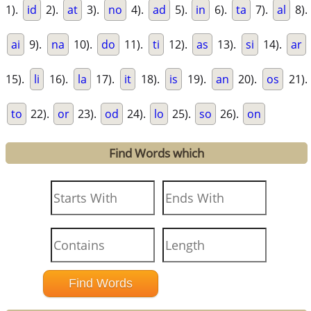
1).
id
2).
at
3).
no
4).
ad
5).
in
6).
ta
7).
al
8).
ai
9).
na
10).
do
11).
ti
12).
as
13).
si
14).
ar
15).
li
16).
la
17).
it
18).
is
19).
an
20).
os
21).
to
22).
or
23).
od
24).
lo
25).
so
26).
on
Find Words which