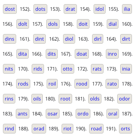
dost
152).
dots
153).
drat
154).
idol
155).
ilia
156).
dolt
157).
dols
158).
doit
159).
dial
160).
dins
161).
dint
162).
diol
163).
dirl
164).
dirt
165).
dita
166).
dits
167).
doat
168).
inro
169).
nits
170).
rids
171).
otto
172).
rats
173).
inia
174).
rods
175).
roil
176).
rood
177).
rato
178).
rins
179).
oils
180).
root
181).
olds
182).
odor
183).
ants
184).
osar
185).
ordo
186).
oral
187).
rind
188).
orad
189).
riot
190).
road
191).
orts