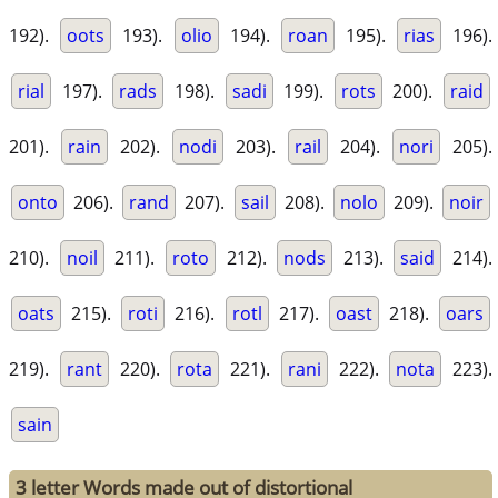
192).
oots
193).
olio
194).
roan
195).
rias
196).
rial
197).
rads
198).
sadi
199).
rots
200).
raid
201).
rain
202).
nodi
203).
rail
204).
nori
205).
onto
206).
rand
207).
sail
208).
nolo
209).
noir
210).
noil
211).
roto
212).
nods
213).
said
214).
oats
215).
roti
216).
rotl
217).
oast
218).
oars
219).
rant
220).
rota
221).
rani
222).
nota
223).
sain
3 letter Words made out of distortional