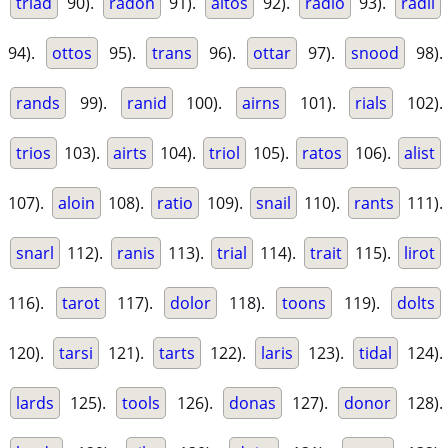
triad
90).
radon
91).
altos
92).
radio
93).
radii
94).
ottos
95).
trans
96).
ottar
97).
snood
98).
rands
99).
ranid
100).
airns
101).
rials
102).
trios
103).
airts
104).
triol
105).
ratos
106).
alist
107).
aloin
108).
ratio
109).
snail
110).
rants
111).
snarl
112).
ranis
113).
trial
114).
trait
115).
lirot
116).
tarot
117).
dolor
118).
toons
119).
dolts
120).
tarsi
121).
tarts
122).
laris
123).
tidal
124).
lards
125).
tools
126).
donas
127).
donor
128).