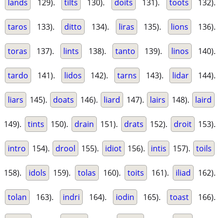
lands
129).
tilts
130).
doits
131).
toots
132).
taros
133).
ditto
134).
liras
135).
lions
136).
toras
137).
lints
138).
tanto
139).
linos
140).
tardo
141).
lidos
142).
tarns
143).
lidar
144).
liars
145).
doats
146).
liard
147).
lairs
148).
laird
149).
tints
150).
drain
151).
drats
152).
droit
153).
intro
154).
drool
155).
idiot
156).
intis
157).
toils
158).
idols
159).
tolas
160).
toits
161).
iliad
162).
tolan
163).
indri
164).
iodin
165).
toast
166).