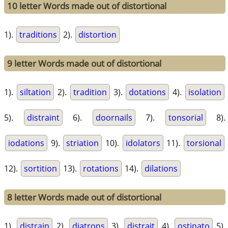
10 letter Words made out of distortional
1).
traditions
2).
distortion
9 letter Words made out of distortional
1).
siltation
2).
tradition
3).
dotations
4).
isolation
5).
distraint
6).
doornails
7).
tonsorial
8).
iodations
9).
striation
10).
idolators
11).
torsional
12).
sortition
13).
rotations
14).
dilations
8 letter Words made out of distortional
1).
distrain
2).
diatrons
3).
distrait
4).
ostinato
5).