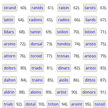
strand
60).
ranids
61).
raisin
62).
tarots
63).
lattin
64).
radons
65).
radios
66).
liards
67).
lidars
68).
tanist
69).
solion
70).
lotion
71).
arsino
72).
dorsal
73).
tondos
74).
aristo
75).
attorn
76).
toroid
77).
tronas
78).
arioso
79).
dolors
80).
triads
81).
dinars
82).
ariosi
83).
dalton
84).
trains
85).
aiolis
86).
dittos
87).
aldrin
88).
aloins
89).
artist
90).
donors
91).
trials
92).
distal
93).
triton
94).
aroint
95).
tonsil