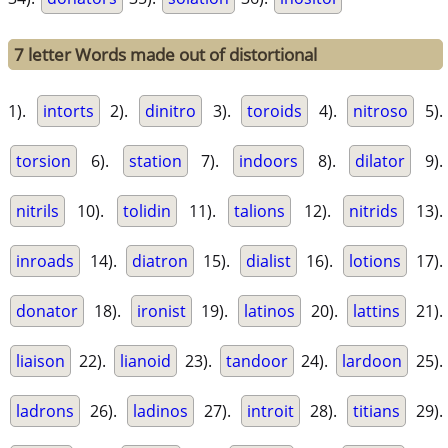
7 letter Words made out of distortional
1).
intorts
2).
dinitro
3).
toroids
4).
nitroso
5).
torsion
6).
station
7).
indoors
8).
dilator
9).
nitrils
10).
tolidin
11).
talions
12).
nitrids
13).
inroads
14).
diatron
15).
dialist
16).
lotions
17).
donator
18).
ironist
19).
latinos
20).
lattins
21).
liaison
22).
lianoid
23).
tandoor
24).
lardoon
25).
ladrons
26).
ladinos
27).
introit
28).
titians
29).