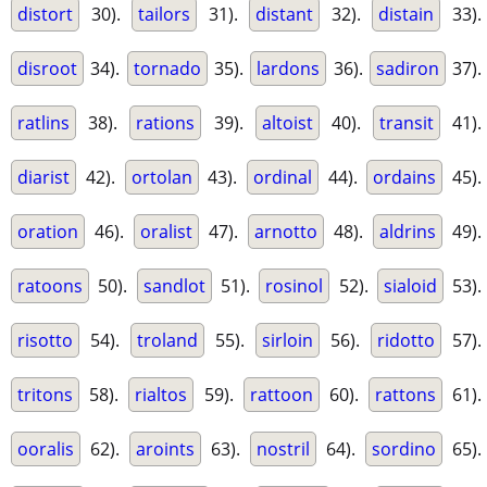
distort
30).
tailors
31).
distant
32).
distain
33).
disroot
34).
tornado
35).
lardons
36).
sadiron
37).
ratlins
38).
rations
39).
altoist
40).
transit
41).
diarist
42).
ortolan
43).
ordinal
44).
ordains
45).
oration
46).
oralist
47).
arnotto
48).
aldrins
49).
ratoons
50).
sandlot
51).
rosinol
52).
sialoid
53).
risotto
54).
troland
55).
sirloin
56).
ridotto
57).
tritons
58).
rialtos
59).
rattoon
60).
rattons
61).
ooralis
62).
aroints
63).
nostril
64).
sordino
65).