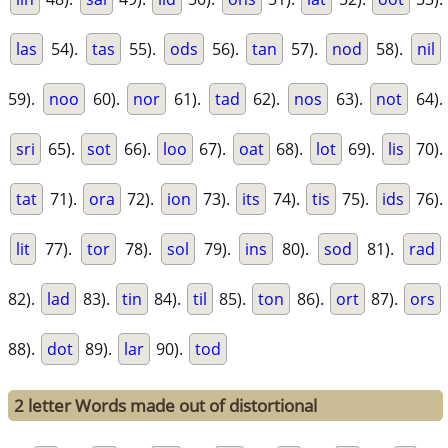
las
54).
tas
55).
ods
56).
tan
57).
nod
58).
nil
59).
noo
60).
nor
61).
tad
62).
nos
63).
not
64).
sri
65).
sot
66).
loo
67).
oat
68).
lot
69).
lis
70).
tat
71).
ora
72).
ion
73).
its
74).
tis
75).
ids
76).
lit
77).
tor
78).
sol
79).
ins
80).
sod
81).
rad
82).
lad
83).
tin
84).
til
85).
ton
86).
ort
87).
ors
88).
dot
89).
lar
90).
tod
2 letter Words made out of distortional