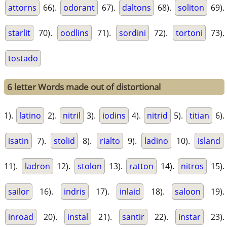
attorns
66).
odorant
67).
daltons
68).
soliton
69).
starlit
70).
oodlins
71).
sordini
72).
tortoni
73).
tostado
6 letter Words made out of distortional
1).
latino
2).
nitril
3).
iodins
4).
nitrid
5).
titian
6).
isatin
7).
stolid
8).
rialto
9).
ladino
10).
island
11).
ladron
12).
stolon
13).
ratton
14).
nitros
15).
sailor
16).
indris
17).
inlaid
18).
saloon
19).
inroad
20).
instal
21).
santir
22).
instar
23).