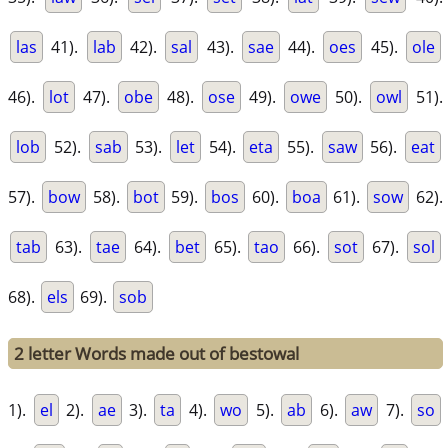
las
41).
lab
42).
sal
43).
sae
44).
oes
45).
ole
46).
lot
47).
obe
48).
ose
49).
owe
50).
owl
51).
lob
52).
sab
53).
let
54).
eta
55).
saw
56).
eat
57).
bow
58).
bot
59).
bos
60).
boa
61).
sow
62).
tab
63).
tae
64).
bet
65).
tao
66).
sot
67).
sol
68).
els
69).
sob
2 letter Words made out of bestowal
1).
el
2).
ae
3).
ta
4).
wo
5).
ab
6).
aw
7).
so