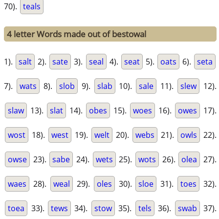
70).
teals
4 letter Words made out of bestowal
1).
salt
2).
sate
3).
seal
4).
seat
5).
oats
6).
seta
7).
wats
8).
slob
9).
slab
10).
sale
11).
slew
12).
slaw
13).
slat
14).
obes
15).
woes
16).
owes
17).
wost
18).
west
19).
welt
20).
webs
21).
owls
22).
owse
23).
sabe
24).
wets
25).
wots
26).
olea
27).
waes
28).
weal
29).
oles
30).
sloe
31).
toes
32).
toea
33).
tews
34).
stow
35).
tels
36).
swab
37).