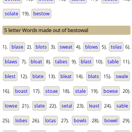
solate
19).
bestow
5 letter Words made out of bestowal
1).
blase
2).
blots
3).
sweat
4).
blows
5).
tolas
6).
blaws
7).
bloat
8).
tabes
9).
blast
10).
table
11).
blest
12).
blate
13).
bleat
14).
blats
15).
swale
16).
boast
17).
stoae
18).
stale
19).
bowse
20).
lowse
21).
slate
22).
setal
23).
least
24).
sable
25).
lobes
26).
lotas
27).
bowls
28).
bowel
29).