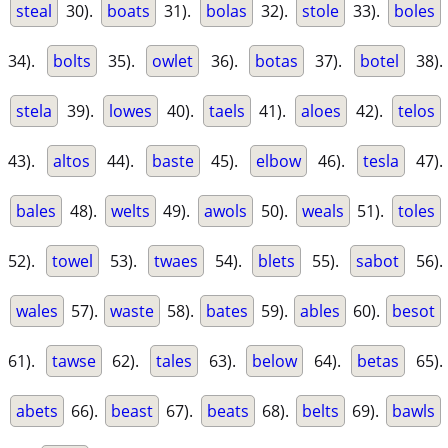
steal
30).
boats
31).
bolas
32).
stole
33).
boles
34).
bolts
35).
owlet
36).
botas
37).
botel
38).
stela
39).
lowes
40).
taels
41).
aloes
42).
telos
43).
altos
44).
baste
45).
elbow
46).
tesla
47).
bales
48).
welts
49).
awols
50).
weals
51).
toles
52).
towel
53).
twaes
54).
blets
55).
sabot
56).
wales
57).
waste
58).
bates
59).
ables
60).
besot
61).
tawse
62).
tales
63).
below
64).
betas
65).
abets
66).
beast
67).
beats
68).
belts
69).
bawls