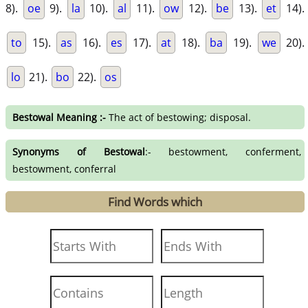
8).
oe
9).
la
10).
al
11).
ow
12).
be
13).
et
14).
to
15).
as
16).
es
17).
at
18).
ba
19).
we
20).
lo
21).
bo
22).
os
Bestowal Meaning :-
The act of bestowing; disposal.
Synonyms of Bestowal
:- bestowment, conferment,
bestowment, conferral
Find Words which