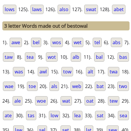
lows
125).
laws
126).
also
127).
swat
128).
abet
3 letter Words made out of bestowal
1).
awe
2).
bel
3).
wos
4).
wet
5).
tel
6).
abs
7).
taw
8).
tea
9).
wot
10).
alb
11).
bal
12).
bas
13).
was
14).
awl
15).
tow
16).
alt
17).
twa
18).
wae
19).
toe
20).
als
21).
web
22).
bat
23).
two
24).
ale
25).
woe
26).
wat
27).
oat
28).
tew
29).
ate
30).
tas
31).
low
32).
lea
33).
sat
34).
sea
35).
law
36).
sel
37).
set
38).
lat
39).
sew
40).