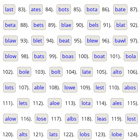
last
83).
ates
84).
bots
85).
bota
86).
bate
87).
beta
88).
bets
89).
blae
90).
bels
91).
blat
92).
blaw
93).
blet
94).
beat
95).
blew
96).
bawl
97).
blow
98).
bats
99).
boas
100).
boat
101).
bola
102).
bole
103).
bolt
104).
late
105).
alto
106).
lots
107).
able
108).
lowe
109).
lest
110).
abos
111).
lets
112).
aloe
113).
lota
114).
ales
115).
alow
116).
lose
117).
albs
118).
leas
119).
lost
120).
alts
121).
lats
122).
lobs
123).
lobe
124).