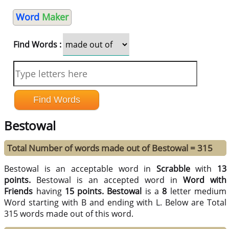
Word
Maker
Find Words :
Bestowal
Total Number of words made out of Bestowal = 315
Bestowal is an acceptable word in
Scrabble
with
13
points.
Bestowal is an accepted word in
Word with
Friends
having
15 points.
Bestowal
is a
8
letter medium
Word starting with B and ending with L. Below are Total
315 words made out of this word.