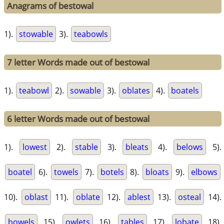
Anagrams of bestowal
1).
stowable
3).
teabowls
7 letter Words made out of bestowal
1).
teabowl
2).
sowable
3).
oblates
4).
boatels
6 letter Words made out of bestowal
1).
lowest
2).
stable
3).
bleats
4).
belows
5).
boatel
6).
towels
7).
botels
8).
bloats
9).
elbows
10).
oblast
11).
oblate
12).
ablest
13).
osteal
14).
bowels
15).
owlets
16).
tables
17).
lobate
18).