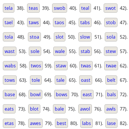
tela
38).
teas
39).
swob
40).
teal
41).
swot
42).
tael
43).
taws
44).
taos
45).
tabs
46).
stob
47).
tola
48).
stoa
49).
slot
50).
slow
51).
sola
52).
wast
53).
sole
54).
wale
55).
stab
56).
stew
57).
wabs
58).
twos
59).
staw
60).
twas
61).
twae
62).
tows
63).
tole
64).
tale
65).
oast
66).
belt
67).
base
68).
bowl
69).
bows
70).
east
71).
bals
72).
eats
73).
blot
74).
bale
75).
awol
76).
awls
77).
etas
78).
awes
79).
best
80).
labs
81).
lase
82).