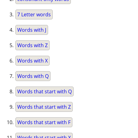
7 Letter words
Words with J
Words with Z
Words with X
Words with Q
Words that start with Q
Words that start with Z
Words that start with F
Words that start with X