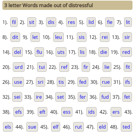
3 letter Words made out of distressful
1).
fil
2).
sit
3).
dis
4).
res
5).
lid
6).
fie
7).
lit
8).
dit
9).
let
10).
leu
11).
sis
12).
rei
13).
sir
14).
del
15).
flu
16).
uts
17).
lis
18).
die
19).
red
20).
urd
21).
tui
22).
ref
23).
fir
24).
lie
25).
fit
26).
use
27).
sri
28).
tis
29).
fed
30).
rue
31).
ifs
32).
sei
33).
ire
34).
set
35).
fer
36).
fud
37).
fet
38).
efs
39).
eft
40).
ess
41).
ids
42).
ers
43).
els
44).
sue
45).
elf
46).
rut
47).
eld
48).
ted