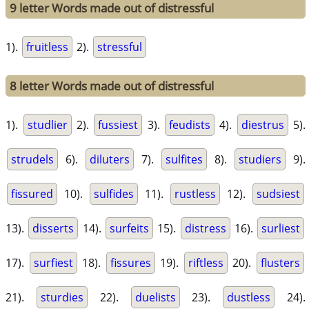
9 letter Words made out of distressful
1).
fruitless
2).
stressful
8 letter Words made out of distressful
1).
studlier
2).
fussiest
3).
feudists
4).
diestrus
5).
strudels
6).
diluters
7).
sulfites
8).
studiers
9).
fissured
10).
sulfides
11).
rustless
12).
sudsiest
13).
disserts
14).
surfeits
15).
distress
16).
surliest
17).
surfiest
18).
fissures
19).
riftless
20).
flusters
21).
sturdies
22).
duelists
23).
dustless
24).