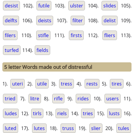
desist
102).
futile
103).
ulster
104).
slides
105).
delfts
106).
deists
107).
filter
108).
delist
109).
filers
110).
stifle
111).
firsts
112).
fliers
113).
turfed
114).
fields
5 letter Words made out of distressful
1).
uteri
2).
utile
3).
tress
4).
rests
5).
tires
6).
tried
7).
litre
8).
rifle
9).
rides
10).
users
11).
ludes
12).
tirls
13).
riels
14).
tries
15).
lusts
16).
luted
17).
lutes
18).
truss
19).
slier
20).
tules