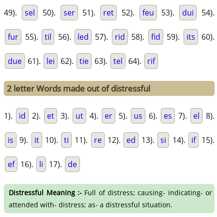
49).
sel
50).
ser
51).
ret
52).
feu
53).
dui
54).
fur
55).
til
56).
led
57).
rid
58).
fid
59).
its
60).
due
61).
lei
62).
tie
63).
tel
64).
rif
2 letter Words made out of distressful
1).
id
2).
et
3).
ut
4).
er
5).
us
6).
es
7).
el
8).
is
9).
it
10).
ti
11).
re
12).
ed
13).
si
14).
if
15).
ef
16).
li
17).
de
Distressful Meaning :-
Full of distress; causing- indicating- or
attended with- distress; as- a distressful situation.