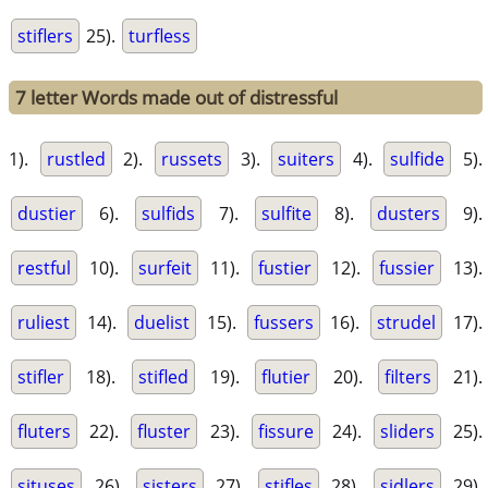
stiflers
25).
turfless
7 letter Words made out of distressful
1).
rustled
2).
russets
3).
suiters
4).
sulfide
5).
dustier
6).
sulfids
7).
sulfite
8).
dusters
9).
restful
10).
surfeit
11).
fustier
12).
fussier
13).
ruliest
14).
duelist
15).
fussers
16).
strudel
17).
stifler
18).
stifled
19).
flutier
20).
filters
21).
fluters
22).
fluster
23).
fissure
24).
sliders
25).
situses
26).
sisters
27).
stifles
28).
sidlers
29).