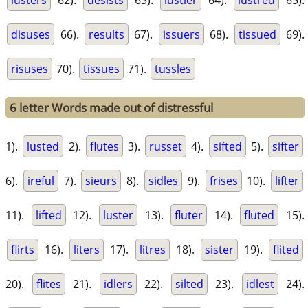
lusters
62).
desists
63).
lustier
64).
lustred
65).
disuses
66).
results
67).
issuers
68).
tissued
69).
risuses
70).
tissues
71).
tussles
6 letter Words made out of distressful
1).
lusted
2).
flutes
3).
russet
4).
sifted
5).
sifter
6).
ireful
7).
sieurs
8).
sidles
9).
frises
10).
lifter
11).
lifted
12).
luster
13).
fluter
14).
fluted
15).
flirts
16).
liters
17).
litres
18).
sister
19).
flited
20).
flites
21).
idlers
22).
silted
23).
idlest
24).