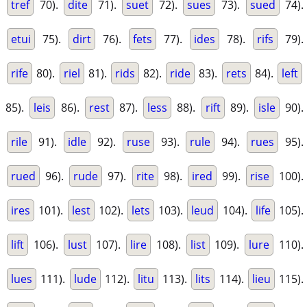
tref
70).
dite
71).
suet
72).
sues
73).
sued
74).
etui
75).
dirt
76).
fets
77).
ides
78).
rifs
79).
rife
80).
riel
81).
rids
82).
ride
83).
rets
84).
left
85).
leis
86).
rest
87).
less
88).
rift
89).
isle
90).
rile
91).
idle
92).
ruse
93).
rule
94).
rues
95).
rued
96).
rude
97).
rite
98).
ired
99).
rise
100).
ires
101).
lest
102).
lets
103).
leud
104).
life
105).
lift
106).
lust
107).
lire
108).
list
109).
lure
110).
lues
111).
lude
112).
litu
113).
lits
114).
lieu
115).