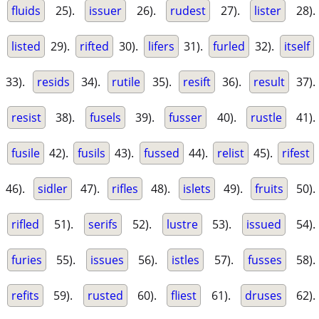
fluids
25).
issuer
26).
rudest
27).
lister
28).
listed
29).
rifted
30).
lifers
31).
furled
32).
itself
33).
resids
34).
rutile
35).
resift
36).
result
37).
resist
38).
fusels
39).
fusser
40).
rustle
41).
fusile
42).
fusils
43).
fussed
44).
relist
45).
rifest
46).
sidler
47).
rifles
48).
islets
49).
fruits
50).
rifled
51).
serifs
52).
lustre
53).
issued
54).
furies
55).
issues
56).
istles
57).
fusses
58).
refits
59).
rusted
60).
fliest
61).
druses
62).