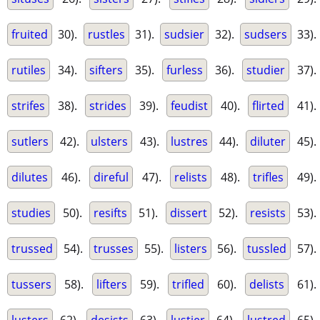
fruited
30).
rustles
31).
sudsier
32).
sudsers
33).
rutiles
34).
sifters
35).
furless
36).
studier
37).
strifes
38).
strides
39).
feudist
40).
flirted
41).
sutlers
42).
ulsters
43).
lustres
44).
diluter
45).
dilutes
46).
direful
47).
relists
48).
trifles
49).
studies
50).
resifts
51).
dissert
52).
resists
53).
trussed
54).
trusses
55).
listers
56).
tussled
57).
tussers
58).
lifters
59).
trifled
60).
delists
61).