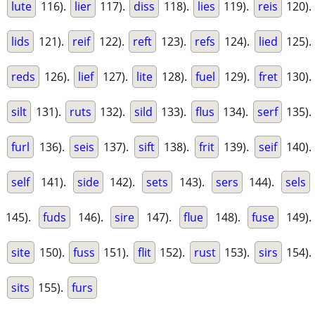
lute
116).
lier
117).
diss
118).
lies
119).
reis
120).
lids
121).
reif
122).
reft
123).
refs
124).
lied
125).
reds
126).
lief
127).
lite
128).
fuel
129).
fret
130).
silt
131).
ruts
132).
sild
133).
flus
134).
serf
135).
furl
136).
seis
137).
sift
138).
frit
139).
seif
140).
self
141).
side
142).
sets
143).
sers
144).
sels
145).
fuds
146).
sire
147).
flue
148).
fuse
149).
site
150).
fuss
151).
flit
152).
rust
153).
sirs
154).
sits
155).
furs