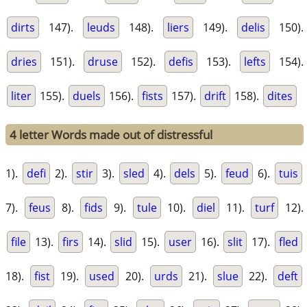
dirts
147).
leuds
148).
liers
149).
delis
150).
dries
151).
druse
152).
defis
153).
lefts
154).
liter
155).
duels
156).
fists
157).
drift
158).
dites
4 letter Words made out of distressful
1).
defi
2).
stir
3).
sled
4).
dels
5).
feud
6).
tuis
7).
feus
8).
fids
9).
tule
10).
diel
11).
turf
12).
file
13).
firs
14).
slid
15).
user
16).
slit
17).
fled
18).
fist
19).
used
20).
urds
21).
slue
22).
deft