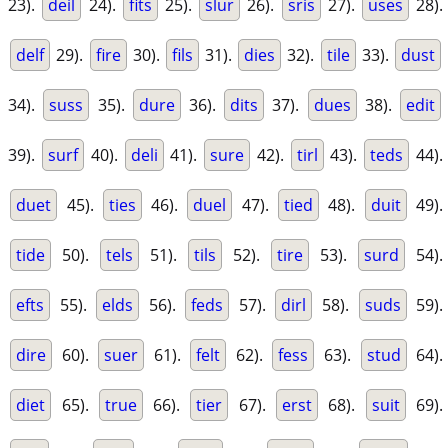
23).
deil
24).
fits
25).
slur
26).
sris
27).
uses
28).
delf
29).
fire
30).
fils
31).
dies
32).
tile
33).
dust
34).
suss
35).
dure
36).
dits
37).
dues
38).
edit
39).
surf
40).
deli
41).
sure
42).
tirl
43).
teds
44).
duet
45).
ties
46).
duel
47).
tied
48).
duit
49).
tide
50).
tels
51).
tils
52).
tire
53).
surd
54).
efts
55).
elds
56).
feds
57).
dirl
58).
suds
59).
dire
60).
suer
61).
felt
62).
fess
63).
stud
64).
diet
65).
true
66).
tier
67).
erst
68).
suit
69).