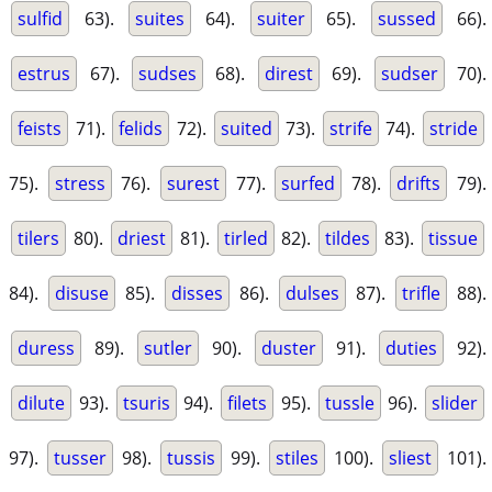
sulfid
63).
suites
64).
suiter
65).
sussed
66).
estrus
67).
sudses
68).
direst
69).
sudser
70).
feists
71).
felids
72).
suited
73).
strife
74).
stride
75).
stress
76).
surest
77).
surfed
78).
drifts
79).
tilers
80).
driest
81).
tirled
82).
tildes
83).
tissue
84).
disuse
85).
disses
86).
dulses
87).
trifle
88).
duress
89).
sutler
90).
duster
91).
duties
92).
dilute
93).
tsuris
94).
filets
95).
tussle
96).
slider
97).
tusser
98).
tussis
99).
stiles
100).
sliest
101).