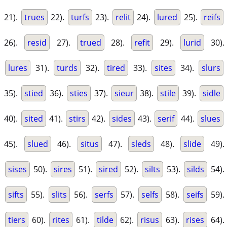
21).
trues
22).
turfs
23).
relit
24).
lured
25).
reifs
26).
resid
27).
trued
28).
refit
29).
lurid
30).
lures
31).
turds
32).
tired
33).
sites
34).
slurs
35).
stied
36).
sties
37).
sieur
38).
stile
39).
sidle
40).
sited
41).
stirs
42).
sides
43).
serif
44).
slues
45).
slued
46).
situs
47).
sleds
48).
slide
49).
sises
50).
sires
51).
sired
52).
silts
53).
silds
54).
sifts
55).
slits
56).
serfs
57).
selfs
58).
seifs
59).
tiers
60).
rites
61).
tilde
62).
risus
63).
rises
64).