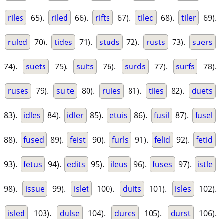
riles
65).
riled
66).
rifts
67).
tiled
68).
tiler
69).
ruled
70).
tides
71).
studs
72).
rusts
73).
suers
74).
suets
75).
suits
76).
surds
77).
surfs
78).
ruses
79).
suite
80).
rules
81).
tiles
82).
duets
83).
idles
84).
idler
85).
etuis
86).
fusil
87).
fusel
88).
fused
89).
feist
90).
furls
91).
felid
92).
fetid
93).
fetus
94).
edits
95).
ileus
96).
fuses
97).
istle
98).
issue
99).
islet
100).
duits
101).
isles
102).
isled
103).
dulse
104).
dures
105).
durst
106).