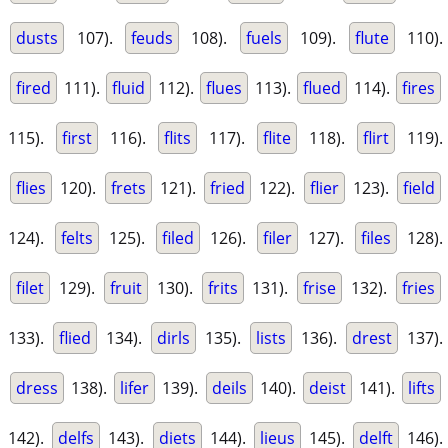
dusts
107).
feuds
108).
fuels
109).
flute
110).
fired
111).
fluid
112).
flues
113).
flued
114).
fires
115).
first
116).
flits
117).
flite
118).
flirt
119).
flies
120).
frets
121).
fried
122).
flier
123).
field
124).
felts
125).
filed
126).
filer
127).
files
128).
filet
129).
fruit
130).
frits
131).
frise
132).
fries
133).
flied
134).
dirls
135).
lists
136).
drest
137).
dress
138).
lifer
139).
deils
140).
deist
141).
lifts
142).
delfs
143).
diets
144).
lieus
145).
delft
146).