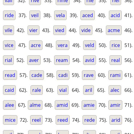
vail
32).
rive
33).
rime
34).
rile
35).
riel
36).
ride
37).
veil
38).
vela
39).
aced
40).
acid
41).
vile
42).
vier
43).
vied
44).
vide
45).
acme
46).
vice
47).
acre
48).
vera
49).
veld
50).
rice
51).
rial
52).
aver
53).
ream
54).
avid
55).
real
56).
read
57).
cade
58).
cadi
59).
rave
60).
rami
61).
caid
62).
rale
63).
vial
64).
aril
65).
alec
66).
alee
67).
alme
68).
amid
69).
amie
70).
amir
71).
mice
72).
reel
73).
reed
74).
rede
75).
arid
76).