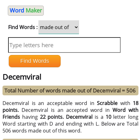
Word
Maker
Find Words :
Decemviral
Total Number of words made out of Decemviral = 506
Decemviral is an acceptable word in
Scrabble
with
18
points.
Decemviral is an accepted word in
Word with
Friends
having
22 points.
Decemviral
is a
10
letter long
Word starting with D and ending with L. Below are Total
506 words made out of this word.