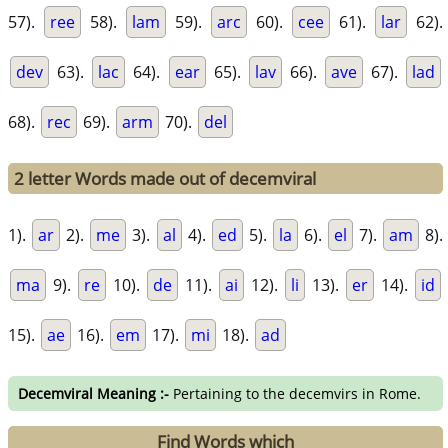
57).
ree
58).
lam
59).
arc
60).
cee
61).
lar
62).
dev
63).
lac
64).
ear
65).
lav
66).
ave
67).
lad
68).
rec
69).
arm
70).
del
2 letter Words made out of decemviral
1).
ar
2).
me
3).
al
4).
ed
5).
la
6).
el
7).
am
8).
ma
9).
re
10).
de
11).
ai
12).
li
13).
er
14).
id
15).
ae
16).
em
17).
mi
18).
ad
Decemviral Meaning :-
Pertaining to the decemvirs in Rome.
Find Words which