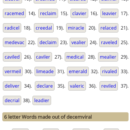
racemed
14).
reclaim
15).
clavier
16).
leavier
17).
radicel
18).
creedal
19).
miracle
20).
relaced
21).
medevac
22).
declaim
23).
vealier
24).
raveled
25).
caviled
26).
caviler
27).
medical
28).
mealier
29).
vermeil
30).
limeade
31).
emerald
32).
rivaled
33).
deliver
34).
declare
35).
valeric
36).
reviled
37).
decrial
38).
leadier
6 letter Words made out of decemviral