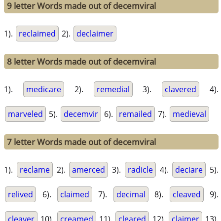
9 letter Words made out of decemviral
1).
reclaimed
2).
declaimer
8 letter Words made out of decemviral
1).
medicare
2).
remedial
3).
clavered
4).
marveled
5).
decemvir
6).
remailed
7).
medieval
7 letter Words made out of decemviral
1).
reclame
2).
amerced
3).
radicle
4).
deciare
5).
relived
6).
claimed
7).
decimal
8).
cleaved
9).
cleaver
10).
creamed
11).
cleared
12).
claimer
13).