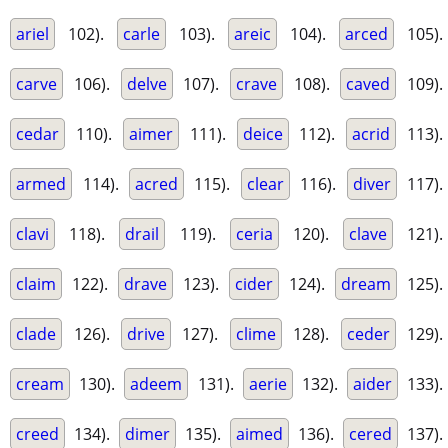
ariel
102).
carle
103).
areic
104).
arced
105).
carve
106).
delve
107).
crave
108).
caved
109).
cedar
110).
aimer
111).
deice
112).
acrid
113).
armed
114).
acred
115).
clear
116).
diver
117).
clavi
118).
drail
119).
ceria
120).
clave
121).
claim
122).
drave
123).
cider
124).
dream
125).
clade
126).
drive
127).
clime
128).
ceder
129).
cream
130).
adeem
131).
aerie
132).
aider
133).
creed
134).
dimer
135).
aimed
136).
cered
137).