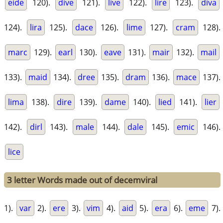
eide
120).
dive
121).
live
122).
lire
123).
diva
124).
lira
125).
dace
126).
lime
127).
cram
128).
marc
129).
earl
130).
eave
131).
mair
132).
mail
133).
maid
134).
dree
135).
dram
136).
mace
137).
lima
138).
dire
139).
dame
140).
lied
141).
lier
142).
dirl
143).
male
144).
dale
145).
emic
146).
lice
3 letter Words made out of decemviral
1).
var
2).
ere
3).
vim
4).
aid
5).
era
6).
eme
7).