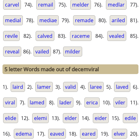
carvel
74).
remail
75).
melder
76).
medlar
77).
medial
78).
mediae
79).
remade
80).
ariled
81).
revile
82).
calved
83).
raceme
84).
vealed
85).
reveal
86).
vailed
87).
milder
5 letter Words made out of decemviral
1).
laird
2).
lamer
3).
valid
4).
laree
5).
laved
6).
viral
7).
lamed
8).
lader
9).
erica
10).
viler
11).
elide
12).
elemi
13).
elder
14).
eider
15).
edile
16).
edema
17).
eaved
18).
eared
19).
elver
20).