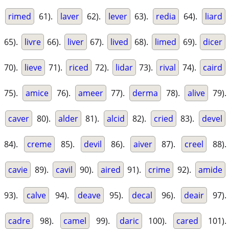
rimed
61).
laver
62).
lever
63).
redia
64).
liard
65).
livre
66).
liver
67).
lived
68).
limed
69).
dicer
70).
lieve
71).
riced
72).
lidar
73).
rival
74).
caird
75).
amice
76).
ameer
77).
derma
78).
alive
79).
caver
80).
alder
81).
alcid
82).
cried
83).
devel
84).
creme
85).
devil
86).
aiver
87).
creel
88).
cavie
89).
cavil
90).
aired
91).
crime
92).
amide
93).
calve
94).
deave
95).
decal
96).
deair
97).
cadre
98).
camel
99).
daric
100).
cared
101).