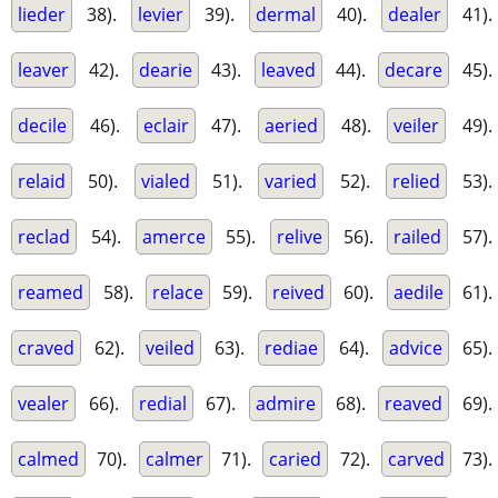
lieder
38).
levier
39).
dermal
40).
dealer
41).
leaver
42).
dearie
43).
leaved
44).
decare
45).
decile
46).
eclair
47).
aeried
48).
veiler
49).
relaid
50).
vialed
51).
varied
52).
relied
53).
reclad
54).
amerce
55).
relive
56).
railed
57).
reamed
58).
relace
59).
reived
60).
aedile
61).
craved
62).
veiled
63).
rediae
64).
advice
65).
vealer
66).
redial
67).
admire
68).
reaved
69).
calmed
70).
calmer
71).
caried
72).
carved
73).