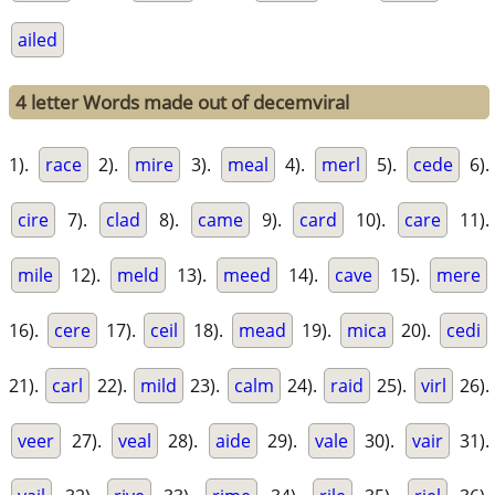
ailed
4 letter Words made out of decemviral
1).
race
2).
mire
3).
meal
4).
merl
5).
cede
6).
cire
7).
clad
8).
came
9).
card
10).
care
11).
mile
12).
meld
13).
meed
14).
cave
15).
mere
16).
cere
17).
ceil
18).
mead
19).
mica
20).
cedi
21).
carl
22).
mild
23).
calm
24).
raid
25).
virl
26).
veer
27).
veal
28).
aide
29).
vale
30).
vair
31).