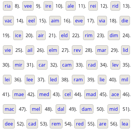
ria
8).
vee
9).
ire
10).
ale
11).
rei
12).
rid
13).
vac
14).
eel
15).
aim
16).
eve
17).
via
18).
die
19).
ice
20).
air
21).
eld
22).
rim
23).
dim
24).
vie
25).
ail
26).
elm
27).
rev
28).
mar
29).
lid
30).
mir
31).
car
32).
cam
33).
rad
34).
lev
35).
lei
36).
lee
37).
led
38).
ram
39).
lie
40).
mil
41).
mae
42).
med
43).
cel
44).
mad
45).
ace
46).
mac
47).
mel
48).
dal
49).
dam
50).
mid
51).
dee
52).
cad
53).
rem
54).
red
55).
are
56).
lea