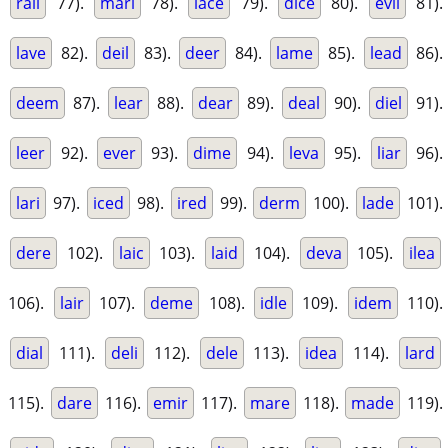
rail
77).
marl
78).
lace
79).
dice
80).
evil
81).
lave
82).
deil
83).
deer
84).
lame
85).
lead
86).
deem
87).
lear
88).
dear
89).
deal
90).
diel
91).
leer
92).
ever
93).
dime
94).
leva
95).
liar
96).
lari
97).
iced
98).
ired
99).
derm
100).
lade
101).
dere
102).
laic
103).
laid
104).
deva
105).
ilea
106).
lair
107).
deme
108).
idle
109).
idem
110).
dial
111).
deli
112).
dele
113).
idea
114).
lard
115).
dare
116).
emir
117).
mare
118).
made
119).