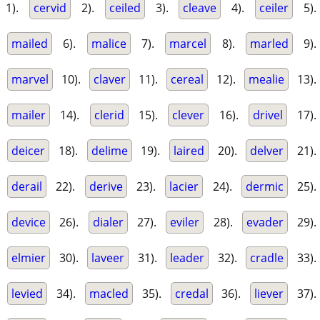
1).
cervid
2).
ceiled
3).
cleave
4).
ceiler
5).
mailed
6).
malice
7).
marcel
8).
marled
9).
marvel
10).
claver
11).
cereal
12).
mealie
13).
mailer
14).
clerid
15).
clever
16).
drivel
17).
deicer
18).
delime
19).
laired
20).
delver
21).
derail
22).
derive
23).
lacier
24).
dermic
25).
device
26).
dialer
27).
eviler
28).
evader
29).
elmier
30).
laveer
31).
leader
32).
cradle
33).
levied
34).
macled
35).
credal
36).
liever
37).