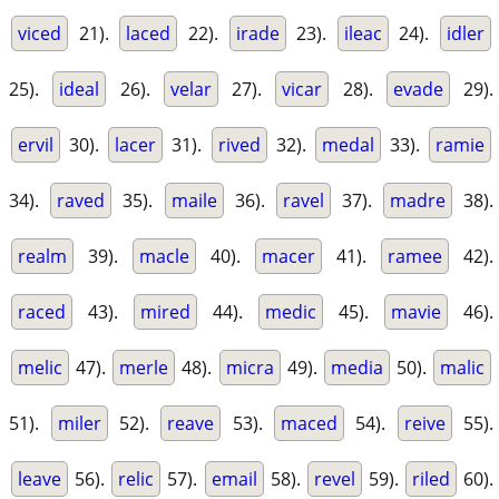
viced
21).
laced
22).
irade
23).
ileac
24).
idler
25).
ideal
26).
velar
27).
vicar
28).
evade
29).
ervil
30).
lacer
31).
rived
32).
medal
33).
ramie
34).
raved
35).
maile
36).
ravel
37).
madre
38).
realm
39).
macle
40).
macer
41).
ramee
42).
raced
43).
mired
44).
medic
45).
mavie
46).
melic
47).
merle
48).
micra
49).
media
50).
malic
51).
miler
52).
reave
53).
maced
54).
reive
55).
leave
56).
relic
57).
email
58).
revel
59).
riled
60).