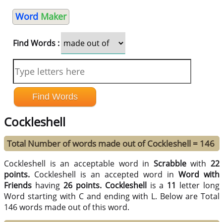
Word
Maker
Find Words :
Cockleshell
Total Number of words made out of Cockleshell = 146
Cockleshell is an acceptable word in
Scrabble
with
22
points.
Cockleshell is an accepted word in
Word with
Friends
having
26 points.
Cockleshell
is a
11
letter long
Word starting with C and ending with L. Below are Total
146 words made out of this word.