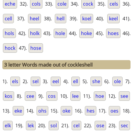
eche
32).
cols
33).
cole
34).
cock
35).
cels
36).
cell
37).
heel
38).
hell
39).
koel
40).
keel
41).
hols
42).
holk
43).
hole
44).
hoke
45).
hoes
46).
hock
47).
hose
3 letter Words made out of cockleshell
1).
els
2).
sel
3).
eel
4).
ell
5).
she
6).
ole
7).
kos
8).
cee
9).
cos
10).
lee
11).
hoe
12).
see
13).
eke
14).
ohs
15).
oke
16).
hes
17).
oes
18).
elk
19).
lek
20).
sol
21).
cel
22).
ose
23).
sec