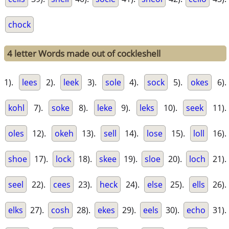
chock
4 letter Words made out of cockleshell
1).
lees
2).
leek
3).
sole
4).
sock
5).
okes
6).
kohl
7).
soke
8).
leke
9).
leks
10).
seek
11).
oles
12).
okeh
13).
sell
14).
lose
15).
loll
16).
shoe
17).
lock
18).
skee
19).
sloe
20).
loch
21).
seel
22).
cees
23).
heck
24).
else
25).
ells
26).
elks
27).
cosh
28).
ekes
29).
eels
30).
echo
31).