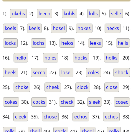
1).
okehs
2).
leech
3).
kohls
4).
lolls
5).
selle
6).
koels
7).
keels
8).
hosel
9).
hokes
10).
hecks
11).
locks
12).
lochs
13).
helos
14).
leeks
15).
hells
16).
hello
17).
holes
18).
hocks
19).
holks
20).
heels
21).
secco
22).
losel
23).
coles
24).
shock
25).
choke
26).
cheek
27).
clock
28).
close
29).
cokes
30).
cocks
31).
check
32).
sleek
33).
cosec
34).
cleek
35).
chose
36).
echos
37).
eches
38).
cells
39).
shell
40).
socle
41).
sheol
42).
cello
43).