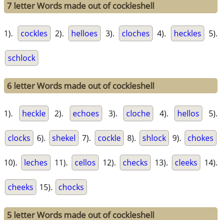
7 letter Words made out of cockleshell
1).
cockles
2).
helloes
3).
cloches
4).
heckles
5).
schlock
6 letter Words made out of cockleshell
1).
heckle
2).
echoes
3).
cloche
4).
hellos
5).
clocks
6).
shekel
7).
cockle
8).
shlock
9).
chokes
10).
leches
11).
cellos
12).
checks
13).
cleeks
14).
cheeks
15).
chocks
5 letter Words made out of cockleshell