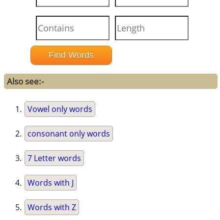
Also see:-
Vowel only words
consonant only words
7 Letter words
Words with J
Words with Z