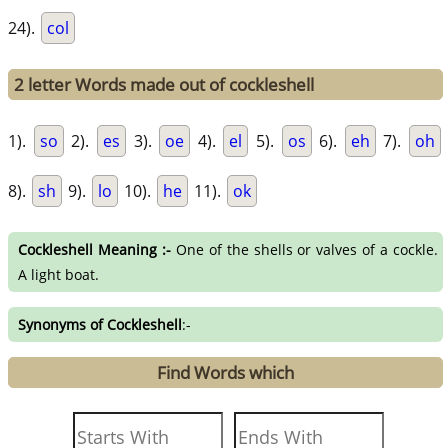
24).
col
2 letter Words made out of cockleshell
1).
so
2).
es
3).
oe
4).
el
5).
os
6).
eh
7).
oh
8).
sh
9).
lo
10).
he
11).
ok
Cockleshell Meaning :-
One of the shells or valves of a cockle.
A light boat.
Synonyms of Cockleshell
:-
Find Words which