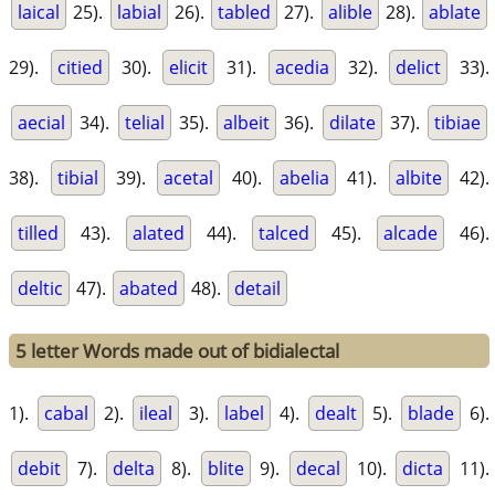
laical
25).
labial
26).
tabled
27).
alible
28).
ablate
29).
citied
30).
elicit
31).
acedia
32).
delict
33).
aecial
34).
telial
35).
albeit
36).
dilate
37).
tibiae
38).
tibial
39).
acetal
40).
abelia
41).
albite
42).
tilled
43).
alated
44).
talced
45).
alcade
46).
deltic
47).
abated
48).
detail
5 letter Words made out of bidialectal
1).
cabal
2).
ileal
3).
label
4).
dealt
5).
blade
6).
debit
7).
delta
8).
blite
9).
decal
10).
dicta
11).