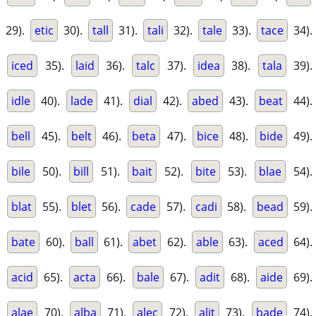
29).
etic
30).
tall
31).
tali
32).
tale
33).
tace
34).
iced
35).
laid
36).
talc
37).
idea
38).
tala
39).
idle
40).
lade
41).
dial
42).
abed
43).
beat
44).
bell
45).
belt
46).
beta
47).
bice
48).
bide
49).
bile
50).
bill
51).
bait
52).
bite
53).
blae
54).
blat
55).
blet
56).
cade
57).
cadi
58).
bead
59).
bate
60).
ball
61).
abet
62).
able
63).
aced
64).
acid
65).
acta
66).
bale
67).
adit
68).
aide
69).
alae
70).
alba
71).
alec
72).
alit
73).
bade
74).