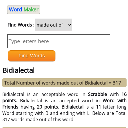
Word
Maker
Find Words :
Bidialectal
Total Number of words made out of Bidialectal = 317
Bidialectal is an acceptable word in
Scrabble
with
16
points.
Bidialectal is an accepted word in
Word with
Friends
having
20 points.
Bidialectal
is a
11
letter long
Word starting with B and ending with L. Below are Total
317 words made out of this word.