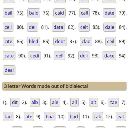
bail
75).
bald
76).
caid
77).
call
78).
date
79).
cell
80).
deil
81).
data
82).
celt
83).
dale
84).
cite
85).
bled
86).
debt
87).
clad
88).
ceil
89).
cate
90).
cedi
91).
dell
92).
deli
93).
dace
94).
deal
3 letter Words made out of bidialectal
1).
dit
2).
alb
3).
ale
4).
all
5).
alt
6).
tae
7).
tad
8).
ate
9).
baa
10).
bad
11).
tab
12).
eat