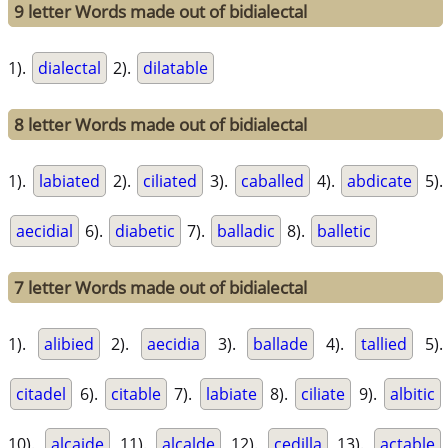
9 letter Words made out of bidialectal
1).
dialectal
2).
dilatable
8 letter Words made out of bidialectal
1).
labiated
2).
ciliated
3).
caballed
4).
abdicate
5).
aecidial
6).
diabetic
7).
balladic
8).
balletic
7 letter Words made out of bidialectal
1).
alibied
2).
aecidia
3).
ballade
4).
tallied
5).
citadel
6).
citable
7).
labiate
8).
ciliate
9).
albitic
10).
alcaide
11).
alcalde
12).
cedilla
13).
actable