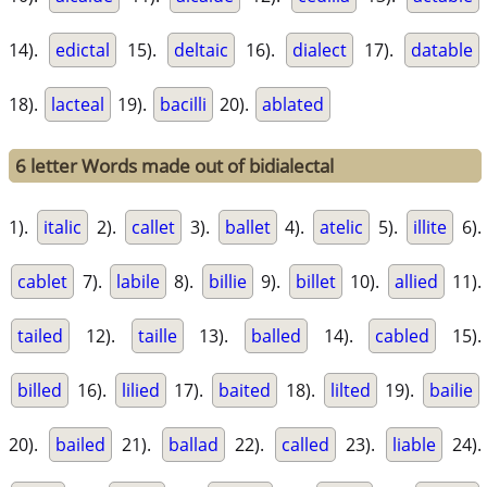
14).
edictal
15).
deltaic
16).
dialect
17).
datable
18).
lacteal
19).
bacilli
20).
ablated
6 letter Words made out of bidialectal
1).
italic
2).
callet
3).
ballet
4).
atelic
5).
illite
6).
cablet
7).
labile
8).
billie
9).
billet
10).
allied
11).
tailed
12).
taille
13).
balled
14).
cabled
15).
billed
16).
lilied
17).
baited
18).
lilted
19).
bailie
20).
bailed
21).
ballad
22).
called
23).
liable
24).