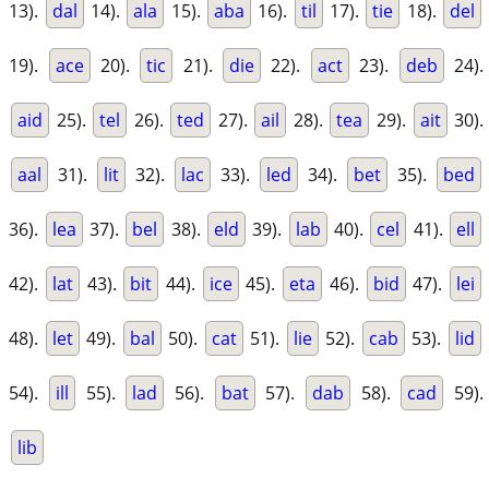
13).
dal
14).
ala
15).
aba
16).
til
17).
tie
18).
del
19).
ace
20).
tic
21).
die
22).
act
23).
deb
24).
aid
25).
tel
26).
ted
27).
ail
28).
tea
29).
ait
30).
aal
31).
lit
32).
lac
33).
led
34).
bet
35).
bed
36).
lea
37).
bel
38).
eld
39).
lab
40).
cel
41).
ell
42).
lat
43).
bit
44).
ice
45).
eta
46).
bid
47).
lei
48).
let
49).
bal
50).
cat
51).
lie
52).
cab
53).
lid
54).
ill
55).
lad
56).
bat
57).
dab
58).
cad
59).
lib