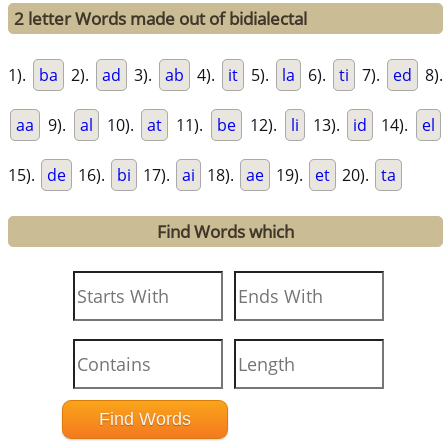
2 letter Words made out of bidialectal
1).
ba
2).
ad
3).
ab
4).
it
5).
la
6).
ti
7).
ed
8).
aa
9).
al
10).
at
11).
be
12).
li
13).
id
14).
el
15).
de
16).
bi
17).
ai
18).
ae
19).
et
20).
ta
Find Words which