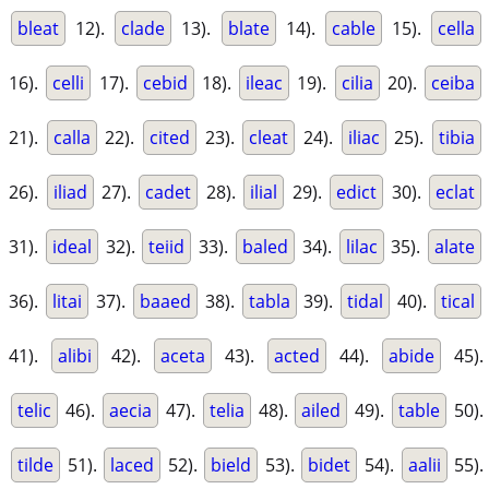
bleat
12).
clade
13).
blate
14).
cable
15).
cella
16).
celli
17).
cebid
18).
ileac
19).
cilia
20).
ceiba
21).
calla
22).
cited
23).
cleat
24).
iliac
25).
tibia
26).
iliad
27).
cadet
28).
ilial
29).
edict
30).
eclat
31).
ideal
32).
teiid
33).
baled
34).
lilac
35).
alate
36).
litai
37).
baaed
38).
tabla
39).
tidal
40).
tical
41).
alibi
42).
aceta
43).
acted
44).
abide
45).
telic
46).
aecia
47).
telia
48).
ailed
49).
table
50).
tilde
51).
laced
52).
bield
53).
bidet
54).
aalii
55).