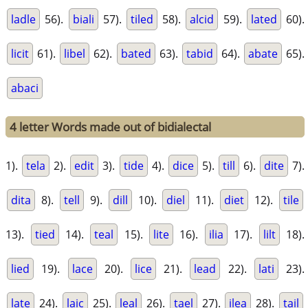
ladle
56).
biali
57).
tiled
58).
alcid
59).
lated
60).
licit
61).
libel
62).
bated
63).
tabid
64).
abate
65).
abaci
4 letter Words made out of bidialectal
1).
tela
2).
edit
3).
tide
4).
dice
5).
till
6).
dite
7).
dita
8).
tell
9).
dill
10).
diel
11).
diet
12).
tile
13).
tied
14).
teal
15).
lite
16).
ilia
17).
lilt
18).
lied
19).
lace
20).
lice
21).
lead
22).
lati
23).
late
24).
laic
25).
leal
26).
tael
27).
ilea
28).
tail