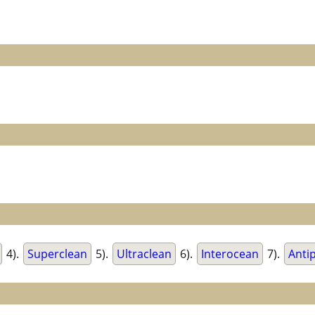
4).
Superclean
5).
Ultraclean
6).
Interocean
7).
Anti