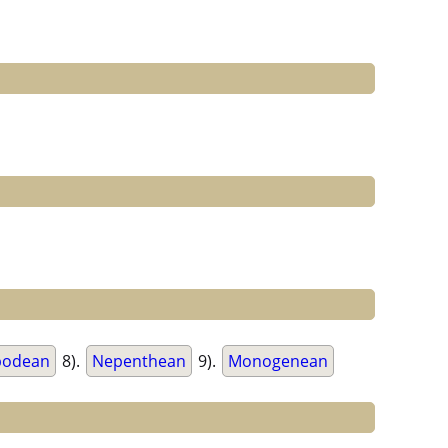
podean
8).
Nepenthean
9).
Monogenean