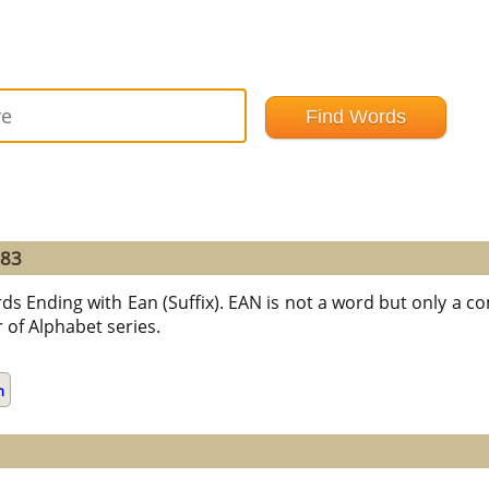
=83
ds Ending with Ean (Suffix). EAN is not a word but only a com
r of Alphabet series.
n