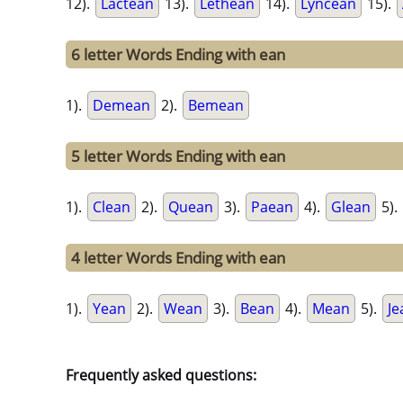
12).
Lactean
13).
Lethean
14).
Lyncean
15).
6 letter Words Ending with ean
1).
Demean
2).
Bemean
5 letter Words Ending with ean
1).
Clean
2).
Quean
3).
Paean
4).
Glean
5).
4 letter Words Ending with ean
1).
Yean
2).
Wean
3).
Bean
4).
Mean
5).
Je
Frequently asked questions: