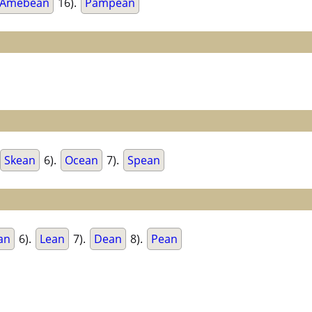
Amebean
16).
Pampean
Skean
6).
Ocean
7).
Spean
an
6).
Lean
7).
Dean
8).
Pean