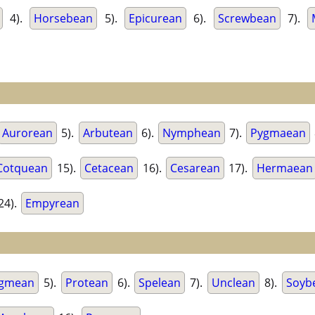
4).
Horsebean
5).
Epicurean
6).
Screwbean
7).
Aurorean
5).
Arbutean
6).
Nymphean
7).
Pygmaean
Cotquean
15).
Cetacean
16).
Cesarean
17).
Hermaean
24).
Empyrean
gmean
5).
Protean
6).
Spelean
7).
Unclean
8).
Soyb