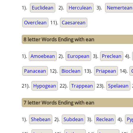
1).
Euclidean
2).
Herculean
3).
Nemertean
Overclean
11).
Caesarean
8 letter Words Ending with ean
1).
Amoebean
2).
European
3).
Preclean
4).
Panacean
12).
Bioclean
13).
Priapean
14).
21).
Hypogean
22).
Trappean
23).
Spelaean
7 letter Words Ending with ean
1).
Shebean
2).
Subdean
3).
Reclean
4).
Py