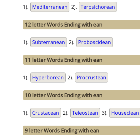
1).
Mediterranean
2).
Terpsichorean
12 letter Words Ending with ean
1).
Subterranean
2).
Proboscidean
11 letter Words Ending with ean
1).
Hyperborean
2).
Procrustean
10 letter Words Ending with ean
1).
Crustacean
2).
Teleostean
3).
Houseclean
9 letter Words Ending with ean