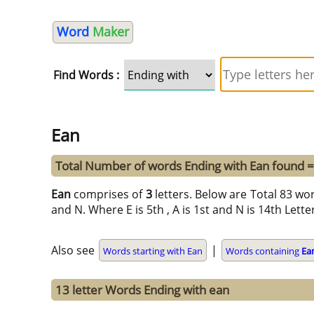
Word
Maker
Find Words :
Ean
Total Number of words Ending with Ean found 
Ean
comprises of
3
letters. Below are Total 83 wor
and N. Where E is 5th , A is 1st and N is 14th Lette
Also see
|
Words starting with Ean
Words containing
Ea
13 letter Words Ending with ean