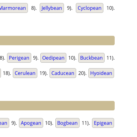
Marmorean
8).
Jellybean
9).
Cyclopean
10).
8).
Perigean
9).
Oedipean
10).
Buckbean
11).
18).
Cerulean
19).
Caducean
20).
Hyoidean
ean
9).
Apogean
10).
Bogbean
11).
Epigean