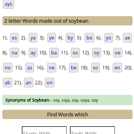
ays
2 letter Words made out of soybean
1).
es
2).
ya
3).
ye
4).
by
5).
bo
6).
yo
7).
ae
8).
na
9).
ay
10).
ba
11).
os
12).
oy
13).
oe
14).
no
15).
as
16).
ne
17).
be
18).
so
19).
en
20).
ab
21).
an
22).
on
Synonyms of Soybean
:- soy, soja, soy, soya, soy
Find Words which