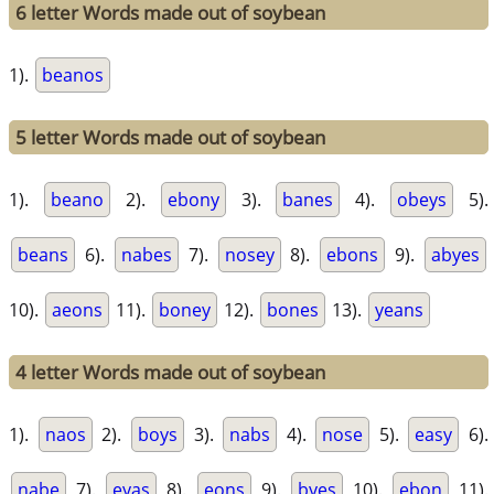
6 letter Words made out of soybean
1).
beanos
5 letter Words made out of soybean
1).
beano
2).
ebony
3).
banes
4).
obeys
5).
beans
6).
nabes
7).
nosey
8).
ebons
9).
abyes
10).
aeons
11).
boney
12).
bones
13).
yeans
4 letter Words made out of soybean
1).
naos
2).
boys
3).
nabs
4).
nose
5).
easy
6).
nabe
7).
eyas
8).
eons
9).
byes
10).
ebon
11).