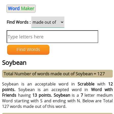
Word
Maker
Find Words :
Soybean
Total Number of words made out of Soybean = 127
Soybean is an acceptable word in
Scrabble
with
12
points.
Soybean is an accepted word in
Word with
Friends
having
13 points.
Soybean
is a
7
letter medium
Word starting with S and ending with N. Below are Total
127 words made out of this word.