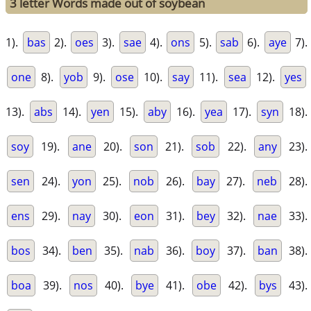
3 letter Words made out of soybean
1).
bas
2).
oes
3).
sae
4).
ons
5).
sab
6).
aye
7).
one
8).
yob
9).
ose
10).
say
11).
sea
12).
yes
13).
abs
14).
yen
15).
aby
16).
yea
17).
syn
18).
soy
19).
ane
20).
son
21).
sob
22).
any
23).
sen
24).
yon
25).
nob
26).
bay
27).
neb
28).
ens
29).
nay
30).
eon
31).
bey
32).
nae
33).
bos
34).
ben
35).
nab
36).
boy
37).
ban
38).
boa
39).
nos
40).
bye
41).
obe
42).
bys
43).