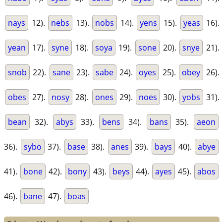
nays
12).
nebs
13).
nobs
14).
yens
15).
yeas
16).
yean
17).
syne
18).
soya
19).
sone
20).
snye
21).
snob
22).
sane
23).
sabe
24).
oyes
25).
obey
26).
obes
27).
nosy
28).
ones
29).
noes
30).
yobs
31).
bean
32).
abys
33).
bens
34).
bans
35).
aeon
36).
sybo
37).
base
38).
anes
39).
bays
40).
abye
41).
bone
42).
bony
43).
beys
44).
ayes
45).
abos
46).
bane
47).
boas