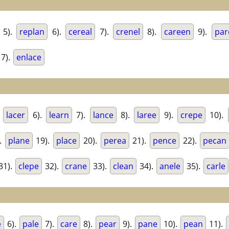
5).
replan
6).
cereal
7).
crenel
8).
careen
9).
par
7).
enlace
.
lacer
6).
learn
7).
lance
8).
laree
9).
crepe
10).
.
plane
19).
place
20).
perea
21).
pence
22).
pecan
31).
clepe
32).
crane
33).
clean
34).
anele
35).
carle
e
6).
pale
7).
care
8).
pear
9).
pane
10).
pean
11).