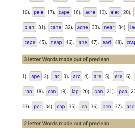
16).
pele
17).
cape
18).
acre
19).
alec
20).
plan
31).
cane
32).
acne
33).
near
34).
la
cepe
45).
neap
46).
lane
47).
earl
48).
cra
3 letter Words made out of preclean
1).
ape
2).
lac
3).
arc
4).
are
5).
ere
6).
ran
18).
can
19).
lap
20).
pan
21).
pea
22
33).
per
34).
cap
35).
lea
36).
pen
37).
ace
2 letter Words made out of preclean