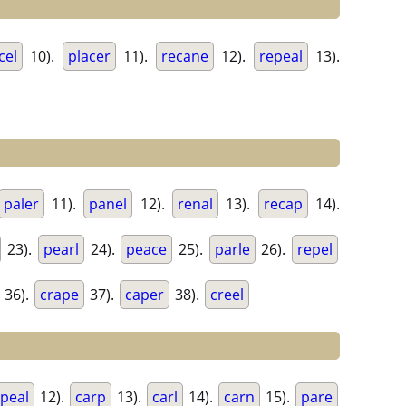
cel
10).
placer
11).
recane
12).
repeal
13).
paler
11).
panel
12).
renal
13).
recap
14).
23).
pearl
24).
peace
25).
parle
26).
repel
36).
crape
37).
caper
38).
creel
peal
12).
carp
13).
carl
14).
carn
15).
pare