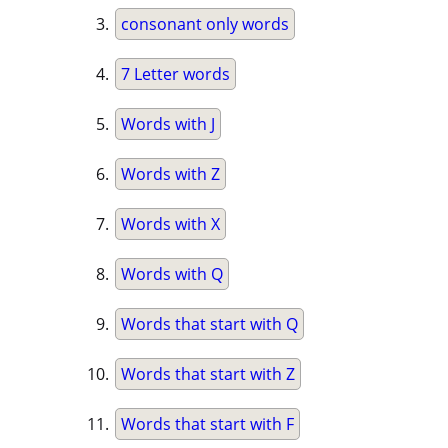
consonant only words
7 Letter words
Words with J
Words with Z
Words with X
Words with Q
Words that start with Q
Words that start with Z
Words that start with F