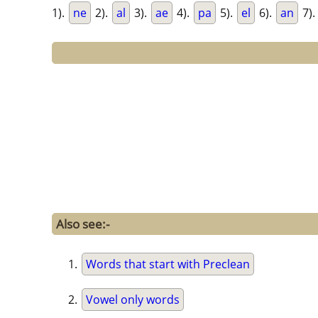
1).
ne
2).
al
3).
ae
4).
pa
5).
el
6).
an
7).
Also see:-
Words that start with Preclean
Vowel only words