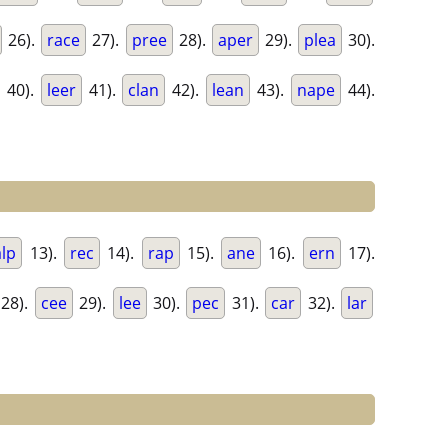
26).
race
27).
pree
28).
aper
29).
plea
30).
40).
leer
41).
clan
42).
lean
43).
nape
44).
alp
13).
rec
14).
rap
15).
ane
16).
ern
17).
28).
cee
29).
lee
30).
pec
31).
car
32).
lar