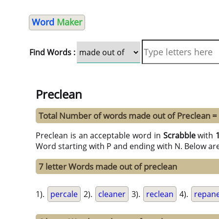
Word
Maker
Find Words :
Preclean
Total Number of words made out of Preclean =
Preclean is an acceptable word in
Scrabble
with
Word starting with P and ending with N. Below ar
7 letter Words made out of preclean
1).
percale
2).
cleaner
3).
reclean
4).
repane