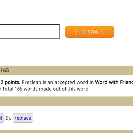
 165
12 points.
Preclean is an accepted word in
Word with Frien
e Total 165 words made out of this word.
l
5).
replace