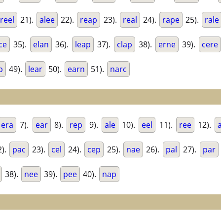
reel
21).
alee
22).
reap
23).
real
24).
rape
25).
rale
ce
35).
elan
36).
leap
37).
clap
38).
erne
39).
cere
p
49).
lear
50).
earn
51).
narc
era
7).
ear
8).
rep
9).
ale
10).
eel
11).
ree
12).
).
pac
23).
cel
24).
cep
25).
nae
26).
pal
27).
par
38).
nee
39).
pee
40).
nap