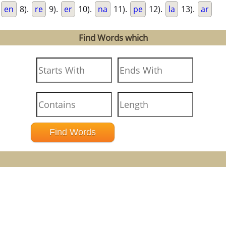
en
8).
re
9).
er
10).
na
11).
pe
12).
la
13).
ar
Find Words which