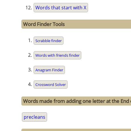
Words that start with X
Word Finder Tools
Scrabble finder
Words with friends finder
Anagram Finder
Crossword Solver
Words made from adding one letter at the End 
precleans