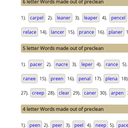
6 letter Words made out of preclean
1).
carpel
2).
leaner
3).
leaper
4).
pencel
relace
14).
lancer
15).
prance
16).
planer
1
5 letter Words made out of preclean
1).
pacer
2).
nacre
3).
leper
4).
rance
5)
ranee
15).
preen
16).
penal
17).
plena
18)
27).
creep
28).
clear
29).
caner
30).
arpen
4 letter Words made out of preclean
1).
peen
2).
peer
3).
peel
4).
neep
5).
pac