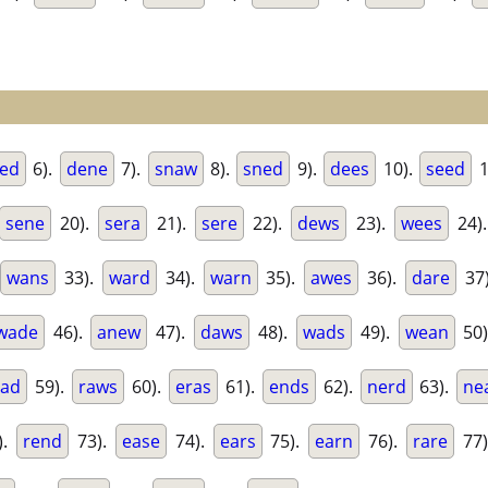
ed
6).
dene
7).
snaw
8).
sned
9).
dees
10).
seed
1
sene
20).
sera
21).
sere
22).
dews
23).
wees
24)
wans
33).
ward
34).
warn
35).
awes
36).
dare
37
wade
46).
anew
47).
daws
48).
wads
49).
wean
50
ead
59).
raws
60).
eras
61).
ends
62).
nerd
63).
ne
).
rend
73).
ease
74).
ears
75).
earn
76).
rare
77