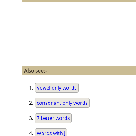
Also see:-
Vowel only words
consonant only words
7 Letter words
Words with J