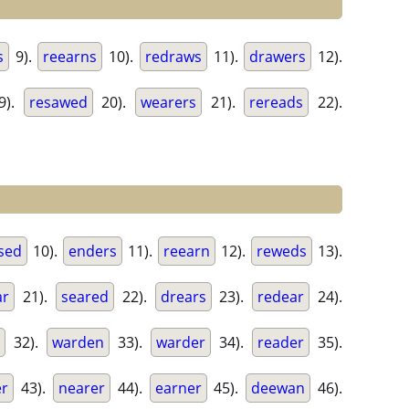
s
9).
reearns
10).
redraws
11).
drawers
12).
9).
resawed
20).
wearers
21).
rereads
22).
sed
10).
enders
11).
reearn
12).
reweds
13).
ar
21).
seared
22).
drears
23).
redear
24).
32).
warden
33).
warder
34).
reader
35).
er
43).
nearer
44).
earner
45).
deewan
46).