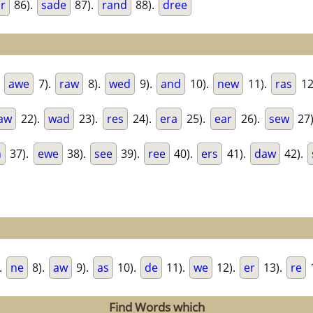
r
86).
sade
87).
rand
88).
dree
.
awe
7).
raw
8).
wed
9).
and
10).
new
11).
ras
12
aw
22).
wad
23).
res
24).
era
25).
ear
26).
sew
27
n
37).
ewe
38).
see
39).
ree
40).
ers
41).
daw
42).
.
ne
8).
aw
9).
as
10).
de
11).
we
12).
er
13).
re
Find Words which