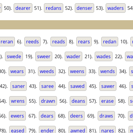
w
50).
dearer
51).
redans
52).
denser
53).
waders
54
reran
6).
reeds
7).
reads
8).
rears
9).
redan
10).
).
swede
19).
sweer
20).
wader
21).
wades
22).
wa
0).
wears
31).
weeds
32).
weens
33).
wends
34).
42).
saner
43).
saree
44).
sawed
45).
sawer
46).
4).
wrens
55).
drawn
56).
deans
57).
erase
58).
s
6).
ewers
67).
dears
68).
deers
69).
draws
70).
d
8).
eased
79).
ender
80).
awned
81).
nares
82).