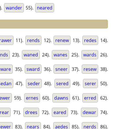
).
wander
55).
neared
rawer
11).
rends
12).
renew
13).
redes
14).
nds
23).
waned
24).
wanes
25).
wards
26).
sware
35).
sward
36).
sneer
37).
resew
38).
sedan
47).
seder
48).
sered
49).
serer
50).
ewer
59).
ernes
60).
dawns
61).
erred
62).
rear
71).
drees
72).
eared
73).
dewar
74).
newer
83).
nears
84).
aedes
85).
nerds
86).