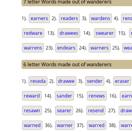
7 letter Words made out of wanderers
1).
earners
2).
readers
3).
wardens
4).
ren
redware
13).
drawees
14).
swearer
15).
warrens
23).
endears
24).
warners
25).
wea
6 letter Words made out of wanderers
1).
reseda
2).
drawee
3).
sender
4).
eraser
reward
14).
sander
15).
renews
16).
ear
resawn
25).
searer
26).
resend
27).
draw
warned
36).
warner
37).
warred
38).
warr