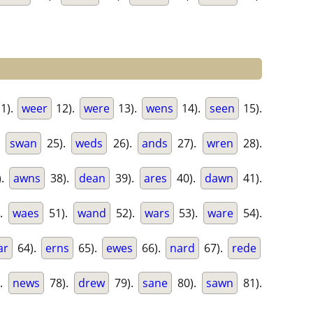
1).
weer
12).
were
13).
wens
14).
seen
15).
.
swan
25).
weds
26).
ands
27).
wren
28).
).
awns
38).
dean
39).
ares
40).
dawn
41).
).
waes
51).
wand
52).
wars
53).
ware
54).
ar
64).
erns
65).
ewes
66).
nard
67).
rede
).
news
78).
drew
79).
sane
80).
sawn
81).