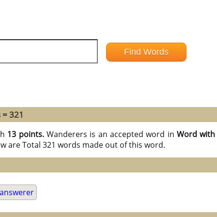
 = 321
th
13 points.
Wanderers is an accepted word in
Word with 
ow are Total 321 words made out of this word.
answerer