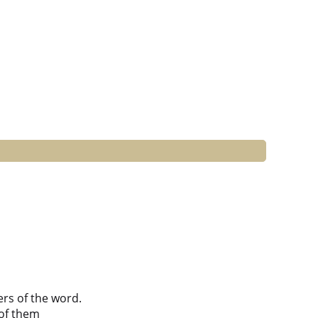
ers of the word.
of them