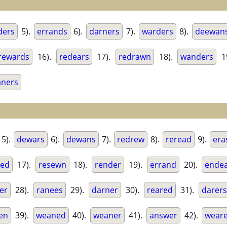
ders
5).
errands
6).
darners
7).
warders
8).
deewan
rewards
16).
redears
17).
redrawn
18).
wanders
1
ners
5).
dewars
6).
dewans
7).
redrew
8).
reread
9).
era
ned
17).
resewn
18).
render
19).
errand
20).
ende
er
28).
ranees
29).
darner
30).
reared
31).
darers
en
39).
weaned
40).
weaner
41).
answer
42).
wear