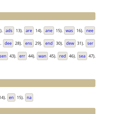
).
ads
13).
are
14).
ane
15).
was
16).
nee
).
dee
28).
ens
29).
end
30).
dew
31).
ser
sen
43).
err
44).
wan
45).
red
46).
sea
47).
14).
en
15).
na