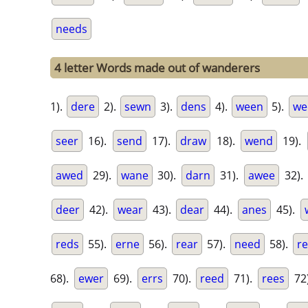
needs
4 letter Words made out of wanderers
1).
dere
2).
sewn
3).
dens
4).
ween
5).
we
seer
16).
send
17).
draw
18).
wend
19).
awed
29).
wane
30).
darn
31).
awee
32).
deer
42).
wear
43).
dear
44).
anes
45).
reds
55).
erne
56).
rear
57).
need
58).
r
68).
ewer
69).
errs
70).
reed
71).
rees
72