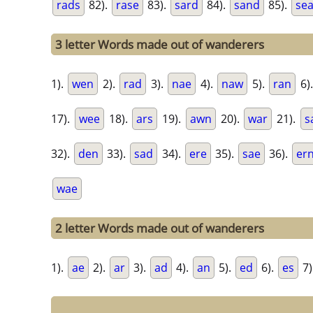
rads
82).
rase
83).
sard
84).
sand
85).
sea
3 letter Words made out of wanderers
1).
wen
2).
rad
3).
nae
4).
naw
5).
ran
6)
17).
wee
18).
ars
19).
awn
20).
war
21).
s
32).
den
33).
sad
34).
ere
35).
sae
36).
er
wae
2 letter Words made out of wanderers
1).
ae
2).
ar
3).
ad
4).
an
5).
ed
6).
es
7)