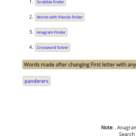
Scrabble finder
Words with friends finder
Anagram Finder
Crossword Solver
Words made after changing First letter with any
panderers
Note
: . Anagra
Search