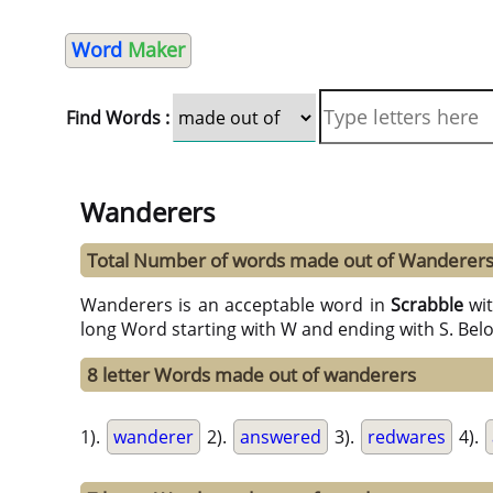
Word
Maker
Find Words :
Wanderers
Total Number of words made out of Wanderers
Wanderers is an acceptable word in
Scrabble
wi
long Word starting with W and ending with S. Bel
8 letter Words made out of wanderers
1).
wanderer
2).
answered
3).
redwares
4).