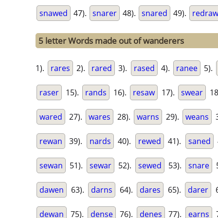
snawed
47).
snarer
48).
snared
49).
redra
5 letter Words made out of wanderers
1).
rares
2).
rared
3).
rased
4).
ranee
5).
raser
15).
rands
16).
resaw
17).
swear
18
wared
27).
wares
28).
warns
29).
weans
3
rewan
39).
nards
40).
rewed
41).
saned
sewan
51).
sewar
52).
sewed
53).
snare
5
dawen
63).
darns
64).
dares
65).
darer
6
dewan
75).
dense
76).
denes
77).
earns
7